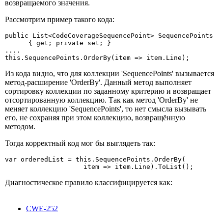
возвращаемого значения.
Рассмотрим пример такого кода:
public List<CodeCoverageSequencePoint> SequencePoints 

      { get; private set; }

....

this.SequencePoints.OrderBy(item => item.Line);
Из кода видно, что для коллекции 'SequencePoints' вызывается
метод-расширение 'OrderBy'. Данный метод выполняет
сортировку коллекции по заданному критерию и возвращает
отсортированную коллекцию. Так как метод 'OrderBy' не
меняет коллекцию 'SequencePoints', то нет смысла вызывать
его, не сохраняя при этом коллекцию, возвращённую
методом.
Тогда корректный код мог бы выглядеть так:
var orderedList = this.SequencePoints.OrderBy(

                    item => item.Line).ToList();
Диагностическое правило классифицируется как:
CWE-252