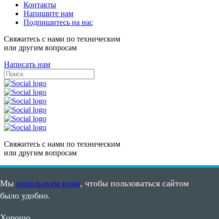
Контакты
Напишите нам
Подпишитесь на нас
Свяжитесь с нами по техническим
или другим вопросам
Написать нам
Свяжитесь с нами по техническим
или другим вопросам
Написать нам
Мы
используем куки
, чтобы пользоваться сайтом
Карта сайта
было удобно.
Пользовательское соглашение
©2008 - 2026, ООО "ПВС"
Хорошо