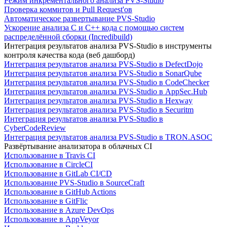
Режим инкрементального анализа PVS-Studio
Проверка коммитов и Pull Request'ов
Автоматическое развертывание PVS-Studio
Ускорение анализа C и C++ кода с помощью систем
распределённой сборки (Incredibuild)
Интеграция результатов анализа PVS-Studio в инструменты
контроля качества кода (веб дашборд)
Интеграция результатов анализа PVS-Studio в DefectDojo
Интеграция результатов анализа PVS-Studio в SonarQube
Интеграция результатов анализа PVS-Studio в CodeChecker
Интеграция результатов анализа PVS-Studio в AppSec.Hub
Интеграция результатов анализа PVS-Studio в Hexway
Интеграция результатов анализа PVS-Studio в Securitm
Интеграция результатов анализа PVS-Studio в
CyberCodeReview
Интеграция результатов анализа PVS-Studio в TRON.ASOC
Развёртывание анализатора в облачных CI
Использование в Travis CI
Использование в CircleCI
Использование в GitLab CI/CD
Использование PVS-Studio в SourceCraft
Использование в GitHub Actions
Использование в GitFlic
Использование в Azure DevOps
Использование в AppVeyor