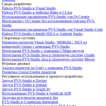
Среды разработки
Работа PVS-Studio в Visual Studio
Работа PVS-Studio в JetBrains Rider и CLion
Использование расширения PVS-Studio для Qt Creator
Интеграция с Qt Creator без использования плагина PVS-
Studio
Использование расширения PVS-Studio для Visual Studio Code
Работа PVS-Studio в IntelliJ IDEA и Android Studio
Сборочные системы
Проверка проектов Visual Studio / MSBuild / .NET из
командной строки с помощью PVS-Studio
Интеграция PVS-Studio с помощью CMake-модуля
Интеграция PVS-Studio Java в сборочную систему Gradle
Интеграция PVS-Studio Java в сборочную систему Maven
Игровые движки
Анализ проектов на Unity с помощью PVS-Studio
Проверка Unreal Engine проектов
Регулярное использование в процессе разработки
Запуск PVS-Studio в Docker
Запуск PVS-Studio в Jenkins
Запуск PVS-Studio в TeamCity
Использование PVS-Studio в SolidLab SDP
Загрузка результатов анализа в Jira
PVS-Studio и Continuous Integration