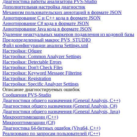
Диагностика работы анализатора PVS-Studio
Дополнительная настройка диагностик
Механизм пользовательских аннотаций в формате JSON
Аннотирование C и C++ кода в формате JSON
Аннотирование C# кода в формате JSON
Аннотирование Java кода в формате JSON
Удаление неактуальных маркеров подавления из кодовой базы
Предопределенный макрос PVS_STUDIO
Файл конфигурации анализа Settings.xml
Настройки: Общее
Настройки: Common Analyzer Settings
Настройки: Detectable Errors
Настройки: Don't Check Files
Настройки: Keyword Message Filtering
Настройки: Registration
Настройки: Specific Analyzer Settings
Описание диагностируемых ошибок
Сообщения PVS-Studio
Диагностики общего назначения (General Analysis, C++)
Диагностики общего назначения (General Analysis, C#)
Диагностики общего назначения (General Analysis, Java)
Микрооптимизации (C++)
Микрооптимизации (C#)
Диагностика 64-битных ошибок (Viva64, C++)
Реализовано по запросам пользователей (C++)