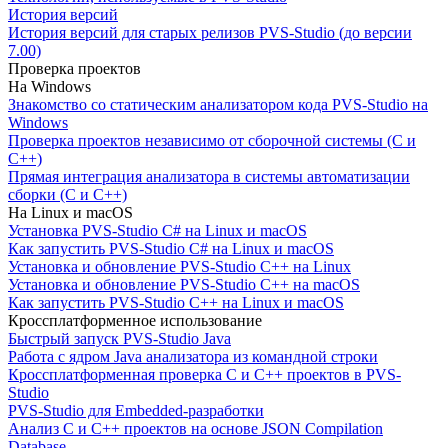
История версий
История версий для старых релизов PVS-Studio (до версии
7.00)
Проверка проектов
На Windows
Знакомство со статическим анализатором кода PVS-Studio на
Windows
Проверка проектов независимо от сборочной системы (C и
C++)
Прямая интеграция анализатора в системы автоматизации
сборки (C и C++)
На Linux и macOS
Установка PVS-Studio C# на Linux и macOS
Как запустить PVS-Studio C# на Linux и macOS
Установка и обновление PVS-Studio C++ на Linux
Установка и обновление PVS-Studio C++ на macOS
Как запустить PVS-Studio C++ на Linux и macOS
Кроссплатформенное использование
Быстрый запуск PVS-Studio Java
Работа с ядром Java анализатора из командной строки
Кроссплатформенная проверка C и C++ проектов в PVS-
Studio
PVS-Studio для Embedded-разработки
Анализ C и C++ проектов на основе JSON Compilation
Database