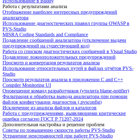
Использование в Buddy
Работа с результатами анализа
Отображение наиболее интересных предупреждений
анализатора
Использование диагностических правил группы OWASP в
PVS-Studio
MISRA Coding Standards and Compliance
Подавление сообщений анализатора (отключение выдачи
предупреждений на существующий код)
Работа со списком диагностических сообщений в Visual Studio
Подавление ложноположительных предупреждений
Просмотр и конвертация результатов анализа
Использование относительных путей в файлах отчётов PVS-
Studio
Просмотр результатов анализа в приложении C and C++
Compiler Monitoring UI
Оповещение команд разработчиков (утилита blame-notifier)
Фильтрация и обработка вывода анализатора при помощи
файлов конфигурации диагностик (.pvsconfig)
Исключение из анализа файлов и каталогов
Работа с предупреждениями, выявляющими критические
ошибки согласно ГОСТ Р 71207-2024
Дополнительная настройка и решение проблем
Советы по повышению скорости работы PVS-Studio
Устранение неисправностей при работе PVS-Studio