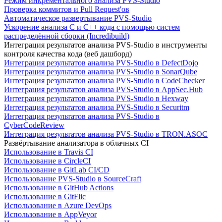
Режим инкрементального анализа PVS-Studio
Проверка коммитов и Pull Request'ов
Автоматическое развертывание PVS-Studio
Ускорение анализа C и C++ кода с помощью систем
распределённой сборки (Incredibuild)
Интеграция результатов анализа PVS-Studio в инструменты
контроля качества кода (веб дашборд)
Интеграция результатов анализа PVS-Studio в DefectDojo
Интеграция результатов анализа PVS-Studio в SonarQube
Интеграция результатов анализа PVS-Studio в CodeChecker
Интеграция результатов анализа PVS-Studio в AppSec.Hub
Интеграция результатов анализа PVS-Studio в Hexway
Интеграция результатов анализа PVS-Studio в Securitm
Интеграция результатов анализа PVS-Studio в
CyberCodeReview
Интеграция результатов анализа PVS-Studio в TRON.ASOC
Развёртывание анализатора в облачных CI
Использование в Travis CI
Использование в CircleCI
Использование в GitLab CI/CD
Использование PVS-Studio в SourceCraft
Использование в GitHub Actions
Использование в GitFlic
Использование в Azure DevOps
Использование в AppVeyor