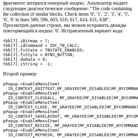
фрагменте затерялся неверный индекс. Анализатор выдает
следующее диагностическое сообщение: "The code containing
the collection of similar blocks. Check items '0', '1', '2', '3', '4', '5',
'6', '6' in lines 589, 596, 603, 610, 617, 624, 631, 638".
Просмотрев данные строки, мы можем исправить дважды
повторяющийся индекс '6'. Исправленный вариант кода:
tbb[7].iBitmap = 7; 

tbb[7].idCommand = IDC_TB_CALC; 

tbb[7].fsState = TBSTATE_ENABLED; 

tbb[7].fsStyle = BTNS_BUTTON; 

tbb[7].dwData = 0; 

tbb[7].iString = -1;
Второй пример:
pPopup->EnableMenuItem(

  ID_CONTEXT_EDITTEXT,MF_GRAYED|MF_DISABLED|MF_BYCOMMAN
pPopup->EnableMenuItem(

  ID_CONTEXT_CLOSEALL, MF_GRAYED|MF_DISABLED|MF_BYCOMMA
pPopup->EnableMenuItem(

  ID_CONTEXT_CLOSE, MF_GRAYED|MF_DISABLED|MF_BYCOMMAND)
pPopup->EnableMenuItem(

  ID_CONTEXT_SAVELAYOUT, MF_GRAYED|MF_DISABLED|MF_BYCOM
pPopup->EnableMenuItem(

  ID_CONTEXT_RESIZE, MF_GRAYED|MF_DISABLED|MF_BYCOMMAND
pPopup->EnableMenuItem(

  ID_CONTEXT_REFRESH, MF_GRAYED|MF_DISABLED|MF_BYCOMMAN