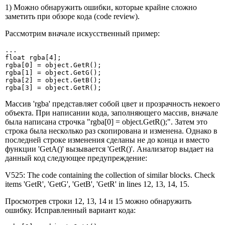
1) Можно обнаружить ошибки, которые крайне сложно
заметить при обзоре кода (code review).
Рассмотрим вначале искусственный пример:
...

float rgba[4];

rgba[0] = object.GetR();

rgba[1] = object.GetG();

rgba[2] = object.GetB();

rgba[3] = object.GetR();
Массив 'rgba' представляет собой цвет и прозрачность некоего
объекта. При написании кода, заполняющего массив, вначале
была написана строчка "rgba[0] = object.GetR();". Затем это
строка была несколько раз скопирована и изменена. Однако в
последней строке изменения сделаны не до конца и вместо
функции 'GetA()' вызывается 'GetR()'. Анализатор выдает на
данный код следующее предупреждение:
V525: The code containing the collection of similar blocks. Check
items 'GetR', 'GetG', 'GetB', 'GetR' in lines 12, 13, 14, 15.
Просмотрев строки 12, 13, 14 и 15 можно обнаружить
ошибку. Исправленный вариант кода: