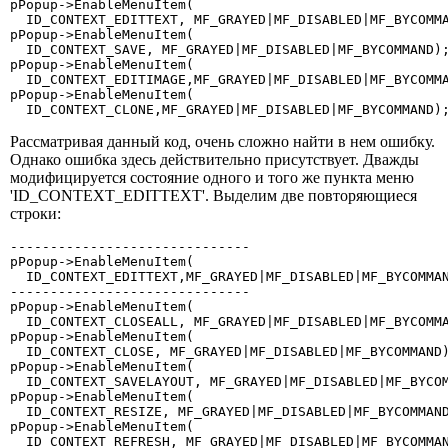
pPopup->EnableMenuItem(

  ID_CONTEXT_EDITTEXT, MF_GRAYED|MF_DISABLED|MF_BYCOMMA
pPopup->EnableMenuItem(

  ID_CONTEXT_SAVE, MF_GRAYED|MF_DISABLED|MF_BYCOMMAND);
pPopup->EnableMenuItem(

  ID_CONTEXT_EDITIMAGE,MF_GRAYED|MF_DISABLED|MF_BYCOMMA
pPopup->EnableMenuItem(

  ID_CONTEXT_CLONE,MF_GRAYED|MF_DISABLED|MF_BYCOMMAND)
Рассматривая данный код, очень сложно найти в нем ошибку.
Однако ошибка здесь действительно присутствует. Дважды
модифицируется состояние одного и того же пункта меню
'ID_CONTEXT_EDITTEXT'. Выделим две повторяющиеся
строки:
------------------------------

pPopup->EnableMenuItem(

  ID_CONTEXT_EDITTEXT,MF_GRAYED|MF_DISABLED|MF_BYCOMMAN
------------------------------

pPopup->EnableMenuItem(

  ID_CONTEXT_CLOSEALL, MF_GRAYED|MF_DISABLED|MF_BYCOMMA
pPopup->EnableMenuItem(

  ID_CONTEXT_CLOSE, MF_GRAYED|MF_DISABLED|MF_BYCOMMAND)
pPopup->EnableMenuItem(

  ID_CONTEXT_SAVELAYOUT, MF_GRAYED|MF_DISABLED|MF_BYCOM
pPopup->EnableMenuItem(

  ID_CONTEXT_RESIZE, MF_GRAYED|MF_DISABLED|MF_BYCOMMAND
pPopup->EnableMenuItem(

  ID_CONTEXT_REFRESH, MF_GRAYED|MF_DISABLED|MF_BYCOMMAN