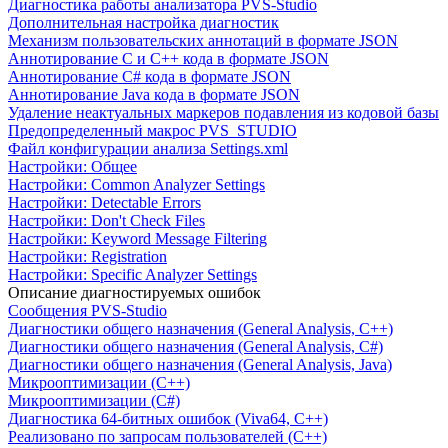
Диагностика работы анализатора PVS-Studio
Дополнительная настройка диагностик
Механизм пользовательских аннотаций в формате JSON
Аннотирование C и C++ кода в формате JSON
Аннотирование C# кода в формате JSON
Аннотирование Java кода в формате JSON
Удаление неактуальных маркеров подавления из кодовой базы
Предопределенный макрос PVS_STUDIO
Файл конфигурации анализа Settings.xml
Настройки: Общее
Настройки: Common Analyzer Settings
Настройки: Detectable Errors
Настройки: Don't Check Files
Настройки: Keyword Message Filtering
Настройки: Registration
Настройки: Specific Analyzer Settings
Описание диагностируемых ошибок
Сообщения PVS-Studio
Диагностики общего назначения (General Analysis, C++)
Диагностики общего назначения (General Analysis, C#)
Диагностики общего назначения (General Analysis, Java)
Микрооптимизации (C++)
Микрооптимизации (C#)
Диагностика 64-битных ошибок (Viva64, C++)
Реализовано по запросам пользователей (C++)