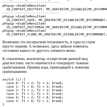
------------------------------

pPopup->EnableMenuItem(

  ID_CONTEXT_EDITTEXT, MF_GRAYED|MF_DISABLED|MF_BYCOMMA
------------------------------

pPopup->EnableMenuItem(

  ID_CONTEXT_SAVE, MF_GRAYED|MF_DISABLED|MF_BYCOMMAND);
pPopup->EnableMenuItem(

  ID_CONTEXT_EDITIMAGE,MF_GRAYED|MF_DISABLED|MF_BYCOMMA
pPopup->EnableMenuItem(

  ID_CONTEXT_CLONE,MF_GRAYED|MF_DISABLED|MF_BYCOMMAND)
Возможно это несерьезная погрешность, и одна из строк
просто лишняя. А возможно, здесь забыли изменить
состояние какого-то другого элемента меню.
К сожалению, анализатор, осуществляя данный вид
диагностики, часто ошибается и генерирует ложные
срабатывания. Пример кода, приводящий к ложному
срабатыванию:
switch (i) {

  case 0: f1 = 2; f2 = 3; break;

  case 1: f1 = 0; f2 = 3; break;

  case 2: f1 = 1; f2 = 3; break;

  case 3: f1 = 1; f2 = 2; break;

  case 4: f1 = 2; f2 = 0; break;

  case 5: f1 = 0; f2 = 1; break;

}