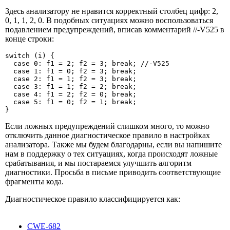
Здесь анализатору не нравится корректный столбец цифр: 2,
0, 1, 1, 2, 0. В подобных ситуациях можно воспользоваться
подавлением предупреждений, вписав комментарий //-V525 в
конце строки:
switch (i) {

  case 0: f1 = 2; f2 = 3; break; //-V525

  case 1: f1 = 0; f2 = 3; break;

  case 2: f1 = 1; f2 = 3; break;

  case 3: f1 = 1; f2 = 2; break;

  case 4: f1 = 2; f2 = 0; break;

  case 5: f1 = 0; f2 = 1; break;

}
Если ложных предупреждений слишком много, то можно
отключить данное диагностическое правило в настройках
анализатора. Также мы будем благодарны, если вы напишите
нам в поддержку о тех ситуациях, когда происходят ложные
срабатывания, и мы постараемся улучшить алгоритм
диагностики. Просьба в письме приводить соответствующие
фрагменты кода.
Диагностическое правило классифицируется как:
CWE-682