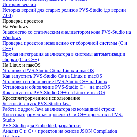
История версий
История версий для старых релизов PVS-Studio (до версии
7.00)
Проверка проектов
На Windows
Знакомство со статическим анализатором кода PVS-Studio на
Windows
Проверка проектов независимо от сборочной системы (C и
C++)
Прямая интеграция анализатора в системы автоматизации
сборки (C и C++)
На Linux и macOS
Установка PVS-Studio C# на Linux и macOS
Как запустить PVS-Studio C# на Linux и macOS
Установка и обновление PVS-Studio C++ на Linux
Установка и обновление PVS-Studio C++ на macOS
Как запустить PVS-Studio C++ на Linux и macOS
Кроссплатформенное использование
Быстрый запуск PVS-Studio Java
Работа с ядром Java анализатора из командной строки
Кроссплатформенная проверка C и C++ проектов в PVS-
Studio
PVS-Studio для Embedded-разработки
Анализ C и C++ проектов на основе JSON Compilation
Database