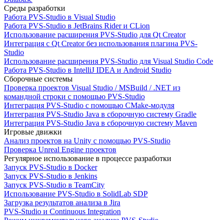
Среды разработки
Работа PVS-Studio в Visual Studio
Работа PVS-Studio в JetBrains Rider и CLion
Использование расширения PVS-Studio для Qt Creator
Интеграция с Qt Creator без использования плагина PVS-
Studio
Использование расширения PVS-Studio для Visual Studio Code
Работа PVS-Studio в IntelliJ IDEA и Android Studio
Сборочные системы
Проверка проектов Visual Studio / MSBuild / .NET из
командной строки с помощью PVS-Studio
Интеграция PVS-Studio с помощью CMake-модуля
Интеграция PVS-Studio Java в сборочную систему Gradle
Интеграция PVS-Studio Java в сборочную систему Maven
Игровые движки
Анализ проектов на Unity с помощью PVS-Studio
Проверка Unreal Engine проектов
Регулярное использование в процессе разработки
Запуск PVS-Studio в Docker
Запуск PVS-Studio в Jenkins
Запуск PVS-Studio в TeamCity
Использование PVS-Studio в SolidLab SDP
Загрузка результатов анализа в Jira
PVS-Studio и Continuous Integration