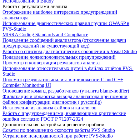
Использование в Buddy
Работа с результатами анализа
Отображение наиболее интересных предупреждений
анализатора
Использование диагностических правил группы OWASP в
PVS-Studio
MISRA Coding Standards and Compliance
Подавление сообщений анализатора (отключение выдачи
предупреждений на существующий код)
Работа со списком диагностических сообщений в Visual Studio
Подавление ложноположительных предупреждений
Просмотр и конвертация результатов анализа
Использование относительных путей в файлах отчётов PVS-
Studio
Просмотр результатов анализа в приложении C and C++
Compiler Monitoring UI
Оповещение команд разработчиков (утилита blame-notifier)
Фильтрация и обработка вывода анализатора при помощи
файлов конфигурации диагностик (.pvsconfig)
Исключение из анализа файлов и каталогов
Работа с предупреждениями, выявляющими критические
ошибки согласно ГОСТ Р 71207-2024
Дополнительная настройка и решение проблем
Советы по повышению скорости работы PVS-Studio
Устранение неисправностей при работе PVS-Studio