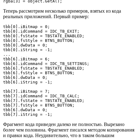
rgba[3] = object.GetA();
Теперь рассмотрим несколько примеров, взятых из кода
реальных приложений. Первый пример:
tbb[0].iBitmap = 0; 

tbb[0].idCommand = IDC_TB_EXIT; 

tbb[0].fsState = TBSTATE_ENABLED; 

tbb[0].fsStyle = BTNS_BUTTON; 

tbb[0].dwData = 0; 

tbb[0].iString = -1; 

...

tbb[6].iBitmap = 6; 

tbb[6].idCommand = IDC_TB_SETTINGS; 

tbb[6].fsState = TBSTATE_ENABLED; 

tbb[6].fsStyle = BTNS_BUTTON; 

tbb[6].dwData = 0; 

tbb[6].iString = -1;

tbb[7].iBitmap = 7; 

tbb[7].idCommand = IDC_TB_CALC; 

tbb[7].fsState = TBSTATE_ENABLED; 

tbb[7].fsStyle = BTNS_BUTTON; 

tbb[6].dwData = 0; 

tbb[7].iString = -1;
Фрагмент кода приведен далеко не полностью. Вырезано
более чем половина. Фрагмент писался методом копирования
и правки кода. Неудивительно, что в таком большом