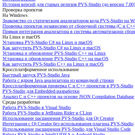
История версий для старых релизов PVS-Studio (до версии 7.00
Проверка проектов
На Windows
Знакомство со статическим анализатором кода PVS-Studio на W
Проверка проектов независимо от сборочной системы (C и C++
Прямая интеграция анализатора в системы автоматизации сбор
На Linux и macOS
Установка PVS-Studio C# на Linux и macOS
Как запустить PVS-Studio C# на Linux и macOS
Установка и обновление PVS-Studio C++ на Linux
Установка и обновление PVS-Studio C++ на macOS
Как запустить PVS-Studio C++ на Linux и macOS
Кроссплатформенное использование
Быстрый запуск PVS-Studio Java
Работа с ядром Java анализатора из командной строки
Кроссплатформенная проверка C и C++ проектов в PVS-Studio
PVS-Studio для Embedded-разработки
Анализ C и C++ проектов на основе JSON Compilation Database
Среды разработки
Работа PVS-Studio в Visual Studio
Работа PVS-Studio в JetBrains Rider и CLion
Использование расширения PVS-Studio для Qt Creator
Интеграция с Qt Creator без использования плагина PVS-Studio
Использование расширения PVS-Studio для Visual Studio Code
Работа PVS-Studio в IntelliJ IDEA и Android Studio