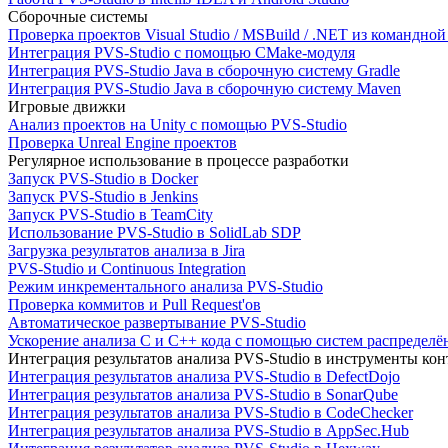
Сборочные системы
Проверка проектов Visual Studio / MSBuild / .NET из командно
Интеграция PVS-Studio с помощью CMake-модуля
Интеграция PVS-Studio Java в сборочную систему Gradle
Интеграция PVS-Studio Java в сборочную систему Maven
Игровые движки
Анализ проектов на Unity с помощью PVS-Studio
Проверка Unreal Engine проектов
Регулярное использование в процессе разработки
Запуск PVS-Studio в Docker
Запуск PVS-Studio в Jenkins
Запуск PVS-Studio в TeamCity
Использование PVS-Studio в SolidLab SDP
Загрузка результатов анализа в Jira
PVS-Studio и Continuous Integration
Режим инкрементального анализа PVS-Studio
Проверка коммитов и Pull Request'ов
Автоматическое развертывание PVS-Studio
Ускорение анализа C и C++ кода с помощью систем распределённ
Интеграция результатов анализа PVS-Studio в инструменты конт
Интеграция результатов анализа PVS-Studio в DefectDojo
Интеграция результатов анализа PVS-Studio в SonarQube
Интеграция результатов анализа PVS-Studio в CodeChecker
Интеграция результатов анализа PVS-Studio в AppSec.Hub