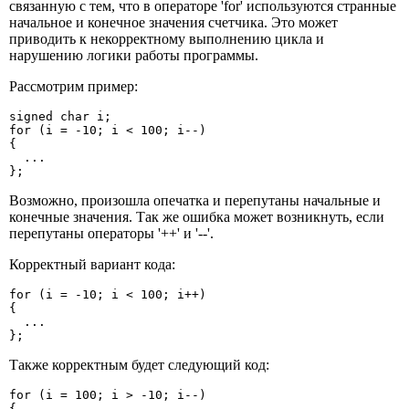
связанную с тем, что в операторе 'for' используются странные
начальное и конечное значения счетчика. Это может
приводить к некорректному выполнению цикла и
нарушению логики работы программы.
Рассмотрим пример:
signed char i;

for (i = -10; i < 100; i--)

{

  ...

};
Возможно, произошла опечатка и перепутаны начальные и
конечные значения. Так же ошибка может возникнуть, если
перепутаны операторы '++' и '--'.
Корректный вариант кода:
for (i = -10; i < 100; i++)

{

  ...

};
Также корректным будет следующий код:
for (i = 100; i > -10; i--)

{
