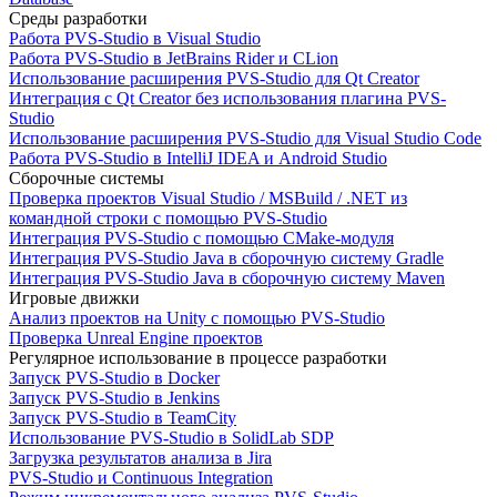
Среды разработки
Работа PVS-Studio в Visual Studio
Работа PVS-Studio в JetBrains Rider и CLion
Использование расширения PVS-Studio для Qt Creator
Интеграция с Qt Creator без использования плагина PVS-
Studio
Использование расширения PVS-Studio для Visual Studio Code
Работа PVS-Studio в IntelliJ IDEA и Android Studio
Сборочные системы
Проверка проектов Visual Studio / MSBuild / .NET из
командной строки с помощью PVS-Studio
Интеграция PVS-Studio с помощью CMake-модуля
Интеграция PVS-Studio Java в сборочную систему Gradle
Интеграция PVS-Studio Java в сборочную систему Maven
Игровые движки
Анализ проектов на Unity с помощью PVS-Studio
Проверка Unreal Engine проектов
Регулярное использование в процессе разработки
Запуск PVS-Studio в Docker
Запуск PVS-Studio в Jenkins
Запуск PVS-Studio в TeamCity
Использование PVS-Studio в SolidLab SDP
Загрузка результатов анализа в Jira
PVS-Studio и Continuous Integration