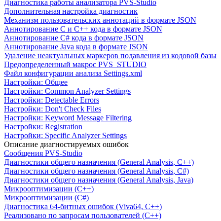
Диагностика работы анализатора PVS-Studio
Дополнительная настройка диагностик
Механизм пользовательских аннотаций в формате JSON
Аннотирование C и C++ кода в формате JSON
Аннотирование C# кода в формате JSON
Аннотирование Java кода в формате JSON
Удаление неактуальных маркеров подавления из кодовой базы
Предопределенный макрос PVS_STUDIO
Файл конфигурации анализа Settings.xml
Настройки: Общее
Настройки: Common Analyzer Settings
Настройки: Detectable Errors
Настройки: Don't Check Files
Настройки: Keyword Message Filtering
Настройки: Registration
Настройки: Specific Analyzer Settings
Описание диагностируемых ошибок
Сообщения PVS-Studio
Диагностики общего назначения (General Analysis, C++)
Диагностики общего назначения (General Analysis, C#)
Диагностики общего назначения (General Analysis, Java)
Микрооптимизации (C++)
Микрооптимизации (C#)
Диагностика 64-битных ошибок (Viva64, C++)
Реализовано по запросам пользователей (C++)