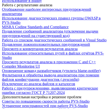
Использование в Buddy
Работа с результатами анализа
Отображение наиболее интересных предупреждений
анализатора
Использование диагностических правил группы OWASP в
PVS-Studio
MISRA Coding Standards and Compliance
Подавление сообщений анализатора (отключение выдачи
предупреждений на существующий код)
Работа со списком диагностических сообщений в Visual Studio
Подавление ложноположительных предупреждений
Просмотр и конвертация результатов анализа
Использование относительных путей в файлах отчётов PVS-
Studio
Просмотр результатов анализа в приложении C and C++
Compiler Monitoring UI
Оповещение команд разработчиков (утилита blame-notifier)
Фильтрация и обработка вывода анализатора при помощи
файлов конфигурации диагностик (.pvsconfig)
Исключение из анализа файлов и каталогов
Работа с предупреждениями, выявляющими критические
ошибки согласно ГОСТ Р 71207-2024
Дополнительная настройка и решение проблем
Советы по повышению скорости работы PVS-Studio
Устранение неисправностей при работе PVS-Studio