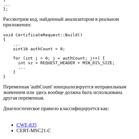
...

};
Рассмотрим код, найденный анализатором в реальном
приложении:
void CertificateRequest::Build()

{

    ...

    uint16 authCount = 0;

    for (int j = 0; j < authCount; j++) {

      int sz = REQUEST_HEADER + MIN_DIS_SIZE;

      ...

    }

}
Переменная 'authCount' инициализируется неправильным
значением или здесь вообще должна быть использована
другая переменная.
Диагностическое правило классифицируется как:
CWE-835
CERT-MSC21-C