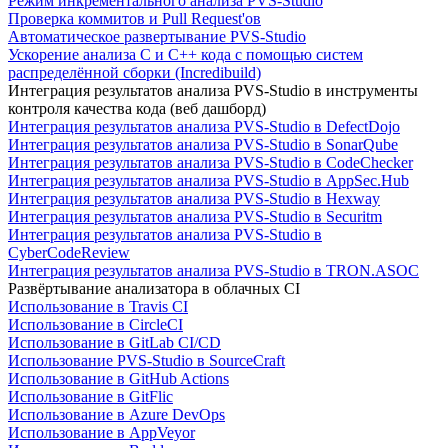
Режим инкрементального анализа PVS-Studio
Проверка коммитов и Pull Request'ов
Автоматическое развертывание PVS-Studio
Ускорение анализа C и C++ кода с помощью систем
распределённой сборки (Incredibuild)
Интеграция результатов анализа PVS-Studio в инструменты
контроля качества кода (веб дашборд)
Интеграция результатов анализа PVS-Studio в DefectDojo
Интеграция результатов анализа PVS-Studio в SonarQube
Интеграция результатов анализа PVS-Studio в CodeChecker
Интеграция результатов анализа PVS-Studio в AppSec.Hub
Интеграция результатов анализа PVS-Studio в Hexway
Интеграция результатов анализа PVS-Studio в Securitm
Интеграция результатов анализа PVS-Studio в
CyberCodeReview
Интеграция результатов анализа PVS-Studio в TRON.ASOC
Развёртывание анализатора в облачных CI
Использование в Travis CI
Использование в CircleCI
Использование в GitLab CI/CD
Использование PVS-Studio в SourceCraft
Использование в GitHub Actions
Использование в GitFlic
Использование в Azure DevOps
Использование в AppVeyor