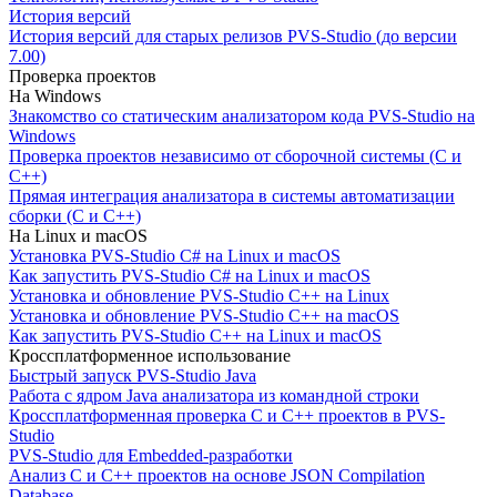
История версий
История версий для старых релизов PVS-Studio (до версии
7.00)
Проверка проектов
На Windows
Знакомство со статическим анализатором кода PVS-Studio на
Windows
Проверка проектов независимо от сборочной системы (C и
C++)
Прямая интеграция анализатора в системы автоматизации
сборки (C и C++)
На Linux и macOS
Установка PVS-Studio C# на Linux и macOS
Как запустить PVS-Studio C# на Linux и macOS
Установка и обновление PVS-Studio C++ на Linux
Установка и обновление PVS-Studio C++ на macOS
Как запустить PVS-Studio C++ на Linux и macOS
Кроссплатформенное использование
Быстрый запуск PVS-Studio Java
Работа с ядром Java анализатора из командной строки
Кроссплатформенная проверка C и C++ проектов в PVS-
Studio
PVS-Studio для Embedded-разработки
Анализ C и C++ проектов на основе JSON Compilation
Database