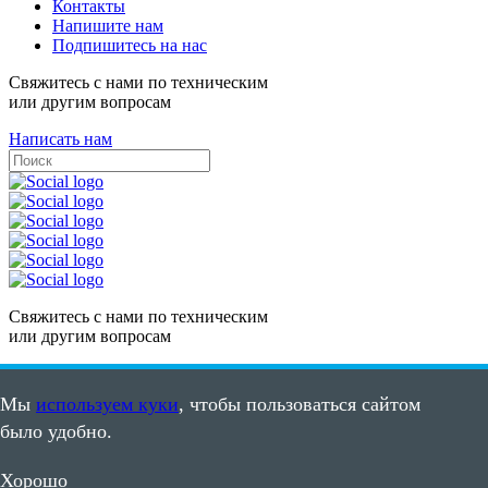
Контакты
Напишите нам
Подпишитесь на нас
Свяжитесь с нами по техническим
или другим вопросам
Написать нам
Свяжитесь с нами по техническим
или другим вопросам
Написать нам
Мы
используем куки
, чтобы пользоваться сайтом
Карта сайта
было удобно.
Пользовательское соглашение
©2008 - 2026, ООО "ПВС"
Хорошо