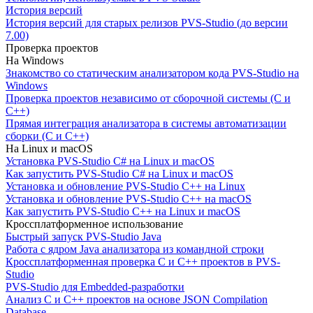
История версий
История версий для старых релизов PVS-Studio (до версии
7.00)
Проверка проектов
На Windows
Знакомство со статическим анализатором кода PVS-Studio на
Windows
Проверка проектов независимо от сборочной системы (C и
C++)
Прямая интеграция анализатора в системы автоматизации
сборки (C и C++)
На Linux и macOS
Установка PVS-Studio C# на Linux и macOS
Как запустить PVS-Studio C# на Linux и macOS
Установка и обновление PVS-Studio C++ на Linux
Установка и обновление PVS-Studio C++ на macOS
Как запустить PVS-Studio C++ на Linux и macOS
Кроссплатформенное использование
Быстрый запуск PVS-Studio Java
Работа с ядром Java анализатора из командной строки
Кроссплатформенная проверка C и C++ проектов в PVS-
Studio
PVS-Studio для Embedded-разработки
Анализ C и C++ проектов на основе JSON Compilation
Database