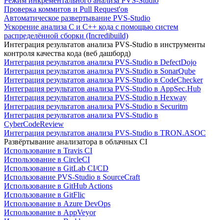
Режим инкрементального анализа PVS-Studio
Проверка коммитов и Pull Request'ов
Автоматическое развертывание PVS-Studio
Ускорение анализа C и C++ кода с помощью систем
распределённой сборки (Incredibuild)
Интеграция результатов анализа PVS-Studio в инструменты
контроля качества кода (веб дашборд)
Интеграция результатов анализа PVS-Studio в DefectDojo
Интеграция результатов анализа PVS-Studio в SonarQube
Интеграция результатов анализа PVS-Studio в CodeChecker
Интеграция результатов анализа PVS-Studio в AppSec.Hub
Интеграция результатов анализа PVS-Studio в Hexway
Интеграция результатов анализа PVS-Studio в Securitm
Интеграция результатов анализа PVS-Studio в
CyberCodeReview
Интеграция результатов анализа PVS-Studio в TRON.ASOC
Развёртывание анализатора в облачных CI
Использование в Travis CI
Использование в CircleCI
Использование в GitLab CI/CD
Использование PVS-Studio в SourceCraft
Использование в GitHub Actions
Использование в GitFlic
Использование в Azure DevOps
Использование в AppVeyor