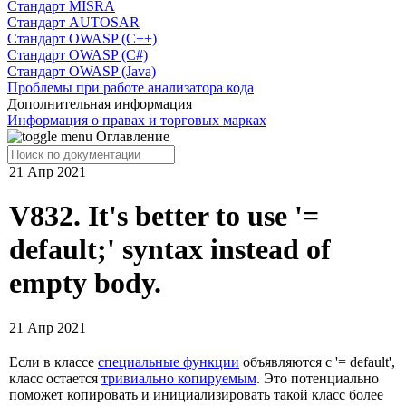
Cтандарт MISRA
Стандарт AUTOSAR
Стандарт OWASP (C++)
Стандарт OWASP (C#)
Стандарт OWASP (Java)
Проблемы при работе анализатора кода
Дополнительная информация
Информация о правах и торговых марках
Оглавление
21 Апр 2021
V832. It's better to use '=
default;' syntax instead of
empty body.
21 Апр 2021
Если в классе
специальные функции
объявляются с '= default',
класс остается
тривиально копируемым
. Это потенциально
поможет копировать и инициализировать такой класс более