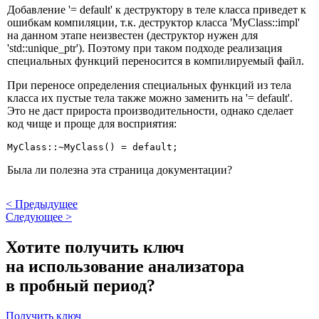
Добавление '= default' к деструктору в теле класса приведет к
ошибкам компиляции, т.к. деструктор класса 'MyClass::impl'
на данном этапе неизвестен (деструктор нужен для
'std::unique_ptr'). Поэтому при таком подходе реализация
специальных функций переносится в компилируемый файл.
При переносе определения специальных функций из тела
класса их пустые тела также можно заменить на '= default'.
Это не даст прироста производительности, однако сделает
код чище и проще для восприятия:
MyClass::~MyClass() = default;
Была ли полезна эта страница документации?
<
Предыдущее
Следующее
>
Хотите получить ключ
на использование анализатора
в пробный период?
Получить ключ