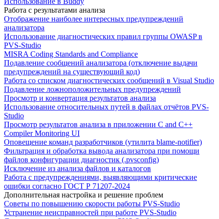
Использование в Buddy
Работа с результатами анализа
Отображение наиболее интересных предупреждений
анализатора
Использование диагностических правил группы OWASP в
PVS-Studio
MISRA Coding Standards and Compliance
Подавление сообщений анализатора (отключение выдачи
предупреждений на существующий код)
Работа со списком диагностических сообщений в Visual Studio
Подавление ложноположительных предупреждений
Просмотр и конвертация результатов анализа
Использование относительных путей в файлах отчётов PVS-
Studio
Просмотр результатов анализа в приложении C and C++
Compiler Monitoring UI
Оповещение команд разработчиков (утилита blame-notifier)
Фильтрация и обработка вывода анализатора при помощи
файлов конфигурации диагностик (.pvsconfig)
Исключение из анализа файлов и каталогов
Работа с предупреждениями, выявляющими критические
ошибки согласно ГОСТ Р 71207-2024
Дополнительная настройка и решение проблем
Советы по повышению скорости работы PVS-Studio
Устранение неисправностей при работе PVS-Studio