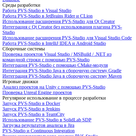
Среды разработки
Работа PVS-Studio в Visual Studio
Работа PVS-Studio в JetBrains Rider и CLion
Использование расширения PVS-Studio для Qt Creator
Интеграция с Qt Creator без использования плагина PVS-
Studio
Использование расширения PVS-Studio для Visual Studio Code
Работа PVS-Studio в IntelliJ IDEA и Android Studio
Сборочные системы
Проверка проектов Visual Studio / MSBuild / .NET из
командной строки с помощью PVS-Studio
Интеграция PVS-Studio с помощью CMake-модуля
Интеграция PVS-Studio Java в сборочную систему Gradle
Интеграция PVS-Studio Java в сборочную систему Maven
Игровые движки
Анализ проектов на Unity с помощью PVS-Studio
Проверка Unreal Engine проектов
Регулярное использование в процессе разработки
Запуск PVS-Studio в Docker
Запуск PVS-Studio в Jenkins
Запуск PVS-Studio в TeamCity
Использование PVS-Studio в SolidLab SDP
Загрузка результатов анализа в Jira
PVS-Studio и Continuous Integration