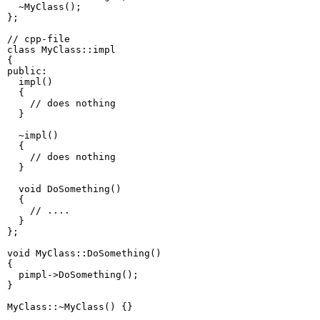
  ~MyClass();

};

// cpp-file

class MyClass::impl

{

public:

  impl()

  {

    // does nothing

  }

  ~impl()

  {

    // does nothing

  }

  void DoSomething()

  {

    // ....

  }

};

void MyClass::DoSomething()

{

  pimpl->DoSomething();

}

MyClass::~MyClass() {}