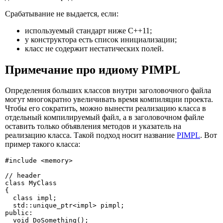
Срабатывание не выдается, если:
используемый стандарт ниже C++11;
у конструктора есть список инициализации;
класс не содержит нестатических полей.
Примечание про идиому PIMPL
Определения больших классов внутри заголовочного файла
могут многократно увеличивать время компиляции проекта.
Чтобы его сократить, можно вынести реализацию класса в
отдельный компилируемый файл, а в заголовочном файле
оставить только объявления методов и указатель на
реализацию класса. Такой подход носит название
PIMPL
. Вот
пример такого класса:
#include <memory>

// header

class MyClass

{

  class impl;

  std::unique_ptr<impl> pimpl;

public:

  void DoSomething();
