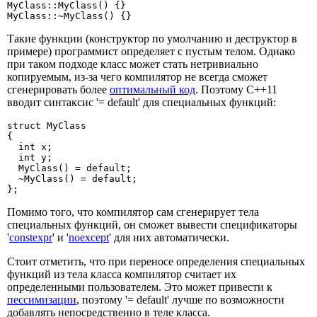
MyClass::MyClass() {}

MyClass::~MyClass() {}
Такие функции (конструктор по умолчанию и деструктор в
примере) программист определяет с пустым телом. Однако
при таком подходе класс может стать нетривиально
копируемым, из-за чего компилятор не всегда сможет
сгенерировать более
оптимальный код
. Поэтому C++11
вводит синтаксис '= default' для специальных функций:
struct MyClass

{

  int x;

  int y;

  MyClass() = default;

  ~MyClass() = default;

};
Помимо того, что компилятор сам сгенерирует тела
специальных функций, он сможет вывести спецификаторы
'
constexpr
' и '
noexcept
' для них автоматически.
Стоит отметить, что при переносе определения специальных
функций из тела класса компилятор считает их
определенными пользователем. Это может привести к
пессимизации
, поэтому '= default' лучше по возможности
добавлять непосредственно в теле класса.