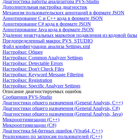
Диагностика работы анализатора PVS-Studio
Дополнительная настройка диагностик
Механизм пользовательских аннотаций в формате JSON
Аннотирование C и C++ кода в формате JSON
Аннотирование C# кода в формате JSON
Аннотирование Java кода в формате JSON
Удаление неактуальных маркеров подавления из кодовой базы
Предопределенный макрос PVS_STUDIO
Файл конфигурации анализа Settings.xml
Настройки: Общее
Настройки: Common Analyzer Settings
Настройки: Detectable Errors
Настройки: Don't Check Files
Настройки: Keyword Message Filtering
Настройки: Registration
Настройки: Specific Analyzer Settings
Описание диагностируемых ошибок
Сообщения PVS-Studio
Диагностики общего назначения (General Analysis, C++)
Диагностики общего назначения (General Analysis, C#)
Диагностики общего назначения (General Analysis, Java)
Микрооптимизации (C++)
Микрооптимизации (C#)
Диагностика 64-битных ошибок (Viva64, C++)
Реализовано по запросам пользователей (C++)