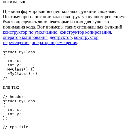
оптимально.
Правила формирования специальных функций сложные.
Поэтому при написании классов/структур лучшим решением
будет определить явно некоторые из них для лучшего
понимания кода. Вот примеры таких специальных функций:
конструктор по умолчанию
,
конструктор копирования
,
оператор копирования
,
деструктор
,
конструктор
перемещения
,
оператор перемещения
.
struct MyClass

{

  int x;

  int y;

  MyClass() {}

  ~MyClass() {}

};
или так:
// header

struct MyClass

{

  int x;

  int y;

};

// cpp-file
