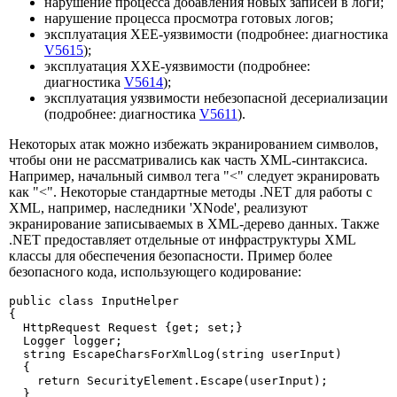
нарушение процесса добавления новых записей в логи;
нарушение процесса просмотра готовых логов;
эксплуатация XEE-уязвимости (подробнее: диагностика
V5615
);
эксплуатация XXE-уязвимости (подробнее:
диагностика
V5614
);
эксплуатация уязвимости небезопасной десериализации
(подробнее: диагностика
V5611
).
Некоторых атак можно избежать экранированием символов,
чтобы они не рассматривались как часть XML-синтаксиса.
Например, начальный символ тега "<" следует экранировать
как "<". Некоторые стандартные методы .NET для работы с
XML, например, наследники 'XNode', реализуют
экранирование записываемых в XML-дерево данных. Также
.NET предоставляет отдельные от инфраструктуры XML
классы для обеспечения безопасности. Пример более
безопасного кода, использующего кодирование:
public class InputHelper

{

  HttpRequest Request {get; set;}

  Logger logger;

  string EscapeCharsForXmlLog(string userInput)

  {

    return SecurityElement.Escape(userInput);

  }
