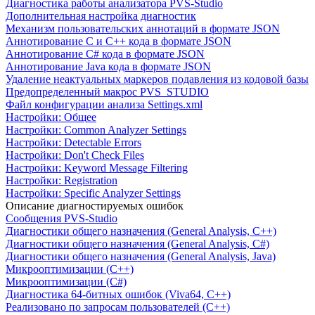
Диагностика работы анализатора PVS-Studio
Дополнительная настройка диагностик
Механизм пользовательских аннотаций в формате JSON
Аннотирование C и C++ кода в формате JSON
Аннотирование C# кода в формате JSON
Аннотирование Java кода в формате JSON
Удаление неактуальных маркеров подавления из кодовой базы
Предопределенный макрос PVS_STUDIO
Файл конфигурации анализа Settings.xml
Настройки: Общее
Настройки: Common Analyzer Settings
Настройки: Detectable Errors
Настройки: Don't Check Files
Настройки: Keyword Message Filtering
Настройки: Registration
Настройки: Specific Analyzer Settings
Описание диагностируемых ошибок
Сообщения PVS-Studio
Диагностики общего назначения (General Analysis, C++)
Диагностики общего назначения (General Analysis, C#)
Диагностики общего назначения (General Analysis, Java)
Микрооптимизации (C++)
Микрооптимизации (C#)
Диагностика 64-битных ошибок (Viva64, C++)
Реализовано по запросам пользователей (C++)