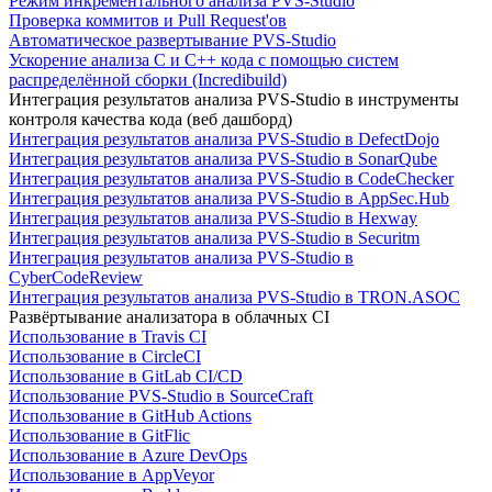
Режим инкрементального анализа PVS-Studio
Проверка коммитов и Pull Request'ов
Автоматическое развертывание PVS-Studio
Ускорение анализа C и C++ кода с помощью систем
распределённой сборки (Incredibuild)
Интеграция результатов анализа PVS-Studio в инструменты
контроля качества кода (веб дашборд)
Интеграция результатов анализа PVS-Studio в DefectDojo
Интеграция результатов анализа PVS-Studio в SonarQube
Интеграция результатов анализа PVS-Studio в CodeChecker
Интеграция результатов анализа PVS-Studio в AppSec.Hub
Интеграция результатов анализа PVS-Studio в Hexway
Интеграция результатов анализа PVS-Studio в Securitm
Интеграция результатов анализа PVS-Studio в
CyberCodeReview
Интеграция результатов анализа PVS-Studio в TRON.ASOC
Развёртывание анализатора в облачных CI
Использование в Travis CI
Использование в CircleCI
Использование в GitLab CI/CD
Использование PVS-Studio в SourceCraft
Использование в GitHub Actions
Использование в GitFlic
Использование в Azure DevOps
Использование в AppVeyor