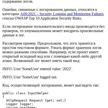
содержание логов.
Ошибки, связанные с логированием данных, относятся к
категории
A09:2021 – Security Logging and Monitoring Failures
списка OWASP Top 10 Application Security Risks.
Если логирование пользовательского ввода производится без
проверок, то злоумышленник может внедрить произвольные
данные в лог.
Рассмотрим пример. Предположим, что логи хранятся в
простом текстовом формате. Узнать формат хранения логов
можно разными способами. Например, если проект имеет
открытый исходный код или с помощью какой-либо другой
атаки. Возможный лог может иметь такой вид:
INFO: User 'SomeUser' entered value: '2022'.
INFO: User 'SomeUser' logged out.
Код, осуществляющий логирование, может выглядеть так:
public class InputHelper

{

  HttpRequest Request {get; set;}

  Logger logger;

  string UserName;
