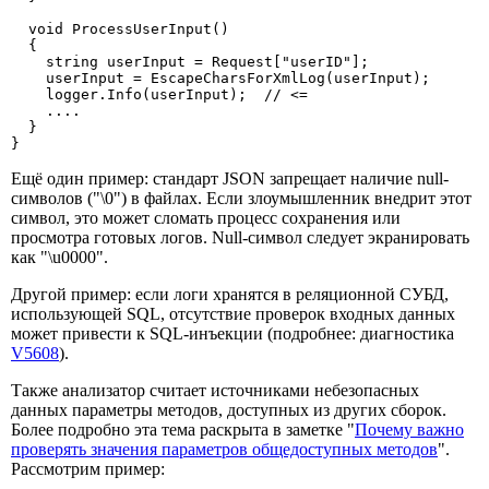
  void ProcessUserInput()

  {

    string userInput = Request["userID"];

    userInput = EscapeCharsForXmlLog(userInput);

    logger.Info(userInput);  // <=

    ....

  }

}
Ещё один пример: стандарт JSON запрещает наличие null-
символов ("\0") в файлах. Если злоумышленник внедрит этот
символ, это может сломать процесс сохранения или
просмотра готовых логов. Null-символ следует экранировать
как "\u0000".
Другой пример: если логи хранятся в реляционной СУБД,
использующей SQL, отсутствие проверок входных данных
может привести к SQL-инъекции (подробнее: диагностика
V5608
).
Также анализатор считает источниками небезопасных
данных параметры методов, доступных из других сборок.
Более подробно эта тема раскрыта в заметке "
Почему важно
проверять значения параметров общедоступных методов
".
Рассмотрим пример: