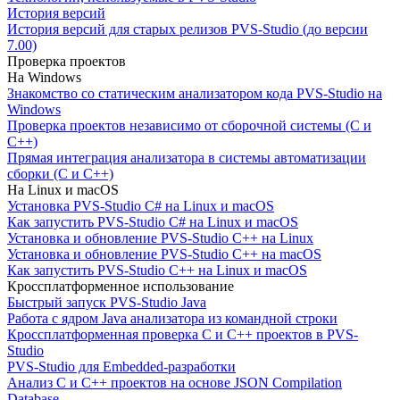
История версий
История версий для старых релизов PVS-Studio (до версии
7.00)
Проверка проектов
На Windows
Знакомство со статическим анализатором кода PVS-Studio на
Windows
Проверка проектов независимо от сборочной системы (C и
C++)
Прямая интеграция анализатора в системы автоматизации
сборки (C и C++)
На Linux и macOS
Установка PVS-Studio C# на Linux и macOS
Как запустить PVS-Studio C# на Linux и macOS
Установка и обновление PVS-Studio C++ на Linux
Установка и обновление PVS-Studio C++ на macOS
Как запустить PVS-Studio C++ на Linux и macOS
Кроссплатформенное использование
Быстрый запуск PVS-Studio Java
Работа с ядром Java анализатора из командной строки
Кроссплатформенная проверка C и C++ проектов в PVS-
Studio
PVS-Studio для Embedded-разработки
Анализ C и C++ проектов на основе JSON Compilation
Database