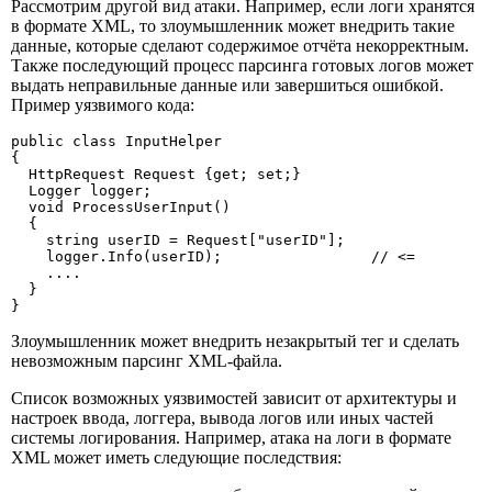
Рассмотрим другой вид атаки. Например, если логи хранятся
в формате XML, то злоумышленник может внедрить такие
данные, которые сделают содержимое отчёта некорректным.
Также последующий процесс парсинга готовых логов может
выдать неправильные данные или завершиться ошибкой.
Пример уязвимого кода:
public class InputHelper

{

  HttpRequest Request {get; set;}

  Logger logger;

  void ProcessUserInput()

  {

    string userID = Request["userID"];

    logger.Info(userID);                 // <=

    ....

  }

}
Злоумышленник может внедрить незакрытый тег и сделать
невозможным парсинг XML-файла.
Список возможных уязвимостей зависит от архитектуры и
настроек ввода, логгера, вывода логов или иных частей
системы логирования. Например, атака на логи в формате
XML может иметь следующие последствия: