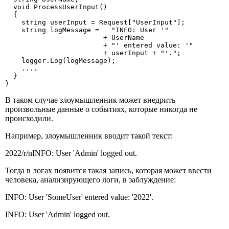
  void ProcessUserInput()

  {

    string userInput = Request["UserInput"];

    string logMessage =   "INFO: User '" 

                        + UserName 

                        + "' entered value: '"

                        + userInput + "'.";

    logger.Log(logMessage);

    ....

  }

}
В таком случае злоумышленник может внедрить
произвольные данные о событиях, которые никогда не
происходили.
Например, злоумышленник вводит такой текст:
2022/r/nINFO: User 'Admin' logged out.
Тогда в логах появится такая запись, которая может ввести
человека, анализирующего логи, в заблуждение:
INFO: User 'SomeUser' entered value: '2022'.
INFO: User 'Admin' logged out.