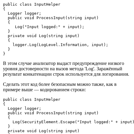
public class InputHelper

{

  Logger logger;

  public void ProcessInput(string input)

  {

     Log("Input logged:" + input);

  }

  private void Log(string input)

  {

    logger.Log(LogLevel.Information, input);

  }

}
В этом случае анализатор выдаст предупреждение низкого
уровня достоверности на вызов метода 'Log'. Заражённый
результат конкатенации строк используется для логирования.
Сделать этот код более безопасным можно также, как в
примере выше — кодированием строки:
public class InputHelper

{

  Logger logger;

  public void ProcessInput(string input)

  {

    Log(SecurityElement.Escape("Input logged:" + input)
  }

  private void Log(string input)
