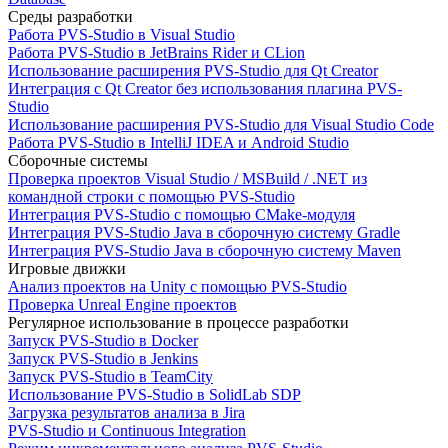
Среды разработки
Работа PVS-Studio в Visual Studio
Работа PVS-Studio в JetBrains Rider и CLion
Использование расширения PVS-Studio для Qt Creator
Интеграция с Qt Creator без использования плагина PVS-
Studio
Использование расширения PVS-Studio для Visual Studio Code
Работа PVS-Studio в IntelliJ IDEA и Android Studio
Сборочные системы
Проверка проектов Visual Studio / MSBuild / .NET из
командной строки с помощью PVS-Studio
Интеграция PVS-Studio с помощью CMake-модуля
Интеграция PVS-Studio Java в сборочную систему Gradle
Интеграция PVS-Studio Java в сборочную систему Maven
Игровые движки
Анализ проектов на Unity с помощью PVS-Studio
Проверка Unreal Engine проектов
Регулярное использование в процессе разработки
Запуск PVS-Studio в Docker
Запуск PVS-Studio в Jenkins
Запуск PVS-Studio в TeamCity
Использование PVS-Studio в SolidLab SDP
Загрузка результатов анализа в Jira
PVS-Studio и Continuous Integration