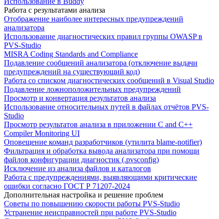
Использование в Buddy
Работа с результатами анализа
Отображение наиболее интересных предупреждений
анализатора
Использование диагностических правил группы OWASP в
PVS-Studio
MISRA Coding Standards and Compliance
Подавление сообщений анализатора (отключение выдачи
предупреждений на существующий код)
Работа со списком диагностических сообщений в Visual Studio
Подавление ложноположительных предупреждений
Просмотр и конвертация результатов анализа
Использование относительных путей в файлах отчётов PVS-
Studio
Просмотр результатов анализа в приложении C and C++
Compiler Monitoring UI
Оповещение команд разработчиков (утилита blame-notifier)
Фильтрация и обработка вывода анализатора при помощи
файлов конфигурации диагностик (.pvsconfig)
Исключение из анализа файлов и каталогов
Работа с предупреждениями, выявляющими критические
ошибки согласно ГОСТ Р 71207-2024
Дополнительная настройка и решение проблем
Советы по повышению скорости работы PVS-Studio
Устранение неисправностей при работе PVS-Studio