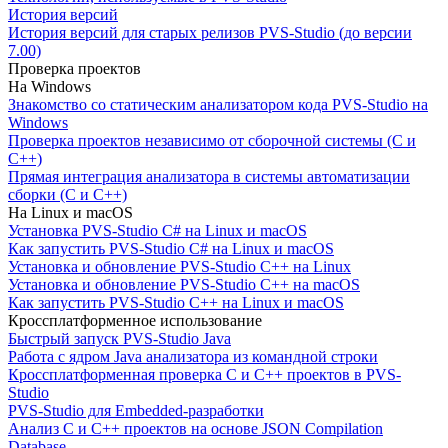
История версий
История версий для старых релизов PVS-Studio (до версии
7.00)
Проверка проектов
На Windows
Знакомство со статическим анализатором кода PVS-Studio на
Windows
Проверка проектов независимо от сборочной системы (C и
C++)
Прямая интеграция анализатора в системы автоматизации
сборки (C и C++)
На Linux и macOS
Установка PVS-Studio C# на Linux и macOS
Как запустить PVS-Studio C# на Linux и macOS
Установка и обновление PVS-Studio C++ на Linux
Установка и обновление PVS-Studio C++ на macOS
Как запустить PVS-Studio C++ на Linux и macOS
Кроссплатформенное использование
Быстрый запуск PVS-Studio Java
Работа с ядром Java анализатора из командной строки
Кроссплатформенная проверка C и C++ проектов в PVS-
Studio
PVS-Studio для Embedded-разработки
Анализ C и C++ проектов на основе JSON Compilation
Database