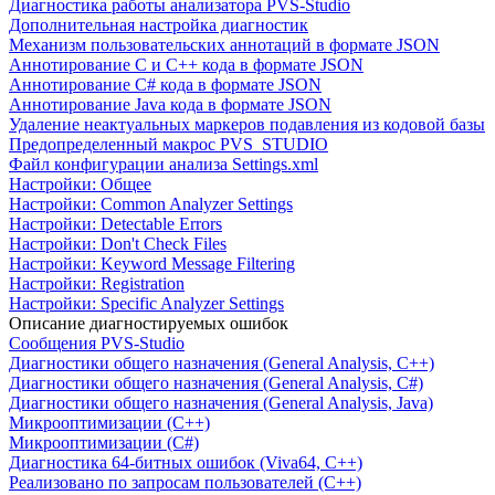
Диагностика работы анализатора PVS-Studio
Дополнительная настройка диагностик
Механизм пользовательских аннотаций в формате JSON
Аннотирование C и C++ кода в формате JSON
Аннотирование C# кода в формате JSON
Аннотирование Java кода в формате JSON
Удаление неактуальных маркеров подавления из кодовой базы
Предопределенный макрос PVS_STUDIO
Файл конфигурации анализа Settings.xml
Настройки: Общее
Настройки: Common Analyzer Settings
Настройки: Detectable Errors
Настройки: Don't Check Files
Настройки: Keyword Message Filtering
Настройки: Registration
Настройки: Specific Analyzer Settings
Описание диагностируемых ошибок
Сообщения PVS-Studio
Диагностики общего назначения (General Analysis, C++)
Диагностики общего назначения (General Analysis, C#)
Диагностики общего назначения (General Analysis, Java)
Микрооптимизации (C++)
Микрооптимизации (C#)
Диагностика 64-битных ошибок (Viva64, C++)
Реализовано по запросам пользователей (C++)