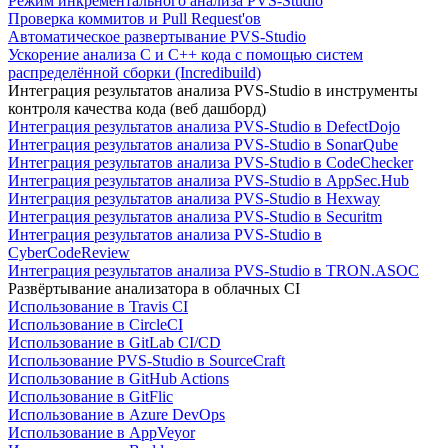
Режим инкрементального анализа PVS-Studio
Проверка коммитов и Pull Request'ов
Автоматическое развертывание PVS-Studio
Ускорение анализа C и C++ кода с помощью систем
распределённой сборки (Incredibuild)
Интеграция результатов анализа PVS-Studio в инструменты
контроля качества кода (веб дашборд)
Интеграция результатов анализа PVS-Studio в DefectDojo
Интеграция результатов анализа PVS-Studio в SonarQube
Интеграция результатов анализа PVS-Studio в CodeChecker
Интеграция результатов анализа PVS-Studio в AppSec.Hub
Интеграция результатов анализа PVS-Studio в Hexway
Интеграция результатов анализа PVS-Studio в Securitm
Интеграция результатов анализа PVS-Studio в
CyberCodeReview
Интеграция результатов анализа PVS-Studio в TRON.ASOC
Развёртывание анализатора в облачных CI
Использование в Travis CI
Использование в CircleCI
Использование в GitLab CI/CD
Использование PVS-Studio в SourceCraft
Использование в GitHub Actions
Использование в GitFlic
Использование в Azure DevOps
Использование в AppVeyor