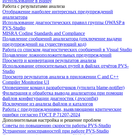
Использование в Buddy
Работа с результатами анализа
Отображение наиболее интересных предупреждений
анализатора
Использование диагностических правил группы OWASP в
PVS-Studio
MISRA Coding Standards and Compliance
Подавление сообщений анализатора (отключение выдачи
предупреждений на существующий код)
Работа со списком диагностических сообщений в Visual Studio
Подавление ложноположительных предупреждений
Просмотр и конвертация результатов анализа
Использование относительных путей в файлах отчётов PVS-
Studio
Просмотр результатов анализа в приложении C and C++
Compiler Monitoring UI
Оповещение команд разработчиков (утилита blame-notifier)
Фильтрация и обработка вывода анализатора при помощи
файлов конфигурации диагностик (.pvsconfig)
Исключение из анализа файлов и каталогов
Работа с предупреждениями, выявляющими критические
ошибки согласно ГОСТ Р 71207-2024
Дополнительная настройка и решение проблем
Советы по повышению скорости работы PVS-Studio
Устранение неисправностей при работе PVS-Studio