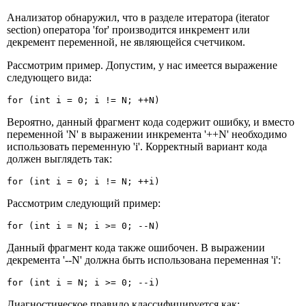
Анализатор обнаружил, что в разделе итератора (iterator
section) оператора 'for' производится инкремент или
декремент переменной, не являющейся счетчиком.
Рассмотрим пример. Допустим, у нас имеется выражение
следующего вида:
for (int i = 0; i != N; ++N)
Вероятно, данный фрагмент кода содержит ошибку, и вместо
переменной 'N' в выражении инкремента '++N' необходимо
использовать переменную 'i'. Корректный вариант кода
должен выглядеть так:
for (int i = 0; i != N; ++i)
Рассмотрим следующий пример:
for (int i = N; i >= 0; --N)
Данный фрагмент кода также ошибочен. В выражении
декремента '--N' должна быть использована переменная 'i':
for (int i = N; i >= 0; --i)
Диагностическое правило классифицируется как: