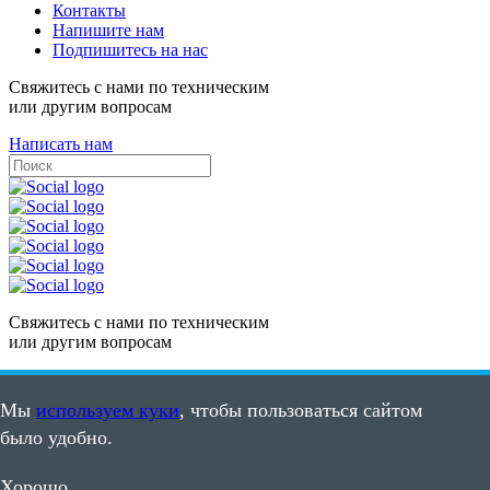
Контакты
Напишите нам
Подпишитесь на нас
Свяжитесь с нами по техническим
или другим вопросам
Написать нам
Свяжитесь с нами по техническим
или другим вопросам
Написать нам
Мы
используем куки
, чтобы пользоваться сайтом
Карта сайта
было удобно.
Пользовательское соглашение
©2008 - 2026, ООО "ПВС"
Хорошо