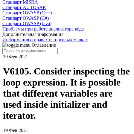
Cтандарт MISRA
Стандарт AUTOSAR
Стандарт OWASP (C++)
Стандарт OWASP (C#)
Стандарт OWASP (Java)
Проблемы при работе анализатора кода
Дополнительная информация
Информация о правах и торговых марках
Оглавление
19 Фев 2021
V6105. Consider inspecting the
loop expression. It is possible
that different variables are
used inside initializer and
iterator.
19 Фев 2021