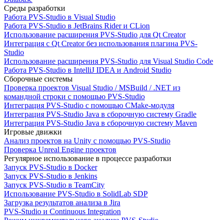
Среды разработки
Работа PVS-Studio в Visual Studio
Работа PVS-Studio в JetBrains Rider и CLion
Использование расширения PVS-Studio для Qt Creator
Интеграция с Qt Creator без использования плагина PVS-
Studio
Использование расширения PVS-Studio для Visual Studio Code
Работа PVS-Studio в IntelliJ IDEA и Android Studio
Сборочные системы
Проверка проектов Visual Studio / MSBuild / .NET из
командной строки с помощью PVS-Studio
Интеграция PVS-Studio с помощью CMake-модуля
Интеграция PVS-Studio Java в сборочную систему Gradle
Интеграция PVS-Studio Java в сборочную систему Maven
Игровые движки
Анализ проектов на Unity с помощью PVS-Studio
Проверка Unreal Engine проектов
Регулярное использование в процессе разработки
Запуск PVS-Studio в Docker
Запуск PVS-Studio в Jenkins
Запуск PVS-Studio в TeamCity
Использование PVS-Studio в SolidLab SDP
Загрузка результатов анализа в Jira
PVS-Studio и Continuous Integration