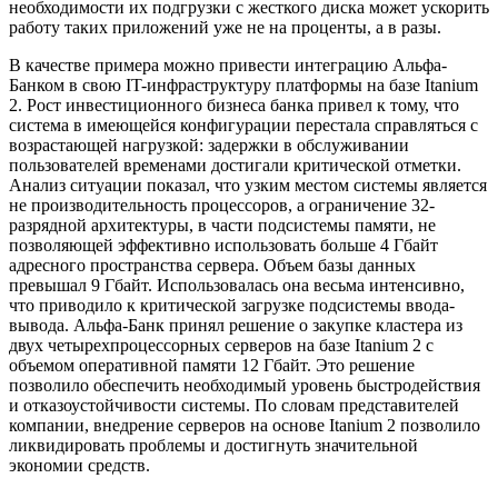
необходимости их подгрузки с жесткого диска может ускорить
работу таких приложений уже не на проценты, а в разы.
В качестве примера можно привести интеграцию Альфа-
Банком в свою IT-инфраструктуру платформы на базе Itanium
2. Рост инвестиционного бизнеса банка привел к тому, что
система в имеющейся конфигурации перестала справляться с
возрастающей нагрузкой: задержки в обслуживании
пользователей временами достигали критической отметки.
Анализ ситуации показал, что узким местом системы является
не производительность процессоров, а ограничение 32-
разрядной архитектуры, в части подсистемы памяти, не
позволяющей эффективно использовать больше 4 Гбайт
адресного пространства сервера. Объем базы данных
превышал 9 Гбайт. Использовалась она весьма интенсивно,
что приводило к критической загрузке подсистемы ввода-
вывода. Альфа-Банк принял решение о закупке кластера из
двух четырехпроцессорных серверов на базе Itanium 2 с
объемом оперативной памяти 12 Гбайт. Это решение
позволило обеспечить необходимый уровень быстродействия
и отказоустойчивости системы. По словам представителей
компании, внедрение серверов на основе Itanium 2 позволило
ликвидировать проблемы и достигнуть значительной
экономии средств.