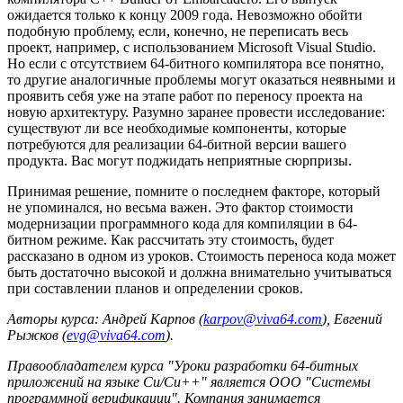
ожидается только к концу 2009 года. Невозможно обойти
подобную проблему, если, конечно, не переписать весь
проект, например, с использованием Microsoft Visual Studio.
Но если с отсутствием 64-битного компилятора все понятно,
то другие аналогичные проблемы могут оказаться неявными и
проявить себя уже на этапе работ по переносу проекта на
новую архитектуру. Разумно заранее провести исследование:
существуют ли все необходимые компоненты, которые
потребуются для реализации 64-битной версии вашего
продукта. Вас могут поджидать неприятные сюрпризы.
Принимая решение, помните о последнем факторе, который
не упоминался, но весьма важен. Это фактор стоимости
модернизации программного кода для компиляции в 64-
битном режиме. Как рассчитать эту стоимость, будет
рассказано в одном из уроков. Стоимость переноса кода может
быть достаточно высокой и должна внимательно учитываться
при составлении планов и определении сроков.
Авторы курса: Андрей Карпов (
karpov@viva64.com
), Евгений
Рыжков (
evg@viva64.com
).
Правообладателем курса "Уроки разработки 64-битных
приложений на языке Си/Си++" является ООО "Системы
программной верификации". Компания занимается