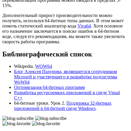
перекомпиляции программы можно ожидать в пределах 5-
15%.
Дополнительный прирост производительности можно
получить, используя 64-битные типы данных. В этом может
помочь статический анализатор кода
Viva64
. Хотя основное
его назначение заключается в поиске ошибок в 64-битном
коде, следуя его рекомендациям, вы можете также увеличить
скорость работы программы.
Библиографический список
Wikipedia.
WOW64
Блог Алексея Пахунова, являющегося сотрудником
Microsoft и участвующего в разработке подсистемы
WoW64
Оптимизация 64-битных программ
Разработка ресурсоемких приложений в среде Visual
C++
64-битные уроки. Урок 2.
Поддержка 32-битных
приложений в 64-битной среде Windows
.