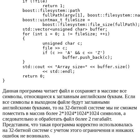
        if (!file)

                return 1;

        boost::filesystem::path

                fullPath(argv[1], boost::filesystem::na
        boost::uintmax_t fileSize =

                boost::filesystem::file_size(fullPath);

        std::vector<unsigned char> buffer;

        for (int i = 0; i != fileSize; ++i)

        {

                unsigned char c;

                file >> c;

                if (c >= 'A' && c <= 'Z')

                        buffer.push_back(c);

        }

        std::cout << "Array size=" << buffer.size()

                << std::endl;

        return 0;

}
Данная программа читает файл и сохраняет в массиве все
символы, относящиеся к заглавным английским буквам. Если
все символы в выходном файле будут заглавными
английскими буквами, то на 32-битной системе мы не сможем
поместить в массив более 2*1024*1024*1024 символов, а
следовательно и обработать файл более 2 гигабайт.
Представим, что такая программа корректно использовалась
на 32-битной системе с учетом этого ограничения и никаких
ошибок не возникало.