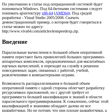
По умолчанию в статье под операционной системой будет
пониматься Windows. Под 64-битными системами следует
понимать архитектуру
x86-64
(
AMD64
). Под средой
разработки - Visual Studio 2005/2008. Скачать
демонстрационный пример, о котором будет говориться в
статье можно по адресу:
http://www.viva64.com/articles/testspeedexp.zip.
Введение
Параллельные вычисления и большой объем оперативной
памяти перестают быть привилегией больших программно-
аппаратных комплексов, предназначенных для масштабных
научных вычислений, и переходят на службу в решении
повседневных задач, связанных с работой, учебой,
развлечениями и компьютерными играми.
Возможность распараллеливания и большой объем
оперативной памяти с одной стороны облегчает разработку
ресурсоемких приложений, но с другой требует от
программиста большей квалификации и знаний в области
параллельного программирования. К сожалению, сейчас этой
квалификацией и знаниями обладают далеко не все
разработчики. Но не потому, что они плохие разработчики, а