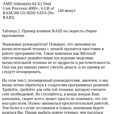
AMD Athlon(tm) 64 X2 Dual
Core Processor 4000+, 4 GB of
140 минут
RAM,500 Gb HDD SATA (No
RAID)
Таблица 2. Пример влияние RAID на скорость сборки
приложения.
Уважаемые руководители! Поверьте, что экономия на
вычислительной технике с лихвой окупается простоями в
работе программистов. Такие компании как Microsoft
обеспечивают разработчиков последними моделями
вычислительной техники не от щедрости и расточительности.
Они как раз хорошо умеют считать деньги, и их пример не
следует игнорировать.
На этом текст, посвященный руководителям, закончен, и мы
вновь хотим обратиться к создателям программных решений.
Требуйте, требуйте для себя той техники, которую считаете
себе необходимой. Не стесняйтесь, в конце концов Ваш
начальник, скорее всего, может просто не понимать, что это
выгодно всем. Нужно заниматься просветительской работой.
Тем более в случае отставания в планах, виновным будете
казаться Вы. Проще выбить новую технику, чем пытаться