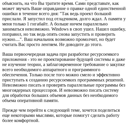
объяснить, на что Вы тратите время. Сами представьте, как
может звучать Ваше оправдание о правке одной единственной
ошибки в течение всего дня: "Так ведь проект большой
прислали. Я запустил под отладчиком, долго ждал. А памяти у
меня только 1 гигабайт. А больше ничем параллельно
заниматься невозможно. Windows в своп ушел. Нашел ошибку,
поправил, но так ведь опять снова запустить и проверить
нужно....". Ваш начальник возможно промолчит, но будет
считать Вас просто лентяем. Не доводите до этого.
Ваша первоочередная задача при разработке ресурсоемкого
приложения - это не проектирование будущей системы и даже
не изучение теории, а заблаговременное требование о закупке
всего необходимого аппаратного и программного
обеспечения. Только после того можно смело и эффективно
приступать к созданию ресурсоемких программных решений.
Невозможно писать и проверять параллельные программы без
многоядерных процессоров. И невозможно писать систему
для обработки больших объемов данных без необходимого
объема оперативной памяти.
Прежде чем перейти к следующей теме, хочется поделиться
еще некоторыми мыслями, которые помогут сделать работу
более комфортной.