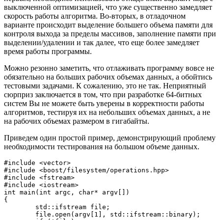
выключенной оптимизацией, что уже существенно замедляет
скорость работы алгоритма. Во-вторых, в отладочном
варианте происходит выделение большего объема памяти для
контроля выхода за пределы массивов, заполнение памяти при
выделении/удалении и так далее, что еще более замедляет
время работы программы.
Можно резонно заметить, что отлаживать программу вовсе не
обязательно на больших рабочих объемах данных, а обойтись
тестовыми задачами. К сожалению, это не так. Неприятный
сюрприз заключается в том, что при разработке 64-битных
систем Вы не можете быть уверены в корректности работы
алгоритмов, тестируя их на небольших объемах данных, а не
на рабочих объемах размером в гигабайты.
Приведем один простой пример, демонстрирующий проблему
необходимости тестирования на большом объеме данных.
#include <vector>

#include <boost/filesystem/operations.hpp>

#include <fstream>

#include <iostream>

int main(int argc, char* argv[])

{

        std::ifstream file;

        file.open(argv[1], std::ifstream::binary);
