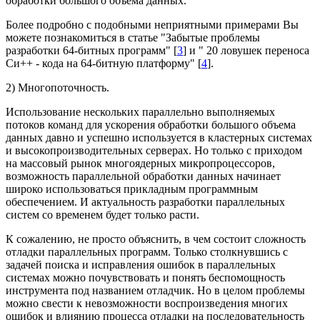
обработки большого объема данных.
Более подробно с подобными неприятными примерами Вы
можете познакомиться в статье "Забытые проблемы
разработки 64-битных программ" [
3
] и " 20 ловушек переноса
Си++ - кода на 64-битную платформу" [
4
].
2) Многопоточность.
Использование нескольких параллельно выполняемых
потоков команд для ускорения обработки большого объема
данных давно и успешно используется в кластерных системах
и высокопроизводительных серверах. Но только с приходом
на массовый рынок многоядерных микропроцессоров,
возможность параллельной обработки данных начинает
широко использоваться прикладным программным
обеспечением. И актуальность разработки параллельных
систем со временем будет только расти.
К сожалению, не просто объяснить, в чем состоит сложность
отладки параллельных программ. Только столкнувшись с
задачей поиска и исправления ошибок в параллельных
системах можно почувствовать и понять беспомощность
инструмента под названием отладчик. Но в целом проблемы
можно свести к невозможности воспроизведения многих
ошибок и влиянию процесса отладки на последовательность