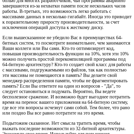
болью для многих разработчиков, чьи программы аварийно
завершаются из-за нехватки памяти после нескольких часов
работы. В-третьих, это возможность легко работать с
массивами данных в несколько гигабайт. Иногда это приводит
к поразительному приросту производительности, за счет
исключения операций доступа к жесткому диску.
Если вышесказанное не убедило Вас в преимуществах 64-
битных систем, то посмотрите внимательнее, чем занимаются
Ваши коллеги или Вы сами. Кто-то оптимизирует код,
повышая производительность функции на 10%, хотя эти 10%
можно получить простой перекомпиляцией программы под
64-битную архитектуру? Кто-то создает свой класс для работы
с массивами, подгружаемыми из файлов, так как полностью
эти массивы не помещаются в память? Вы делаете свой
менеджер распределения памяти, чтобы не фрагментировать
память? Если Вы ответите на один из вопросов - "Да", то
следует остановиться и подумать. Вероятно, Вы ведете
бесполезное сражение. И возможно будет выгоднее потратить
время на перенос вашего приложения на 64-битную систему,
где все эти вопросы исчезнут сами собой. Тем более, что рано
или поздно Вы все равно потратите на это время.
Подытожим сказанное. Нет смысла тратить время, чтобы
выжать последние возможности из 32-битной архитектуры.
Экономьте свое время. Используйте для повышения