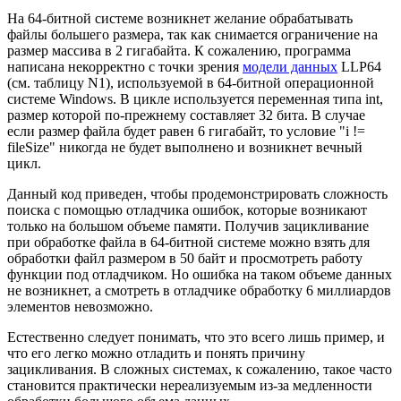
На 64-битной системе возникнет желание обрабатывать
файлы большего размера, так как снимается ограничение на
размер массива в 2 гигабайта. К сожалению, программа
написана некорректно с точки зрения
модели данных
LLP64
(см. таблицу N1), используемой в 64-битной операционной
системе Windows. В цикле используется переменная типа int,
размер которой по-прежнему составляет 32 бита. В случае
если размер файла будет равен 6 гигабайт, то условие "i !=
fileSize" никогда не будет выполнено и возникнет вечный
цикл.
Данный код приведен, чтобы продемонстрировать сложность
поиска с помощью отладчика ошибок, которые возникают
только на большом объеме памяти. Получив зацикливание
при обработке файла в 64-битной системе можно взять для
обработки файл размером в 50 байт и просмотреть работу
функции под отладчиком. Но ошибка на таком объеме данных
не возникнет, а смотреть в отладчике обработку 6 миллиардов
элементов невозможно.
Естественно следует понимать, что это всего лишь пример, и
что его легко можно отладить и понять причину
зацикливания. В сложных системах, к сожалению, такое часто
становится практически нереализуемым из-за медленности