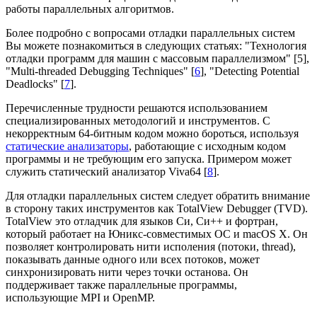
работы параллельных алгоритмов.
Более подробно с вопросами отладки параллельных систем
Вы можете познакомиться в следующих статьях: "Технология
отладки программ для машин с массовым параллелизмом" [5],
"Multi-threaded Debugging Techniques" [
6
], "Detecting Potential
Deadlocks" [
7
].
Перечисленные трудности решаются использованием
специализированных методологий и инструментов. С
некорректным 64-битным кодом можно бороться, используя
статические анализаторы
, работающие с исходным кодом
программы и не требующим его запуска. Примером может
служить статический анализатор Viva64 [
8
].
Для отладки параллельных систем следует обратить внимание
в сторону таких инструментов как TotalView Debugger (TVD).
TotalView это отладчик для языков Си, Си++ и фортран,
который работает на Юникс-совместимых ОС и macOS X. Он
позволяет контролировать нити исполения (потоки, thread),
показывать данные одного или всех потоков, может
синхронизировать нити через точки останова. Он
поддерживает также параллельные программы,
использующие MPI и OpenMP.