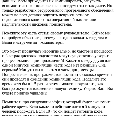
данных. Всем приходится их компилировать, запускать
вспомогательные тяжеловесные инструменты и так далее. Но
только разработчик ресурсоемкого программного обеспечения
может во всех деталях ощутить неприятности от
недостаточного количества оперативной памяти или
медлительности дисковой подсистемы.
Покажите эту часть статьи своему руководителю. Сейчас мы
попробуем объяснить, почему выгодно вложить средства в
Ваши инструменты - компьютеры.
Это может прозвучать неоригинально, но быстрый процессор
и быстрая дисковая подсистема могут существенно ускорить
процесс компиляции приложений! Кажется между двумя или
одной минутой компиляции части кода нет разницы? Она
огромна! Минуты выливаются в часы, дни, месяцы.
Попросите своих программистов посчитать, сколько времени
они проводят в ожидании компиляции кода. Поделите это
время хотя бы в 1.5 раза и затем сможете подсчитать, как
быстро окупится вложение в новую технику. Уверяю Вас - Вы
будете приятно удивлены.
Помните и про следующий эффект, который будет экономить
рабочее время. Если какое-то действие длится 5 минут, то
человек подождет. Если 10 - то он пойдет готовить кофе,
читать форумы или играть в пинг-понг, что займет гораздо