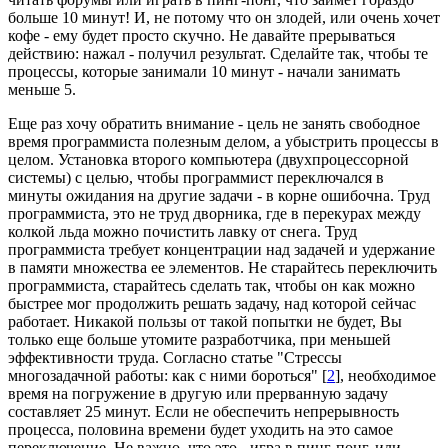
больше 10 минут! И, не потому что он злодей, или очень хочет
кофе - ему будет просто скучно. Не давайте прерываться
действию: нажал - получил результат. Сделайте так, чтобы те
процессы, которые занимали 10 минут - начали занимать
меньше 5.
Еще раз хочу обратить внимание - цель не занять свободное
время программиста полезным делом, а убыстрить процессы в
целом. Установка второго компьютера (двухпроцессорной
системы) с целью, чтобы программист переключался в
минуты ожидания на другие задачи - в корне ошибочна. Труд
программиста, это не труд дворника, где в перекурах между
колкой льда можно почистить лавку от снега. Труд
программиста требует концентрации над задачей и удержание
в памяти множества ее элементов. Не старайтесь переключить
программиста, старайтесь сделать так, чтобы он как можно
быстрее мог продолжить решать задачу, над которой сейчас
работает. Никакой пользы от такой попытки не будет, Вы
только еще больше утомите разработчика, при меньшей
эффективности труда. Согласно статье "Стрессы
многозадачной работы: как с ними бороться" [
2
], необходимое
время на погружение в другую или прерванную задачу
составляет 25 минут. Если не обеспечить непрерывность
процесса, половина времени будет уходить на это самое
переключение. Не важно, что это - игра в пинг-понг, или