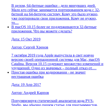
В целом, 64-битные ошибки - дело минувших дней.
Мало кто сейчас занимается портированием кода с 32-
битной на 64-битную систему. Кому это было нужно,
уже портировали свои приложения. Кому не нужно,
то…
В macOS 10.15 более не поддерживаются 32-битные
приложения. Что вы можете сделать?
Дата: 15 Окт 2019
Автор: Сергей Хренов
7 октября 2019 года Apple выпустила в свет новую
версию своей операционной системы для Mac, macOS
Catalina. Версия 10.15 содержит множество изменений и
улучшений. Одно из значимых – полный отказ от.…
Простая ошибка при кодировании - не значит
нестрашная ошибка
Дата: 19 Апр 2017
Автор: Андрей Карпов
Популяризируя статический анализатор кода PVS-
Studio, мы обычно пишем статьи для программистов.