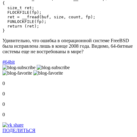
{

  size_t ret;

  FLOCKFILE(fp);

  ret = __fread(buf, size, count, fp);

  FUNLOCKFILE(fp);

  return (ret);

}
Удивительно, что ошибка в операционной системе FreeBSD
была исправлена лишь в конце 2008 года. Видимо, 64-битные
системы еще не востребованы в мире?
#64bit
0
0
0
0
ПОДЕЛИТЬСЯ