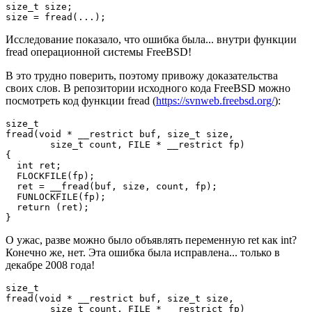
size_t size;

size = fread(...);
Исследование показало, что ошибка была... внутри функции
fread операционной системы FreeBSD!
В это трудно поверить, поэтому привожу доказательства
своих слов. В репозитории исходного кода FreeBSD можно
посмотреть код функции fread (
https://svnweb.freebsd.org/
):
size_t

fread(void * __restrict buf, size_t size,

        size_t count, FILE * __restrict fp)

{

  int ret;

  FLOCKFILE(fp);

  ret = __fread(buf, size, count, fp);

  FUNLOCKFILE(fp);

  return (ret);

}
О ужас, разве можно было объявлять переменную ret как int?
Конечно же, нет. Эта ошибка была исправлена... только в
декабре 2008 года!
size_t

fread(void * __restrict buf, size_t size,

        size_t count, FILE * __restrict fp)
