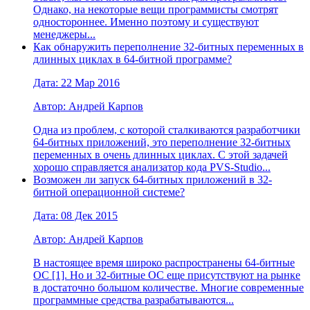
Однако, на некоторые вещи программисты смотрят
одностороннее. Именно поэтому и существуют
менеджеры...
Как обнаружить переполнение 32-битных переменных в
длинных циклах в 64-битной программе?
Дата: 22 Мар 2016
Автор: Андрей Карпов
Одна из проблем, с которой сталкиваются разработчики
64-битных приложений, это переполнение 32-битных
переменных в очень длинных циклах. С этой задачей
хорошо справляется анализатор кода PVS-Studio...
Возможен ли запуск 64-битных приложений в 32-
битной операционной системе?
Дата: 08 Дек 2015
Автор: Андрей Карпов
В настоящее время широко распространены 64-битные
ОС [1]. Но и 32-битные ОС еще присутствуют на рынке
в достаточно большом количестве. Многие современные
программные средства разрабатываются...