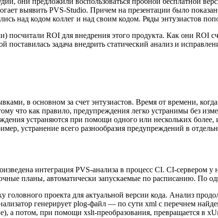
удии, они предложили воспользоваться пробной бесплатной верси
огает выявить PVS-Studio. Причем на презентации было показано
ись над кодом коллег и над своим кодом. Ряды энтузиастов попо
и) посчитали ROI для внедрения этого продукта. Как они ROI сч
ой поставилась задача внедрить статический анализ и исправлен
ами, в основном за счет энтузиастов. Время от времени, когда
тому что как правило, предупреждения легко устранимы без изме
еждения устраняются при помощи одного или нескольких более, 
ример, устранение всего разнообразия предупреждений в отдельн
зведена интеграция PVS-анализа в процесс CI. CI-сервером у на
чные планы, автоматически запускаемые по расписанию. По од
ку головного проекта для актуальной версии кода. Анализ продо
анализатор генерирует plog-файл — по сути xml с перечнем най
), а потом, при помощи xslt-преобразования, превращается в xU