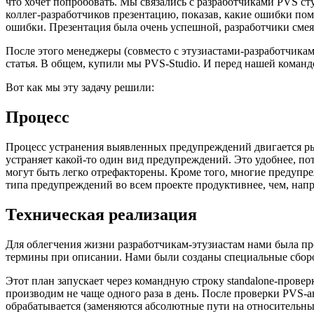
что хочет попробовать. Мы связались с разработчиками PVS ст
коллег-разработчиков презентацию, показав, какие ошибки пом
ошибки. Презентация была очень успешной, разработчики смеял
После этого менеджеры (совместо с этузиастами-разработчикам
статья. В общем, купили мы PVS-Studio. И перед нашей команд
Вот как мы эту задачу решили:
Процесс
Процесс устранения выявленных предупреждений двигается рывк
устраняет какой-то один вид предупреждений. Это удобнее, по
могут быть легко отрефакторены. Кроме того, многие предупр
типа предупреждений во всем проекте продуктивнее, чем, нап
Техническая реализация
Для облегчения жизни разработчикам-этузиастам нами была прои
термины при описании. Нами были созданы специальные сборо
Этот план запускает через командную строку standalone-провер
производим не чаще одного раза в день. После проверки PVS-
обрабатывается (заменяются абсолютные пути на относительные