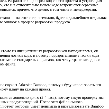
ей. Разработчик проверил код своего проекта и устроил для
, что и в относительно новом коде встречаются серьезные
лнились, причем, что ценно, в том числе и менеджерами.
итали — на этот счет, возможно, будет в дальнейшем отдельная
ие ошибок в процесс разработки продукта.
 кто-то из инициативных разработчиков находит время, он
нения логики кода, и потому подозрительные участки кода
или менее стандартных приемов, так что устранение одного
ом файле.
с служит Atlassian Bamboo, потому я буду использовать его
ному плану на каждый проект.
лжается довольно долго (2-4 часа), потому такую проверку мы
денных предупреждений. После этот файл немного
nit-отчет, который умеет понимать и визуализовывать Bamboo.