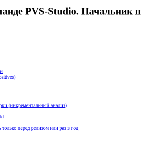
манде PVS-Studio. Начальник п
ки
itives)
орки (инкрементальный анализ)
ld
 только перед релизом или раз в год