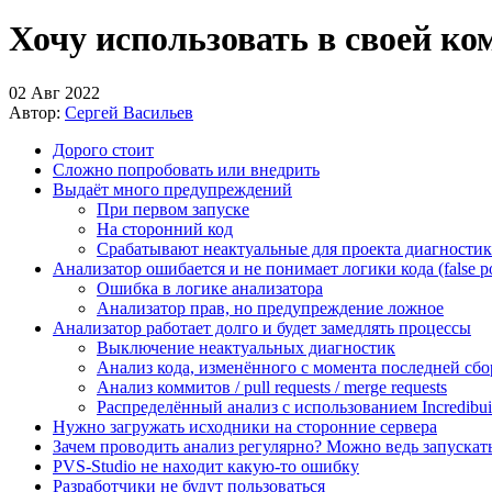
Хочу использовать в своей ко
02 Авг 2022
Автор:
Сергей Васильев
Дорого стоит
Сложно попробовать или внедрить
Выдаёт много предупреждений
При первом запуске
На сторонний код
Срабатывают неактуальные для проекта диагности
Анализатор ошибается и не понимает логики кода (false pos
Ошибка в логике анализатора
Анализатор прав, но предупреждение ложное
Анализатор работает долго и будет замедлять процессы
Выключение неактуальных диагностик
Анализ кода, изменённого с момента последней сб
Анализ коммитов / pull requests / merge requests
Распределённый анализ с использованием Incredibui
Нужно загружать исходники на сторонние сервера
Зачем проводить анализ регулярно? Можно ведь запускать
PVS-Studio не находит какую-то ошибку
Разработчики не будут пользоваться