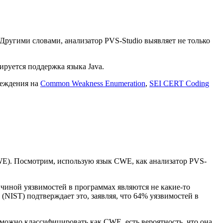
. Другими словами, анализатор PVS-Studio выявляет не только
ируется поддержка языка Java.
реждения на
Common Weakness Enumeration
,
SEI CERT Coding
E). Посмотрим, использую язык CWE, как анализатор PVS-
ричиной уязвимостей в программах являются не какие-то
NIST) подтверждает это, заявляя, что 64% уязвимостей в
можно классифицировать как CWE, есть вероятность, что она