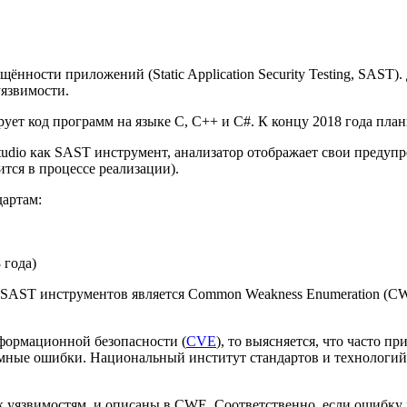
ённости приложений (Static Application Security Testing, SAST)
уязвимости.
ует код программ на языке С, C++ и C#. К концу 2018 года план
tudio как SAST инструмент, анализатор отображает свои предуп
ится в процессе реализации).
дартам:
 года)
SAST инструментов является Common Weakness Enumeration (CW
нформационной безопасности (
CVE
), то выясняется, что часто п
мные ошибки. Национальный институт стандартов и технологий (
 уязвимостям, и описаны в CWE. Соответственно, если ошибку 