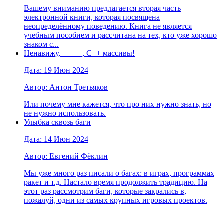
Вашему вниманию предлагается вторая часть
электронной книги, которая посвящена
неопределённому поведению. Книга не является
учебным пособием и рассчитана на тех, кто уже хорошо
знаком с...
Ненавижу, _____, C++ массивы!
Дата: 19 Июн 2024
Автор: Антон Третьяков
Или почему мне кажется, что про них нужно знать, но
не нужно использовать.
Улыбка сквозь баги
Дата: 14 Июн 2024
Автор: Евгений Фёклин
Мы уже много раз писали о багах: в играх, программах
ракет и т.д. Настало время продолжить традицию. На
этот раз рассмотрим баги, которые закрались в,
пожалуй, одни из самых крупных игровых проектов.