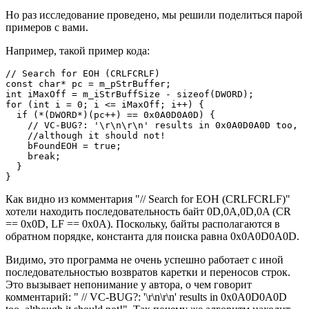
Но раз исследование проведено, мы решили поделиться парой
примеров с вами.
Например, такой пример кода:
// Search for EOH (CRLFCRLF)

const char* pc = m_pStrBuffer;

int iMaxOff = m_iStrBuffSize - sizeof(DWORD);

for (int i = 0; i <= iMaxOff; i++) {

  if (*(DWORD*)(pc++) == 0x0A0D0A0D) {

    // VC-BUG?: '\r\n\r\n' results in 0x0A0D0A0D too,

    //although it should not!

    bFoundEOH = true;

    break;

  }

}
Как видно из комментария "// Search for EOH (CRLFCRLF)"
хотели находить последовательность байт 0D,0A,0D,0A (CR
== 0x0D, LF == 0x0A). Поскольку, байты располагаются в
обратном порядке, константа для поиска равна 0x0A0D0A0D.
Видимо, это программа не очень успешно работает с иной
последовательностью возвратов каретки и переносов строк.
Это вызывает непонимание у автора, о чем говорит
комментарий: " // VC-BUG?: '\r\n\r\n' results in 0x0A0D0A0D