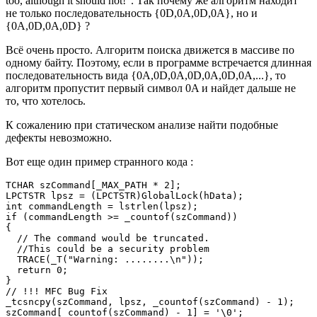
too, although it should not!". Так почему же алгоритм находит
не только последовательность {0D,0A,0D,0A}, но и
{0A,0D,0A,0D} ?
Всё очень просто. Алгоритм поиска движется в массиве по
одному байту. Поэтому, если в программе встречается длинная
последовательность вида {0A,0D,0A,0D,0A,0D,0A,...}, то
алгоритм пропустит первый символ 0A и найдет дальше не
то, что хотелось.
К сожалению при статическом анализе найти подобные
дефекты невозможно.
Вот еще один пример странного кода :
TCHAR szCommand[_MAX_PATH * 2];

LPCTSTR lpsz = (LPCTSTR)GlobalLock(hData);

int commandLength = lstrlen(lpsz);

if (commandLength >= _countof(szCommand))

{

  // The command would be truncated.

  //This could be a security problem

  TRACE(_T("Warning: ........\n"));

  return 0;

}

// !!! MFC Bug Fix

_tcsncpy(szCommand, lpsz, _countof(szCommand) - 1);

szCommand[_countof(szCommand) - 1] = '\0';
