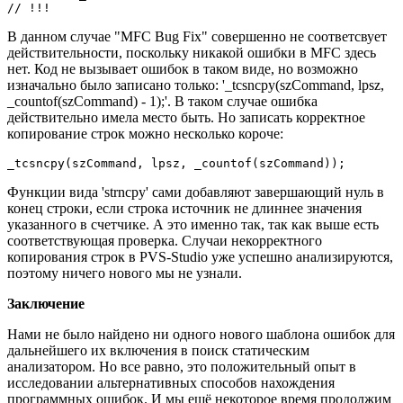
// !!!
В данном случае "MFC Bug Fix" совершенно не соответсвует
действительности, поскольку никакой ошибки в MFC здесь
нет. Код не вызывает ошибок в таком виде, но возможно
изначально было записано только: '_tcsncpy(szCommand, lpsz,
_countof(szCommand) - 1);'. В таком случае ошибка
действительно имела место быть. Но записать корректное
копирование строк можно несколько короче:
_tcsncpy(szCommand, lpsz, _countof(szCommand));
Функции вида 'strncpy' сами добавляют завершающий нуль в
конец строки, если строка источник не длиннее значения
указанного в счетчике. А это именно так, так как выше есть
соответствующая проверка. Случаи некорректного
копирования строк в PVS-Studio уже успешно анализируются,
поэтому ничего нового мы не узнали.
Заключение
Нами не было найдено ни одного нового шаблона ошибок для
дальнейшего их включения в поиск статическим
анализатором. Но все равно, это положительный опыт в
исследовании альтернативных способов нахождения
программных ошибок. И мы ещё некоторое время продолжим