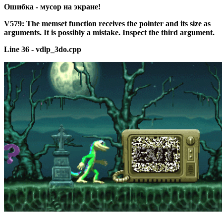
Ошибка -
мусор
на
экране!
V579:
The
memset
function
receives
the
pointer
and
its
size
as
arguments.
It
is
possibly
a
mistake.
Inspect
the
third
argument.
Line
36
-
vdlp_3do.cpp