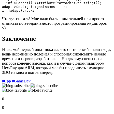
  inf->Parent()->Attribute("attach").toString());

adapt->SetSign(signs[names[i]]);

if(!adapt)break;
Что тут сказать? Мне надо быть внимательней или просто
отдыхать по вечерам вместо программирования эмуляторов
:-).
Заключение
Итак, мой первый опыт показал, что статический анализ кода,
вещь несомненно полезная и способная сэкономить немало
времени и нервов разработчиков. Но для эму-сцены цена
вопроса конечно высока, как и в случае с декомпилятором
Hex-Ray для ARM, который мог бы продвинуть эмуляцию
3DO на много шагов вперед.
#Cpp
#GameDev
0
0