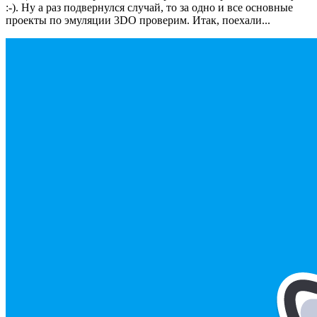
:-). Ну а раз подвернулся случай, то за одно и все основные
проекты по эмуляции 3DO проверим. Итак, поехали...