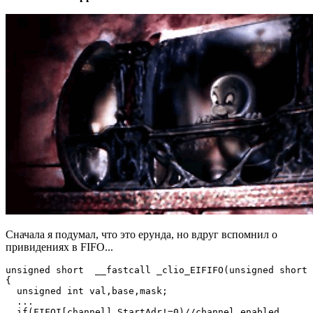
Сначала я подумал, что это ерунда, но вдруг вспомнил о
привидениях в FIFO...
unsigned short  __fastcall _clio_EIFIFO(unsigned short 
{

  unsigned int val,base,mask;

  ...

  if(FIFOI[channel].StartAdr!=0)//channel enabled
