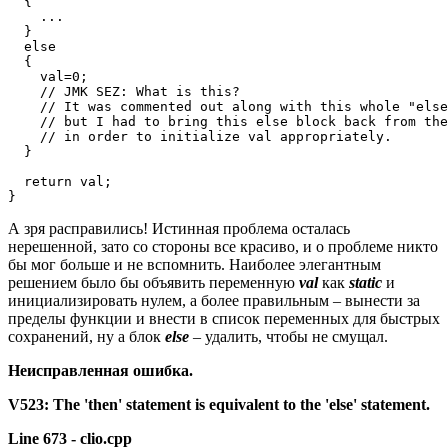
  {

    ...

  }

  else

  {

    val=0;

    // JMK SEZ: What is this? 

    // It was commented out along with this whole "else
    // but I had to bring this else block back from the
    // in order to initialize val appropriately.

  }

  return val;

}
А зря расправились! Истинная проблема осталась
нерешенной, зато со стороны все красиво, и о проблеме никто
бы мог больше и не вспомнить. Наиболее элегантным
решением было бы объявить переменную
val
как
static
и
инициализировать нулем, а более правильным – вынести за
пределы функции и внести в список переменных для быстрых
сохранений, ну а блок
else
– удалить, чтобы не смущал.
Неисправленная ошибка.
V523:
The
'then'
statement
is
equivalent
to
the
'else'
statement.
Line
673
-
clio.cpp