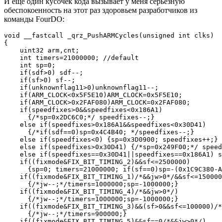
И еще один кусочек кода вызывает у меня серьезную
обеспокоенность на этот раз здоровьем разработчиков из
команды FourDO:
void __fastcall _qrz_PushARMCycles(unsigned int clks)

{

    uint32 arm,cnt;

    int timers=21000000; //default

    int sp=0;

    if(sdf>0) sdf--;

    if(sf>0) sf--;

    if(unknownflag11>0)unknownflag11--;

    if(ARM_CLOCK<0x5F5E10)ARM_CLOCK=0x5F5E10;

    if(ARM_CLOCK>0x2FAF080)ARM_CLOCK=0x2FAF080;

    if(speedfixes>0&&speedfixes<0x186A1) 

      {/*sp=0x2DC6C0;*/ speedfixes--;}

    else if(speedfixes>0x186A1&&speedfixes<0x30D41)

      {/*if(sdf==0)sp=0x4C4B40; */speedfixes--;}

    else if(speedfixes<0) {sp=0x3D0900; speedfixes++;}

    else if(speedfixes>0x30D41) {/*sp=0x249F00;*/ speed
    else if(speedfixes==0x30D41||speedfixes==0x186A1) s
    if((fixmode&FIX_BIT_TIMING_2)&&sf<=2500000) 

      {sp=0; timers=21000000; if(sf==0)sp=-(0x1C9C380-A
    if((fixmode&FIX_BIT_TIMING_1)/*&&jw>0*/&&sf<=150000
      {/*jw--;*/timers=1000000;sp=-1000000;}

    if((fixmode&FIX_BIT_TIMING_4)/*&&jw>0*/)

      {/*jw--;*/timers=1000000;sp=-1000000;}

    if((fixmode&FIX_BIT_TIMING_3)&&(sf>0&&sf<=100000)/*
      {/*jw--;*/timers=900000;}

    if((fixmode&FIX_BIT_TIMING_5)&&sf==0/*&&jw>0*/)
