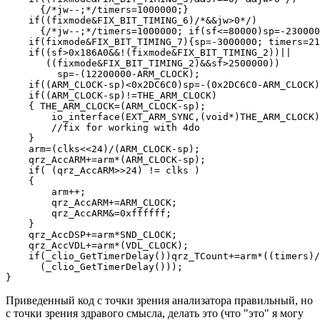
      {/*jw--;*/timers=1000000;}

    if((fixmode&FIX_BIT_TIMING_6)/*&&jw>0*/)

      {/*jw--;*/timers=1000000; if(sf<=80000)sp=-230000
    if(fixmode&FIX_BIT_TIMING_7){sp=-3000000; timers=21
    if((sf>0x186A0&&!(fixmode&FIX_BIT_TIMING_2))||

       ((fixmode&FIX_BIT_TIMING_2)&&sf>2500000))

         sp=-(12200000-ARM_CLOCK);

    if((ARM_CLOCK-sp)<0x2DC6C0)sp=-(0x2DC6C0-ARM_CLOCK)
    if((ARM_CLOCK-sp)!=THE_ARM_CLOCK)

    { THE_ARM_CLOCK=(ARM_CLOCK-sp);

        io_interface(EXT_ARM_SYNC,(void*)THE_ARM_CLOCK)
        //fix for working with 4do

    }

    arm=(clks<<24)/(ARM_CLOCK-sp);

    qrz_AccARM+=arm*(ARM_CLOCK-sp);

    if( (qrz_AccARM>>24) != clks )

    {

        arm++;

        qrz_AccARM+=ARM_CLOCK;

        qrz_AccARM&=0xffffff;

    }

    qrz_AccDSP+=arm*SND_CLOCK;

    qrz_AccVDL+=arm*(VDL_CLOCK);

    if(_clio_GetTimerDelay())qrz_TCount+=arm*((timers)/

      (_clio_GetTimerDelay()));

}
Приведенный код с точки зрения анализатора правильный, но
с точки зрения здравого смысла, делать это (что "это" я могу