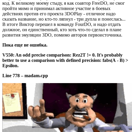
код. К великому моему стыду, я как соавтор FreeDO, не смог
пройти мимо и принимал активное участие в боевых
действиях против его проекта 3DOPlay - отличное надо
сказать название, но кто-то ляпнул - три дупла и понеслась...
В итоге Виктор перешел в команду FourDO, и надо отдать
должное, он единственный, кто хоть что-то сделал в плане
развития эмуляции 3DO, помимо авторов первоисточника.
Пока еще не ошибка.
V550: An odd precise comparison: Rez2T != 0. It's probably
better to use a comparison with defined precision:
fabs(A
-
B)
>
Epsilon.
Line 778 – madam.cpp