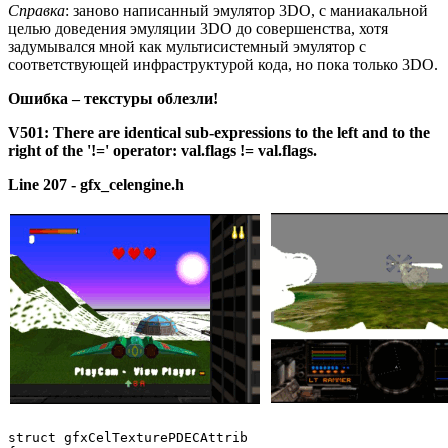
Справка
: заново написанный эмулятор 3DO, с маниакальной
целью доведения эмуляции 3DO до совершенства, хотя
задумывался мной как мультисистемный эмулятор с
соответствующей инфраструктурой кода, но пока только 3DO.
Ошибка
–
текстуры
облезли!
V501:
There
are
identical
sub-expressions
to
the
left
and
to
the
right
of
the
'!='
operator:
val.flags !=
val.flags.
Line
207
-
gfx_celengine.h
struct gfxCelTexturePDECAttrib
