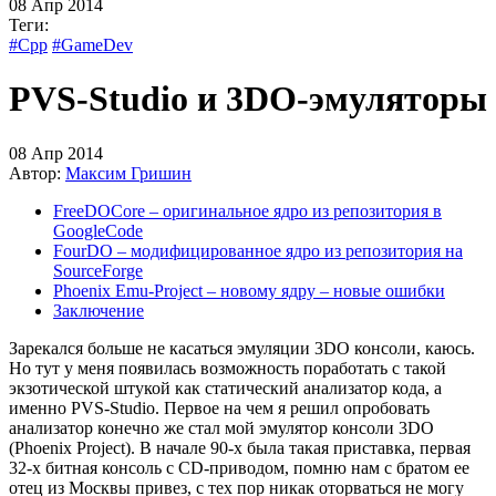
08 Апр 2014
Теги:
#Cpp
#GameDev
PVS-Studio и 3DO-эмуляторы
08 Апр 2014
Автор:
Максим Гришин
FreeDOCore – оригинальное ядро из репозитория в
GoogleCode
FourDO – модифицированное ядро из репозитория на
SourceForge
Phoenix Emu-Project – новому ядру – новые ошибки
Заключение
Зарекался больше не касаться эмуляции 3DO консоли, каюсь.
Но тут у меня появилась возможность поработать с такой
экзотической штукой как статический анализатор кода, а
именно PVS-Studio. Первое на чем я решил опробовать
анализатор конечно же стал мой эмулятор консоли 3DO
(Phoenix Project). В начале 90-х была такая приставка, первая
32-х битная консоль с CD-приводом, помню нам с братом ее
отец из Москвы привез, с тех пор никак оторваться не могу