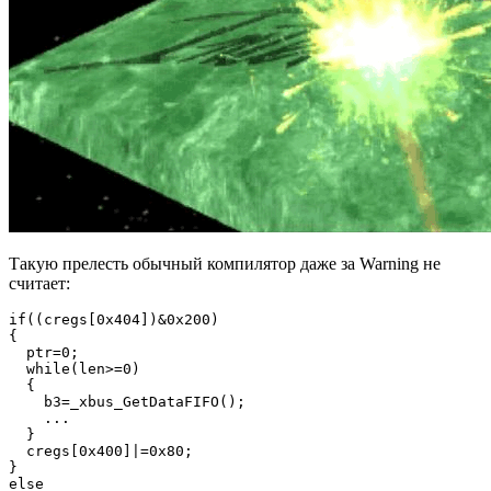
Такую прелесть обычный компилятор даже за Warning не
считает:
if((cregs[0x404])&0x200)

{

  ptr=0;

  while(len>=0)

  {

    b3=_xbus_GetDataFIFO();                

    ...

  }

  cregs[0x400]|=0x80;

}

else
