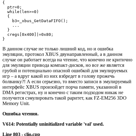
{

  ptr=0;

  while(len>=0)

  {

    b3=_xbus_GetDataFIFO();                

    ...

  }

  cregs[0x400]|=0x80;

}
В данном случае не только лишний код, но и ошибка
эмуляции, протокол XBUS двунаправленный, а в данном
случае он работает всегда на чтение, что конечно не критично
для эмуляции привода компакт-дисков, но все же является
грубой и потенциально опасной ошибкой для эмулируемых
игр – а вдруг какой из них взбредет в голову прожечь
болванку?! А если серьезно, то вместо записи в эмулируемый
интерфейс XBUS произойдет порча памяти, указанной в
DMA регистрах, ну и конечно с таким подходом никак не
получится сэмулировать такой раритет, как FZ-EM256 3DO
Memory Unit.
Ошибка
чтения.
V614:
Potentially
uninitialized
variable
'val'
used.
Line
803
-
clio.cpp