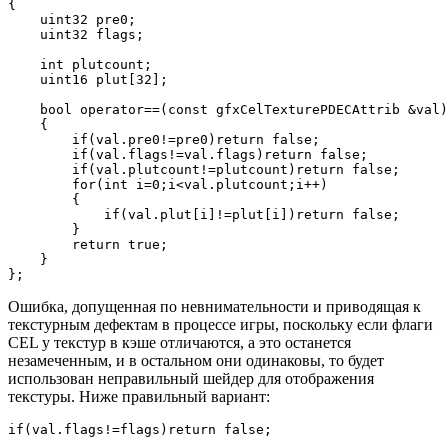
{

    uint32 pre0;

    uint32 flags;

    int plutcount;

    uint16 plut[32];

    bool operator==(const gfxCelTexturePDECAttrib &val)
    {

        if(val.pre0!=pre0)return false;

        if(val.flags!=val.flags)return false;

        if(val.plutcount!=plutcount)return false;

        for(int i=0;i<val.plutcount;i++)

        {

            if(val.plut[i]!=plut[i])return false;

        }

        return true;

    }

};
Ошибка, допущенная по невнимательности и приводящая к
текстурным дефектам в процессе игры, поскольку если флаги
CEL у текстур в кэше отличаются, а это останется
незамеченным, и в остальном они одинаковы, то будет
использован неправильный шейдер для отображения
текстуры. Ниже правильный вариант:
if(val.flags!=flags)return false;