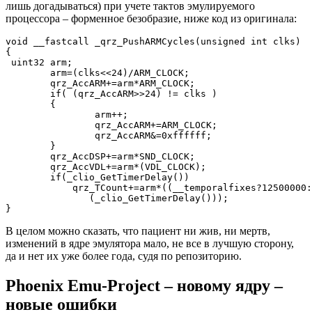
лишь догадываться) при учете тактов эмулируемого
процессора – форменное безобразие, ниже код из оригинала:
void __fastcall _qrz_PushARMCycles(unsigned int clks)

{

 uint32 arm;

        arm=(clks<<24)/ARM_CLOCK;

        qrz_AccARM+=arm*ARM_CLOCK;

        if( (qrz_AccARM>>24) != clks )

        {

                arm++;

                qrz_AccARM+=ARM_CLOCK;

                qrz_AccARM&=0xffffff;

        }

        qrz_AccDSP+=arm*SND_CLOCK;

        qrz_AccVDL+=arm*(VDL_CLOCK);

        if(_clio_GetTimerDelay())

            qrz_TCount+=arm*((__temporalfixes?12500000:
               (_clio_GetTimerDelay()));

}
В целом можно сказать, что пациент ни жив, ни мертв,
изменений в ядре эмулятора мало, не все в лучшую сторону,
да и нет их уже более года, судя по репозиторию.
Phoenix Emu-Project – новому ядру –
новые ошибки