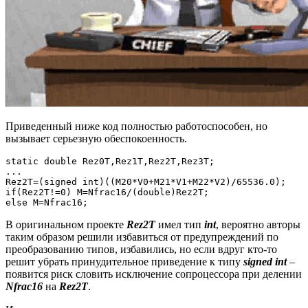
Приведенный ниже код полностью работоспособен, но
вызывает серьезную обеспокоенность.
static double Rez0T,Rez1T,Rez2T,Rez3T;

...

Rez2T=(signed int)((M20*V0+M21*V1+M22*V2)/65536.0);

if(Rez2T!=0) M=Nfrac16/(double)Rez2T;

else M=Nfrac16;
В оригинальном проекте
Rez2T
имел тип
int
, вероятно авторы
таким образом решили избавиться от предупреждений по
преобразованию типов, избавились, но если вдруг кто-то
решит убрать принудительное приведение к типу
signed int
–
появится риск словить исключение сопроцессора при делении
Nfrac16
на
Rez2T
.