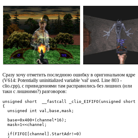
Сразу хочу отметить последнюю ошибку в оригинальном ядре
(V614: Potentially uninitialized variable 'val' used. Line 803 -
clio.cpp), с привидениями там расправились без лишних (или
таки с лишними?) разговоров:
unsigned short  __fastcall _clio_EIFIFO(unsigned short 
{

  unsigned int val,base,mask;

  base=0x400+(channel*16);

  mask=1<<channel;

  if(FIFOI[channel].StartAdr!=0)
