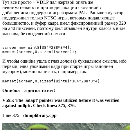
Тут все просто – VDLP пал жертвой опять же
невнимательности при модификации связанной с
добавлением поддержки игр формата PAL. Раньше эмулятор
поддерживал только NTSC игры, которых подавляющее
большинство, и буфер кадра имел фиксированный размер 320
на 240 пикселей, поэтому был объявлен внутри класса в виде
массива, без выделений памяти.
screen=new uint8[384*288*3*4];

memset(screen,0,sizeof(screen));
И чтобы ошибка ушла с глаз долой (в буквальном смысле, ибо
первый, едва уловимый кадр при старте игры заполнен
мусором), можно написать, например, так:
memset(screen,0,sizeof(uint8)*384*288*3*4);
Ошибка
–
а
диска-то
нет!
V595: The 'adapt' pointer was utilized before it was verified
against nullptr. Check lines: 375, 376.
Line 375 - dumplibrary.cpp