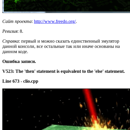
Сайт проекта
:
http://www.freedo.org/
.
Ревизия
: 8.
Справка
: первый и можно сказать единственный эмулятор
данной консоли, все остальные так или иначе основаны на
данном коде.
Ошибка
записи.
V523:
The
'then'
statement
is
equivalent
to
the
'else'
statement.
Line
673
-
clio.cpp