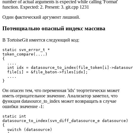
number of actual arguments is expected while calling 'Format'
function. Expected: 2. Present: 3. git.cpp 1231
Один фактический аргумент лишний.
Потенциально опасный индекс массива
В TortoiseGit имеется следующий код:
static svn_error_t *

token_compare(....)

{

  ....

  int idx = datasource_to_index(file_token[i]->datasour
  file[i] = &file_baton->files[idx];

  ....

}
Он опасен тем, что переменная 'idx' теортетически может
иметь отрицательное значение. Анализатор заметил, что
функция datasource_to_index может возвращать в случае
ошибки значение -1:
static int

datasource_to_index(svn_diff_datasource_e datasource)

{

  switch (datasource)
