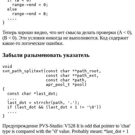
  if (B < 0)

    range->end = 0;

  else

    range->end = B;

  ....

}
Теперь хорошо видно, что нет смысла делать проверки (A < 0),
(B < 0). Эти условия никогда не выполняются. Код содержит
какие-то логические ошибки.
Забыли разыменовать указатель
void

svn_path_splitext(const char **path_root,

                  const char **path_ext,

                  const char *path,

                  apr_pool_t *pool)

{

  const char *last_dot;

  ....

  last_dot = strrchr(path, '.');

  if (last_dot && (last_dot + 1 != '\0'))

  ....

}
Предупреждение PVS-Studio: V528 It is odd that pointer to 'char'
type is compared with the '\0' value. Probably meant: *last_dot + 1