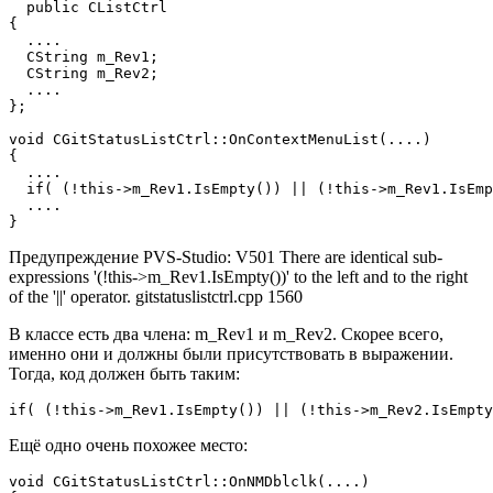
  public CListCtrl

{

  ....

  CString m_Rev1;

  CString m_Rev2;

  ....

};

void CGitStatusListCtrl::OnContextMenuList(....)

{

  ....

  if( (!this->m_Rev1.IsEmpty()) || (!this->m_Rev1.IsEmp
  ....

}
Предупреждение PVS-Studio: V501 There are identical sub-
expressions '(!this->m_Rev1.IsEmpty())' to the left and to the right
of the '||' operator. gitstatuslistctrl.cpp 1560
В классе есть два члена: m_Rev1 и m_Rev2. Скорее всего,
именно они и должны были присутствовать в выражении.
Тогда, код должен быть таким:
if( (!this->m_Rev1.IsEmpty()) || (!this->m_Rev2.IsEmpty
Ещё одно очень похожее место:
void CGitStatusListCtrl::OnNMDblclk(....)
