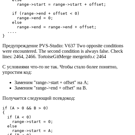
      range->start = range->start + offset;

    if (range->end + offset < 0)

      range->end = 0;

    else

      range->end = range->end + offset;

  ....

}
Предупреждение PVS-Studio: V637 Two opposite conditions
were encountered. The second condition is always false. Check
lines: 2464, 2466. TortoiseGitMerge mergeinfo.c 2464
С условиями что-то не так. Чтобы стало более понятно,
упростим код:
Заменим "range->start + offset" на A;
Заменим "range->end + offset" на B.
Получается следующий псевдокод:
if (A > 0 && B > 0)

{

  if (A < 0)

    range->start = 0;

  else

    range->start = A;
