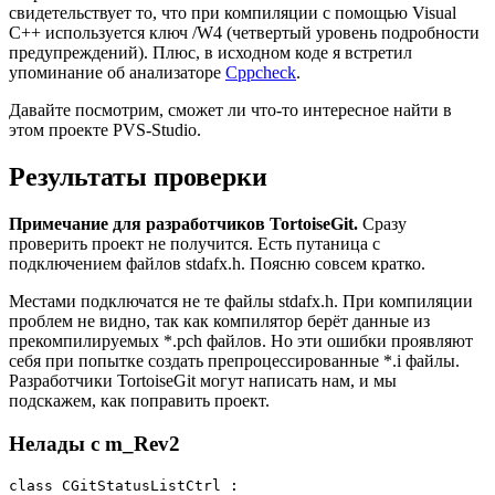
свидетельствует то, что при компиляции с помощью Visual
C++ используется ключ /W4 (четвертый уровень подробности
предупреждений). Плюс, в исходном коде я встретил
упоминание об анализаторе
Cppcheck
.
Давайте посмотрим, сможет ли что-то интересное найти в
этом проекте PVS-Studio.
Результаты проверки
Примечание для разработчиков TortoiseGit.
Сразу
проверить проект не получится. Есть путаница с
подключением файлов stdafx.h. Поясню совсем кратко.
Местами подключатся не те файлы stdafx.h. При компиляции
проблем не видно, так как компилятор берёт данные из
прекомпилируемых *.pch файлов. Но эти ошибки проявляют
себя при попытке создать препроцессированные *.i файлы.
Разработчики TortoiseGit могут написать нам, и мы
подскажем, как поправить проект.
Нелады с m_Rev2
class CGitStatusListCtrl :
