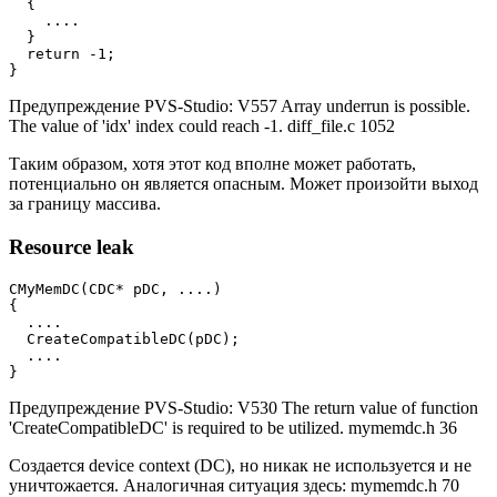
  {

    ....

  }

  return -1;

}
Предупреждение PVS-Studio: V557 Array underrun is possible.
The value of 'idx' index could reach -1. diff_file.c 1052
Таким образом, хотя этот код вполне может работать,
потенциально он является опасным. Может произойти выход
за границу массива.
Resource leak
CMyMemDC(CDC* pDC, ....)

{

  ....

  CreateCompatibleDC(pDC);

  ....

}
Предупреждение PVS-Studio: V530 The return value of function
'CreateCompatibleDC' is required to be utilized. mymemdc.h 36
Создается device context (DC), но никак не используется и не
уничтожается. Аналогичная ситуация здесь: mymemdc.h 70