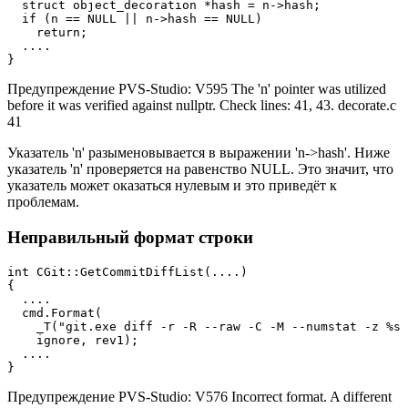
  struct object_decoration *hash = n->hash;

  if (n == NULL || n->hash == NULL)

    return;

  ....

}
Предупреждение PVS-Studio: V595 The 'n' pointer was utilized
before it was verified against nullptr. Check lines: 41, 43. decorate.c
41
Указатель 'n' разыменовывается в выражении 'n->hash'. Ниже
указатель 'n' проверяется на равенство NULL. Это значит, что
указатель может оказаться нулевым и это приведёт к
проблемам.
Неправильный формат строки
int CGit::GetCommitDiffList(....)

{

  ....

  cmd.Format(

    _T("git.exe diff -r -R --raw -C -M --numstat -z %s 
    ignore, rev1);

  ....

}
Предупреждение PVS-Studio: V576 Incorrect format. A different