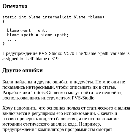
Опечатка
static int blame_internal(git_blame *blame)

{

  ....

  blame->ent = ent;

  blame->path = blame->path;

  ....

}
Предупреждение PVS-Studio: V570 The 'blame->path' variable is
assigned to itself. blame.c 319
Другие ошибки
Были найдены и другие ошибки и недочёты. Но мне они не
показались интересными, чтобы описывать их в статье.
Разработчики TortoiseGit легко смогут найти все недочёты,
воспользовавшись инструментом PVS-Studio.
Хочу напомнить, что основная польза от статического анализа
заключается в регулярном его использовании. Скачать и
разово проверить код, это баловство, а не использование
методики статического анализа кода. Например,
предупреждения компилятора программисты смотрят