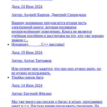
Дата: 24 Июн 2024
Автор: Андрей Карпов, Дмитрий Свиридкин
Вашему вниманию предлагается вторая часть
электронной книги, которая посвящена
неопределённому поведению. Книга не является
учебным пособием и рассчитана на тех, кто уже хорошо
знаком с...
Ненавижу, _____, C++ массивы!
Дата: 19 Июн 2024
Автор: Антон Третьяков
Или почему мне кажется, что про них нужно знать, но
не нужно использовать.
Улыбка сквозь баги
Дата: 14 Июн 2024
Автор: Евгений Фёклин
Мы уже много раз писали о багах: в играх, программах
ракет и т.д. Настало время продолжить традицию. На