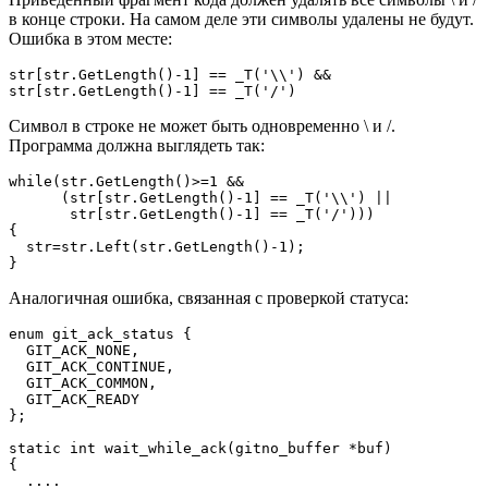
в конце строки. На самом деле эти символы удалены не будут.
Ошибка в этом месте:
str[str.GetLength()-1] == _T('\\') &&

str[str.GetLength()-1] == _T('/')
Символ в строке не может быть одновременно \ и /.
Программа должна выглядеть так:
while(str.GetLength()>=1 &&

      (str[str.GetLength()-1] == _T('\\') ||

       str[str.GetLength()-1] == _T('/')))

{

  str=str.Left(str.GetLength()-1);

}
Аналогичная ошибка, связанная с проверкой статуса:
enum git_ack_status {

  GIT_ACK_NONE,

  GIT_ACK_CONTINUE,

  GIT_ACK_COMMON,

  GIT_ACK_READY

};

static int wait_while_ack(gitno_buffer *buf)

{

  ....
