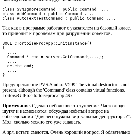
class SVNIgnoreCommand : public Command ....

class AddCommand : public Command ....

class AutoTextTestCommand : public Command ....
Так как в программе работают с указателем на базовый класс,
то приводит к проблемам при разрушении объектов.
BOOL CTortoiseProcApp::InitInstance()

{

  ....

  Command * cmd = server.GetCommand(....);

  ....

  delete cmd;

  ....

}
Предупреждение PVS-Studio: V599 The virtual destructor is not
present, although the 'Command' class contains virtual functions.
TortoiseGitProc tortoiseproc.cpp 497
Примечание.
Сделаю небольшое отступление. Часто люди
шутят и насмехаются, обсуждая избитый вопрос на
собеседовании "Для чего нужны виртуальные деструкторы?".
Мол, сколько можно его уже задавать.
А зря, кстати смеются. Очень хороший вопрос. Я обязательно