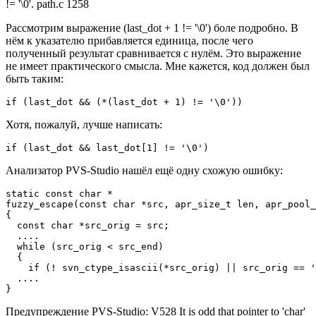
!= '\0'. path.c 1258
Рассмотрим выражение (last_dot + 1 != '\0') боле подробно. В
нём к указателю прибавляется единица, после чего
полученный результат сравнивается с нулём. Это выражение
не имеет практического смысла. Мне кажется, код должен был
быть таким:
if (last_dot && (*(last_dot + 1) != '\0'))
Хотя, пожалуй, лучше написать:
if (last_dot && last_dot[1] != '\0')
Анализатор PVS-Studio нашёл ещё одну схожую ошибку:
static const char *

fuzzy_escape(const char *src, apr_size_t len, apr_pool_
{

  const char *src_orig = src;

  ....

  while (src_orig < src_end)

  {

    if (! svn_ctype_isascii(*src_orig) || src_orig == '
  ....

}
Предупреждение PVS-Studio: V528 It is odd that pointer to 'char'