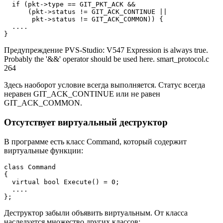
  if (pkt->type == GIT_PKT_ACK &&

      (pkt->status != GIT_ACK_CONTINUE ||

       pkt->status != GIT_ACK_COMMON)) {

  ....

}
Предупреждение PVS-Studio: V547 Expression is always true.
Probably the '&&' operator should be used here. smart_protocol.c
264
Здесь наоборот условие всегда выполняется. Статус всегда
неравен GIT_ACK_CONTINUE или не равен
GIT_ACK_COMMON.
Отсутствует виртуальный деструктор
В программе есть класс Command, который содержит
виртуальные функции:
class Command

{

  virtual bool Execute() = 0;

  ....

};
Деструктор забыли объявить виртуальным. От класса
наследуется множество других классов: