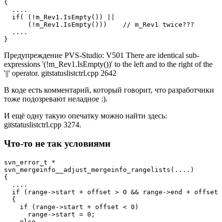
{

  ....

  if( (!m_Rev1.IsEmpty()) ||

      (!m_Rev1.IsEmpty()))    // m_Rev1 twice???

  ....

}
Предупреждение PVS-Studio: V501 There are identical sub-
expressions '(!m_Rev1.IsEmpty())' to the left and to the right of the
'||' operator. gitstatuslistctrl.cpp 2642
В коде есть комментарий, который говорит, что разработчики
тоже подозревают неладное :).
И ещё одну такую опечатку можно найти здесь:
gitstatuslistctrl.cpp 3274.
Что-то не так условиями
svn_error_t *

svn_mergeinfo__adjust_mergeinfo_rangelists(....)

{

  ....

  if (range->start + offset > 0 && range->end + offset 
  {

    if (range->start + offset < 0)

      range->start = 0;

    else
