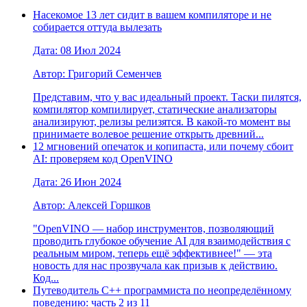
Насекомое 13 лет сидит в вашем компиляторе и не
собирается оттуда вылезать
Дата: 08 Июл 2024
Автор: Григорий Семенчев
Представим, что у вас идеальный проект. Таски пилятся,
компилятор компилирует, статические анализаторы
анализируют, релизы релизятся. В какой-то момент вы
принимаете волевое решение открыть древний...
12 мгновений опечаток и копипаста, или почему сбоит
AI: проверяем код OpenVINO
Дата: 26 Июн 2024
Автор: Алексей Горшков
"OpenVINO — набор инструментов, позволяющий
проводить глубокое обучение AI для взаимодействия с
реальным миром, теперь ещё эффективнее!" — эта
новость для нас прозвучала как призыв к действию.
Код...
Путеводитель C++ программиста по неопределённому
поведению: часть 2 из 11