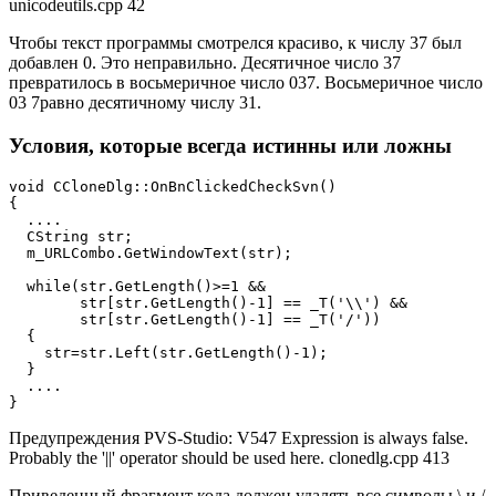
unicodeutils.cpp 42
Чтобы текст программы смотрелся красиво, к числу 37 был
добавлен 0. Это неправильно. Десятичное число 37
превратилось в восьмеричное число 037. Восьмеричное число
03 7равно десятичному числу 31.
Условия, которые всегда истинны или ложны
void CCloneDlg::OnBnClickedCheckSvn()

{

  ....

  CString str;

  m_URLCombo.GetWindowText(str);

  while(str.GetLength()>=1 &&

        str[str.GetLength()-1] == _T('\\') &&

        str[str.GetLength()-1] == _T('/'))

  {

    str=str.Left(str.GetLength()-1);

  }

  ....

}
Предупреждения PVS-Studio: V547 Expression is always false.
Probably the '||' operator should be used here. clonedlg.cpp 413
Приведенный фрагмент кода должен удалять все символы \ и /