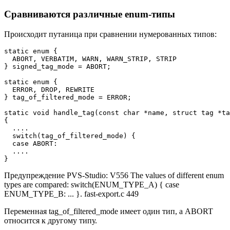
Сравниваются различные enum-типы
Происходит путаница при сравнении нумерованных типов:
static enum {

  ABORT, VERBATIM, WARN, WARN_STRIP, STRIP 

} signed_tag_mode = ABORT;

static enum {

  ERROR, DROP, REWRITE

} tag_of_filtered_mode = ERROR;

static void handle_tag(const char *name, struct tag *ta
{

  ....

  switch(tag_of_filtered_mode) {

  case ABORT:

  ....

}
Предупреждение PVS-Studio: V556 The values of different enum
types are compared: switch(ENUM_TYPE_A) { case
ENUM_TYPE_B: ... }. fast-export.c 449
Переменная tag_of_filtered_mode имеет один тип, а ABORT
относится к другому типу.