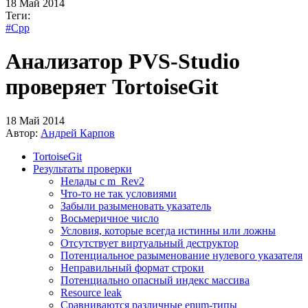
18 Май 2014
Теги:
#Cpp
Анализатор PVS-Studio
проверяет TortoiseGit
18 Май 2014
Автор:
Андрей Карпов
TortoiseGit
Результаты проверки
Нелады с m_Rev2
Что-то не так условиями
Забыли разыменовать указатель
Восьмеричное число
Условия, которые всегда истинны или ложны
Отсутствует виртуальный деструктор
Потенциальное разыменование нулевого указателя
Неправильный формат строки
Потенциально опасный индекс массива
Resource leak
Сравниваются различные enum-типы