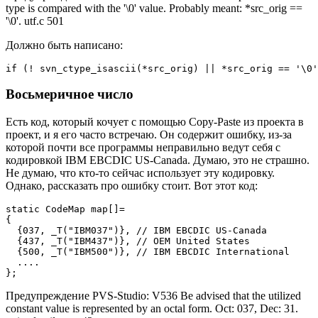
type is compared with the '\0' value. Probably meant: *src_orig ==
'\0'. utf.c 501
Должно быть написано:
if (! svn_ctype_isascii(*src_orig) || *src_orig == '\0'
Восьмеричное число
Есть код, который кочует с помощью Copy-Paste из проекта в
проект, и я его часто встречаю. Он содержит ошибку, из-за
которой почти все программы неправильно ведут себя с
кодировкой IBM EBCDIC US-Canada. Думаю, это не страшно.
Не думаю, что кто-то сейчас использует эту кодировку.
Однако, рассказать про ошибку стоит. Вот этот код:
static CodeMap map[]=

{

  {037, _T("IBM037")}, // IBM EBCDIC US-Canada

  {437, _T("IBM437")}, // OEM United States

  {500, _T("IBM500")}, // IBM EBCDIC International

  ....

};
Предупреждение PVS-Studio: V536 Be advised that the utilized
constant value is represented by an octal form. Oct: 037, Dec: 31.