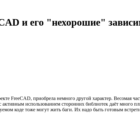
CAD и его "нехорошие" завис
роекте FreeCAD, приобрела немного другой характер. Весомая ч
с активным использованием сторонних библиотек даёт много плю
ьзуемом коде тоже могут жить баги. Их надо быть готовым встре