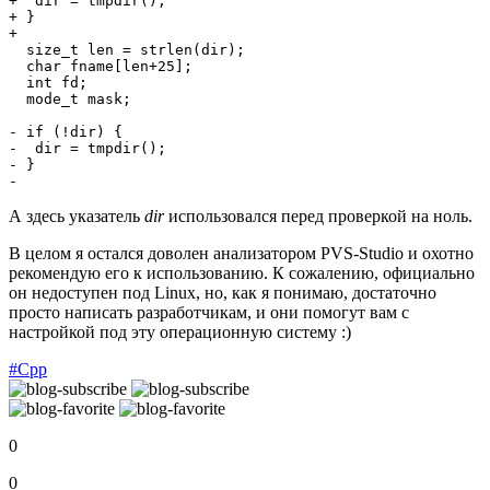
+  dir = tmpdir();

+ }

+

  size_t len = strlen(dir);

  char fname[len+25];

  int fd;

  mode_t mask;

- if (!dir) {

-  dir = tmpdir();

- }

-
А здесь указатель
dir
использовался перед проверкой на ноль.
В целом я остался доволен анализатором PVS-Studio и охотно
рекомендую его к использованию. К сожалению, официально
он недоступен под Linux, но, как я понимаю, достаточно
просто написать разработчикам, и они помогут вам с
настройкой под эту операционную систему :)
#Cpp
0
0