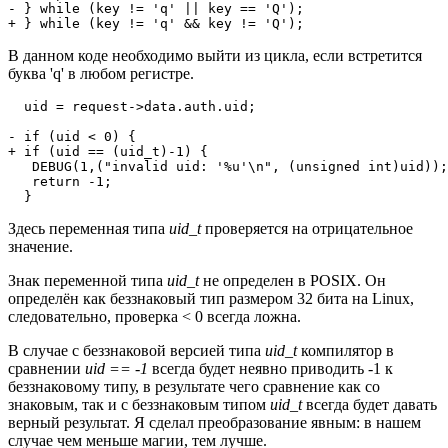
- } while (key != 'q' || key == 'Q');

+ } while (key != 'q' && key != 'Q');
В данном коде необходимо выйти из цикла, если встретится
буква 'q' в любом регистре.
  uid = request->data.auth.uid;

- if (uid < 0) {

+ if (uid == (uid_t)-1) {

   DEBUG(1,("invalid uid: '%u'\n", (unsigned int)uid));

   return -1;

  }
Здесь переменная типа
uid_t
проверяется на отрицательное
значение.
Знак переменной типа
uid_t
не определен в POSIX. Он
определён как беззнаковый тип размером 32 бита на Linux,
следовательно, проверка < 0 всегда ложна.
В случае с беззнаковой версией типа
uid_t
компилятор в
сравнении
uid == -1
всегда будет неявно приводить -1 к
беззнаковому типу, в результате чего сравнение как со
знаковым, так и с беззнаковым типом
uid_t
всегда будет давать
верный результат. Я сделал преобразование явным: в нашем
случае чем меньше магии, тем лучше.