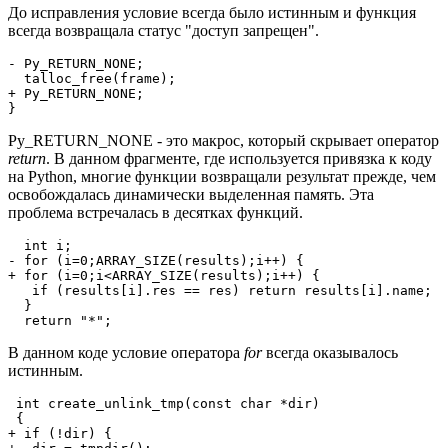
До исправления условие всегда было истинным и функция
всегда возвращала статус "доступ запрещен".
- Py_RETURN_NONE;

  talloc_free(frame);

+ Py_RETURN_NONE;

}
Py_RETURN_NONE - это макрос, который скрывает оператор
return
. В данном фрагменте, где используется привязка к коду
на Python, многие функции возвращали результат прежде, чем
освобождалась динамически выделенная память. Эта
проблема встречалась в десятках функций.
  int i;

- for (i=0;ARRAY_SIZE(results);i++) {

+ for (i=0;i<ARRAY_SIZE(results);i++) {

   if (results[i].res == res) return results[i].name;

  }

  return "*";
В данном коде условие оператора
for
всегда оказывалось
истинным.
 int create_unlink_tmp(const char *dir)

 {

+ if (!dir) {
