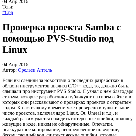
04 Апр 2016
Теги:
#Cpp
Проверка проекта Samba с
помощью PVS-Studio под
Linux
04 Апр 2016
Автор:
Орельен Аптель
Если вы следили за новостями о последних разработках в
области инструментов анализа C/C++ кода, то, должно быть,
слышали про инструмент PVS-Studio. Я узнал о нем благодаря
статьям, которые разработчики публикуют на своем сайте и в
которых они рассказывают о проверках проектов с открытым
кодом. К настоящему времени уже проверено внушительное
число проектов, включая ядро Linux, Qt, Unreal и т.д., и
каждый раз им удается находить интересные ошибки, подолгу
живущие в коде, никем не обнаруженные. Опечатки,
неаккуратное копирование, неопределенное поведение,
бессмысленный код, синтаксические ошибки, которые