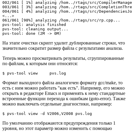
002/061 [ 1%] analyzing /hom../rtags/src/CompilerManage
003/061 [ 3%] analyzing /hom../rtags/src/CompletionThre
004/061 [ 4%] analyzing /hom../rtags/src/DependenciesJo
<...>

061/061 [98%] analyzing /hom../rtags/src/rp.cpp...

pvs-tool: analysis finished

pvs-tool: cleaning output...

pvs-tool: done (2M -> 0M)
На этапе очистки скрипт удалит дублированные строки, что
значительно сократит размер файла с результатами анализа.
Теперь можно просматривать результаты, сгруппированные
по файлам, к которым они относятся:
$ pvs-tool view     pvs.log
Формат выходного файла аналогичен формату gcc/make, то
есть с ним можно работать "как есть". Например, его можно
открыть в редакторе Emacs и применять к нему стандартные
встроенные функции перехода к ошибкам (goto-error). Также
можно выключать отдельные диагностики, например:
$ pvs-tool view -d V2006,V2008 pvs.log
По умолчанию отображаются предупреждения только 1
уровня, но этот параметр можно изменить с помощью