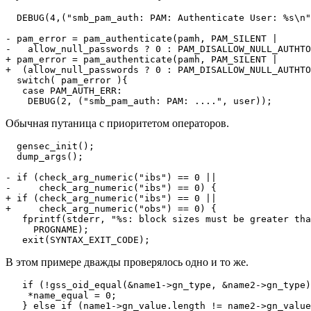
  DEBUG(4,("smb_pam_auth: PAM: Authenticate User: %s\n"
- pam_error = pam_authenticate(pamh, PAM_SILENT |

-   allow_null_passwords ? 0 : PAM_DISALLOW_NULL_AUTHTO
+ pam_error = pam_authenticate(pamh, PAM_SILENT |

+  (allow_null_passwords ? 0 : PAM_DISALLOW_NULL_AUTHTO
  switch( pam_error ){

   case PAM_AUTH_ERR:

    DEBUG(2, ("smb_pam_auth: PAM: ....", user));
Обычная путаница с приоритетом операторов.
  gensec_init();

  dump_args();

- if (check_arg_numeric("ibs") == 0 ||

-     check_arg_numeric("ibs") == 0) {

+ if (check_arg_numeric("ibs") == 0 ||

+     check_arg_numeric("obs") == 0) {

   fprintf(stderr, "%s: block sizes must be greater tha
     PROGNAME);

   exit(SYNTAX_EXIT_CODE);
В этом примере дважды проверялось одно и то же.
   if (!gss_oid_equal(&name1->gn_type, &name2->gn_type)
    *name_equal = 0;

   } else if (name1->gn_value.length != name2->gn_value