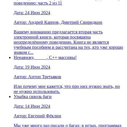
поведению: часть 2 из 11
Дата: 24 Июн 2024
Автор: Андрей Карпов, Дмитрий Свиридкин
Вашему вниманию предлагается вторая часть
электронной книги, которая посвящена
неопределённому поведению. Книга не является
учебным пособием и рассчитана на тех, кто уже хорошо
знаком с...
Ненавижу, _____, C++ массивы!
Дата: 19 Июн 2024
Автор: Антон Третьяков
Или почему мне кажется, что про них нужно знать, но
не нужно использовать.
Улыбка сквозь баги
Дата: 14 Июн 2024
Автор: Евгений Фёклин
Мы уже много раз писали о багах: в играх, программах