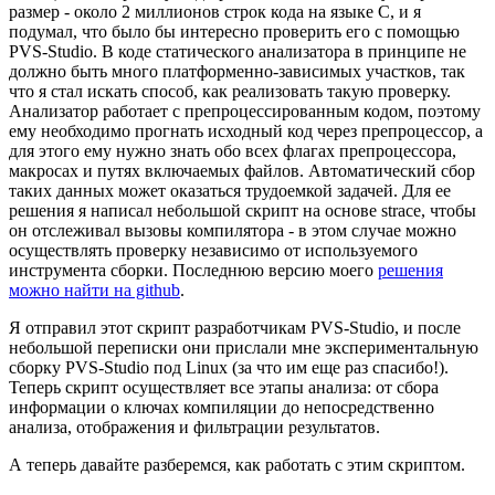
размер - около 2 миллионов строк кода на языке C, и я
подумал, что было бы интересно проверить его с помощью
PVS-Studio. В коде статического анализатора в принципе не
должно быть много платформенно-зависимых участков, так
что я стал искать способ, как реализовать такую проверку.
Анализатор работает с препроцессированным кодом, поэтому
ему необходимо прогнать исходный код через препроцессор, а
для этого ему нужно знать обо всех флагах препроцессора,
макросах и путях включаемых файлов. Автоматический сбор
таких данных может оказаться трудоемкой задачей. Для ее
решения я написал небольшой скрипт на основе strace, чтобы
он отслеживал вызовы компилятора - в этом случае можно
осуществлять проверку независимо от используемого
инструмента сборки. Последнюю версию моего
решения
можно найти на github
.
Я отправил этот скрипт разработчикам PVS-Studio, и после
небольшой переписки они прислали мне экспериментальную
сборку PVS-Studio под Linux (за что им еще раз спасибо!).
Теперь скрипт осуществляет все этапы анализа: от сбора
информации о ключах компиляции до непосредственно
анализа, отображения и фильтрации результатов.
А теперь давайте разберемся, как работать с этим скриптом.