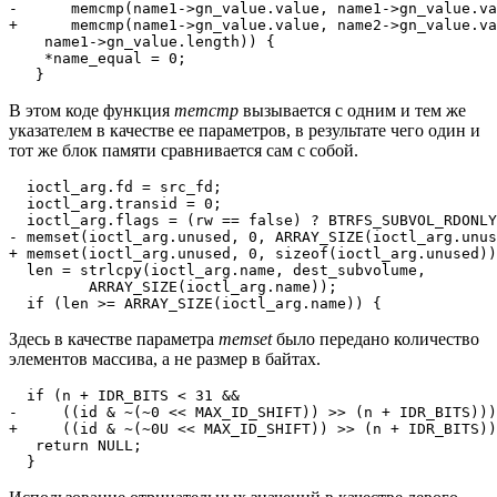
-      memcmp(name1->gn_value.value, name1->gn_value.va
+      memcmp(name1->gn_value.value, name2->gn_value.va
    name1->gn_value.length)) {

    *name_equal = 0;

   }
В этом коде функция
memcmp
вызывается с одним и тем же
указателем в качестве ее параметров, в результате чего один и
тот же блок памяти сравнивается сам с собой.
  ioctl_arg.fd = src_fd;

  ioctl_arg.transid = 0;

  ioctl_arg.flags = (rw == false) ? BTRFS_SUBVOL_RDONLY
- memset(ioctl_arg.unused, 0, ARRAY_SIZE(ioctl_arg.unus
+ memset(ioctl_arg.unused, 0, sizeof(ioctl_arg.unused))
  len = strlcpy(ioctl_arg.name, dest_subvolume,

         ARRAY_SIZE(ioctl_arg.name));

  if (len >= ARRAY_SIZE(ioctl_arg.name)) {
Здесь в качестве параметра
memset
было передано количество
элементов массива, а не размер в байтах.
  if (n + IDR_BITS < 31 &&

-     ((id & ~(~0 << MAX_ID_SHIFT)) >> (n + IDR_BITS)))
+     ((id & ~(~0U << MAX_ID_SHIFT)) >> (n + IDR_BITS))
   return NULL;

  }