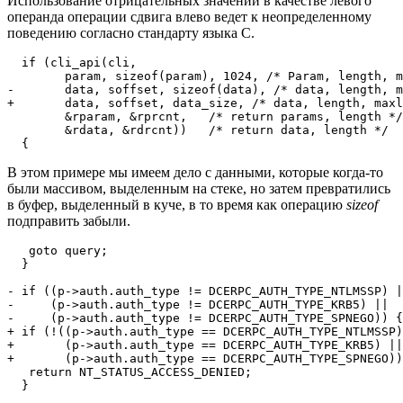
Использование отрицательных значений в качестве левого
операнда операции сдвига влево ведет к неопределенному
поведению согласно стандарту языка C.
  if (cli_api(cli,

        param, sizeof(param), 1024, /* Param, length, m
-       data, soffset, sizeof(data), /* data, length, m
+       data, soffset, data_size, /* data, length, maxl
        &rparam, &rprcnt,   /* return params, length */

        &rdata, &rdrcnt))   /* return data, length */

  {
В этом примере мы имеем дело с данными, которые когда-то
были массивом, выделенным на стеке, но затем превратились
в буфер, выделенный в куче, в то время как операцию
sizeof
подправить забыли.
   goto query;

  }

- if ((p->auth.auth_type != DCERPC_AUTH_TYPE_NTLMSSP) |
-     (p->auth.auth_type != DCERPC_AUTH_TYPE_KRB5) ||

-     (p->auth.auth_type != DCERPC_AUTH_TYPE_SPNEGO)) {

+ if (!((p->auth.auth_type == DCERPC_AUTH_TYPE_NTLMSSP)
+       (p->auth.auth_type == DCERPC_AUTH_TYPE_KRB5) ||

+       (p->auth.auth_type == DCERPC_AUTH_TYPE_SPNEGO))
   return NT_STATUS_ACCESS_DENIED;

  }