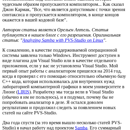
чудесным образом пропускаются компилятором... Как сказал
Джон Кармак, "Все, что является допустимым с точки зрения
синтаксиса и пропускается компилятором, в конце концов
окажется в вашей кодовой базе".
Автором статьи является Орельен Аптель. Статья
публикуется в нашем блоге с его разрешения. Оригинальная
статья: "
Analyzing Samba with PVS-Studio on Linux
".
К сожалению, в качестве поддерживаемой операционной
системы заявлена только Windows. Инструмент доступен в
виде плагина для Visual Studio или в качестве отдельного
приложения, если у вас не установлена Visual Studio. Мой
первый опыт работы с анализатором пришелся на 2014 год,
когда я проверял с его помощью относительно объемную базу
C++ кода, которая использовалась для внутренних нужд
лабораторией компьютерной графики в моем университете в
Лионе (
LIRIS
). Разработку мы тогда вели в Visual Studio
(обычно я им не пользуюсь), и я подумал, почему бы не
попробовать анализатор в деле. Я остался доволен
результатами и продолжил следить за появлением новых
статей на сайте PVS-Studio.
Два года спустя (за это время вышло несколько статей PVS-
Studio) я начал работу над проектом
Samba
. Его суммарный