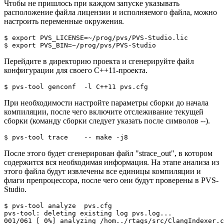
Чтобы не пришлось при каждом запуске указывать
расположение файла лицензии и исполняемого файла, можно
настроить переменные окружения.
$ export PVS_LICENSE=~/prog/pvs/PVS-Studio.lic

$ export PVS_BIN=~/prog/pvs/PVS-Studio
Перейдите в директорию проекта и сгенерируйте файл
конфигурации для своего C++11-проекта.
$ pvs-tool genconf  -l C++11 pvs.cfg
При необходимости настройте параметры сборки до начала
компиляции, после чего включите отслеживание текущей
сборки (команду сборки следует указать после символов
--
).
$ pvs-tool trace    -- make -j8
После этого будет сгенерирован файл "strace_out", в котором
содержится вся необходимая информация. На этапе анализа из
этого файла будут извлечены все единицы компиляции и
флаги препроцессора, после чего они будут проверены в PVS-
Studio.
$ pvs-tool analyze  pvs.cfg

pvs-tool: deleting existing log pvs.log...

001/061 [ 0%] analyzing /hom../rtags/src/ClangIndexer.c