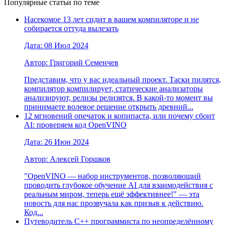
Популярные статьи по теме
Насекомое 13 лет сидит в вашем компиляторе и не
собирается оттуда вылезать
Дата: 08 Июл 2024
Автор: Григорий Семенчев
Представим, что у вас идеальный проект. Таски пилятся,
компилятор компилирует, статические анализаторы
анализируют, релизы релизятся. В какой-то момент вы
принимаете волевое решение открыть древний...
12 мгновений опечаток и копипаста, или почему сбоит
AI: проверяем код OpenVINO
Дата: 26 Июн 2024
Автор: Алексей Горшков
"OpenVINO — набор инструментов, позволяющий
проводить глубокое обучение AI для взаимодействия с
реальным миром, теперь ещё эффективнее!" — эта
новость для нас прозвучала как призыв к действию.
Код...
Путеводитель C++ программиста по неопределённому