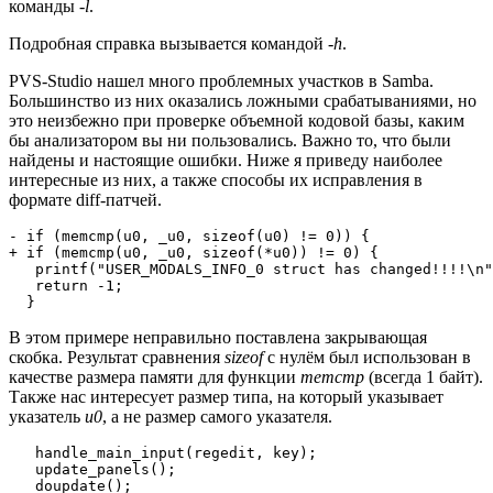
команды
-l
.
Подробная справка вызывается командой
-h
.
PVS-Studio нашел много проблемных участков в Samba.
Большинство из них оказались ложными срабатываниями, но
это неизбежно при проверке объемной кодовой базы, каким
бы анализатором вы ни пользовались. Важно то, что были
найдены и настоящие ошибки. Ниже я приведу наиболее
интересные из них, а также способы их исправления в
формате diff-патчей.
- if (memcmp(u0, _u0, sizeof(u0) != 0)) {

+ if (memcmp(u0, _u0, sizeof(*u0)) != 0) {

   printf("USER_MODALS_INFO_0 struct has changed!!!!\n"
   return -1;

  }
В этом примере неправильно поставлена закрывающая
скобка. Результат сравнения
sizeof
с нулём был использован в
качестве размера памяти для функции
memcmp
(всегда 1 байт).
Также нас интересует размер типа, на который указывает
указатель
u0
, а не размер самого указателя.
   handle_main_input(regedit, key);

   update_panels();

   doupdate();
