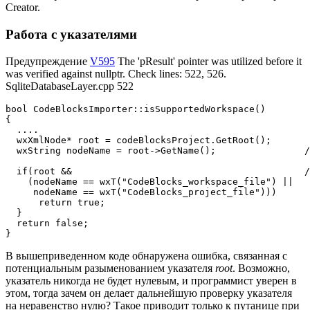
Creator.
Работа с указателями
Предупреждение
V595
The 'pResult' pointer was utilized before it
was verified against nullptr. Check lines: 522, 526.
SqliteDatabaseLayer.cpp 522
bool CodeBlocksImporter::isSupportedWorkspace()

{

  ....

  wxXmlNode* root = codeBlocksProject.GetRoot();

  wxString nodeName = root->GetName();                /
  if(root &&                                          /
    (nodeName == wxT("CodeBlocks_workspace_file") || 

     nodeName == wxT("CodeBlocks_project_file")))

      return true;

  }

  return false;

}
В вышеприведенном коде обнаружена ошибка, связанная с
потенциальным разыменованием указателя
root
. Возможно,
указатель никогда не будет нулевым, и программист уверен в
этом, тогда зачем он делает дальнейшую проверку указателя
на неравенство нулю? Такое приводит только к путанице при