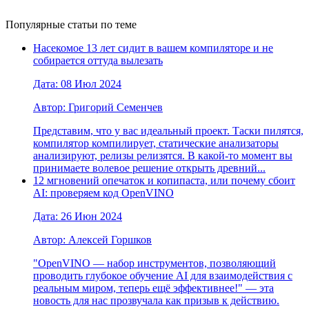
Популярные статьи по теме
Насекомое 13 лет сидит в вашем компиляторе и не
собирается оттуда вылезать
Дата: 08 Июл 2024
Автор: Григорий Семенчев
Представим, что у вас идеальный проект. Таски пилятся,
компилятор компилирует, статические анализаторы
анализируют, релизы релизятся. В какой-то момент вы
принимаете волевое решение открыть древний...
12 мгновений опечаток и копипаста, или почему сбоит
AI: проверяем код OpenVINO
Дата: 26 Июн 2024
Автор: Алексей Горшков
"OpenVINO — набор инструментов, позволяющий
проводить глубокое обучение AI для взаимодействия с
реальным миром, теперь ещё эффективнее!" — эта
новость для нас прозвучала как призыв к действию.