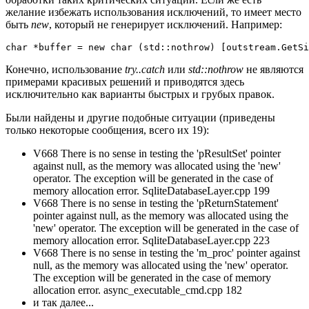
желание избежать использования исключений, то имеет место
быть
new
, который не генерирует исключений. Например:
char *buffer = new char (std::nothrow) [outstream.GetSi
Конечно, использование
try..catch
или
std::nothrow
не являются
примерами красивых решений и приводятся здесь
исключительно как варианты быстрых и грубых правок.
Были найдены и другие подобные ситуации (приведены
только некоторые сообщения, всего их 19):
V668 There is no sense in testing the 'pResultSet' pointer
against null, as the memory was allocated using the 'new'
operator. The exception will be generated in the case of
memory allocation error. SqliteDatabaseLayer.cpp 199
V668 There is no sense in testing the 'pReturnStatement'
pointer against null, as the memory was allocated using the
'new' operator. The exception will be generated in the case of
memory allocation error. SqliteDatabaseLayer.cpp 223
V668 There is no sense in testing the 'm_proc' pointer against
null, as the memory was allocated using the 'new' operator.
The exception will be generated in the case of memory
allocation error. async_executable_cmd.cpp 182
и так далее...