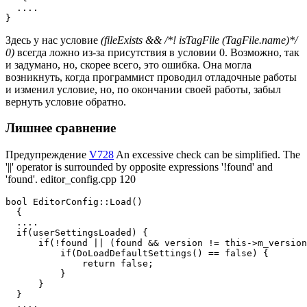
  ....

}
Здесь у нас условие
(fileExists && /*! isTagFile (TagFile.name)*/
0)
всегда ложно из-за присутствия в условии 0. Возможно, так
и задумано, но, скорее всего, это ошибка. Она могла
возникнуть, когда программист проводил отладочные работы
и изменил условие, но, по окончании своей работы, забыл
вернуть условие обратно.
Лишнее сравнение
Предупреждение
V728
An excessive check can be simplified. The
'||' operator is surrounded by opposite expressions '!found' and
'found'. editor_config.cpp 120
bool EditorConfig::Load()

  {

  ....

  if(userSettingsLoaded) {

      if(!found || (found && version != this->m_version
          if(DoLoadDefaultSettings() == false) {

              return false;

          }

      }

  }

  ....
