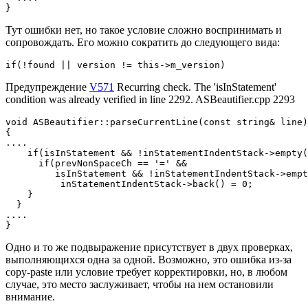
}
Тут ошибки нет, но такое условие сложно воспринимать и
сопровождать. Его можно сократить до следующего вида:
if(!found || version != this->m_version)
Предупреждение
V571
Recurring check. The 'isInStatement'
condition was already verified in line 2292. ASBeautifier.cpp 2293
void ASBeautifier::parseCurrentLine(const string& line)

{

....

    if(isInStatement && !inStatementIndentStack->empty(
      if(prevNonSpaceCh == '=' &&

         isInStatement && !inStatementIndentStack->empt
          inStatementIndentStack->back() = 0;

    }

  }

....

}
Одно и то же подвыражение присутствует в двух проверках,
выполняющихся одна за одной. Возможно, это ошибка из-за
copy-paste или условие требует корректировки, но, в любом
случае, это место заслуживает, чтобы на нем остановили
внимание.