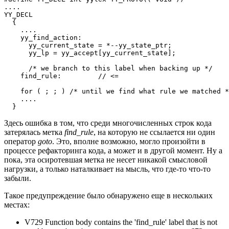
....

YY_DECL

  {

    ....

    yy_find_action:

      yy_current_state = *--yy_state_ptr;

      yy_lp = yy_accept[yy_current_state];

      /* we branch to this label when backing up */

    find_rule:         // <= 

    for ( ; ; ) /* until we find what rule we matched *
    ....

  }
Здесь ошибка в том, что среди многочисленных строк кода
затерялась метка
find_rule
, на которую не ссылается ни один
оператор
goto
. Это, вполне возможно, могло произойти в
процессе рефакторинга кода, а может и в другой момент. Ну а
пока, эта осиротевшая метка не несет никакой смысловой
нагрузки, а только наталкивает на мысль, что где-то что-то
забыли.
Такое предупреждение было обнаружено еще в нескольких
местах:
V729 Function body contains the 'find_rule' label that is not