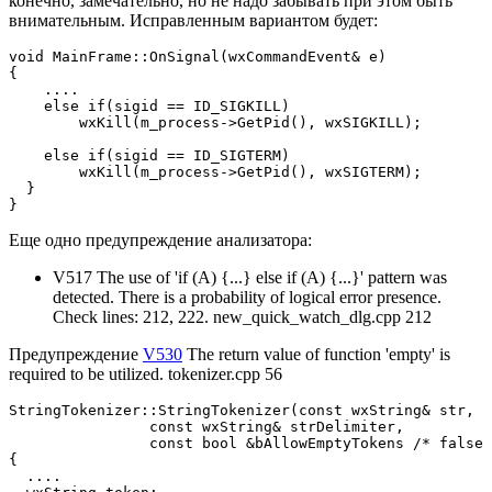
конечно, замечательно, но не надо забывать при этом быть
внимательным. Исправленным вариантом будет:
void MainFrame::OnSignal(wxCommandEvent& e)

{

    ....

    else if(sigid == ID_SIGKILL)

        wxKill(m_process->GetPid(), wxSIGKILL);

    else if(sigid == ID_SIGTERM)        

        wxKill(m_process->GetPid(), wxSIGTERM);        

  }

}
Еще одно предупреждение анализатора:
V517 The use of 'if (A) {...} else if (A) {...}' pattern was
detected. There is a probability of logical error presence.
Check lines: 212, 222. new_quick_watch_dlg.cpp 212
Предупреждение
V530
The return value of function 'empty' is
required to be utilized. tokenizer.cpp 56
StringTokenizer::StringTokenizer(const wxString& str,

                const wxString& strDelimiter,

                const bool &bAllowEmptyTokens /* false 
{

  ....
