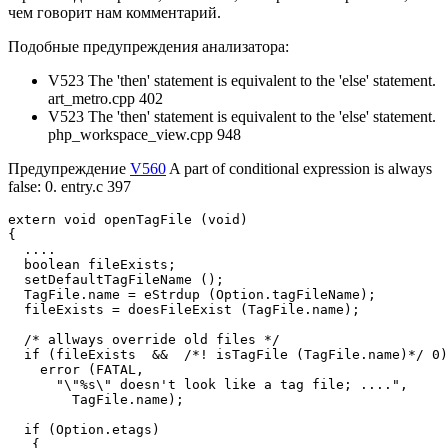
чем говорит нам комментарий.
Подобные предупреждения анализатора:
V523 The 'then' statement is equivalent to the 'else' statement.
art_metro.cpp 402
V523 The 'then' statement is equivalent to the 'else' statement.
php_workspace_view.cpp 948
Предупреждение
V560
A part of conditional expression is always
false: 0. entry.c 397
extern void openTagFile (void)

{

  ....

  boolean fileExists;

  setDefaultTagFileName ();

  TagFile.name = eStrdup (Option.tagFileName);

  fileExists = doesFileExist (TagFile.name);

  /* allways override old files */

  if (fileExists  &&  /*! isTagFile (TagFile.name)*/ 0)
    error (FATAL,

      "\"%s\" doesn't look like a tag file; ....",

        TagFile.name);

  if (Option.etags)

   {
