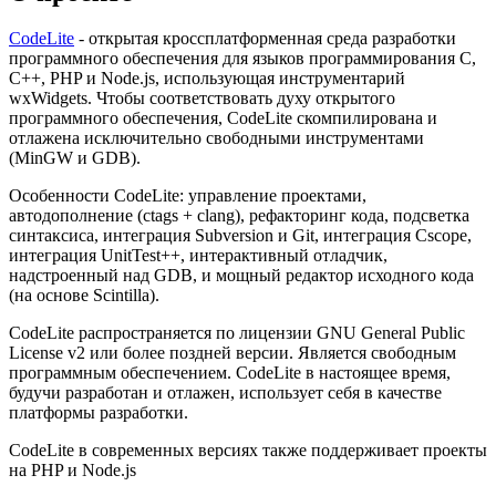
CodeLite
- открытая кроссплатформенная среда разработки
программного обеспечения для языков программирования С,
С++, PHP и Node.js, использующая инструментарий
wxWidgets. Чтобы соответствовать духу открытого
программного обеспечения, CodeLite скомпилирована и
отлажена исключительно свободными инструментами
(MinGW и GDB).
Особенности CodeLite: управление проектами,
автодополнение (ctags + clang), рефакторинг кода, подсветка
синтаксиса, интеграция Subversion и Git, интеграция Cscope,
интеграция UnitTest++, интерактивный отладчик,
надстроенный над GDB, и мощный редактор исходного кода
(на основе Scintilla).
CodeLite распространяется по лицензии GNU General Public
License v2 или более поздней версии. Является свободным
программным обеспечением. CodeLite в настоящее время,
будучи разработан и отлажен, использует себя в качестве
платформы разработки.
CodeLite в современных версиях также поддерживает проекты
на PHP и Node.js