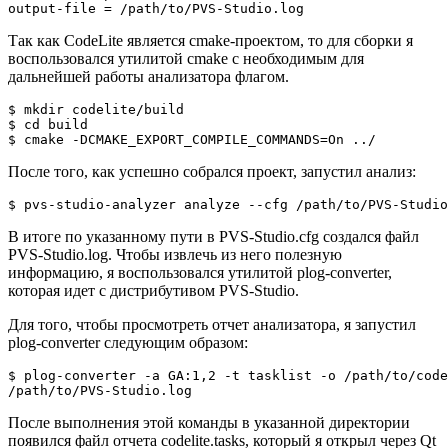
output-file = /path/to/PVS-Studio.log
Так как CodeLite является cmake-проектом, то для сборки я
воспользовался утилитой cmake с необходимым для
дальнейшей работы анализатора флагом.
$ mkdir codelite/build

$ cd build

$ cmake -DCMAKE_EXPORT_COMPILE_COMMANDS=On ../
После того, как успешно собрался проект, запустил анализ:
$ pvs-studio-analyzer analyze --cfg /path/to/PVS-Studio
В итоге по указанному пути в PVS-Studio.cfg создался файл
PVS-Studio.log. Чтобы извлечь из него полезную
информацию, я воспользовался утилитой plog-converter,
которая идет с дистрибутивом PVS-Studio.
Для того, чтобы просмотреть отчет анализатора, я запустил
plog-converter следующим образом:
$ plog-converter -a GA:1,2 -t tasklist -o /path/to/code
/path/to/PVS-Studio.log
После выполнения этой команды в указанной директории
появился файл отчета codelite.tasks, который я открыл через Qt