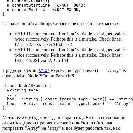
  m_comment.clear();

  m_commentStartLine = wxNOT_FOUND;

  m_commentEndLine = wxNOT_FOUND;

}
Такая же ошибка обнаружилась еще в нескольких местах:
V519 The 'm_commentEndLine' variable is assigned values
twice successively. Perhaps this is a mistake. Check lines:
171, 172. CxxLexerAPI.h 172
V519 The 'm_commentEndLine' variable is assigned values
twice successively. Perhaps this is a mistake. Check lines:
143, 144. JSLexerAPI.h 144
Предупреждение
V547
Expression 'type.Lower() == "Array"' is
always false. NodeJSOuptutParser.h 61
struct NodeJSHandle {

  wxString type;

  ....

  bool IsString() const {return type.Lower() == "string
  bool IsArray() const {return type.Lower() == "Array";
};
Метод
IsArray
будет всегда возвращать
false
из-за небольшой
опечатки. Для исправления такой ошибки необходимо
поправить "Array" на "array" и все будет работать так, как