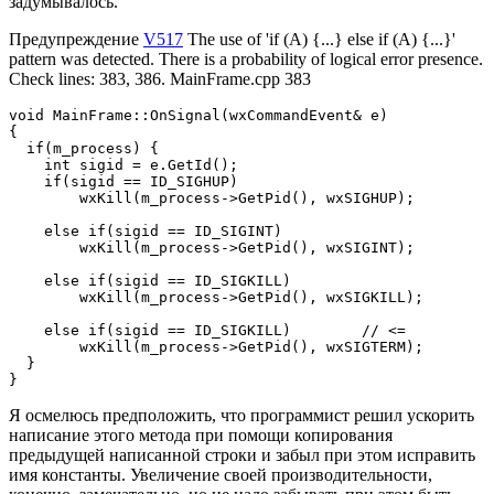
задумывалось.
Предупреждение
V517
The use of 'if (A) {...} else if (A) {...}'
pattern was detected. There is a probability of logical error presence.
Check lines: 383, 386. MainFrame.cpp 383
void MainFrame::OnSignal(wxCommandEvent& e)

{

  if(m_process) {

    int sigid = e.GetId();

    if(sigid == ID_SIGHUP)

        wxKill(m_process->GetPid(), wxSIGHUP);

    else if(sigid == ID_SIGINT)

        wxKill(m_process->GetPid(), wxSIGINT);

    else if(sigid == ID_SIGKILL)

        wxKill(m_process->GetPid(), wxSIGKILL);

    else if(sigid == ID_SIGKILL)        // <=

        wxKill(m_process->GetPid(), wxSIGTERM);        

  }

}
Я осмелюсь предположить, что программист решил ускорить
написание этого метода при помощи копирования
предыдущей написанной строки и забыл при этом исправить
имя константы. Увеличение своей производительности,