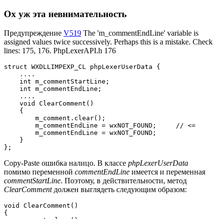
Ох уж эта невнимательность
Предупреждение
V519
The 'm_commentEndLine' variable is
assigned values twice successively. Perhaps this is a mistake. Check
lines: 175, 176. PhpLexerAPI.h 176
struct WXDLLIMPEXP_CL phpLexerUserData {

    ....

    int m_commentStartLine;

    int m_commentEndLine;

    ....

    void ClearComment()

    {

        m_comment.clear();

        m_commentEndLine = wxNOT_FOUND;     // <=

        m_commentEndLine = wxNOT_FOUND;

    }

};
Copy-Paste ошибка налицо. В классе
phpLexerUserData
помимо переменной
commentEndLine
имеется и переменная
commentStartLine
. Поэтому, в действительности, метод
ClearComment
должен выглядеть следующим образом:
void ClearComment()

{
