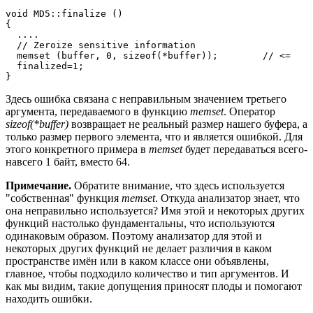
void MD5::finalize ()

{

  ....

  // Zeroize sensitive information

  memset (buffer, 0, sizeof(*buffer));        // <=

  finalized=1;

}
Здесь ошибка связана с неправильным значением третьего
аргумента, передаваемого в функцию
memset
. Оператор
sizeof(*buffer)
возвращает не реальный размер нашего буфера, а
только размер первого элемента, что и является ошибкой. Для
этого конкретного примера в
memset
будет передаваться всего-
навсего 1 байт, вместо 64.
Примечание.
Обратите внимание, что здесь используется
"собственная" функция
memset
. Откуда анализатор знает, что
она неправильно используется? Имя этой и некоторых других
функций настолько фундаментальны, что используются
одинаковым образом. Поэтому анализатор для этой и
некоторых других функций не делает различия в каком
пространстве имён или в каком классе они объявлены,
главное, чтобы подходило количество и тип аргументов. И
как мы видим, такие допущения приносят плоды и помогают
находить ошибки.