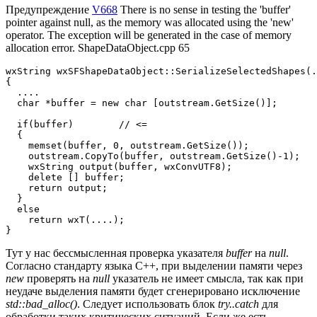
Предупреждение
V668
There is no sense in testing the 'buffer'
pointer against null, as the memory was allocated using the 'new'
operator. The exception will be generated in the case of memory
allocation error. ShapeDataObject.cpp 65
wxString wxSFShapeDataObject::SerializeSelectedShapes(.
{

  ....

  char *buffer = new char [outstream.GetSize()];

  if(buffer)        // <=

  {

    memset(buffer, 0, outstream.GetSize());

    outstream.CopyTo(buffer, outstream.GetSize()-1);

    wxString output(buffer, wxConvUTF8);

    delete [] buffer;

    return output;

  }

  else

    return wxT(....);

}
Тут у нас бессмысленная проверка указателя
buffer
на
null
.
Согласно стандарту языка C++, при выделении памяти через
new
проверять на
null
указатель не имеет смысла, так как при
неудаче выделения памяти будет сгенерировано исключение
std::bad_alloc()
. Следует использовать блок
try..catch
для
обработки таких критических ситуаций. Если же есть