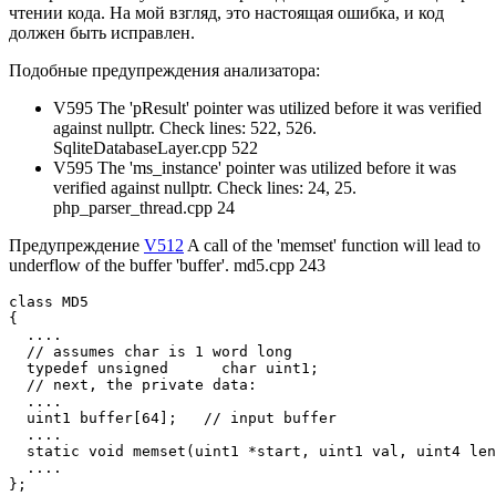
чтении кода. На мой взгляд, это настоящая ошибка, и код
должен быть исправлен.
Подобные предупреждения анализатора:
V595 The 'pResult' pointer was utilized before it was verified
against nullptr. Check lines: 522, 526.
SqliteDatabaseLayer.cpp 522
V595 The 'ms_instance' pointer was utilized before it was
verified against nullptr. Check lines: 24, 25.
php_parser_thread.cpp 24
Предупреждение
V512
A call of the 'memset' function will lead to
underflow of the buffer 'buffer'. md5.cpp 243
class MD5

{

  ....

  // assumes char is 1 word long

  typedef unsigned      char uint1; 

  // next, the private data:

  ....

  uint1 buffer[64];   // input buffer

  ....

  static void memset(uint1 *start, uint1 val, uint4 len
  ....

};
