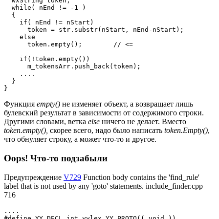
  wxString token;

  while( nEnd != -1 )

  {

    if( nEnd != nStart)

      token = str.substr(nStart, nEnd-nStart);

    else

      token.empty();        // <=

    if(!token.empty())

      m_tokensArr.push_back(token);

    ....

  }

}
Функция
empty()
не изменяет объект, а возвращает лишь
булевский результат в зависимости от содержимого строки.
Другими словами, ветка
else
ничего не делает. Вместо
token.empty(),
скорее всего, надо было написать
token.Empty()
,
что обнуляет строку, а может что-то и другое.
Oops! Что-то подзабыли
Предупреждение
V729
Function body contains the 'find_rule'
label that is not used by any 'goto' statements. include_finder.cpp
716
....

#define YY_DECL int yylex YY_PROTO(( void ))
