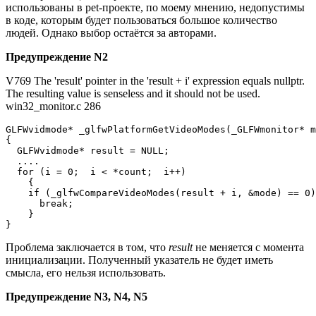
использованы в pet-проекте, по моему мнению, недопустимы
в коде, которым будет пользоваться большое количество
людей. Однако выбор остаётся за авторами.
Предупреждение N2
V769 The 'result' pointer in the 'result + i' expression equals nullptr.
The resulting value is senseless and it should not be used.
win32_monitor.c 286
GLFWvidmode* _glfwPlatformGetVideoModes(_GLFWmonitor* m
{

  GLFWvidmode* result = NULL;

  ....

  for (i = 0;  i < *count;  i++)

    {

    if (_glfwCompareVideoModes(result + i, &mode) == 0)

      break;

    }

}
Проблема заключается в том, что
result
не меняется с момента
инициализации. Полученный указатель не будет иметь
смысла, его нельзя использовать.
Предупреждение N3, N4, N5