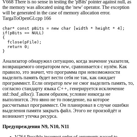
V668 There is no sense in testing the 'pBits' pointer against null, as
the memory was allocated using the 'new' operator. The exception
will be generated in the case of memory allocation error.
TargaToOpenGl.cpp 166
char* const pBits = new char [width * height * 4];

if(pBits == NULL) 

{

  fclose(pFile);

  return 0;

}
Анализатор обнаружил ситуацию, когда значение указателя,
возвращаемого оператором
new
, сравнивается с нулём. Как
правило, это значит, что программа при невозможности
выделить память будет вести себя не так, как ожидает
программист. Если оператор
new
не смог выделить память, то,
согласно стандарту языка
С++
, генерируется исключение
std::bad_alloc().
Таким образом, условие никогда не
выполнится. Это явно не то поведение, на которое
рассчитывал программист. Он планировал в случае ошибки
выделения памяти закрыть файл. Этого не произойдёт и
возникнет утечка ресурса.
Предупреждения N9, N10, N11
V764 Possible incorrect order of arguments passed to