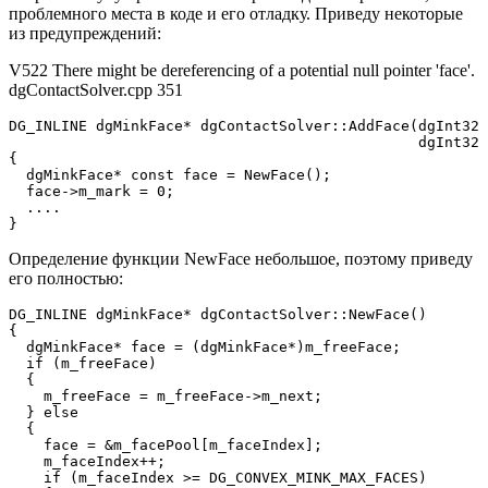
проблемного места в коде и его отладку. Приведу некоторые
из предупреждений:
V522 There might be dereferencing of a potential null pointer 'face'.
dgContactSolver.cpp 351
DG_INLINE dgMinkFace* dgContactSolver::AddFace(dgInt32 
                                               dgInt32 
{

  dgMinkFace* const face = NewFace();

  face->m_mark = 0; 

  ....

}
Определение функции NewFace небольшое, поэтому приведу
его полностью:
DG_INLINE dgMinkFace* dgContactSolver::NewFace()

{

  dgMinkFace* face = (dgMinkFace*)m_freeFace;

  if (m_freeFace) 

  {

    m_freeFace = m_freeFace->m_next;

  } else 

  {

    face = &m_facePool[m_faceIndex];

    m_faceIndex++;

    if (m_faceIndex >= DG_CONVEX_MINK_MAX_FACES) 
