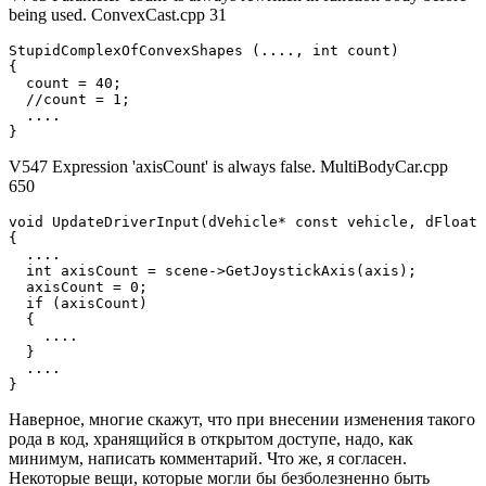
being used. ConvexCast.cpp 31
StupidComplexOfConvexShapes (...., int count)

{

  count = 40;

  //count = 1;

  ....

}
V547 Expression 'axisCount' is always false. MultiBodyCar.cpp
650
void UpdateDriverInput(dVehicle* const vehicle, dFloat 
{

  ....

  int axisCount = scene->GetJoystickAxis(axis);

  axisCount = 0;

  if (axisCount)

  {

    ....

  }

  ....

}
Наверное, многие скажут, что при внесении изменения такого
рода в код, хранящийся в открытом доступе, надо, как
минимум, написать комментарий. Что же, я согласен.
Некоторые вещи, которые могли бы безболезненно быть