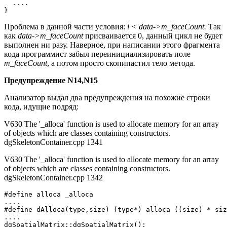
  ....

}
Проблема в данной части условия:
i < data->m_faceCount.
Так
как
data->m_faceCount
присваивается 0, данный цикл не будет
выполнен ни разу. Наверное, при написании этого фрагмента
кода программист забыл переинициализировать поле
m_faceCount
, а потом просто скопипастил тело метода.
Предупреждение N14,N15
Анализатор выдал два предупреждения на похожие строки
кода, идущие подряд:
V630 The '_alloca' function is used to allocate memory for an array
of objects which are classes containing constructors.
dgSkeletonContainer.cpp 1341
V630 The '_alloca' function is used to allocate memory for an array
of objects which are classes containing constructors.
dgSkeletonContainer.cpp 1342
#define alloca _alloca

....

#define dAlloca(type,size) (type*) alloca ((size) * siz
....

dgSpatialMatrix::dgSpatialMatrix();
