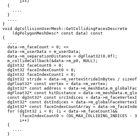
       i++)

  {

    ....

  }

  ....

}

void dgCollisionUserMesh::GetCollidingFacesDescrete

    (dgPolygonMeshDesc* const data) const

{

  ....

  data->m_faceCount = 0; <=  

  data->m_userData = m_userData;

  data->m_separationDistance = dgFloat32(0.0f);

  m_collideCallback(&data->m_p0, NULL);

  dgInt32 faceCount0 = 0;

  dgInt32 faceIndexCount0 = 0;

  dgInt32 faceIndexCount1 = 0;

  dgInt32 stride = data->m_vertexStrideInBytes / sizeof
  dgFloat32* const vertex = data->m_vertex;

  dgInt32* const address = data->m_meshData.m_globalFac
  dgFloat32* const hitDistance = data->m_meshData.m_glo
  const dgInt32* const srcIndices = data->m_faceVertexI
  dgInt32* const dstIndices = data->m_globalFaceVertexI
  dgInt32* const faceIndexCountArray = data->m_faceInde
  for (dgInt32 i = 0; (i < data->m_faceCount)&&

       (faceIndexCount0 < (DG_MAX_COLLIDING_INDICES - 3
       i++)

  {

    ....

  }
