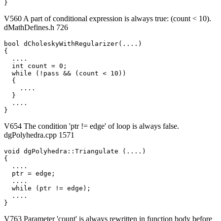
}
V560 A part of conditional expression is always true: (count < 10).
dMathDefines.h 726
bool dCholeskyWithRegularizer(....)

{

  ....

  int count = 0;

  while (!pass && (count < 10))

  {

    ....

  }

  ....

}
V654 The condition 'ptr != edge' of loop is always false.
dgPolyhedra.cpp 1571
void dgPolyhedra::Triangulate (....)

{

  ....

  ptr = edge;

  ....

  while (ptr != edge);

  ....

}
V763 Parameter 'count' is always rewritten in function body before