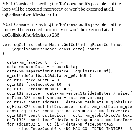
V621 Consider inspecting the 'for' operator. It's possible that the
loop will be executed incorrectly or won't be executed at all.
dgCollisionUserMesh.cpp 161
V621 Consider inspecting the 'for' operator. It's possible that the
loop will be executed incorrectly or won't be executed at all.
dgCollisionUserMesh.cpp 236
void dgCollisionUserMesh::GetCollidingFacesContinue

    (dgPolygonMeshDesc* const data) const

{

  ....

  data->m_faceCount = 0; <=

  data->m_userData = m_userData;

  data->m_separationDistance = dgFloat32(0.0f);

  m_collideCallback(&data->m_p0, NULL);

  dgInt32 faceCount0 = 0;

  dgInt32 faceIndexCount0 = 0;

  dgInt32 faceIndexCount1 = 0;

  dgInt32 stride = data->m_vertexStrideInBytes / sizeof
  dgFloat32* const vertex = data->m_vertex;

  dgInt32* const address = data->m_meshData.m_globalFac
  dgFloat32* const hitDistance = data->m_meshData.m_glo
  const dgInt32* const srcIndices = data->m_faceVertexI
  dgInt32* const dstIndices = data->m_globalFaceVertexI
  dgInt32* const faceIndexCountArray = data->m_faceInde
  for (dgInt32 i = 0; (i < data->m_faceCount)&&

       (faceIndexCount0 < (DG_MAX_COLLIDING_INDICES - 3