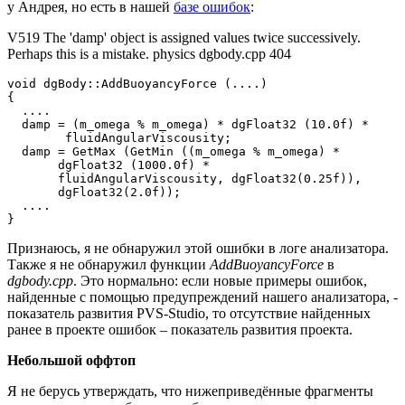
у Андрея, но есть в нашей
базе ошибок
:
V519 The 'damp' object is assigned values twice successively.
Perhaps this is a mistake. physics dgbody.cpp 404
void dgBody::AddBuoyancyForce (....)

{

  ....

  damp = (m_omega % m_omega) * dgFloat32 (10.0f) *

        fluidAngularViscousity; 

  damp = GetMax (GetMin ((m_omega % m_omega) * 

       dgFloat32 (1000.0f) * 

       fluidAngularViscousity, dgFloat32(0.25f)), 

       dgFloat32(2.0f));

  ....

}
Признаюсь, я не обнаружил этой ошибки в логе анализатора.
Также я не обнаружил функции
AddBuoyancyForce
в
dgbody.cpp
. Это нормально: если новые примеры ошибок,
найденные с помощью предупреждений нашего анализатора, -
показатель развития PVS-Studio, то отсутствие найденных
ранее в проекте ошибок – показатель развития проекта.
Небольшой оффтоп
Я не берусь утверждать, что нижеприведённые фрагменты