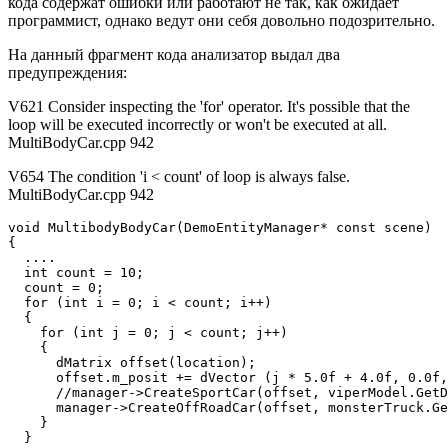
кода содержат ошибки или работают не так, как ожидает
программист, однако ведут они себя довольно подозрительно.
На данный фрагмент кода анализатор выдал два
предупреждения:
V621 Consider inspecting the 'for' operator. It's possible that the
loop will be executed incorrectly or won't be executed at all.
MultiBodyCar.cpp 942
V654 The condition 'i < count' of loop is always false.
MultiBodyCar.cpp 942
void MultibodyBodyCar(DemoEntityManager* const scene)

{

  ....

  int count = 10;

  count = 0;

  for (int i = 0; i < count; i++) 

  {

    for (int j = 0; j < count; j++) 

    {

      dMatrix offset(location);

      offset.m_posit += dVector (j * 5.0f + 4.0f, 0.0f,
      //manager->CreateSportCar(offset, viperModel.GetD
      manager->CreateOffRoadCar(offset, monsterTruck.Ge
    }

  }
