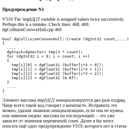
Предупреждение N1
V519 The 'tmp[i][2]' variable is assigned values twice successively.
Perhaps this is a mistake. Check lines: 468, 469.
dgCollisionConvexHull.cpp 469
bool dgCollisionConvexHull::Create (dgInt32 count,....)

{

  ....

  dgStack<dgVector> tmp(3 * count);

  for (dgInt32 i = 0; i < count; i ++) 

  {

    tmp[i][0] = dgFloat32 (buffer[i*3 + 0]);

    tmp[i][1] = dgFloat32 (buffer[i*3 + 1]);

    tmp[i][2] = dgFloat32 (buffer[i*3 + 2]);

    tmp[i][2] = dgFloat32 (0.0f);

  }

  ....

}
Элемент массива
tmp[i][2]
инициализируется два раза подряд.
Чаще всего такой код говорит о копипасте. Исправить это
можно, удалив лишнюю инициализацию, если она не нужна,
или заменив индекс массива на последующий, – это уже
зависит от значения переменной
count
. Далее я бы хотел
описать ещё одно предупреждение
V519
, которого нет в статье