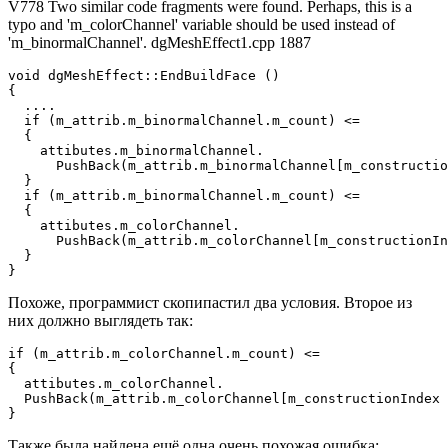
V778 Two similar code fragments were found. Perhaps, this is a
typo and 'm_colorChannel' variable should be used instead of
'm_binormalChannel'. dgMeshEffect1.cpp 1887
void dgMeshEffect::EndBuildFace ()

{

  ....

  if (m_attrib.m_binormalChannel.m_count) <=

  {

    attibutes.m_binormalChannel.

      PushBack(m_attrib.m_binormalChannel[m_constructio
  }

  if (m_attrib.m_binormalChannel.m_count) <= 

  {

    attibutes.m_colorChannel.

      PushBack(m_attrib.m_colorChannel[m_constructionIn
  }

}
Похоже, программист скопипастил два условия. Второе из
них должно выглядеть так:
if (m_attrib.m_colorChannel.m_count) <= 

{

  attibutes.m_colorChannel.

  PushBack(m_attrib.m_colorChannel[m_constructionIndex 
}
Также была найдена ещё одна очень похожая ошибка: