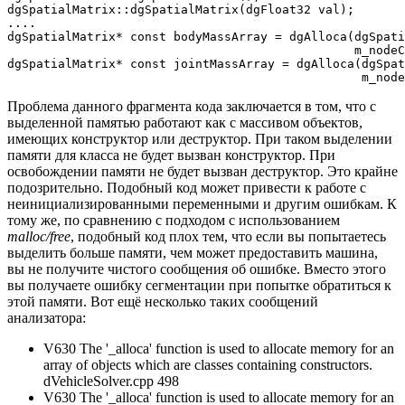
dgSpatialMatrix::dgSpatialMatrix(dgFloat32 val);

....

dgSpatialMatrix* const bodyMassArray = dgAlloca(dgSpati
                                                m_nodeC
dgSpatialMatrix* const jointMassArray = dgAlloca(dgSpat
                                                 m_node
Проблема данного фрагмента кода заключается в том, что с
выделенной памятью работают как с массивом объектов,
имеющих конструктор или деструктор. При таком выделении
памяти для класса не будет вызван конструктор. При
освобождении памяти не будет вызван деструктор. Это крайне
подозрительно. Подобный код может привести к работе с
неинициализированными переменными и другим ошибкам. К
тому же, по сравнению с подходом с использованием
malloc/free
, подобный код плох тем, что если вы попытаетесь
выделить больше памяти, чем может предоставить машина,
вы не получите чистого сообщения об ошибке. Вместо этого
вы получаете ошибку сегментации при попытке обратиться к
этой памяти. Вот ещё несколько таких сообщений
анализатора:
V630 The '_alloca' function is used to allocate memory for an
array of objects which are classes containing constructors.
dVehicleSolver.cpp 498
V630 The '_alloca' function is used to allocate memory for an