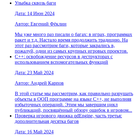
Улыбка сквозь баги
Дата: 14 Июн 2024
Автор: Евгений Фёклин
Мы уже много раз писали о багах: в играх, программах
ракет и т.д. Настало время продолжить традицию. На
этот раз рассмотрим баги, которые закрались в,
пожалуй, одни из самых крупных игровых проектов.
С++: освобождение ресурсов в деструкторах с
использованием вспомогательных функций
Дата: 23 Май 2024
Автор: Андрей Карпов
В этой статье мы рассмотрим, как правильно разрушать
объекты в ООП программе на языке C++, не выполняя
избыточных операций. Этим мы завершим цикл
публикаций, посвящённый обзору ошибок в игровом...
Проверка игрового движка qdEngine, часть третья:
дополнительная десятка багов
Дата: 16 Май 2024