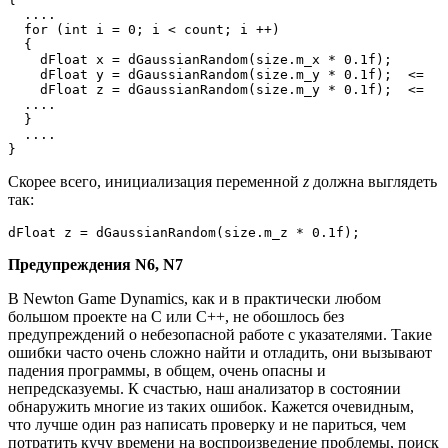
  ....

  for (int i = 0; i < count; i ++) 

  {

    dFloat x = dGaussianRandom(size.m_x * 0.1f);

    dFloat y = dGaussianRandom(size.m_y * 0.1f);  <=

    dFloat z = dGaussianRandom(size.m_y * 0.1f);  <=

  ....

  }

  ....

}
Скорее всего, инициализация переменной
z
должна выглядеть
так:
dFloat z = dGaussianRandom(size.m_z * 0.1f);
Предупреждения N6, N7
В Newton Game Dynamics, как и в практически любом
большом проекте на С или С++, не обошлось без
предупреждений о небезопасной работе с указателями. Такие
ошибки часто очень сложно найти и отладить, они вызывают
падения программы, в общем, очень опасны и
непредсказуемы. К счастью, наш анализатор в состоянии
обнаружить многие из таких ошибок. Кажется очевидным,
что лучше один раз написать проверку и не париться, чем
потратить кучу времени на воспроизведение проблемы, поиск