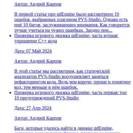
Автор: Андрей Карпов
В первой статье про qdEngine было рассмотрено 10
ошибок, выбранных плагином PVS-Studio. Однако есть
ещё 10 багов, заслуживающих внимания. Как говорится,
лучше учиться на чужих ошибках. Заодно они...
Проверка игрового движка qdEngine, часть вторая:
упрощение C++ кода
Дата: 07 Май 2024
Автор: Андрей Карпов
В этой статье мы рассмотрим, как статический
анализатор PVS-Studio воодушевляет заняться
рефакторингом кода. Ведь чем короче, проще и понятнее
код, тем меньше в нём ошибок.
Проверка игрового движка qdEngine, часть первая: топ
10 предупреждений PVS-Studio
Дата: 27 Апр 2024
Автор: Андрей Карпов
Баги, которые удалось найти в движке qdEngine,