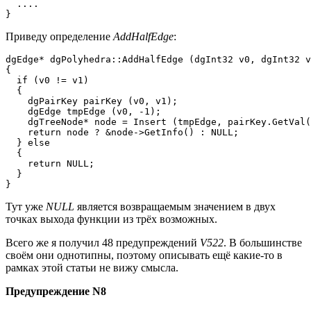
  ....

}
Приведу определение
AddHalfEdge
:
dgEdge* dgPolyhedra::AddHalfEdge (dgInt32 v0, dgInt32 v
{

  if (v0 != v1) 

  {

    dgPairKey pairKey (v0, v1);

    dgEdge tmpEdge (v0, -1);

    dgTreeNode* node = Insert (tmpEdge, pairKey.GetVal(
    return node ? &node->GetInfo() : NULL;

  } else 

  {

    return NULL;

  }

}
Тут уже
NULL
является возвращаемым значением в двух
точках выхода функции из трёх возможных.
Всего же я получил 48 предупреждений
V522
. В большинстве
своём они однотипны, поэтому описывать ещё какие-то в
рамках этой статьи не вижу смысла.
Предупреждение N8