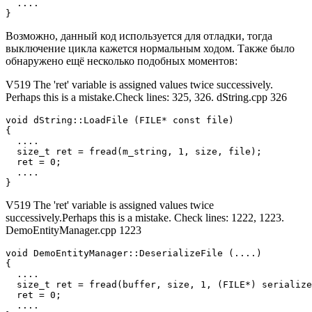
  ....

}
Возможно, данный код используется для отладки, тогда
выключение цикла кажется нормальным ходом. Также было
обнаружено ещё несколько подобных моментов:
V519 The 'ret' variable is assigned values twice successively.
Perhaps this is a mistake.Check lines: 325, 326. dString.cpp 326
void dString::LoadFile (FILE* const file)

{

  ....

  size_t ret = fread(m_string, 1, size, file);

  ret = 0;

  ....

}
V519 The 'ret' variable is assigned values twice
successively.Perhaps this is a mistake. Check lines: 1222, 1223.
DemoEntityManager.cpp 1223
void DemoEntityManager::DeserializeFile (....)

{

  ....

  size_t ret = fread(buffer, size, 1, (FILE*) serialize
  ret = 0;

  ....
