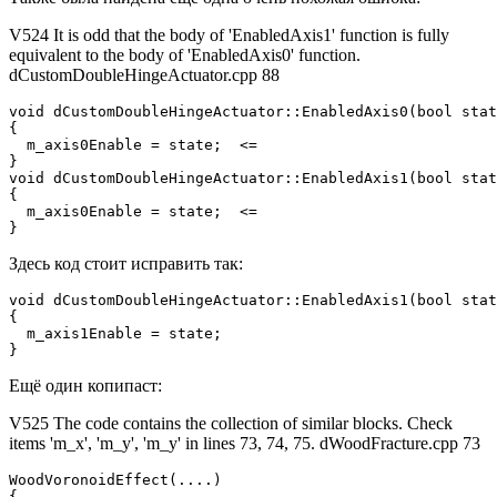
V524 It is odd that the body of 'EnabledAxis1' function is fully
equivalent to the body of 'EnabledAxis0' function.
dCustomDoubleHingeActuator.cpp 88
void dCustomDoubleHingeActuator::EnabledAxis0(bool stat
{

  m_axis0Enable = state;  <=

}

void dCustomDoubleHingeActuator::EnabledAxis1(bool stat
{

  m_axis0Enable = state;  <=

}
Здесь код стоит исправить так:
void dCustomDoubleHingeActuator::EnabledAxis1(bool stat
{

  m_axis1Enable = state;

}
Ещё один копипаст:
V525 The code contains the collection of similar blocks. Check
items 'm_x', 'm_y', 'm_y' in lines 73, 74, 75. dWoodFracture.cpp 73
WoodVoronoidEffect(....)

{
