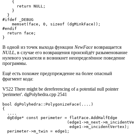
    {

      return NULL;

    }

  }

#ifdef _DEBUG

    memset(face, 0, sizeof (dgMinkFace));

#endif

  return face;

}
В одной из точек выхода функции
NewFace
возвращается
NULL
, в случае его возвращения произойдёт разыменование
нулевого указателя и возникнет неопределённое поведение
программы.
Ещё есть похожее предупреждение на более опасный
фрагмент кода:
V522 There might be dereferencing of a potential null pointer
'perimeter'. dgPolyhedra.cpp 2541
bool dgPolyhedra::PolygonizeFace(....)

{

  ....

  dgEdge* const perimeter = flatFace.AddHalfEdge

                           (edge1->m_next->m_incidentVe
                            edge1->m_incidentVertex);

  perimeter->m_twin = edge1;
