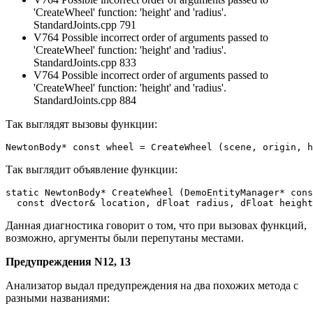
'CreateWheel' function: 'height' and 'radius'.
StandardJoints.cpp 791
V764 Possible incorrect order of arguments passed to
'CreateWheel' function: 'height' and 'radius'.
StandardJoints.cpp 833
V764 Possible incorrect order of arguments passed to
'CreateWheel' function: 'height' and 'radius'.
StandardJoints.cpp 884
Так выглядят вызовы функции:
NewtonBody* const wheel = CreateWheel (scene, origin, h
Так выглядит объявление функции:
static NewtonBody* CreateWheel (DemoEntityManager* cons
  const dVector& location, dFloat radius, dFloat height
Данная диагностика говорит о том, что при вызовах функций,
возможно, аргументы были перепутаны местами.
Предупреждения N12, 13
Анализатор выдал предупреждения на два похожих метода с
разными названиями: