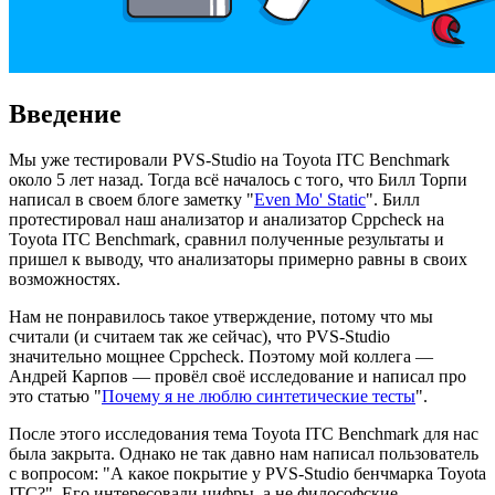
Введение
Мы уже тестировали PVS-Studio на Toyota ITC Benchmark
около 5 лет назад. Тогда всё началось с того, что Билл Торпи
написал в своем блоге заметку "
Even Mo' Static
". Билл
протестировал наш анализатор и анализатор Cppcheck на
Toyota ITC Benchmark, сравнил полученные результаты и
пришел к выводу, что анализаторы примерно равны в своих
возможностях.
Нам не понравилось такое утверждение, потому что мы
считали (и считаем так же сейчас), что PVS-Studio
значительно мощнее Cppcheck. Поэтому мой коллега —
Андрей Карпов — провёл своё исследование и написал про
это статью "
Почему я не люблю синтетические тесты
".
После этого исследования тема Toyota ITC Benchmark для нас
была закрыта. Однако не так давно нам написал пользователь
с вопросом: "А какое покрытие у PVS-Studio бенчмарка Toyota
ITС?". Его интересовали цифры, а не философские