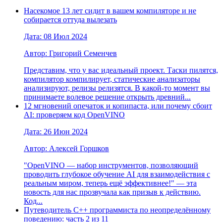
Насекомое 13 лет сидит в вашем компиляторе и не
собирается оттуда вылезать
Дата: 08 Июл 2024
Автор: Григорий Семенчев
Представим, что у вас идеальный проект. Таски пилятся,
компилятор компилирует, статические анализаторы
анализируют, релизы релизятся. В какой-то момент вы
принимаете волевое решение открыть древний...
12 мгновений опечаток и копипаста, или почему сбоит
AI: проверяем код OpenVINO
Дата: 26 Июн 2024
Автор: Алексей Горшков
"OpenVINO — набор инструментов, позволяющий
проводить глубокое обучение AI для взаимодействия с
реальным миром, теперь ещё эффективнее!" — эта
новость для нас прозвучала как призыв к действию.
Код...
Путеводитель C++ программиста по неопределённому
поведению: часть 2 из 11