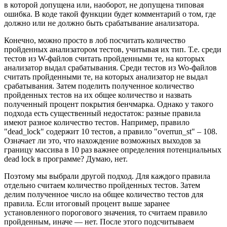
в которой допущена или, наоборот, не допущена типовая
ошибка. В коде такой функции будет комментарий о том, где
должно или не должно быть срабатывание анализатора.
Конечно, можно просто в лоб посчитать количество
пройденных анализатором тестов, учитывая их тип. Т.е. среди
тестов из W-файлов считать пройденными те, на которых
анализатор выдал срабатывания. Среди тестов из Wo-файлов
считать пройденными те, на которых анализатор не выдал
срабатывания. Затем поделить полученное количество
пройденных тестов на их общее количество и назвать
полученный процент покрытия бенчмарка. Однако у такого
подхода есть существенный недостаток: разные правила
имеют разное количество тестов. Например, правило
"dead_lock" содержит 10 тестов, а правило "overrun_st" – 108.
Означает ли это, что нахождение возможных выходов за
границу массива в 10 раз важнее определения потенциальных
dead lock в программе? Думаю, нет.
Поэтому мы выбрали другой подход. Для каждого правила
отдельно считаем количество пройденных тестов. Затем
делим полученное число на общее количество тестов для
правила. Если итоговый процент выше заранее
установленного порогового значения, то считаем правило
пройденным, иначе — нет. После этого подсчитываем