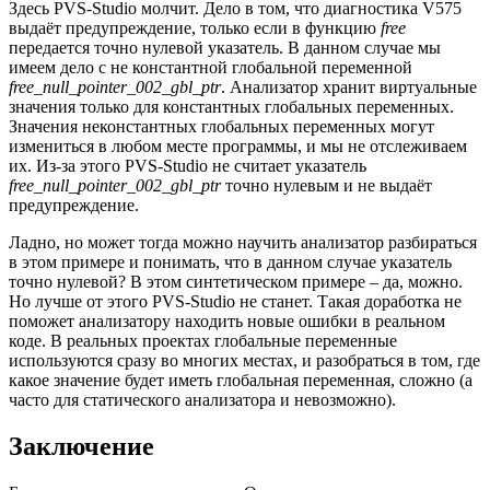
Здесь PVS-Studio молчит. Дело в том, что диагностика V575
выдаёт предупреждение, только если в функцию
free
передается точно нулевой указатель. В данном случае мы
имеем дело с не константной глобальной переменной
free_null_pointer_002_gbl_ptr
. Анализатор хранит виртуальные
значения только для константных глобальных переменных.
Значения неконстантных глобальных переменных могут
измениться в любом месте программы, и мы не отслеживаем
их. Из-за этого PVS-Studio не считает указатель
free_null_pointer_002_gbl_ptr
точно нулевым и не выдаёт
предупреждение.
Ладно, но может тогда можно научить анализатор разбираться
в этом примере и понимать, что в данном случае указатель
точно нулевой? В этом синтетическом примере – да, можно.
Но лучше от этого PVS-Studio не станет. Такая доработка не
поможет анализатору находить новые ошибки в реальном
коде. В реальных проектах глобальные переменные
используются сразу во многих местах, и разобраться в том, где
какое значение будет иметь глобальная переменная, сложно (а
часто для статического анализатора и невозможно).
Заключение