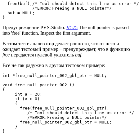
  free(buf);/* Tool should detect this line as error */

            /*ERROR:Freeing a NULL pointer*/

  buf = NULL;

}
Предупреждение PVS-Studio:
V575
The null pointer is passed
into 'free' function. Inspect the first argument.
В этом тесте анализатор делает ровно то, что от него и
ожидает тестовый пример – предупреждает, что в функцию
free
передается нулевой указатель
buf
.
Всё не так радужно в другом тестовом примере:
int *free_null_pointer_002_gbl_ptr = NULL;

void free_null_pointer_002 ()

{

     int a = 20;

     if (a > 0)

     {

       free(free_null_pointer_002_gbl_ptr);

          /* Tool should detect this line as error */

          /*ERROR:Freeing a NULL pointer*/

       free_null_pointer_002_gbl_ptr = NULL;

     }

}