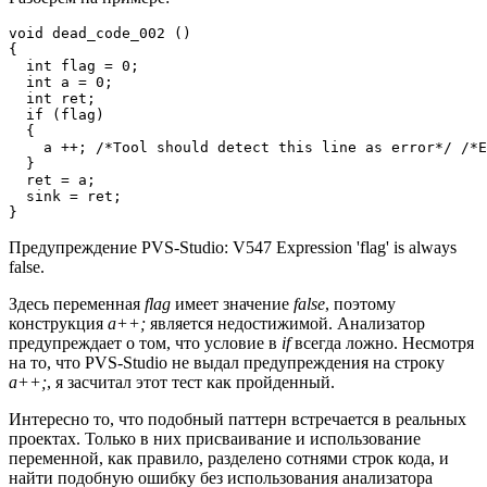
void dead_code_002 ()

{

  int flag = 0;

  int a = 0;

  int ret;

  if (flag)

  {

    a ++; /*Tool should detect this line as error*/ /*E
  }

  ret = a;

  sink = ret;

}
Предупреждение PVS-Studio: V547 Expression 'flag' is always
false.
Здесь переменная
flag
имеет значение
false
, поэтому
конструкция
a++;
является недостижимой. Анализатор
предупреждает о том, что условие в
if
всегда ложно. Несмотря
на то, что PVS-Studio не выдал предупреждения на строку
a++;
, я засчитал этот тест как пройденный.
Интересно то, что подобный паттерн встречается в реальных
проектах. Только в них присваивание и использование
переменной, как правило, разделено сотнями строк кода, и
найти подобную ошибку без использования анализатора