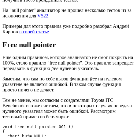
На "null pointer" анализатор не прошел несколько тестов из-за
исключения для
V522
.
Примеры для этого правила уже подробно разобрал Андрей
Карпов
в своей статье
.
Free null pointer
Ещё одним правилом, которое анализатор не смог покрыть на
100%, стало правило "free null pointer". Это правило запрещает
передавать в функцию
free
нулевой указатель.
Заметим, что сам по себе вызов функции
free
на нулевом
указателе не является ошибкой. В таком случае функция
просто ничего не делает.
Тем не менее, мы согласны с создателями Toyota ITC
Benchmark и тоже считаем, что в некоторых случаях передача
нулевого указателя может быть ошибкой. Рассмотрим
тестовый пример из бенчмарка:
void free_null_pointer_001 ()

{

  char* buf= NULL;
