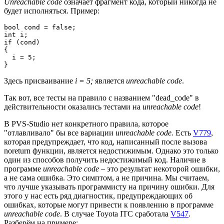
Unreachable code
означает фрагмент кода, который никогда не
будет исполняться. Пример:
bool cond = false;

int i;

if (cond) 

{

  i = 5;

}
Здесь присваивание
i = 5;
является
unreachable code
.
Так вот, все тесты на правило с названием "dead_code" в
действительности оказались тестами на
unreachable code
!
В PVS-Studio нет конкретного правила, которое
"отлавливало" бы все вариации
unreachable code.
Есть
V779
,
которая предупреждает, что код, написанный после вызова
noreturn функции, является недостижимым. Однако это только
один из способов получить недостижимый код. Наличие в
программе
unreachable code
– это результат некоторой ошибки,
а не сама ошибка. Это симптом, а не причина. Мы считаем,
что лучше указывать программисту на причину ошибки. Для
этого у нас есть ряд диагностик, предупреждающих об
ошибках, которые могут привести к появлению в программе
unreachable codе
. В случае Toyota ITC сработала
V547
.
Разберём на примере: