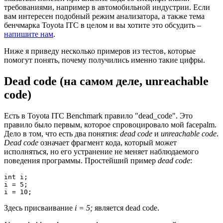
требованиями, например в автомобильной индустрии. Если
вам интересен подобный режим анализатора, а также тема
бенчмарка Toyota ITC в целом и вы хотите это обсудить –
напишите нам
.
Ниже я приведу несколько примеров из тестов, которые
помогут понять, почему получились именно такие цифры.
Dead code (на самом деле, unreachable
code)
Есть в Toyota ITC Benchmark правило "dead_code". Это
правило было первым, которое спровоцировало мой facepalm.
Дело в том, что есть два понятия:
dead code
и
unreachable code
.
Dead code
означает фрагмент кода, который может
исполняться, но его устранение не меняет наблюдаемого
поведения программы. Простейший пример
dead code
:
int i;

i = 5;

i = 10;
Здесь присваивание
i = 5;
является dead code.