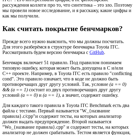
рассуждения коллеги про то, что синтетика – это зло. Поэтому
мы провели новое исследование, и я расскажу, какие цифры и
как мы получили.
Как считать покрытие бенчмарков?
Прежде всего нужно выяснить, что мы должны посчитать.
Для этого разберёмся в структуре бенчмарка Toyota ITC.
Рассматривать будем версию бенчмарка с
GitHub
.
Бенчмарк включает 51 правило. Под правилом понимаем
типовую ошибку, которая может быть допущена в C и/или
C++ проекте. Например, в Toyota ITC есть правило "conflicting
cond". Это правило означает, что в коде не должно быть
противоречащих друг другу условий. Так, условие
(a == 0)
&& (a == 1)
состоит из двух противоречащих друг другу
условий
(a == 0)
и
(a == 1)
, а значит, содержит ошибку.
Для каждого такого правила в Toyota ITC Benchmark есть два
файла с тестами. Первый называется "W_{название
правила}.c/cpp"и содержит тесты, на которых анализатор
должен выдать предупреждение. Второй называется
"Wo_{название правила}.cpp" и содержит тесты, на которых
анализатор не должен срабатывать. Тестом является функция,