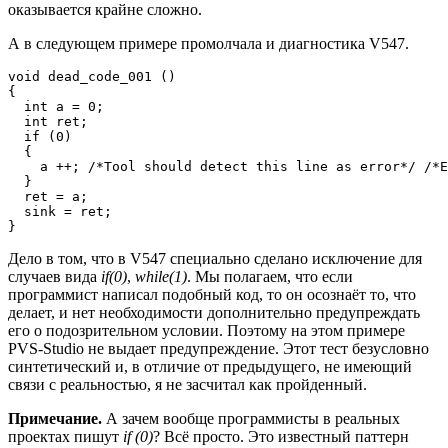
оказывается крайне сложно.
А в следующем примере промолчала и диагностика V547.
void dead_code_001 ()

{

  int a = 0;

  int ret;

  if (0)

  {

    a ++; /*Tool should detect this line as error*/ /*E
  }

  ret = a;

  sink = ret;

}
Дело в том, что в V547 специально сделано исключение для
случаев вида
if(0)
,
while(1)
. Мы полагаем, что если
программист написал подобный код, то он осознаёт то, что
делает, и нет необходимости дополнительно предупреждать
его о подозрительном условии. Поэтому на этом примере
PVS-Studio не выдает предупреждение. Этот тест безусловно
синтетический и, в отличие от предыдущего, не имеющий
связи с реальностью, я не засчитал как пройденный.
Примечание.
А зачем вообще программисты в реальных
проектах пишут
if (0)
? Всё просто. Это известный паттерн