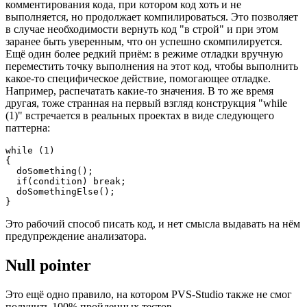
комментирования кода, при котором код хоть и не
выполняется, но продолжает компилироваться. Это позволяет
в случае необходимости вернуть код "в строй" и при этом
заранее быть уверенным, что он успешно скомпилируется.
Ещё один более редкий приём: в режиме отладки вручную
переместить точку выполнения на этот код, чтобы выполнить
какое-то специфическое действие, помогающее отладке.
Например, распечатать какие-то значения. В то же время
другая, тоже странная на первый взгляд конструкция "while
(1)" встречается в реальных проектах в виде следующего
паттерна:
while (1)

{

  doSomething();

  if(condition) break;

  doSomethingElse();

}
Это рабочий способ писать код, и нет смысла выдавать на нём
предупреждение анализатора.
Null pointer
Это ещё одно правило, на котором PVS-Studio также не смог
получить 100% пройденных тестов.