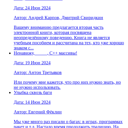
Дата: 24 Июн 2024
Автор: Андрей Карпов, Дмитрий Свиридкин
Вашему вниманию предлагается вторая часть
электронной книги, которая посвящена
неопределённому поведению. Книга не является
учебным пособием и рассчитана на тех, кто уже хорошо
знаком с...
Ненавижу, _____, C++ массивы!
Дата: 19 Июн 2024
Автор: Антон Третьяков
Или почему мне кажется, что про них нужно знать, но
не нужно использовать.
Улыбка сквозь баги
Дата: 14 Июн 2024
Автор: Евгений Фёклин
Мы уже много раз писали о багах: в играх, программах
ракет и т.д. Настало время продолжить традицию. На