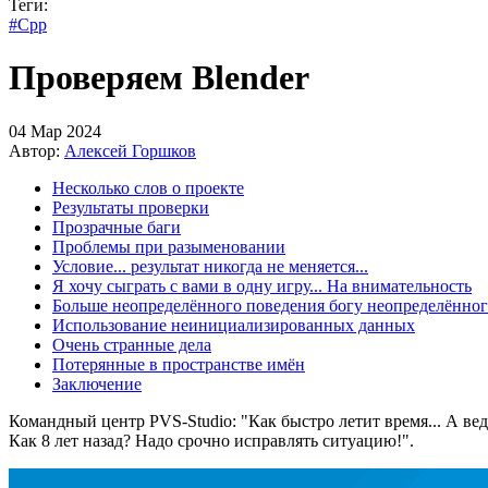
Теги:
#Cpp
Проверяем Blender
04 Мар 2024
Автор:
Алексей Горшков
Несколько слов о проекте
Результаты проверки
Прозрачные баги
Проблемы при разыменовании
Условие... результат никогда не меняется...
Я хочу сыграть с вами в одну игру... На внимательность
Больше неопределённого поведения богу неопределённог
Использование неинициализированных данных
Очень странные дела
Потерянные в пространстве имён
Заключение
Командный центр PVS-Studio: "Как быстро летит время... А ведь
Как 8 лет назад? Надо срочно исправлять ситуацию!".