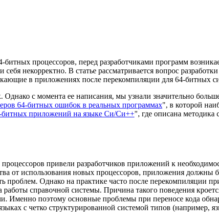
4-битных процессоров, перед разработчиками программ возника
 себя некорректно. В статье рассматривается вопрос разработки
ающие в приложениях после перекомпиляции для 64-битных сист
 Однако с момента ее написания, мы узнали значительно больше
еров 64-битных ошибок в реальных программах
", в которой на
4-битных приложений на языке Си/Си++
", где описана методика
 процессоров привели разработчиков приложений к необходимос
ства от использования новых процессоров, приложения должны
ть проблем. Однако на практике часто после перекомпиляции при
а работы справочной системы. Причина такого поведения кроетс
ами. Именно поэтому основные проблемы при переносе кода обн
зыках с четко структурированной системой типов (например, яз