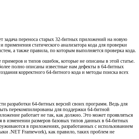
ет задача переноса старых 32-битных приложений на новую
 и применения статического анализатора кода для проверки
ем, а также правила, по которым выполняется проверка кода.
 примеров и типов ошибок, которые не описаны в этой статье.
иболее полно описаны известные нам дефекты в 64-битных
 создания корректного 64-битного кода и методы поиска всех
ти разработки 64-битных версий своих программ. Ведь для
 быть перекомпилированы для поддержки 64-битной
ложение работает не так, как должно. Это может проявляться
я в изменении размеров базовых типов данных в 64-битных
аруживаются в приложениях, разработанных с использованием
ыки .NET Framework), как правило, таких проблем не