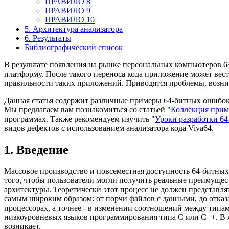
ПРАВИЛО 8
ПРАВИЛО 9
ПРАВИЛО 10
5. Архитектура анализатора
6. Результаты
Библиографический список
В результате появления на рынке персональных компьютеров 6
платформу. После такого переноса кода приложение может вести
правильности таких приложений. Приводятся проблемы, возник
Данная статья содержит различные примеры 64-битных ошибок.
Мы предлагаем вам познакомиться со статьей "
Коллекция прим
программах. Также рекомендуем изучить "
Уроки разработки 6
видов дефектов с использованием анализатора кода Viva64.
1. Введение
Массовое производство и повсеместная доступность 64-битных
того, чтобы пользователи могли получить реальные преимуще
архитектуры. Теоретически этот процесс не должен представля
самым широким образом: от порчи файлов с данными, до отказ
процессорах, а точнее - в изменении соотношений между тип
низкоуровневых языков программирования типа C или C++. В я
возникает.