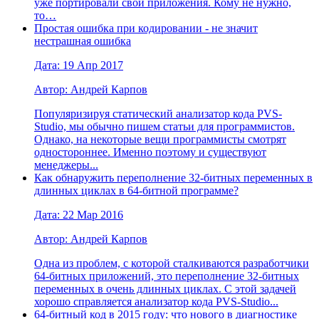
уже портировали свои приложения. Кому не нужно,
то…
Простая ошибка при кодировании - не значит
нестрашная ошибка
Дата: 19 Апр 2017
Автор: Андрей Карпов
Популяризируя статический анализатор кода PVS-
Studio, мы обычно пишем статьи для программистов.
Однако, на некоторые вещи программисты смотрят
одностороннее. Именно поэтому и существуют
менеджеры...
Как обнаружить переполнение 32-битных переменных в
длинных циклах в 64-битной программе?
Дата: 22 Мар 2016
Автор: Андрей Карпов
Одна из проблем, с которой сталкиваются разработчики
64-битных приложений, это переполнение 32-битных
переменных в очень длинных циклах. С этой задачей
хорошо справляется анализатор кода PVS-Studio...
64-битный код в 2015 году: что нового в диагностике