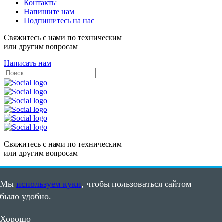
Контакты
Напишите нам
Подпишитесь на нас
Свяжитесь с нами по техническим
или другим вопросам
Написать нам
Свяжитесь с нами по техническим
или другим вопросам
Написать нам
Мы
используем куки
, чтобы пользоваться сайтом
Карта сайта
было удобно.
Пользовательское соглашение
©2008 - 2026, ООО "ПВС"
Хорошо