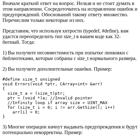
Вначале краткий ответ на вопрос. Нельзя и не стоит думать в
этом направлении. Сосредоточьтесь на исправлении ошибок и
предупреждений. Обоснований такому ответу множество.
Перечислим только некоторые из них.
Представим, что используя хитрости (typedef, #define), вам
удастся переопределить тип size_t в вашем коде как 32-
битный. Тогда:
1) Вы получите несовместимость при попытке линковки с
библиотеками, которые собраны с size_t нормального размера.
2) Вы получите дополнительные ошибки. Пример:
#define size_t unsigned

void Errors(void *ptr, CArray<int> &arr)

{

  size_t a = (size_t)ptr;

  ptr = (void *)a; //Invalid pointer

  //Infinity loop if array size > UINT_MAX

  for (size_t i = 0; i != arr.GetSize(); i++)

    arr[i] = 0;

}
3) Многие операции начнут выдавать предупреждения и будут
потенциально некорректны. Пример: