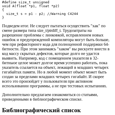
#define size_t unsigned

void A(float *p1, float *p2)

{

  size_t s = p1 - p2; //Warning C4244

}
Подведем итог. Не следует пытаться осуществить "хак" по
смене размера типа size_t/ptrdiff_t. Трудозатраты на
разрешение проблемы с линковкой, исправлением новых
ошибок и предупреждений компилятора могут быть больше,
чем при рефакторинге кода для полноценной поддержки 64-
битности. При этом занимаясь "хаком" вы рискуете внести в
код массу скрытых дефектов, которые долго не удастся
выявить. Например, код с помещением указателя в 32-
битныое целое может долгое время успешно работать, пока
указатель ссылается на объект, лежащий в младших четырех
гигабайтах памяти. Но в любой момент объект может быть
создан за пределами младших четырех гигабайт. И скорее
всего это произойдет у пользователя при активном
использовании программы, а не при тестовых испытаниях.
Дополнительно предлагаем ознакомиться со статьями,
приведенными в библиографическом списке.
Библиографический список