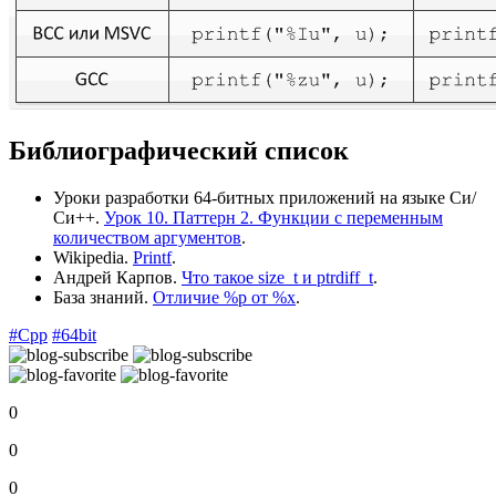
Библиографический список
Уроки разработки 64-битных приложений на языке Си/
Си++.
Урок 10. Паттерн 2. Функции с переменным
количеством аргументов
.
Wikipedia.
Printf
.
Андрей Карпов.
Что такое size_t и ptrdiff_t
.
База знаний.
Отличие %p от %x
.
#Cpp
#64bit
0
0
0