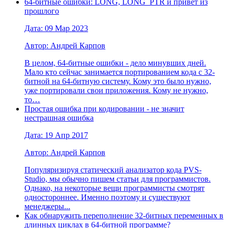
64-битные ошибки: LONG, LONG_PTR и привет из
прошлого
Дата: 09 Мар 2023
Автор: Андрей Карпов
В целом, 64-битные ошибки - дело минувших дней.
Мало кто сейчас занимается портированием кода с 32-
битной на 64-битную систему. Кому это было нужно,
уже портировали свои приложения. Кому не нужно,
то…
Простая ошибка при кодировании - не значит
нестрашная ошибка
Дата: 19 Апр 2017
Автор: Андрей Карпов
Популяризируя статический анализатор кода PVS-
Studio, мы обычно пишем статьи для программистов.
Однако, на некоторые вещи программисты смотрят
одностороннее. Именно поэтому и существуют
менеджеры...
Как обнаружить переполнение 32-битных переменных в
длинных циклах в 64-битной программе?