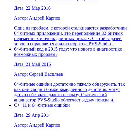
Дата: 22 Мар 2016
Автор: Андрей Карпов
Одна из проблем, с которой сталкиваются разработчики
64-битных приложений, это переполнение 32-битных
переменных в очень длинных циклах. С этой задачей
хорошо справляется анализатор кода PVS-Studio...
64-битный код в 2015 году: что нового в диагностике
возможных проблем?
Дата: 21 Май 2015
Автор: Сергей Васильев
64-битные ошибки достаточно тяжело обнаружить, так
как они сродни бомбе замедленного действия: могут
дать о себе знать далеко не сразу. Статический
анализатор PVS-Studio облегчает задачу поиска и...
C++11 и 64-битные ошибки
Дата: 29 Апр 2014
Автор: Андрей Карпов