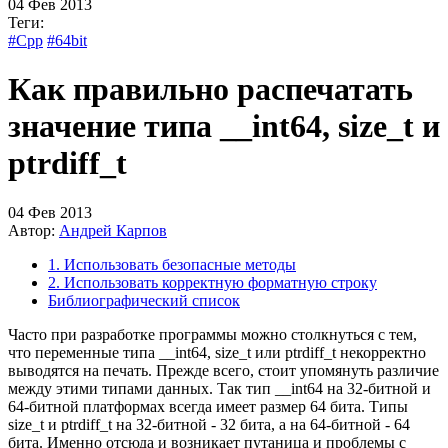
04 Фев 2013
Теги:
#Cpp
#64bit
Как правильно распечатать
значение типа __int64, size_t и
ptrdiff_t
04 Фев 2013
Автор:
Андрей Карпов
1. Использовать безопасные методы
2. Использовать корректную форматную строку
Библиографический список
Часто при разработке программы можно столкнуться с тем,
что переменные типа __int64, size_t или ptrdiff_t некорректно
выводятся на печать. Прежде всего, стоит упомянуть различие
между этими типами данных. Так тип __int64 на 32-битной и
64-битной платформах всегда имеет размер 64 бита. Типы
size_t и ptrdiff_t на 32-битной - 32 бита, а на 64-битной - 64
бита. Именно отсюда и возникает путаница и проблемы с