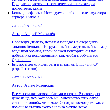
Предлагаю расчехлить статический анализатор и
посмотреть, какие...
Кошмар нефалема. Исследуем ошибки в коде эмулятора
сервера Diablo 3
Дата: 25 Апр 2024
Автор: Андрей Москалёв
Преследуя Диабло, нефалем попадает в очередную
западню Белиала. Погруженный в смертельный кошмар
владыкой обмана, герой должен повторить былые
победы над воплощениями зла, чтобы пробудиться.
Однако в…
Быстро и легко ищем баги в играх на Unity (для C#
разработчиков)
Дата: 03 Апр 2024
Автор: Артём Ровенский
Все мы сталкиваемся с багами в играх. В некоторых
даже чаще, чем хотелось бы. Множество этих багов
связаны с ошибками в коде. Сегодня посмотрим, как с
помощью статического анализа можно легко...