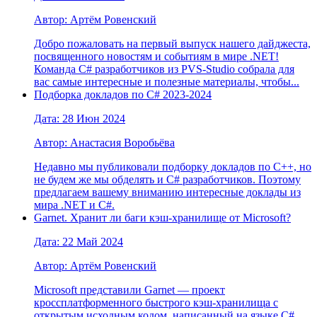
Автор: Артём Ровенский
Добро пожаловать на первый выпуск нашего дайджеста,
посвященного новостям и событиям в мире .NET!
Команда C# разработчиков из PVS-Studio собрала для
вас самые интересные и полезные материалы, чтобы...
Подборка докладов по С# 2023-2024
Дата: 28 Июн 2024
Автор: Анастасия Воробьёва
Недавно мы публиковали подборку докладов по C++, но
не будем же мы обделять и C# разработчиков. Поэтому
предлагаем вашему вниманию интересные доклады из
мира .NET и C#.
Garnet. Хранит ли баги кэш-хранилище от Microsoft?
Дата: 22 Май 2024
Автор: Артём Ровенский
Microsoft представили Garnet — проект
кроссплатформенного быстрого кэш-хранилища с
открытым исходным кодом, написанный на языке C#.