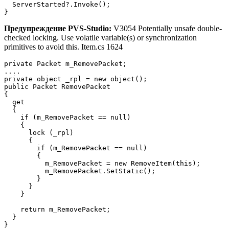
  ServerStarted?.Invoke();

}
Предупреждение PVS-Studio:
V3054 Potentially unsafe double-
checked locking. Use volatile variable(s) or synchronization
primitives to avoid this. Item.cs 1624
private Packet m_RemovePacket;

....

private object _rpl = new object();

public Packet RemovePacket

{

  get

  {

    if (m_RemovePacket == null)

    {

      lock (_rpl)

      {

        if (m_RemovePacket == null)

        {

          m_RemovePacket = new RemoveItem(this);

          m_RemovePacket.SetStatic();

        }

      }

    }

    return m_RemovePacket;

  }

}