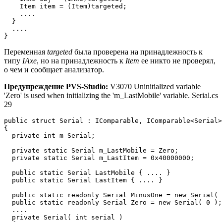
    Item item = (Item)targeted;

    ....

  }

  ....

}
Переменная
targeted
была проверена на принадлежность к
типу
IAxe
, но на принадлежность к
Item
ее никто не проверял,
о чем и сообщает анализатор.
Предупреждение PVS-Studio:
V3070 Uninitialized variable
'Zero' is used when initializing the 'm_LastMobile' variable. Serial.cs
29
public struct Serial : IComparable, IComparable<Serial>

{

  private int m_Serial;

  private static Serial m_LastMobile = Zero;           
  private static Serial m_LastItem = 0x40000000;

  public static Serial LastMobile { .... }

  public static Serial LastItem { .... }

  public static readonly Serial MinusOne = new Serial( 
  public static readonly Serial Zero = new Serial( 0 );
  ....

  private Serial( int serial )
