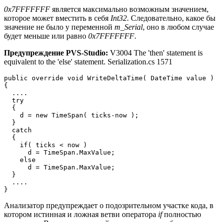
0x7FFFFFFF
является максимально возможным значением,
которое может вместить в себя
Int32
. Следовательно, какое бы
значение не было у переменной
m_Serial
, оно в любом случае
будет меньше или равно
0x7FFFFFFF
.
Предупреждение PVS-Studio:
V3004 The 'then' statement is
equivalent to the 'else' statement. Serialization.cs 1571
public override void WriteDeltaTime( DateTime value )

{

  ....

  try 

  { 

    d = new TimeSpan( ticks-now ); 

  }

  catch 

  {

    if( ticks < now ) 

      d = TimeSpan.MaxValue; 

    else 

      d = TimeSpan.MaxValue;

  }

  ....

}
Анализатор предупреждает о подозрительном участке кода, в
котором истинная и ложная ветви оператора
if
полностью