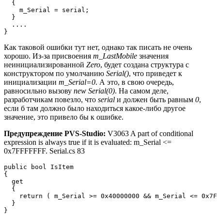
  {

    m_Serial = serial;

  }

  ....

}
Как таковой ошибки тут нет, однако так писать не очень
хорошо. Из-за присвоения
m_LastMobile
значения
неинициализированной
Zero
, будет создана структура с
конструктором по умолчанию
Serial()
, что приведет к
инициализации
m_Serial=0
. А это, в свою очередь,
равносильно вызову
new Serial(0)
. На самом деле,
разработчикам повезло, что
serial
и должен быть равным
0
,
если б там должно было находиться какое-либо другое
значение, это привело бы к ошибке.
Предупреждение PVS-Studio:
V3063 A part of conditional
expression is always true if it is evaluated: m_Serial <=
0x7FFFFFFF. Serial.cs 83
public bool IsItem

{

  get

  {

    return ( m_Serial >= 0x40000000 && m_Serial <= 0x7F
  }

}