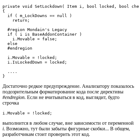
private void SetLockdown( Item i, bool locked, bool che
{

  if ( m_LockDowns == null )

    return;

  #region Mondain's Legacy

  if ( i is BaseAddonContainer )

    i.Movable = false;

  else

  #endregion

  i.Movable = !locked;

  i.IsLockedDown = locked;

  ....

}
Достаточно редкое предупреждение. Анализатору показалось
подозрительным форматирование кода после директивы
#endregion.
Если не вчитываться в код, выглядит, будто
строчка
i.Movable = !locked;
выполнится в любом случае, вне зависимости от переменной
i
. Возможно, тут были забыты фигурные скобки... В общем,
разработчикам стоит проверить этот код.