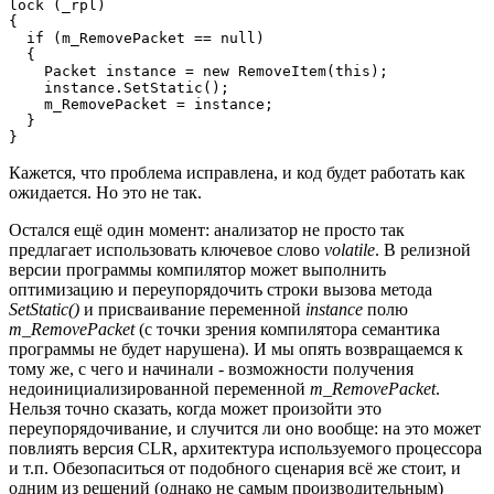
lock (_rpl)

{

  if (m_RemovePacket == null)

  {

    Packet instance = new RemoveItem(this);

    instance.SetStatic();

    m_RemovePacket = instance;

  }

}
Кажется, что проблема исправлена, и код будет работать как
ожидается. Но это не так.
Остался ещё один момент: анализатор не просто так
предлагает использовать ключевое слово
volatile
. В релизной
версии программы компилятор может выполнить
оптимизацию и переупорядочить строки вызова метода
SetStatic()
и присваивание переменной
instance
полю
m_RemovePacket
(с точки зрения компилятора семантика
программы не будет нарушена). И мы опять возвращаемся к
тому же, с чего и начинали - возможности получения
недоинициализированной переменной
m_RemovePacket
.
Нельзя точно сказать, когда может произойти это
переупорядочивание, и случится ли оно вообще: на это может
повлиять версия CLR, архитектура используемого процессора
и т.п. Обезопаситься от подобного сценария всё же стоит, и
одним из решений (однако не самым производительным)