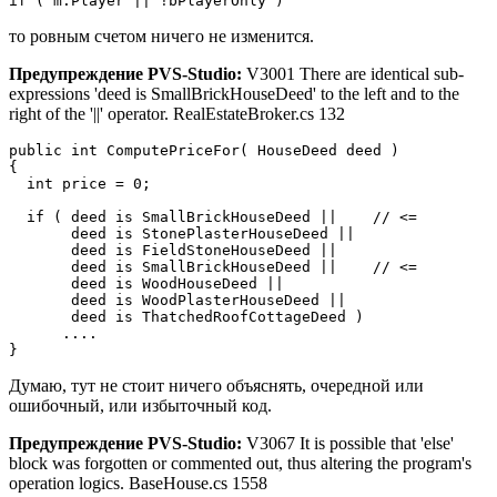
if ( m.Player || !bPlayerOnly )
то ровным счетом ничего не изменится.
Предупреждение PVS-Studio:
V3001 There are identical sub-
expressions 'deed is SmallBrickHouseDeed' to the left and to the
right of the '||' operator. RealEstateBroker.cs 132
public int ComputePriceFor( HouseDeed deed )

{

  int price = 0;

  if ( deed is SmallBrickHouseDeed ||    // <=

       deed is StonePlasterHouseDeed ||

       deed is FieldStoneHouseDeed ||

       deed is SmallBrickHouseDeed ||    // <=

       deed is WoodHouseDeed ||

       deed is WoodPlasterHouseDeed ||

       deed is ThatchedRoofCottageDeed )

      ....

}
Думаю, тут не стоит ничего объяснять, очередной или
ошибочный, или избыточный код.
Предупреждение PVS-Studio:
V3067 It is possible that 'else'
block was forgotten or commented out, thus altering the program's
operation logics. BaseHouse.cs 1558