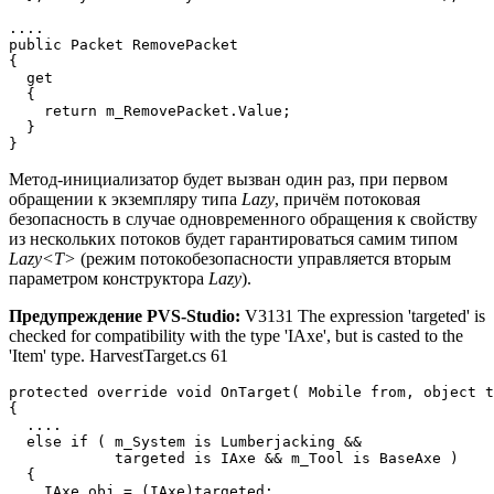
....

public Packet RemovePacket

{

  get

  {

    return m_RemovePacket.Value;

  }

}
Метод-инициализатор будет вызван один раз, при первом
обращении к экземпляру типа
Lazy
, причём потоковая
безопасность в случае одновременного обращения к свойству
из нескольких потоков будет гарантироваться самим типом
Lazy<T>
(режим потокобезопасности управляется вторым
параметром конструктора
Lazy
).
Предупреждение PVS-Studio:
V3131 The expression 'targeted' is
checked for compatibility with the type 'IAxe', but is casted to the
'Item' type. HarvestTarget.cs 61
protected override void OnTarget( Mobile from, object t
{

  ....

  else if ( m_System is Lumberjacking &&

            targeted is IAxe && m_Tool is BaseAxe )

  {

    IAxe obj = (IAxe)targeted;
