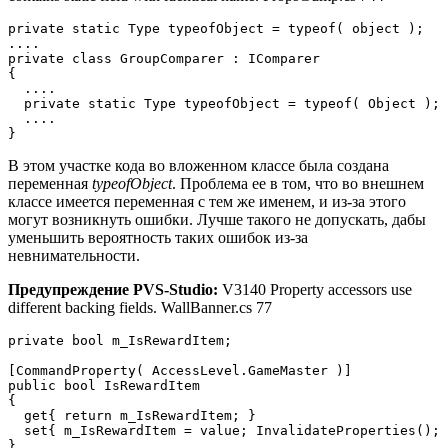
private static Type typeofObject = typeof( object );

....

private class GroupComparer : IComparer

{

  ....

  private static Type typeofObject = typeof( Object );

  ....

}
В этом участке кода во вложенном классе была создана
переменная
typeofObject
. Проблема ее в том, что во внешнем
классе имеется переменная с тем же именем, и из-за этого
могут возникнуть ошибки. Лучше такого не допускать, дабы
уменьшить вероятность таких ошибок из-за
невнимательности.
Предупреждение PVS-Studio:
V3140 Property accessors use
different backing fields. WallBanner.cs 77
private bool m_IsRewardItem;

[CommandProperty( AccessLevel.GameMaster )]

public bool IsRewardItem

{

  get{ return m_IsRewardItem; }

  set{ m_IsRewardItem = value; InvalidateProperties(); 
}
