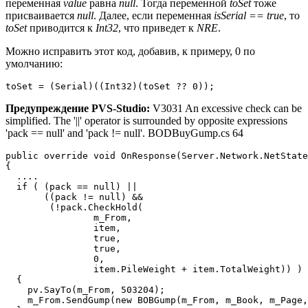
переменная
value
равна
null
. Тогда переменной
toSet
тоже
присваивается
null
. Далее, если переменная
isSerial == true
, то
toSet
приводится к
Int32
, что приведет к
NRE
.
Можно исправить этот код, добавив, к примеру, 0 по
умолчанию:
toSet = (Serial)((Int32)(toSet ?? 0));
Предупреждение PVS-Studio:
V3031 An excessive check can be
simplified. The '||' operator is surrounded by opposite expressions
'pack == null' and 'pack != null'. BODBuyGump.cs 64
public override void OnResponse(Server.Network.NetState
{

  ....

  if ( (pack == null) ||

       ((pack != null) &&

        (!pack.CheckHold(

                m_From,

                item,

                true,

                true,

                0,

                item.PileWeight + item.TotalWeight)) ) 
  {

    pv.SayTo(m_From, 503204);

    m_From.SendGump(new BOBGump(m_From, m_Book, m_Page,