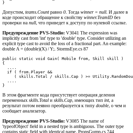
}
Допустим,
teams.Count
равно
0
. Тогда
winner = null.
И далее в
коде происходит обращение к свойству
winner.TeamID
без
проверки на
null
, что приведет к доступу по нулевой ссылке.
Предупреждение PVS-Studio:
V3041 The expression was
implicitly cast from 'int' type to 'double' type. Consider utilizing an
explicit type cast to avoid the loss of a fractional part. An example:
double A = (double)(X) / Y;. StormsEye.cs 87
public static void Gain( Mobile from, Skill skill ) 

{

  ....

  if ( from.Player && 

     ( skills.Total / skills.Cap ) >= Utility.RandomDou
  ....

}
В этом фрагменте кода присутствует операция деления
переменных
skills.Total
и
skills.Cap
, имеющих тип
int
, а
результат потом неявно преобразуется к типу
double
, о чем и
сообщает анализатор.
Предупреждение PVS-Studio:
V3085 The name of
'typeofObject' field in a nested type is ambiguous. The outer type
contains static field with identical name. PropsGump.cs 744