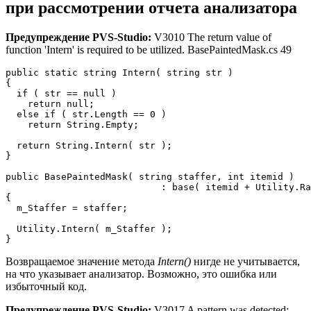
при рассмотрении отчета анализатора
Предупреждение PVS-Studio:
V3010 The return value of
function 'Intern' is required to be utilized. BasePaintedMask.cs 49
public static string Intern( string str )

{

  if ( str == null )

    return null;

  else if ( str.Length == 0 )

    return String.Empty;

  return String.Intern( str );

}

public BasePaintedMask( string staffer, int itemid )

                            : base( itemid + Utility.Ra
{

  m_Staffer = staffer;

  Utility.Intern( m_Staffer );

}
Возвращаемое значение метода
Intern()
нигде не учитывается,
на что указывает анализатор. Возможно, это ошибка или
избыточный код.
Предупреждение PVS-Studio:
V3017 A pattern was detected: