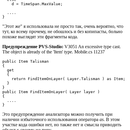
    d = TimeSpan.MaxValue;

  ....

}
"Этот же" я использовала не просто так, очень вероятно, что
тут, ко всему прочему, не обошлось и без копипасты, больно
похоже выглядят эти фрагменты кода.
Предупреждение PVS-Studio:
V3051 An excessive type cast.
The object is already of the 'Item' type. Mobile.cs 11237
public Item Talisman

{

  get

  {

    return FindItemOnLayer( Layer.Talisman ) as Item;

  }

}

public Item FindItemOnLayer( Layer layer )

{

  ....

}
Это предупреждение анализатора можно получить при
наличии избыточного использования оператора
as
. В этом
участке кода ошибки нет, но также нет и смысла приводить
объект к своему же типу.