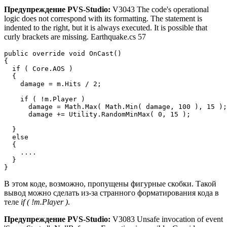
Предупреждение PVS-Studio:
V3043 The code's operational
logic does not correspond with its formatting. The statement is
indented to the right, but it is always executed. It is possible that
curly brackets are missing. Earthquake.cs 57
public override void OnCast()

{

  if ( Core.AOS )

  {

    damage = m.Hits / 2;

    if ( !m.Player )

      damage = Math.Max( Math.Min( damage, 100 ), 15 );

      damage += Utility.RandomMinMax( 0, 15 );         
  }

  else

  {

    ....

  }

}
В этом коде, возможно, пропущены фигурные скобки. Такой
вывод можно сделать из-за странного форматирования кода в
теле
if ( !m.Player )
.
Предупреждение PVS-Studio:
V3083 Unsafe invocation of event