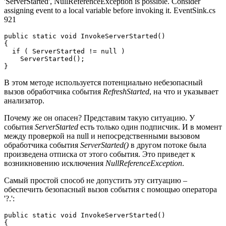
'ServerStarted', NullReferenceException is possible. Consider
assigning event to a local variable before invoking it. EventSink.cs
921
public static void InvokeServerStarted()

{

  if ( ServerStarted != null )

    ServerStarted();

}
В этом методе используется потенциально небезопасный
вызов обработчика события
RefreshStarted
, на что и указывает
анализатор.
Почему же он опасен? Представим такую ситуацию. У
события
ServerStarted
есть только один подписчик. И в момент
между проверкой на null и непосредственными вызовом
обработчика события
ServerStarted()
в другом потоке была
произведена отписка от этого события. Это приведет к
возникновению исключения
NullReferenceException
.
Самый простой способ не допустить эту ситуацию –
обеспечить безопасный вызов события с помощью оператора
'?.':
public static void InvokeServerStarted()

{
