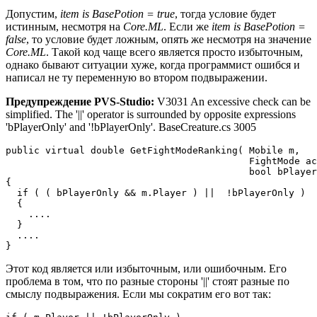
Допустим,
item is BasePotion = true
, тогда условие будет
истинным, несмотря на
Core.ML
. Если же
item is BasePotion =
false
, то условие будет ложным, опять же несмотря на значение
Core.ML
. Такой код чаще всего является просто избыточным,
однако бывают ситуации хуже, когда программист ошибся и
написал не ту переменную во втором подвыражении.
Предупреждение PVS-Studio:
V3031 An excessive check can be
simplified. The '||' operator is surrounded by opposite expressions
'bPlayerOnly' and '!bPlayerOnly'. BaseCreature.cs 3005
public virtual double GetFightModeRanking( Mobile m,

                                           FightMode ac
                                           bool bPlayer
{

  if ( ( bPlayerOnly && m.Player ) ||  !bPlayerOnly )

  {

    ....

  }

  ....

}
Этот код является или избыточным, или ошибочным. Его
проблема в том, что по разные стороны '||' стоят разные по
смыслу подвыражения. Если мы сократим его вот так: