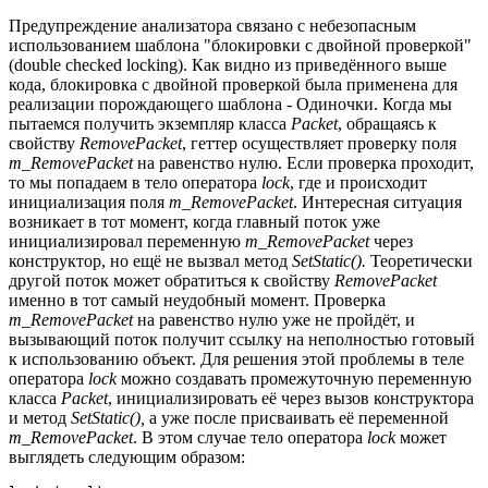
Предупреждение анализатора связано с небезопасным
использованием шаблона "блокировки с двойной проверкой"
(double checked locking). Как видно из приведённого выше
кода, блокировка с двойной проверкой была применена для
реализации порождающего шаблона - Одиночки. Когда мы
пытаемся получить экземпляр класса
Packet
, обращаясь к
свойству
RemovePacket
, геттер осуществляет проверку поля
m_RemovePacket
на равенство нулю. Если проверка проходит,
то мы попадаем в тело оператора
lock
, где и происходит
инициализация поля
m_RemovePacket
. Интересная ситуация
возникает в тот момент, когда главный поток уже
инициализировал переменную
m_RemovePacket
через
конструктор, но ещё не вызвал метод
SetStatic().
Теоретически
другой поток может обратиться к свойству
RemovePacket
именно в тот самый неудобный момент. Проверка
m_RemovePacket
на равенство нулю уже не пройдёт, и
вызывающий поток получит ссылку на неполностью готовый
к использованию объект. Для решения этой проблемы в теле
оператора
lock
можно создавать промежуточную переменную
класса
Packet
, инициализировать её через вызов конструктора
и метод
SetStatic(),
а уже после присваивать её переменной
m_RemovePacket
. В этом случае тело оператора
lock
может
выглядеть следующим образом: