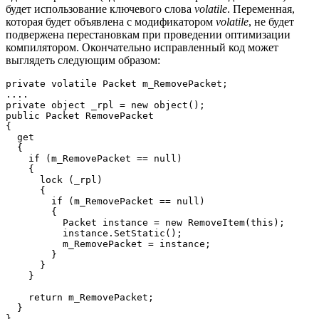
будет использование ключевого слова
volatile
. Переменная,
которая будет объявлена с модификатором
volatile
, не будет
подвержена перестановкам при проведении оптимизации
компилятором. Окончательно исправленный код может
выглядеть следующим образом:
private volatile Packet m_RemovePacket;

....

private object _rpl = new object();

public Packet RemovePacket

{

  get

  {

    if (m_RemovePacket == null)

    {

      lock (_rpl)

      {

        if (m_RemovePacket == null)

        {

          Packet instance = new RemoveItem(this);

          instance.SetStatic();

          m_RemovePacket = instance;

        }

      }

    }

    return m_RemovePacket;

  }

}