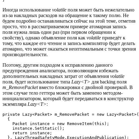
Иногда использование
volatile
поля может быть нежелательно
из-за накладных расходов на обращение к такому полю. Не
будем подробно останавливаться сейчас на этой теме, отметив
просто, что в рассматриваемом примере атомарная запись
поля нужна лишь один раз (при первом обращении к
свойству), однако объявление поля как
volatile
приведёт к
тому, что каждое его чтение и запись компилятор будет делать
атомарно, что может оказаться неоптимальным с точки зрения
производительности.
Поэтому, другим подходом к исправлению данного
предупреждения анализатора, позволяющим избежать
дополнительных накладных затрат от объявления
volatile
поля, будет использование типа
Lazy<T>
для backing поля
m_RemovePacket
вместо блокировки с двойной проверкой. В
этом случае тело геттера может быть заменено методом-
инициализатором, который будет передаваться в конструктор
экземпляра
Lazy<T>
:
private Lazy<Packet> m_RemovePacket = new Lazy<Packet>(
  {

    Packet instance = new RemoveItem(this);

    instance.SetStatic();

    return instance;

  }, LazyThreadSafetyMode.ExecutionAndPublication);
