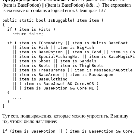
(item is BasePotion) || ((item is BasePotion) && ...). The expression
is excessive or contains a logical error. Cleanup.cs 137
public static bool IsBuggable( Item item )

{

  if ( item is Fists )

    return false;

  if ( item is ICommodity || item is Multis.BaseBoat

    || item is Fish || item is BigFish

    || item is BasePotion || item is Food || item is Co
    || item is SpecialFishingNet || item is BaseMagicFi
    || item is Shoes || item is Sandals

    || item is Boots || item is ThighBoots

    || item is TreasureMap || item is MessageInABottle

    || item is BaseArmor || item is BaseWeapon

    || item is BaseClothing

    || ( item is BaseJewel && Core.AOS )

    || ( item is BasePotion && Core.ML )

  {

    ....

  }

}
Тут есть подвыражения, которые можно упростить. Выпишу
их, чтобы было нагляднее:
if (item is BasePotion || ( item is BasePotion && Core.