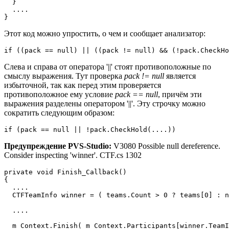
  }

  ....

}
Этот код можно упростить, о чем и сообщает анализатор:
if ((pack == null) || ((pack != null) && (!pack.CheckHo
Слева и справа от оператора '||' стоят противоположные по
смыслу выражения. Тут проверка
pack != null
является
избыточной, так как перед этим проверяется
противоположное ему условие
pack == null
, причём эти
выражения разделены оператором '||'. Эту строчку можно
сократить следующим образом:
if (pack == null || !pack.CheckHold(....))
Предупреждение PVS-Studio:
V3080 Possible null dereference.
Consider inspecting 'winner'. CTF.cs 1302
private void Finish_Callback()

{

  ....

  CTFTeamInfo winner = ( teams.Count > 0 ? teams[0] : n
  .... 

  m_Context.Finish( m_Context.Participants[winner.TeamI