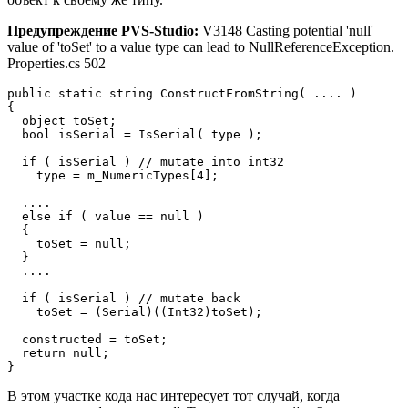
Предупреждение PVS-Studio:
V3148 Casting potential 'null'
value of 'toSet' to a value type can lead to NullReferenceException.
Properties.cs 502
public static string ConstructFromString( .... )

{

  object toSet;

  bool isSerial = IsSerial( type );

  if ( isSerial ) // mutate into int32

    type = m_NumericTypes[4];

  ....

  else if ( value == null )

  {

    toSet = null;

  }

  ....

  if ( isSerial ) // mutate back

    toSet = (Serial)((Int32)toSet);

  constructed = toSet;

  return null;

}
В этом участке кода нас интересует тот случай, когда