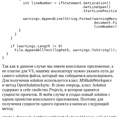
          int lineNumber = ifStatement.GetLocation()

                                      .GetLineSpan()

                                      .StartLinePositio
          warnings.AppendLine(String.Format(warningMess
                                            document.Fi
                                            lineNumber)
        }

      }

    }

    if (warnings.Length != 0)

      File.AppendAllText(logPath, warnings.ToString());

  }

}
Так как в данном случае мы имеем консольное приложение, а
не плагин для VS, нашему анализатору нужно указать путь до
самого solution файла, который мы собираемся анализировать.
Для получения solution используется класс
MSBuildWorkspace
и метод
OpenSolutionAsync
. В свою очередь, класс
Solution
содержит в себе свойство
Projects
, в котором хранятся
сущности проектов. В моём случае я создал новый solution с
одним проектом консольного приложения. Поэтому для
получения сущности одного проекта я написал следующий
метод: