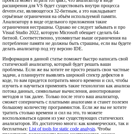
проекта может играть тот факт, что анализатор в виде
расширения для VS будет существовать внутри процесса
devenv.exe, являющегося 32-битным, а это накладывает
серьёзные ограничения на объём используемой памяти.
Анализатору в виде отдельного приложения такие
ограничения нестрашны. Однако не следует забывать и про
Visual Studio 2022, которую Microsoft обещает сделать 64-
битной. Соответственно, упомянутые выше ограничения на
потребление памяти не должны быть страшны, если вы будете
делать анализатор под эту версию IDE.
Информация в данной статье поможет быстро написать свой
статический анализатор, который будет решать ваши
проблемы. Если же вы хотите не просто решать свои частные
задачи, а планируете выявлять широкий спектр дефектов в
коде, то вам придется потратить много времени и сил, чтобы
изучить и научиться применять такие технологии как анализа
потока данных, символьные вычисления, аннотирование
методов и так далее. Только после этого ваш анализатор,
сможет соперничать с платными аналогами и станет полезен
большому количеству программистов. Если же вы не хотите
тратить столько времени и сил на это, то можете
воспользоваться одним из уже существующих статических
анализаторов. Их достаточно много: как коммерческих, так и
бесплатных:
List of tools for static code analysis
. Чтобы