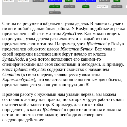
Синим на рисунке изображены узлы дерева. В нашем случае с
ними и пойдёт дальнейшая работа. У Roslyn подобные деревья
представлены объектами типа
SyntaxTree
. Как можно видеть
из рисунка, узлы дерева различаются и каждый из них
представлен своим типом. Например, узел
IfStatement
у Roslyn
представлен объектом класса
IfStatementSyntax
. Все узлы в
своей иерархии наследования берут начало от класса
SyntaxNode
, а уже потом дополняют его какими-то
специфическими для себя свойствами и методами. К примеру,
класс
IfStatementSyntax
содержит свойство с названием
Condition
(в свою очередь, являющееся узлом типа
ExpressionSyntax
), что является вполне логичным для объекта,
представляющего условную конструкцию
if
.
Проводя работу с нужными нам узлами дерева, мы можем
составлять логику для правил, по которым будет работать наш
статический анализатор. К примеру, для того чтобы
определить, в каких
IfStatement
в проекте истинная и ложная
ветви полностью совпадают, необходимо совершить
следующие действия: