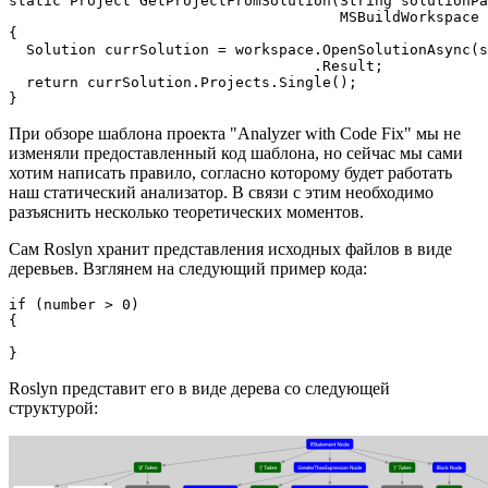
static Project GetProjectFromSolution(String solutionPa
                                      MSBuildWorkspace 
{

  Solution currSolution = workspace.OpenSolutionAsync(s
                                   .Result;

  return currSolution.Projects.Single();

}
При обзоре шаблона проекта "Analyzer with Code Fix" мы не
изменяли предоставленный код шаблона, но сейчас мы сами
хотим написать правило, согласно которому будет работать
наш статический анализатор. В связи с этим необходимо
разъяснить несколько теоретических моментов.
Сам Roslyn хранит представления исходных файлов в виде
деревьев. Взглянем на следующий пример кода:
if (number > 0)

{

}
Roslyn представит его в виде дерева со следующей
структурой: