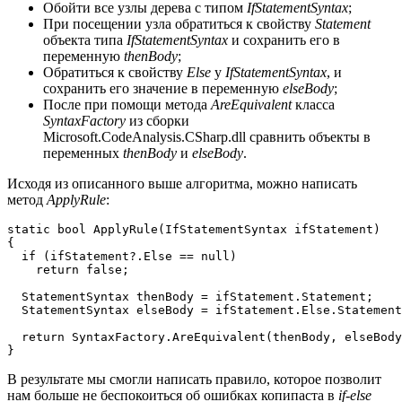
Обойти все узлы дерева с типом
IfStatementSyntax
;
При посещении узла обратиться к свойству
Statement
объекта типа
IfStatementSyntax
и сохранить его в
переменную
thenBody
;
Обратиться к свойству
Else
у
IfStatementSyntax
, и
сохранить его значение в переменную
elseBody
;
После при помощи метода
AreEquivalent
класса
SyntaxFactory
из сборки
Microsoft.CodeAnalysis.CSharp.dll сравнить объекты в
переменных
thenBody
и
elseBody
.
Исходя из описанного выше алгоритма, можно написать
метод
ApplyRule
:
static bool ApplyRule(IfStatementSyntax ifStatement)

{

  if (ifStatement?.Else == null)

    return false;

  StatementSyntax thenBody = ifStatement.Statement;

  StatementSyntax elseBody = ifStatement.Else.Statement
  return SyntaxFactory.AreEquivalent(thenBody, elseBody
}
В результате мы смогли написать правило, которое позволит
нам больше не беспокоиться об ошибках копипаста в
if-else