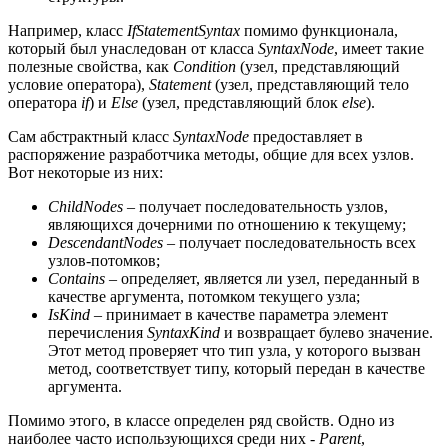
Например, класс
IfStatementSyntax
помимо функционала,
который был унаследован от класса
SyntaxNode
, имеет такие
полезные свойства, как
Condition
(узел, представляющий
условие оператора),
Statement
(узел, представляющий тело
оператора
if
) и
Else
(узел, представляющий блок
else
).
Сам абстрактный класс
SyntaxNode
предоставляет в
распоряжение разработчика методы, общие для всех узлов.
Вот некоторые из них:
ChildNodes
– получает последовательность узлов,
являющихся дочерними по отношению к текущему;
DescendantNodes
– получает последовательность всех
узлов-потомков;
Contains
– определяет, является ли узел, переданный в
качестве аргумента, потомком текущего узла;
IsKind
– принимает в качестве параметра элемент
перечисления
SyntaxKind
и возвращает булево значение.
Этот метод проверяет что тип узла, у которого вызван
метод, соответствует типу, который передан в качестве
аргумента.
Помимо этого, в классе определен ряд свойств. Одно из
наиболее часто использующихся среди них -
Parent
,