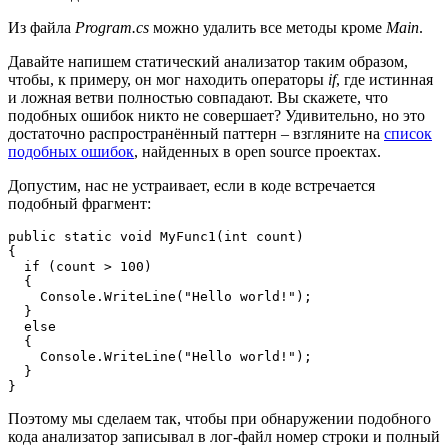
Из файла
Program.cs
можно удалить все методы кроме
Main
.
Давайте напишем статический анализатор таким образом,
чтобы, к примеру, он мог находить операторы
if
, где истинная
и ложная ветви полностью совпадают. Вы скажете, что
подобных ошибок никто не совершает? Удивительно, но это
достаточно распространённый паттерн – взгляните на
список
подобных ошибок
, найденных в open source проектах.
Допустим, нас не устраивает, если в коде встречается
подобный фрагмент:
public static void MyFunc1(int count)

{

  if (count > 100)

  {

    Console.WriteLine("Hello world!");

  }

  else

  {

    Console.WriteLine("Hello world!");

  }

}
Поэтому мы сделаем так, чтобы при обнаружении подобного
кода анализатор записывал в лог-файл номер строки и полный