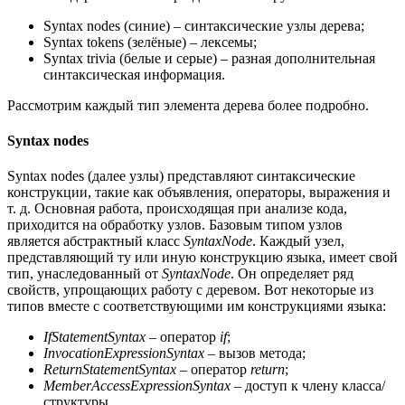
Syntax nodes (синие) – синтаксические узлы дерева;
Syntax tokens (зелёные) – лексемы;
Syntax trivia (белые и серые) – разная дополнительная
синтаксическая информация.
Рассмотрим каждый тип элемента дерева более подробно.
Syntax nodes
Syntax nodes (далее узлы) представляют синтаксические
конструкции, такие как объявления, операторы, выражения и
т. д. Основная работа, происходящая при анализе кода,
приходится на обработку узлов. Базовым типом узлов
является абстрактный класс
SyntaxNode
. Каждый узел,
представляющий ту или иную конструкцию языка, имеет свой
тип, унаследованный от
SyntaxNode
. Он определяет ряд
свойств, упрощающих работу с деревом. Вот некоторые из
типов вместе с соответствующими им конструкциями языка:
IfStatementSyntax
– оператор
if
;
InvocationExpressionSyntax
– вызов метода;
ReturnStatementSyntax
– оператор
return
;
MemberAccessExpressionSyntax
– доступ к члену класса/
структуры.