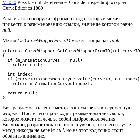
V3080
Possible null dereference. Consider inspecting 'wrapper'.
CurveEditor.cs 1889
Анализатор обнаружил фрагмент кода, который может
привести к разыменованию ссылки, значение которой равно
null
.
Метод
GetCurveWrapperFromID
может возвращать
null
:
internal CurveWrapper GetCurveWrapperFromID(int curveID
{

  if (m_AnimationCurves == null)

    return null;

  int index;

  if (curveIDToIndexMap.TryGetValue(curveID, out index)
    return m_AnimationCurves[index];

  return null;

}
Возвращаемое значение метода записывается в переменную
wrapper
. После чего происходит разыменование ссылки,
которое может повлечь за собой выброс исключения.
Возможно, разработчик полностью уверен, что в его случае
метод никогда не вернёт
null
, но на этот код точно стоит
обратить внимание.