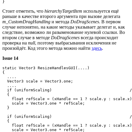
}
Стоит отметить, что
hierarchyTargetItem
используется ещё
раньше в качестве второго аргумента при вызове делегата
m_CustomDragHandling
и метода
DoDragScenes
. В первом
случае непонятно, на какие методы указывает делегат и, как
следствие, возможно ли разыменование нулевой ссылки. Во
втором случае в методе
DoDragScenes
всегда происходит
проверка на
null
, поэтому выбрасывания исключения не
произойдёт. Код этого метода можно найти
здесь
.
Issue 14
static Vector3 ResizeHandlesGUI(....)

{

  ....

  Vector3 scale = Vector3.one; 

  ....

  if (uniformScaling)                                 /
  {

    float refScale = (xHandle == 1 ? scale.y : scale.x)
    scale = Vector3.one * refScale;

  }

  if (uniformScaling)                                 /
  {

    float refScale = (xHandle == 1 ? scale.y : scale.x)
    scale = Vector3.one * refScale;
