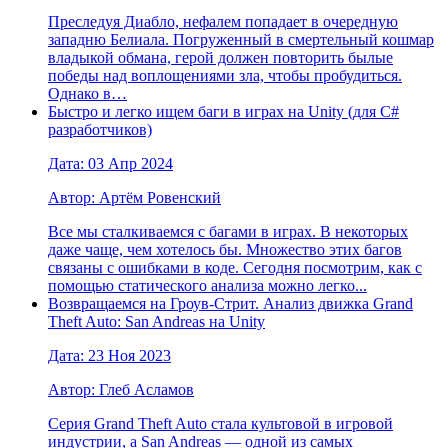
Преследуя Диабло, нефалем попадает в очередную
западню Белиала. Погруженный в смертельный кошмар
владыкой обмана, герой должен повторить былые
победы над воплощениями зла, чтобы пробудиться.
Однако в…
Быстро и легко ищем баги в играх на Unity (для C#
разработчиков)
Дата: 03 Апр 2024
Автор: Артём Ровенский
Все мы сталкиваемся с багами в играх. В некоторых
даже чаще, чем хотелось бы. Множество этих багов
связаны с ошибками в коде. Сегодня посмотрим, как с
помощью статического анализа можно легко...
Возвращаемся на Гроув-Стрит. Анализ движка Grand
Theft Auto: San Andreas на Unity
Дата: 23 Ноя 2023
Автор: Глеб Асламов
Серия Grand Theft Auto стала культовой в игровой
индустрии, а San Andreas — одной из самых