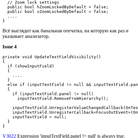
  // Zoom lock settings

  public bool hZoomLockedByDefault = false;

  public bool vZoomLockedByDefault = false;

  ....

}
Всё выглядит как банальная опечатка, на которую как раз и
указывает анализатор.
Issue 4
private void UpdateTextFieldVisibility()

{

  if (showInputField)

  {

    ....

  }

  else if (inputTextField != null && inputTextField.pan
  {

    if (inputTextField.panel != null)                  
      inputTextField.RemoveFromHierarchy();

    inputTextField.UnregisterValueChangedCallback(OnTex
    inputTextField.UnregisterCallback<FocusOutEvent>(On
    inputTextField = null;

  }

}
V3022
Expression 'inputTextField.panel != null' is always true.