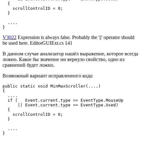
  {

    scrollControlID = 0;

  }

  ....

}
V3022
Expression is always false. Probably the '||' operator should
be used here. EditorGUIExt.cs 141
В данном случае анализатор нашёл выражение, которое всегда
ложно. Какое бы значение ни вернуло свойство, одно из
сравнений будет ложно.
Возможный вариант исправленного кода:
public static void MinMaxScroller(....)

{

  ....

  if (   Event.current.type == EventType.MouseUp 

      || Event.current.type == EventType.Used) 

  {

    scrollControlID = 0;

  }

  ....

}