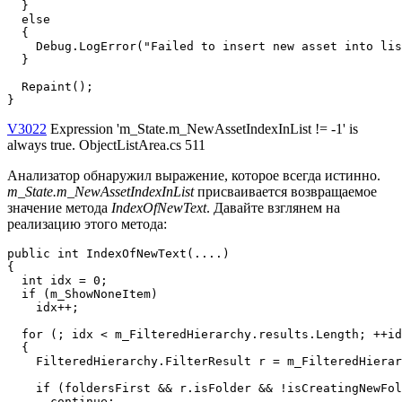
  }

  else

  {

    Debug.LogError("Failed to insert new asset into lis
  }

  Repaint();

}
V3022
Expression 'm_State.m_NewAssetIndexInList != -1' is
always true. ObjectListArea.cs 511
Анализатор обнаружил выражение, которое всегда истинно.
m_State.m_NewAssetIndexInList
присваивается возвращаемое
значение метода
IndexOfNewText
. Давайте взглянем на
реализацию этого метода:
public int IndexOfNewText(....)

{

  int idx = 0;

  if (m_ShowNoneItem)

    idx++;

  for (; idx < m_FilteredHierarchy.results.Length; ++id
  {

    FilteredHierarchy.FilterResult r = m_FilteredHierar
    if (foldersFirst && r.isFolder && !isCreatingNewFol
      continue;
