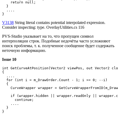
    return null;

  }

  ....

}
V3138
String literal contains potential interpolated expression.
Consider inspecting: type. OverlayUtilities.cs 116
PVS-Studio указывает на то, что пропущен символ
интерполяции строк. Подобные недочёты часто усложняют
поиск проблемы, т. к. полученное сообщение будет содержать
неточную информацию.
Issue 10
int GetCurveAtPosition(Vector2 viewPos, out Vector2 clo
{

  ....

  for (int i = m_DrawOrder.Count - 1; i >= 0; --i)

  {

    CurveWrapper wrapper = GetCurveWrapperFromID(m_Draw
    if (wrapper.hidden || wrapper.readOnly || wrapper.c
      continue;

    ....

  }

}