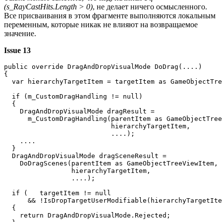
(s_RayCastHits.Length > 0)
, не делает ничего осмысленного.
Все присваивания в этом фрагменте выполняются локальным
переменным, которые никак не влияют на возвращаемое
значение.
Issue 13
public override DragAndDropVisualMode DoDrag(....)

{

  var hierarchyTargetItem = targetItem as GameObjectTre
  if (m_CustomDragHandling != null)

  {

    DragAndDropVisualMode dragResult = 

      m_CustomDragHandling(parentItem as GameObjectTree
                           hierarchyTargetItem,

                           ....);

    ....

  }

  DragAndDropVisualMode dragSceneResult =

    DoDragScenes(parentItem as GameObjectTreeViewItem,

                 hierarchyTargetItem,

                 ....);

  if (   targetItem != null 

      && !IsDropTargetUserModifiable(hierarchyTargetIte
  {

    return DragAndDropVisualMode.Rejected;
