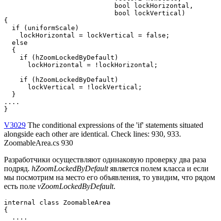
                            bool lockHorizontal,

                            bool lockVertical)

{

  if (uniformScale)

    lockHorizontal = lockVertical = false;

  else

  {

    if (hZoomLockedByDefault)

      lockHorizontal = !lockHorizontal;

    if (hZoomLockedByDefault)

      lockVertical = !lockVertical;

  }

....

}
V3029
The conditional expressions of the 'if' statements situated
alongside each other are identical. Check lines: 930, 933.
ZoomableArea.cs 930
Разработчики осуществляют одинаковую проверку два раза
подряд.
hZoomLockedByDefault
является полем класса и если
мы посмотрим на место его объявления, то увидим, что рядом
есть поле
vZoomLockedByDefault
.
internal class ZoomableArea

{

  ....
