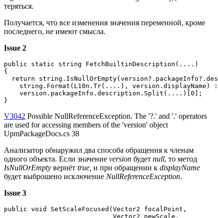
теряться.
Получается, что все изменения значения переменной, кроме
последнего, не имеют смысла.
Issue 2
public static string FetchBuiltinDescription(....)

{

  return string.IsNullOrEmpty(version?.packageInfo?.des
    string.Format(L10n.Tr(....), version.displayName) :

    version.packageInfo.description.Split(....)[0];

}
V3042
Possible NullReferenceException. The '?.' and '.' operators
are used for accessing members of the 'version' object
UpmPackageDocs.cs 38
Анализатор обнаружил два способа обращения к членам
одного объекта. Если значение
version
будет
null
, то метод
IsNullOrEmpty
вернёт
true,
и при обращении к
displayName
будет выброшено исключение
NullReferenceException
.
Issue 3
public void SetScaleFocused(Vector2 focalPoint,

                            Vector2 newScale,
