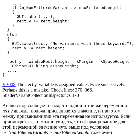
    ....        

    if (m_NumFilteredVariants > maxFilteredLength)

    {

      GUI.Label(....);

      rect.y += rect.height;

    }

  }

  else

  {

    GUI.Label(rect, "No variants with these keywords");

    rect.y += rect.height;                             
  }

  rect.y = windowRect.height - kMargin - kSpaceHeight –
    EditorGUI.kSingleLineHeight;                       
  ....

}
V3008
The 'rect.y' variable is assigned values twice successively.
Perhaps this is a mistake. Check lines: 370, 366.
ShaderVariantCollectionInspector.cs 370
Анализатор сообщает о том, что одной и той же переменной
rect.y
дважды подряд присваивается значение, и при этом
между присваиваниями эта переменная не используется. Если
присмотреться, то можно увидеть, что сформированное для
этой переменной значение чуть выше под условием
m_NumFilteredVariants > maxFilteredLength
тоже будет