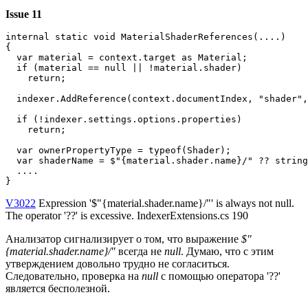
Issue 11
internal static void MaterialShaderReferences(....)

{

  var material = context.target as Material;

  if (material == null || !material.shader)

    return;

  indexer.AddReference(context.documentIndex, "shader",
  if (!indexer.settings.options.properties)

    return;

  var ownerPropertyType = typeof(Shader);

  var shaderName = $"{material.shader.name}/" ?? string
  ....

}
V3022
Expression '$"{material.shader.name}/"' is always not null.
The operator '??' is excessive. IndexerExtensions.cs 190
Анализатор сигнализирует о том, что выражение
$"
{material.shader.name}/"
всегда не
null
. Думаю, что с этим
утверждением довольно трудно не согласиться.
Следовательно, проверка на
null
с помощью оператора '??'
является бесполезной.