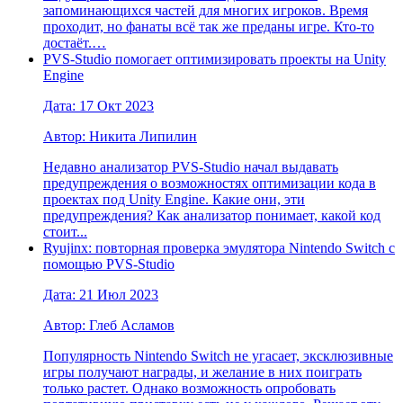
запоминающихся частей для многих игроков. Время
проходит, но фанаты всё так же преданы игре. Кто-то
достаёт.…
PVS-Studio помогает оптимизировать проекты на Unity
Engine
Дата: 17 Окт 2023
Автор: Никита Липилин
Недавно анализатор PVS-Studio начал выдавать
предупреждения о возможностях оптимизации кода в
проектах под Unity Engine. Какие они, эти
предупреждения? Как анализатор понимает, какой код
стоит...
Ryujinx: повторная проверка эмулятора Nintendo Switch с
помощью PVS-Studio
Дата: 21 Июл 2023
Автор: Глеб Асламов
Популярность Nintendo Switch не угасает, эксклюзивные
игры получают награды, и желание в них поиграть
только растет. Однако возможность опробовать