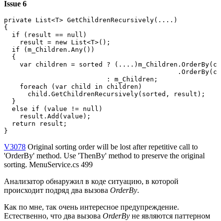
Issue 6
private List<T> GetChildrenRecursively(....)

{

  if (result == null)

    result = new List<T>();

  if (m_Children.Any())

  {

    var children = sorted ? (....)m_Children.OrderBy(c 
                                            .OrderBy(c 
                          : m_Children;

    foreach (var child in children)

      child.GetChildrenRecursively(sorted, result);

  }

  else if (value != null)

    result.Add(value);

  return result;

}
V3078
Original sorting order will be lost after repetitive call to
'OrderBy' method. Use 'ThenBy' method to preserve the original
sorting. MenuService.cs 499
Анализатор обнаружил в коде ситуацию, в которой
происходит подряд два вызова
OrderBy
.
Как по мне, так очень интересное предупреждение.
Естественно, что два вызова
OrderBy
не являются паттерном