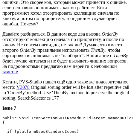
ошибки. Это скорее код, который может привести к ошибке,
если неправильно понимать, как он работает. Если
программист хотел отсортировать коллекцию сначала по
ключу, а потом по приоритету, то в данном случае будет
ошибка. Почему?
Давайте разбираться. В данном коде два вызова
OrderBy
отсортируют коллекцию сначала по приоритету, а после по
ключу. Не совсем очевидно, не так ли? Думаю, что вместо
второго
OrderBy
правильнее использовать
ThenBy
, чтобы
сортировка выполнялась не "наоборот". Написание с
ThenBy
будет лучше читаться и не будет вызывать лишних вопросов.
За подробностями предлагаю вам перейти к небольшой
заметке
.
Кстати, PVS-Studio нашёл ещё одно такое же подозрительное
место:
V3078
Original sorting order will be lost after repetitive call
to 'OrderBy' method. Use 'ThenBy' method to preserve the original
sorting. SearchSelector.cs 177
Issue 7
public void IconSectionGUI(NamedBuildTarget namedBuildT
{

  ....

  if (platformUsesStandardIcons)
