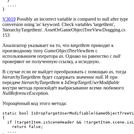
  }

  ....

}
V3019
Possibly an incorrect variable is compared to null after type
conversion using 'as' keyword. Check variables 'targetItem',
'hierarchyTargetItem'. AssetOrGameObjectTreeViewDragging.cs
153
Анализатор указывает на то, что
targetItem
приводят к
производному типу
GameObjectTreeViewItem
с
использованием оператора
as
. Однако на равенство с
null
проверяют не полученную ссылку, а исходную.
В случае если не выйдет преобразовать с помощью
as
,
тогда
hierarchyTargetItem
будет содержать значение
null
. И при
передаче
hierarchyTargetItem
в
IsDropTargetUserModifiable
внутри метода произойдёт выбрасывание всеми любимого
NullReferenceException.
Упрощённый код этого метода:
static bool IsDropTargetUserModifiable(GameObjectTreeVi
{

  if (targetItem.isSceneHeader && !targetItem.scene.isL
    return false;

  ....
