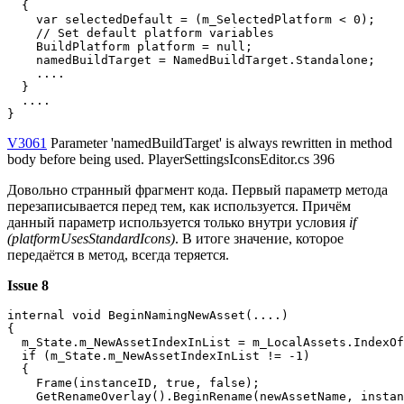
  {

    var selectedDefault = (m_SelectedPlatform < 0);

    // Set default platform variables

    BuildPlatform platform = null;

    namedBuildTarget = NamedBuildTarget.Standalone;

    ....

  }

  ....

}
V3061
Parameter 'namedBuildTarget' is always rewritten in method
body before being used. PlayerSettingsIconsEditor.cs 396
Довольно странный фрагмент кода. Первый параметр метода
перезаписывается перед тем, как используется. Причём
данный параметр используется только внутри условия
if
(platformUsesStandardIcons)
. В итоге значение, которое
передаётся в метод, всегда теряется.
Issue 8
internal void BeginNamingNewAsset(....)

{

  m_State.m_NewAssetIndexInList = m_LocalAssets.IndexOf
  if (m_State.m_NewAssetIndexInList != -1)

  {

    Frame(instanceID, true, false);

    GetRenameOverlay().BeginRename(newAssetName, instan