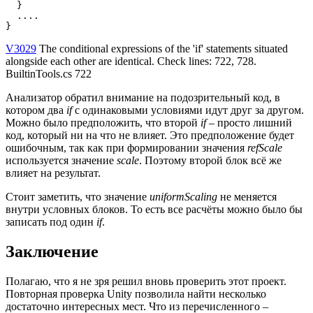
  }

  ....

}
V3029
The conditional expressions of the 'if' statements situated
alongside each other are identical. Check lines: 722, 728.
BuiltinTools.cs 722
Анализатор обратил внимание на подозрительный код, в
котором два
if
с одинаковыми условиями идут друг за другом.
Можно было предположить, что второй
if
– просто лишний
код, который ни на что не влияет. Это предположение будет
ошибочным, так как при формировании значения
refScale
используется значение
scale
. Поэтому второй блок всё же
влияет на результат.
Стоит заметить, что значение
uniformScaling
не меняется
внутри условных блоков. То есть все расчёты можно было бы
записать под один
if
.
Заключение
Полагаю, что я не зря решил вновь проверить этот проект.
Повторная проверка Unity позволила найти несколько
достаточно интересных мест. Что из перечисленного –