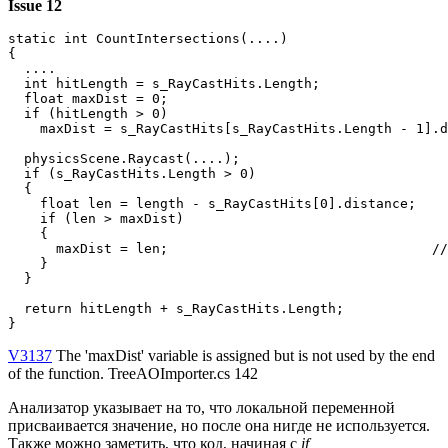
Issue 12
static int CountIntersections(....)

{

  ....

  int hitLength = s_RayCastHits.Length;

  float maxDist = 0;

  if (hitLength > 0)

    maxDist = s_RayCastHits[s_RayCastHits.Length - 1].d
  physicsScene.Raycast(....);

  if (s_RayCastHits.Length > 0)

  {

    float len = length - s_RayCastHits[0].distance;

    if (len > maxDist)

    {

      maxDist = len;                                 //
    }

  }

  return hitLength + s_RayCastHits.Length;

}
V3137
The 'maxDist' variable is assigned but is not used by the end
of the function. TreeAOImporter.cs 142
Анализатор указывает на то, что локальной переменной
присваивается значение, но после она нигде не используется.
Также можно заметить, что код, начиная с
if