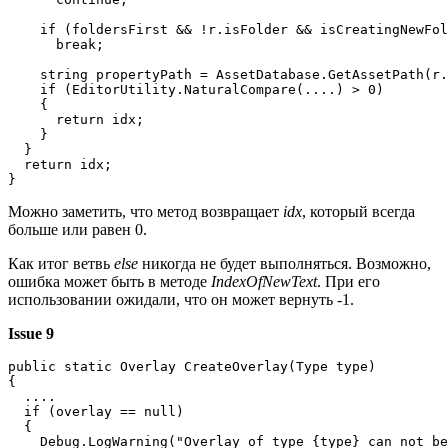
    if (foldersFirst && !r.isFolder && isCreatingNewFol
      break;

    string propertyPath = AssetDatabase.GetAssetPath(r.
    if (EditorUtility.NaturalCompare(....) > 0)

    {

      return idx;

    }

  }

  return idx;

}
Можно заметить, что метод возвращает
idx
, который всегда
больше или равен 0.
Как итог ветвь
else
никогда не будет выполняться. Возможно,
ошибка может быть в методе
IndexOfNewText
. При его
использовании ожидали, что он может вернуть -1.
Issue 9
public static Overlay CreateOverlay(Type type)

{

  ....

  if (overlay == null)

  {

    Debug.LogWarning("Overlay of type {type} can not be