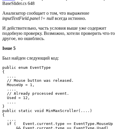
BaseSlider.cs 648
Анализатор сообщает о том, что выражение
inputTextField.panel != null
всегда истинно.
И действительно, часть условия выше уже содержит
подобную проверку. Возможно, хотели проверить что-то
другое, но ошиблись.
Issue 5
Был найден следующий код:
public enum EventType

{

  ....

  // Mouse button was released.

  MouseUp = 1,

  ....

  // Already processed event.

  Used = 12,

  ....

}

public static void MinMaxScroller(....)

{

  ....

  if (   Event.current.type == EventType.MouseUp 

      && Event.current.type == EventType.Used) 
