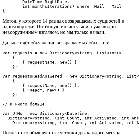
        DateTime RightDate,

        int monthsIterations) where TMail : Mail

{
Метод, у которого 14 разных возвращаемых сущностей в
одном кортеже. Потёкшую инкапсуляцию уже видно
невооружённым взглядом, но мы только начали.
Дальше идёт объявление возвращаемых объектов:
var requests = new Dictionary<string, List<int>>

    {

        { requestName, new() }

    };

var requestsReadAnswered = new Dictionary<string, List<
    {

        { requestName, new() },

        { "Read", new() }

    };

// и много больше

var UTMs = new Dictionary<DateTime,

  Dictionary<string, (int Count, int Activated, int Ans
    Dictionary<string, (int Count, int Activated, int A
После этого объявляются счётчики для каждого месяца: