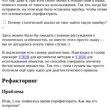
что там, даже я, при всей своей любви к новшествам в языке,
немного поник от такого их использования. Так что, когда баг
исправили, на этом коде была оставлена зарубка, чтобы позже
его основательно отрефакторить.
Почему статический анализ не смог найти такую ошибку?
Здесь можно было бы ожидать сложные рассуждения о
технических особенностях, но вместо этого просто скажу —
мы не догадались искать такие случаи :)
В анализаторе есть схожие диагностики. Навскидку в голову
приходят
V3038
для аргументов методов и
V3056
для
использования объектов, но способов совершить опечатку
бесчисленное множество. Так что с этим случаем мы просто
получили ещё одну идею для диагностического правила.
Рефакторинг
Проблема
Итак, у нас появилось время порефакторить. Как мы его
потратим?