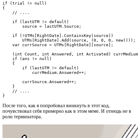
if (trial != null)

{

    // ....

    if (lastUTM != default)

        source = lastUTM.Source;

    if (!UTMs[RightDate].ContainsKey(source))

        UTMs[RightDate].Add(source, (0, 0, 0, new()));

    var currSource = UTMs[RightDate][source];

    (int Count, int Answered, int Activated) currMedium
    if (ans != null)

    {

        if (lastUTM != default)

            currMedium.Answered++;

        currSource.Answered++;

    }

    // ....

}
После того, как я попробовал вникнуть в этот код,
почувствовал себя примерно как в этом меме. И отнюдь не в
роли терминатора.