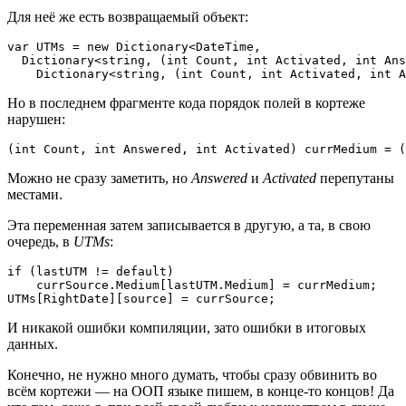
Для неё же есть возвращаемый объект:
var UTMs = new Dictionary<DateTime,

  Dictionary<string, (int Count, int Activated, int Ans
    Dictionary<string, (int Count, int Activated, int A
Но в последнем фрагменте кода порядок полей в кортеже
нарушен:
(int Count, int Answered, int Activated) currMedium = (
Можно не сразу заметить, но
Answered
и
Activated
перепутаны
местами.
Эта переменная затем записывается в другую, а та, в свою
очередь, в
UTMs
:
if (lastUTM != default)

    currSource.Medium[lastUTM.Medium] = currMedium;

UTMs[RightDate][source] = currSource;
И никакой ошибки компиляции, зато ошибки в итоговых
данных.
Конечно, не нужно много думать, чтобы сразу обвинить во
всём кортежи — на ООП языке пишем, в конце-то концов! Да