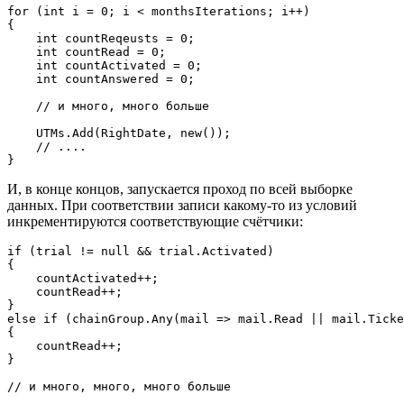
for (int i = 0; i < monthsIterations; i++)

{

    int countReqeusts = 0;

    int countRead = 0;

    int countActivated = 0;

    int countAnswered = 0;

    // и много, много больше

    UTMs.Add(RightDate, new());

    // ....

}
И, в конце концов, запускается проход по всей выборке
данных. При соответствии записи какому-то из условий
инкрементируются соответствующие счётчики:
if (trial != null && trial.Activated)

{

    countActivated++;

    countRead++;

}

else if (chainGroup.Any(mail => mail.Read || mail.Ticke
{

    countRead++;

}

// и много, много, много больше
