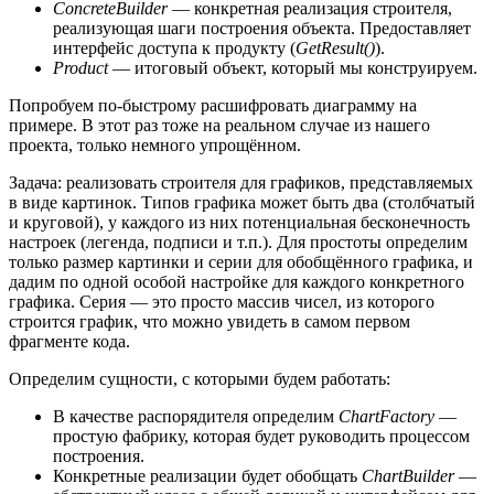
ConcreteBuilder
— конкретная реализация строителя,
реализующая шаги построения объекта. Предоставляет
интерфейс доступа к продукту (
GetResult()
).
Product
— итоговый объект, который мы конструируем.
Попробуем по-быстрому расшифровать диаграмму на
примере. В этот раз тоже на реальном случае из нашего
проекта, только немного упрощённом.
Задача: реализовать строителя для графиков, представляемых
в виде картинок. Типов графика может быть два (столбчатый
и круговой), у каждого из них потенциальная бесконечность
настроек (легенда, подписи и т.п.). Для простоты определим
только размер картинки и серии для обобщённого графика, и
дадим по одной особой настройке для каждого конкретного
графика. Серия — это просто массив чисел, из которого
строится график, что можно увидеть в самом первом
фрагменте кода.
Определим сущности, с которыми будем работать:
В качестве распорядителя определим
ChartFactory
—
простую фабрику, которая будет руководить процессом
построения.
Конкретные реализации будет обобщать
ChartBuilder
—