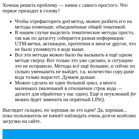
Хочешь решить проблему — начни с самого простого. Что
первое приходит в голову?
Чтобы отрефакторить god метод, можно разбить его на
методы поменьше, объединённые общей тематикой.
В нашем случае выделить тематические методы просто,
так как по датасету собирается разная информация:
UTM-метки, активации, прочтения и многое другое, что
не было упомянуто в коде выше.
Все эти методы можно было бы вызывать в ещё одном
методе сверху. Вот только это уже сделано, и ситуацию
это не исправило. Методы всё ещё большие, и сейчас их
сильно уменьшить не выйдет, т.к. количество copy-paste
кода только вырастет. Думаем дальше.
Можно сделать не один большой цикл, а много
маленьких (маленький в отношении строк кода —
датасет для обработки у нас один). Ещё и неуклюжий
for
можно будет заменить на опрятный LINQ.
Выглядит складно, но хорошая ли это идея? Да, хорошая...
пока пользователь не начнёт наблюдать очень долгое колёсико
загрузки на сайте.