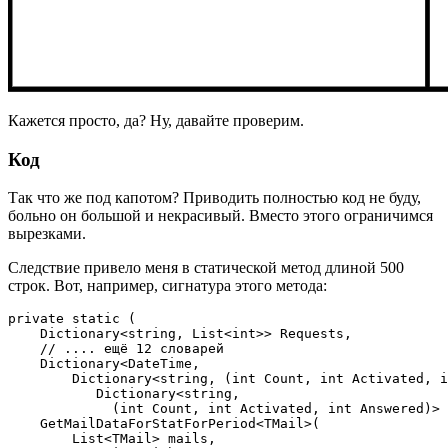
Кажется просто, да? Ну, давайте проверим.
Код
Так что же под капотом? Приводить полностью код не буду,
больно он большой и некрасивый. Вместо этого ограничимся
вырезками.
Следствие привело меня в статической метод длиной 500
строк. Вот, например, сигнатура этого метода:
private static (

    Dictionary<string, List<int>> Requests,

    // .... ещё 12 словарей

    Dictionary<DateTime,

        Dictionary<string, (int Count, int Activated, i
           Dictionary<string,

             (int Count, int Activated, int Answered)> 
    GetMailDataForStatForPeriod<TMail>(

        List<TMail> mails,
