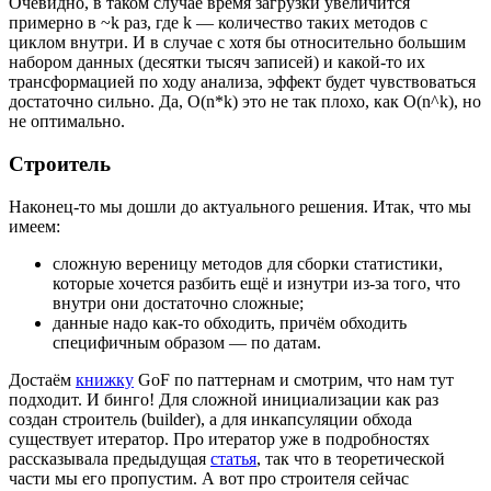
Очевидно, в таком случае время загрузки увеличится
примерно в ~k раз, где k — количество таких методов с
циклом внутри. И в случае с хотя бы относительно большим
набором данных (десятки тысяч записей) и какой-то их
трансформацией по ходу анализа, эффект будет чувствоваться
достаточно сильно. Да, O(n*k) это не так плохо, как O(n^k), но
не оптимально.
Строитель
Наконец-то мы дошли до актуального решения. Итак, что мы
имеем:
сложную вереницу методов для сборки статистики,
которые хочется разбить ещё и изнутри из-за того, что
внутри они достаточно сложные;
данные надо как-то обходить, причём обходить
специфичным образом — по датам.
Достаём
книжку
GoF по паттернам и смотрим, что нам тут
подходит. И бинго! Для сложной инициализации как раз
создан строитель (builder), а для инкапсуляции обхода
существует итератор. Про итератор уже в подробностях
рассказывала предыдущая
статья
, так что в теоретической
части мы его пропустим. А вот про строителя сейчас