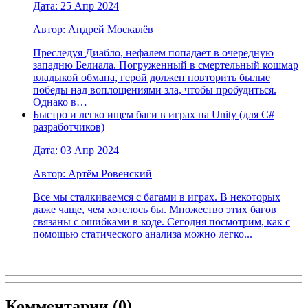
Дата: 25 Апр 2024
Автор: Андрей Москалёв
Преследуя Диабло, нефалем попадает в очередную
западню Белиала. Погруженный в смертельный кошмар
владыкой обмана, герой должен повторить былые
победы над воплощениями зла, чтобы пробудиться.
Однако в…
Быстро и легко ищем баги в играх на Unity (для C#
разработчиков)
Дата: 03 Апр 2024
Автор: Артём Ровенский
Все мы сталкиваемся с багами в играх. В некоторых
даже чаще, чем хотелось бы. Множество этих багов
связаны с ошибками в коде. Сегодня посмотрим, как с
помощью статического анализа можно легко...
Комментарии (
0
)