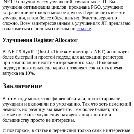
.NET 9 получил массу улучшений, связанных с JIT. Была
улучшена оптимизация циклов, прокачана PGO, улучшено
встраивание методов и многое другое. Перечислить все эти
улучшения, и тем более объяснить их, будет невероятно
сложно. Всем заинтересованным в улучшениях JIT предлагаю
ознакомиться с полным списком по
ссылке
.
Улучшения Register Allocator
В .NET 9 RyuJIT (Just-In-Time компилятор в .NET) использует
более быстрый и простой подход для аллокации регистров
при компиляции неоптимизированного кода. Подобный
подход в некоторых сценариях позволяет сократить время
запуска на 10%.
Заключение
В этом году множество фишек обкатали, протестировали,
улучшили и включили по умолчанию. Так что хоть изменений
немного, но разницу вы заметите. Тем более бывает, что
самые полезные улучшения находятся под капотом и
большинству просто не интересны.
И повторюсь, в статье я перечислил только самые интересные