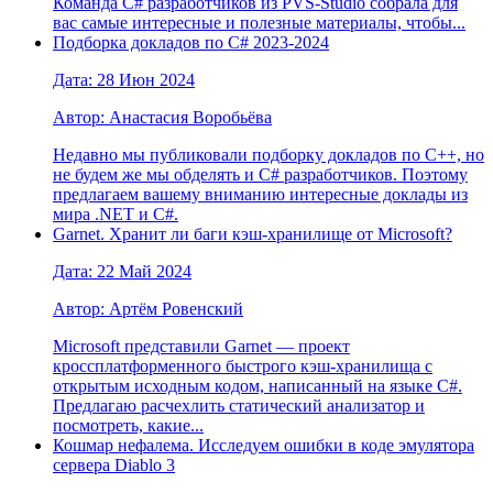
Команда C# разработчиков из PVS-Studio собрала для
вас самые интересные и полезные материалы, чтобы...
Подборка докладов по С# 2023-2024
Дата: 28 Июн 2024
Автор: Анастасия Воробьёва
Недавно мы публиковали подборку докладов по C++, но
не будем же мы обделять и C# разработчиков. Поэтому
предлагаем вашему вниманию интересные доклады из
мира .NET и C#.
Garnet. Хранит ли баги кэш-хранилище от Microsoft?
Дата: 22 Май 2024
Автор: Артём Ровенский
Microsoft представили Garnet — проект
кроссплатформенного быстрого кэш-хранилища с
открытым исходным кодом, написанный на языке C#.
Предлагаю расчехлить статический анализатор и
посмотреть, какие...
Кошмар нефалема. Исследуем ошибки в коде эмулятора
сервера Diablo 3