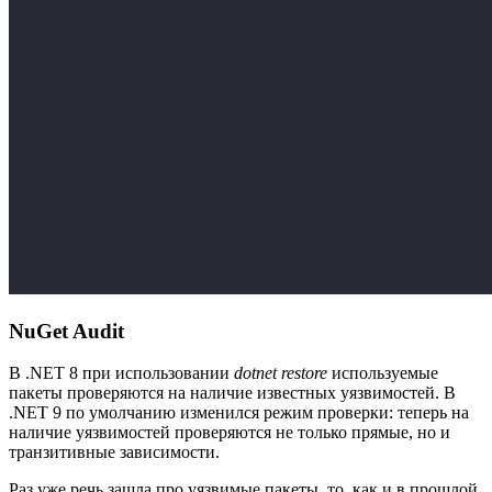
NuGet Audit
В .NET 8 при использовании
dotnet restore
используемые
пакеты проверяются на наличие известных уязвимостей. В
.NET 9 по умолчанию изменился режим проверки: теперь на
наличие уязвимостей проверяются не только прямые, но и
транзитивные зависимости.
Раз уже речь зашла про уязвимые пакеты, то, как и в прошлой