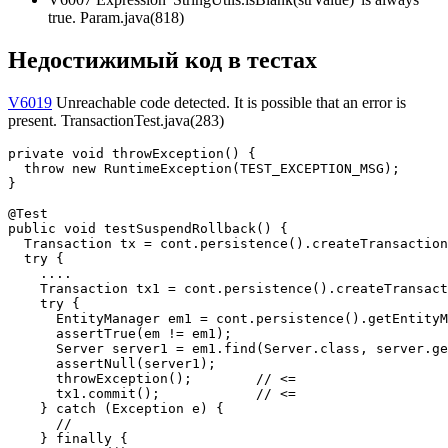
true. Param.java(818)
Недостижимый код в тестах
V6019
Unreachable code detected. It is possible that an error is
present. TransactionTest.java(283)
private void throwException() {

  throw new RuntimeException(TEST_EXCEPTION_MSG);

}

@Test

public void testSuspendRollback() {

  Transaction tx = cont.persistence().createTransaction
  try {

    ....

    Transaction tx1 = cont.persistence().createTransact
    try {

      EntityManager em1 = cont.persistence().getEntityM
      assertTrue(em != em1);

      Server server1 = em1.find(Server.class, server.ge
      assertNull(server1);

      throwException();        // <=

      tx1.commit();            // <=

    } catch (Exception e) {

      //

    } finally {
