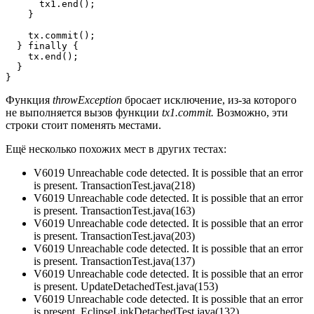
      tx1.end();

    }

    tx.commit();

  } finally {

    tx.end();

  }

}
Функция
throwException
бросает исключение, из-за которого
не выполняется вызов функции
tx1.commit.
Возможно, эти
строки стоит поменять местами.
Ещё несколько похожих мест в других тестах:
V6019 Unreachable code detected. It is possible that an error
is present. TransactionTest.java(218)
V6019 Unreachable code detected. It is possible that an error
is present. TransactionTest.java(163)
V6019 Unreachable code detected. It is possible that an error
is present. TransactionTest.java(203)
V6019 Unreachable code detected. It is possible that an error
is present. TransactionTest.java(137)
V6019 Unreachable code detected. It is possible that an error
is present. UpdateDetachedTest.java(153)
V6019 Unreachable code detected. It is possible that an error
is present. EclipseLinkDetachedTest.java(132)