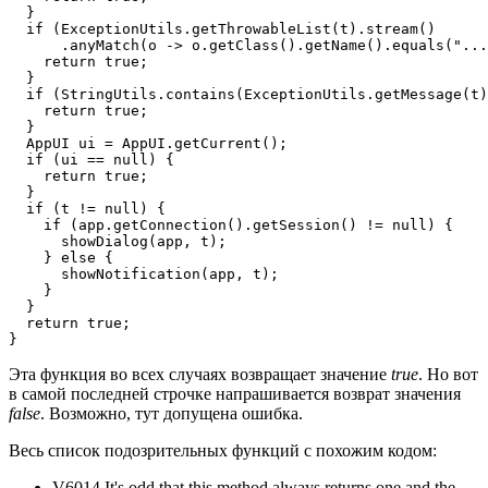
  }

  if (ExceptionUtils.getThrowableList(t).stream()

      .anyMatch(o -> o.getClass().getName().equals("...
    return true;

  }

  if (StringUtils.contains(ExceptionUtils.getMessage(t)
    return true;

  }

  AppUI ui = AppUI.getCurrent();

  if (ui == null) {

    return true;

  }

  if (t != null) {

    if (app.getConnection().getSession() != null) {

      showDialog(app, t);

    } else {

      showNotification(app, t);

    }

  }

  return true;

}
Эта функция во всех случаях возвращает значение
true
. Но вот
в самой последней строчке напрашивается возврат значения
false
. Возможно, тут допущена ошибка.
Весь список подозрительных функций с похожим кодом:
V6014 It's odd that this method always returns one and the