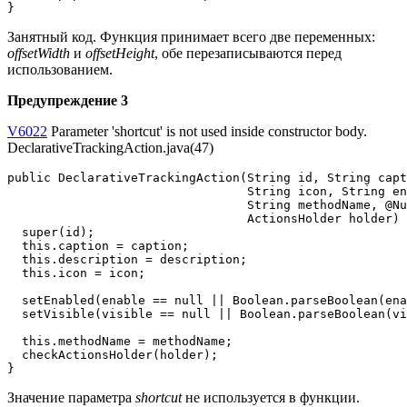
}
Занятный код. Функция принимает всего две переменных:
offsetWidth
и
offsetHeight
, обе перезаписываются перед
использованием.
Предупреждение 3
V6022
Parameter 'shortcut' is not used inside constructor body.
DeclarativeTrackingAction.java(47)
public DeclarativeTrackingAction(String id, String capt
                                 String icon, String en
                                 String methodName, @Nu
                                 ActionsHolder holder) 
  super(id);

  this.caption = caption;

  this.description = description;

  this.icon = icon;

  setEnabled(enable == null || Boolean.parseBoolean(ena
  setVisible(visible == null || Boolean.parseBoolean(vi
  this.methodName = methodName;

  checkActionsHolder(holder);

}
Значение параметра
shortcut
не используется в функции.