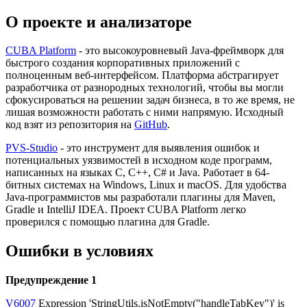
О проекте и анализаторе
CUBA Platform
- это высокоуровневый Java-фреймворк для
быстрого создания корпоративных приложений с
полноценным веб-интерфейсом. Платформа абстрагирует
разработчика от разнородных технологий, чтобы вы могли
сфокусироваться на решении задач бизнеса, в то же время, не
лишая возможности работать с ними напрямую. Исходный
код взят из репозитория на
GitHub
.
PVS-Studio
- это инструмент для выявления ошибок и
потенциальных уязвимостей в исходном коде программ,
написанных на языках C, C++, C# и Java. Работает в 64-
битных системах на Windows, Linux и macOS. Для удобства
Java-программистов мы разработали плагины для Maven,
Gradle и IntelliJ IDEA. Проект CUBA Platform легко
проверился с помощью плагина для Gradle.
Ошибки в условиях
Предупреждение 1
V6007
Expression 'StringUtils.isNotEmpty("handleTabKey")' is