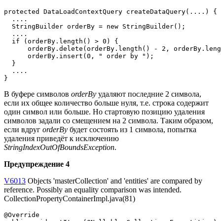
protected DataLoadContextQuery createDataQuery(....) {

  ....

  StringBuilder orderBy = new StringBuilder();

  ....

  if (orderBy.length() > 0) {

      orderBy.delete(orderBy.length() - 2, orderBy.leng
      orderBy.insert(0, " order by ");

  }

  ....

}
В буфере символов
orderBy
удаляют последние 2 символа,
если их общее количество больше нуля, т.е. строка содержит
один символ или больше. Но стартовую позицию удаления
символов задали со смещением на 2 символа. Таким образом,
если вдруг
orderBy
будет состоять из 1 символа, попытка
удаления приведёт к исключению
StringIndexOutOfBoundsException
.
Предупреждение 4
V6013
Objects 'masterCollection' and 'entities' are compared by
reference. Possibly an equality comparison was intended.
CollectionPropertyContainerImpl.java(81)
@Override
