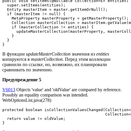
public void setItems(@Nullable Collection<E> entities) 
  super.setItems(entities);

  Entity masterItem = master.getItemOrNull();

  if (masterItem != null) {

    MetaProperty masterProperty = getMasterProperty();

    Collection masterCollection = masterItem.getValue(m
    if (masterCollection != entities) {

      updateMasterCollection(masterProperty, masterColl
    }

  }

}
В функции
updateMasterCollection
значения из
entities
копируются в
masterCollection
. Перед этим коллекции
сравнили по ссылке, но, возможно, их планировали
сравнивать по значению.
Предупреждение 5
V6013
Objects 'value' and 'oldValue' are compared by reference.
Possibly an equality comparison was intended.
WebOptionsList.java(278)
protected boolean isCollectionValuesChanged(Collection<
                                            Collection<
  return value != oldValue;

}