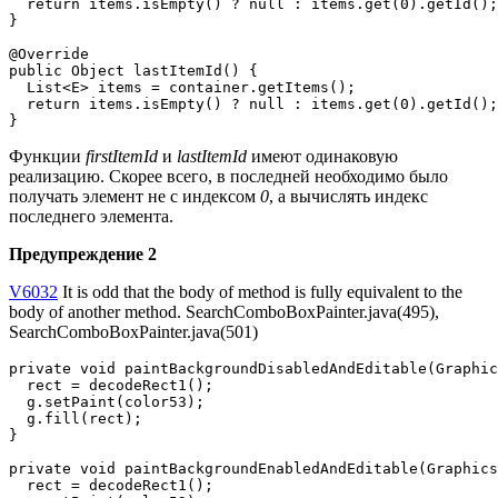
  return items.isEmpty() ? null : items.get(0).getId();

}

@Override

public Object lastItemId() {

  List<E> items = container.getItems();

  return items.isEmpty() ? null : items.get(0).getId();

}
Функции
firstItemId
и
lastItemId
имеют одинаковую
реализацию. Скорее всего, в последней необходимо было
получать элемент не с индексом
0
, а вычислять индекс
последнего элемента.
Предупреждение 2
V6032
It is odd that the body of method is fully equivalent to the
body of another method. SearchComboBoxPainter.java(495),
SearchComboBoxPainter.java(501)
private void paintBackgroundDisabledAndEditable(Graphic
  rect = decodeRect1();

  g.setPaint(color53);

  g.fill(rect);

}

private void paintBackgroundEnabledAndEditable(Graphics
  rect = decodeRect1();
