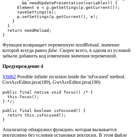
        && needUpdatePresentation(variables)) {

      Element e = p.getSettings(p.getCurrent());

      saveSettings(e);

      p.setSettings(p.getCurrent(), e);

    }

  }

  return needReload;

}
Функция возвращает переменную
needReload
, значение
которой всегда равно
false
. Скорее всего, в одном из условий
забыли добавить код изменения значения переменной.
Предупреждение 4
V6062
Possible infinite recursion inside the 'isFocused' method.
GwtAceEditor.java(189), GwtAceEditor.java(190)
public final native void focus() /*-{

  this.focus();

}-*/;

public final boolean isFocused() {

  return this.isFocused();

}
Анализатор обнаружил функцию, которая вызывается
рекурсивно без условия остановки рекурсии. В этом файле