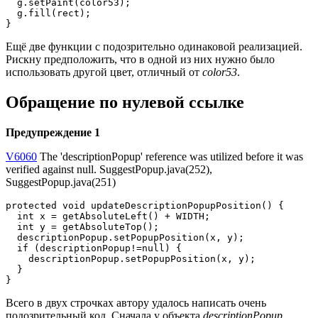
  g.setPaint(color53);

  g.fill(rect);

}
Ещё две функции с подозрительно одинаковой реализацией.
Рискну предположить, что в одной из них нужно было
использовать другой цвет, отличный от
color53
.
Обращение по нулевой ссылке
Предупреждение 1
V6060
The 'descriptionPopup' reference was utilized before it was
verified against null. SuggestPopup.java(252),
SuggestPopup.java(251)
protected void updateDescriptionPopupPosition() {

  int x = getAbsoluteLeft() + WIDTH;

  int y = getAbsoluteTop();

  descriptionPopup.setPopupPosition(x, y);

  if (descriptionPopup!=null) {

    descriptionPopup.setPopupPosition(x, y);

  }

}
Всего в двух строчках автору удалось написать очень
подозрительный код. Сначала у объекта
descriptionPopup