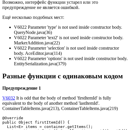
Возможно, интерфейс функции устарел или это
предупреждение не является ошибкой.
Ещё несколько подобных мест:
V6022 Parameter 'type' is not used inside constructor body.
QueryNode.java(36)
V6022 Parameter 'text2' is not used inside constructor body.
MarkerAddition.java(22)
V6022 Parameter 'selection' is not used inside constructor
body. AceEditor.java(114)
V6022 Parameter 'options' is not used inside constructor body.
EntitySerialization.java(379)
Разные функции с одинаковым кодом
Предупреждение 1
V6032
It is odd that the body of method 'firstItemId' is fully
equivalent to the body of another method 'lastItemId'.
ContainerTableItems.java(213), ContainerTableItems.java(219)
@Override

public Object firstItemId() {

  List<E> items = container.getItems();
