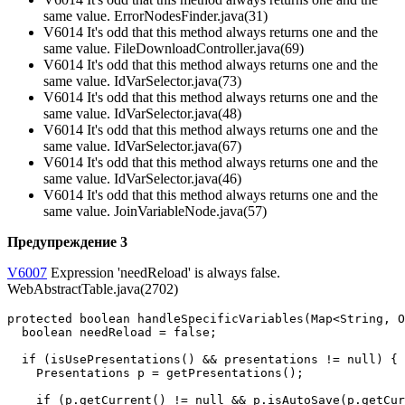
same value. ErrorNodesFinder.java(31)
V6014 It's odd that this method always returns one and the
same value. FileDownloadController.java(69)
V6014 It's odd that this method always returns one and the
same value. IdVarSelector.java(73)
V6014 It's odd that this method always returns one and the
same value. IdVarSelector.java(48)
V6014 It's odd that this method always returns one and the
same value. IdVarSelector.java(67)
V6014 It's odd that this method always returns one and the
same value. IdVarSelector.java(46)
V6014 It's odd that this method always returns one and the
same value. JoinVariableNode.java(57)
Предупреждение 3
V6007
Expression 'needReload' is always false.
WebAbstractTable.java(2702)
protected boolean handleSpecificVariables(Map<String, O
  boolean needReload = false;

  if (isUsePresentations() && presentations != null) {

    Presentations p = getPresentations();

    if (p.getCurrent() != null && p.isAutoSave(p.getCur