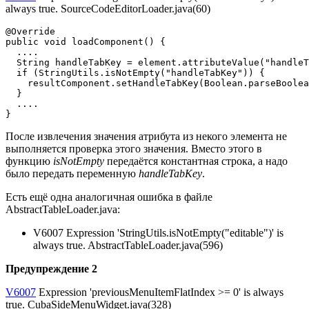
always true. SourceCodeEditorLoader.java(60)
@Override

public void loadComponent() {

  ....

  String handleTabKey = element.attributeValue("handleT
  if (StringUtils.isNotEmpty("handleTabKey")) {

    resultComponent.setHandleTabKey(Boolean.parseBoolea
  }

  ....

}
После извлечения значения атрибута из некого элемента не
выполняется проверка этого значения. Вместо этого в
функцию
isNotEmpty
передаётся константная строка, а надо
было передать переменную
handleTabKey
.
Есть ещё одна аналогичная ошибка в файле
AbstractTableLoader.java:
V6007 Expression 'StringUtils.isNotEmpty("editable")' is
always true. AbstractTableLoader.java(596)
Предупреждение 2
V6007
Expression 'previousMenuItemFlatIndex >= 0' is always
true. CubaSideMenuWidget.java(328)