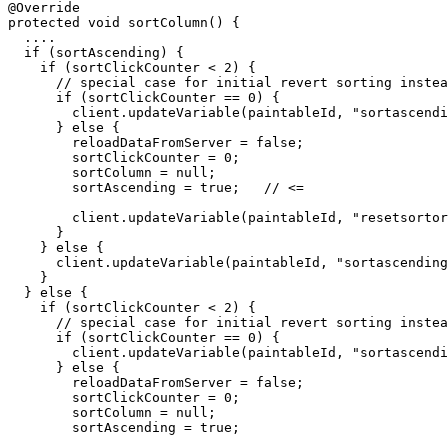
@Override

protected void sortColumn() {

  ....

  if (sortAscending) {

    if (sortClickCounter < 2) {

      // special case for initial revert sorting instea
      if (sortClickCounter == 0) {

        client.updateVariable(paintableId, "sortascendi
      } else {

        reloadDataFromServer = false;

        sortClickCounter = 0;

        sortColumn = null;

        sortAscending = true;   // <=

        client.updateVariable(paintableId, "resetsortor
      }

    } else {

      client.updateVariable(paintableId, "sortascending
    }

  } else {

    if (sortClickCounter < 2) {

      // special case for initial revert sorting instea
      if (sortClickCounter == 0) {

        client.updateVariable(paintableId, "sortascendi
      } else {

        reloadDataFromServer = false;

        sortClickCounter = 0;

        sortColumn = null;

        sortAscending = true;
