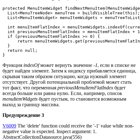
protected MenuItemWidget findNextMenuItem(MenuItemWidge
  List<MenuTreeNode> menuTree = buildVisibleTree(this);

  List<MenuItemWidget> menuItemWidgets = menuTreeToList
  int menuItemFlatIndex = menuItemWidgets.indexOf(curre
  int previousMenuItemFlatIndex = menuItemFlatIndex + 1
  if (previousMenuItemFlatIndex >= 0) {

      return menuItemWidgets.get(previousMenuItemFlatIn
  }

  return null;

}
Функция
indexOf
может вернуть значение
-1
, если в списке не
будет найден элемент. Затем к индексу прибавляется единица,
скрывая таким образом ситуацию, когда нужный элемент
отсутствует. Другой потенциальной проблемой может стать
тот факт, что переменная
previousMenuItemFlatIndex
будет
всегда больше или равна нулю. Если, например, список
menuItemWidgets
будет пустым, то становится возможным
выход за границу массива.
Предупреждение 3
V6009
The 'delete' function could receive the '-1' value while non-
negative value is expected. Inspect argument: 1.
AbstractCollectionDatasource.java(556)