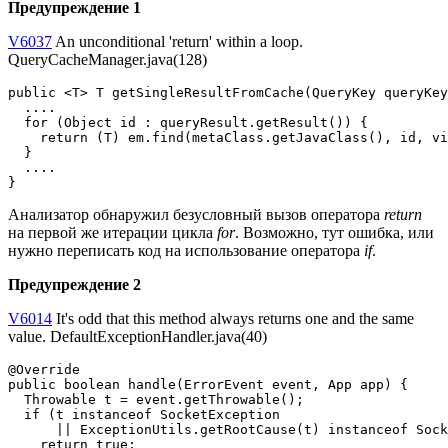
Предупреждение 1
V6037
An unconditional 'return' within a loop.
QueryCacheManager.java(128)
public <T> T getSingleResultFromCache(QueryKey queryKey
  ....

  for (Object id : queryResult.getResult()) {

    return (T) em.find(metaClass.getJavaClass(), id, vi
  }

  ....

}
Анализатор обнаружил безусловный вызов оператора
return
на первой же итерации цикла
for
. Возможно, тут ошибка, или
нужно переписать код на использование оператора
if
.
Предупреждение 2
V6014
It's odd that this method always returns one and the same
value. DefaultExceptionHandler.java(40)
@Override

public boolean handle(ErrorEvent event, App app) {

  Throwable t = event.getThrowable();

  if (t instanceof SocketException

      || ExceptionUtils.getRootCause(t) instanceof Sock
    return true;
