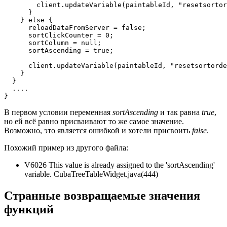
        client.updateVariable(paintableId, "resetsortor
      }

    } else {

      reloadDataFromServer = false;

      sortClickCounter = 0;

      sortColumn = null;

      sortAscending = true;

      client.updateVariable(paintableId, "resetsortorde
    }

  }

  ....

}
В первом условии переменная
sortAscending
и так равна
true
,
но ей всё равно присваивают то же самое значение.
Возможно, это является ошибкой и хотели присвоить
false
.
Похожий пример из другого файла:
V6026 This value is already assigned to the 'sortAscending'
variable. CubaTreeTableWidget.java(444)
Странные возвращаемые значения
функций