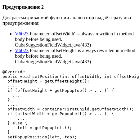
Предупреждение 2
Для рассматриваемой функции анализатор выдаёт сразу два
предупреждения:
V6023
Parameter 'offsetWidth' is always rewritten in method
body before being used.
CubaSuggestionFieldWidget.java(433)
V6023
Parameter 'offsetHeight' is always rewritten in method
body before being used.
CubaSuggestionFieldWidget.java(433)
@Override

public void setPosition(int offsetWidth, int offsetHeig
  offsetHeight = getOffsetHeight();

  ....

  if (offsetHeight + getPopupTop() > ....)) {

    ....

  }

  ....

  offsetWidth = containerFirstChild.getOffsetWidth();

  if (offsetWidth + getPopupLeft() > ....)) {

      ....

  } else {

      left = getPopupLeft();

  }

  setPopupPosition(left, top);
