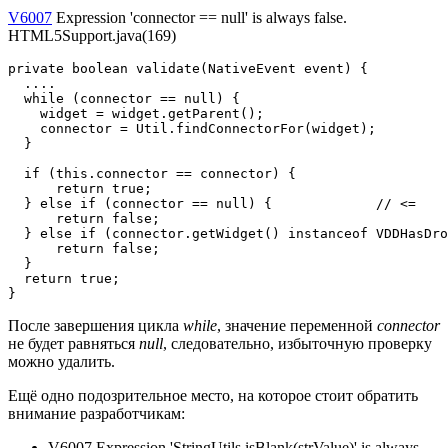
V6007
Expression 'connector == null' is always false.
HTML5Support.java(169)
private boolean validate(NativeEvent event) {

  ....

  while (connector == null) {

    widget = widget.getParent();

    connector = Util.findConnectorFor(widget);

  }

  if (this.connector == connector) {

      return true;

  } else if (connector == null) {             // <=

      return false;

  } else if (connector.getWidget() instanceof VDDHasDro
      return false;

  }

  return true;

}
После завершения цикла
while
, значение переменной
connector
не будет равняться
null
, следовательно, избыточную проверку
можно удалить.
Ещё одно подозрительное место, на которое стоит обратить
внимание разработчикам:
V6007 Expression 'StringUtils.isBlank(strValue)' is always