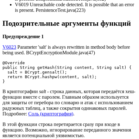
V6019 Unreachable code detected. It is possible that an error
is present. PersistenceTest.java(223)
Подозрительные аргументы функций
Предупреждение 1
V6023
Parameter 'salt' is always rewritten in method body before
being used. BCryptEncryptionModule.java(47)
@Override

public String getHash(String content, String salt) {

  salt = BCrypt.gensalt();

  return BCrypt.hashpw(content, salt);

}
В криптографии
salt
- строка данных, которая передаётся хеш-
функции вместе с паролем. Главным образом используется
для защиты от перебора по словарю и атак с использованием
радужных таблиц, а также сокрытия одинаковых паролей.
Подробнее:
Соль (криптография)
.
В этой функции строка перетирается сразу при входе в
функцию. Возможно, игнорирование переданного значения
является потенциальной уязвимостью.