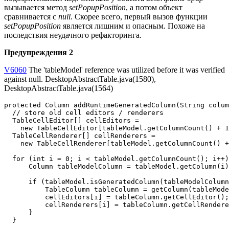
вызывается метод
setPopupPosition
, а потом объект
сравнивается с
null
. Скорее всего, первый вызов функции
setPopupPosition
является лишним и опасным. Похоже на
последствия неудачного рефакторинга.
Предупреждения 2
V6060
The 'tableModel' reference was utilized before it was verified
against null. DesktopAbstractTable.java(1580),
DesktopAbstractTable.java(1564)
protected Column addRuntimeGeneratedColumn(String colum
  // store old cell editors / renderers

  TableCellEditor[] cellEditors =

    new TableCellEditor[tableModel.getColumnCount() + 1
  TableCellRenderer[] cellRenderers =

    new TableCellRenderer[tableModel.getColumnCount() +
  for (int i = 0; i < tableModel.getColumnCount(); i++)
      Column tableModelColumn = tableModel.getColumn(i)
      if (tableModel.isGeneratedColumn(tableModelColumn
          TableColumn tableColumn = getColumn(tableMode
          cellEditors[i] = tableColumn.getCellEditor();

          cellRenderers[i] = tableColumn.getCellRendere
      }

  }
