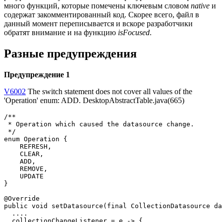
много функций, которые помечены ключевым словом
native
и
содержат закомментированный код. Скорее всего, файл в
данный момент переписывается и вскоре разработчики
обратят внимание и на функцию
isFocused
.
Разные предупреждения
Предупреждение 1
V6002
The switch statement does not cover all values of the
'Operation' enum: ADD. DesktopAbstractTable.java(665)
/**

 * Operation which caused the datasource change.

 */

enum Operation {

    REFRESH,

    CLEAR,

    ADD,

    REMOVE,

    UPDATE

}

@Override

public void setDatasource(final CollectionDatasource da
  ....

  collectionChangeListener = e -> {
