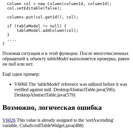
  Column col = new Column(columnId, columnId);

  col.setEditable(false);

  columns.put(col.getId(), col);

  if (tableModel != null) {                            
      tableModel.addColumn(col);

  }

  ....

}
Похожая ситуация и в этой функции. После многочисленных
обращений к объекту
tableModel
выполняется проверка, равен
он
null
или нет.
Ещё один пример:
V6060 The 'tableModel' reference was utilized before it was
verified against null. DesktopAbstractTable.java(596),
DesktopAbstractTable.java(579)
Возможно, логическая ошибка
V6026
This value is already assigned to the 'sortAscending'
variable. CubaScrollTableWidget.java(488)