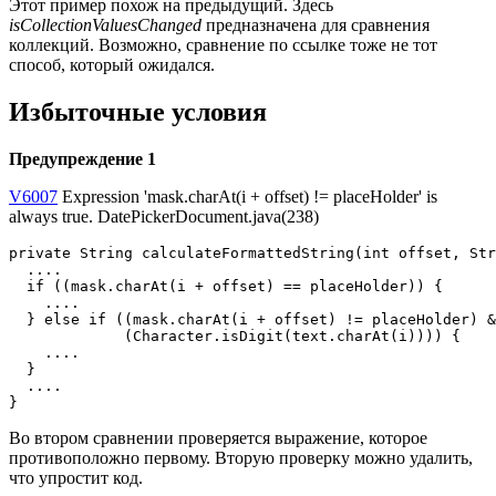
Этот пример похож на предыдущий. Здесь
isCollectionValuesChanged
предназначена для сравнения
коллекций. Возможно, сравнение по ссылке тоже не тот
способ, который ожидался.
Избыточные условия
Предупреждение 1
V6007
Expression 'mask.charAt(i + offset) != placeHolder' is
always true. DatePickerDocument.java(238)
private String calculateFormattedString(int offset, Str
  ....

  if ((mask.charAt(i + offset) == placeHolder)) {      
    ....

  } else if ((mask.charAt(i + offset) != placeHolder) &
             (Character.isDigit(text.charAt(i)))) {

    ....

  }

  ....

}
Во втором сравнении проверяется выражение, которое
противоположно первому. Вторую проверку можно удалить,
что упростит код.