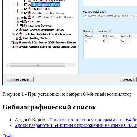
Рисунок 1 - При установке не выбран 64-битный компилятор
Библиографический список
Андрей Карпов.
7 шагов по переносу программы на 64-б
Уроки разработки 64-битных приложений на языке Си/С
#64bit