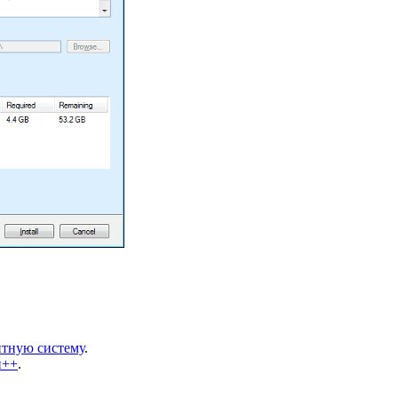
итную систему
.
и++
.