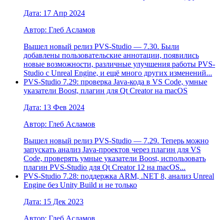
Дата: 17 Апр 2024
Автор: Глеб Асламов
Вышел новый релиз PVS-Studio — 7.30. Были
добавлены пользовательские аннотации, появились
новые возможности, различные улучшения работы PVS-
Studio с Unreal Engine, и ещё много других изменений...
PVS-Studio 7.29: проверка Java-кода в VS Code, умные
указатели Boost, плагин для Qt Creator на macOS
Дата: 13 Фев 2024
Автор: Глеб Асламов
Вышел новый релиз PVS-Studio — 7.29. Теперь можно
запускать анализ Java-проектов через плагин для VS
Code, проверять умные указатели Boost, использовать
плагин PVS-Studio для Qt Creator 12 на macOS...
PVS-Studio 7.28: поддержка ARM, .NET 8, анализ Unreal
Engine без Unity Build и не только
Дата: 15 Дек 2023
Автор: Глеб Асламов