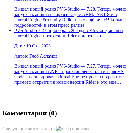
Вышел новый релиз PVS-Studio — 7.28. Теперь можно
запускать анализ на архитектуре ARM, .NET 8 и в
Unreal Engine без Unity Build, и это ещё не всё! Больше
подробностей в этом пресс-релизе.
PVS-Studio 7.27: проверка C# кода в VS Code, анализ
Unreal Engine проектов в Rider и не только
Дата: 19 Окт 2023
Автор: Глеб Асламов
Вышел новый релиз PVS-Studio — 7.27. Теперь можно
запускать анализ .NET проектов через плагин для VS
Code, анализировать Unreal Engine проекты в режиме
прямого открытия в новой версии Rider и это еще…
Комментарии (
0
)
Следующие комментарии