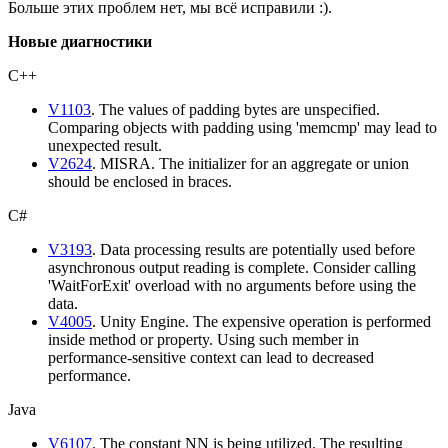
Больше этих проблем нет, мы всё исправили :).
Новые диагностики
С++
V1103
. The values of padding bytes are unspecified.
Comparing objects with padding using 'memcmp' may lead to
unexpected result.
V2624
. MISRA. The initializer for an aggregate or union
should be enclosed in braces.
C#
V3193
. Data processing results are potentially used before
asynchronous output reading is complete. Consider calling
'WaitForExit' overload with no arguments before using the
data.
V4005
. Unity Engine. The expensive operation is performed
inside method or property. Using such member in
performance-sensitive context can lead to decreased
performance.
Java
V6107
. The constant NN is being utilized. The resulting