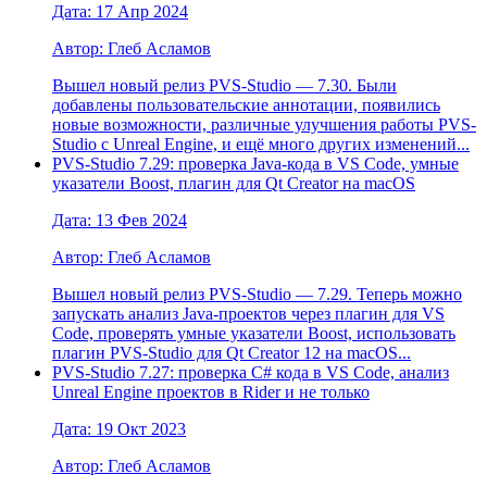
Дата: 17 Апр 2024
Автор: Глеб Асламов
Вышел новый релиз PVS-Studio — 7.30. Были
добавлены пользовательские аннотации, появились
новые возможности, различные улучшения работы PVS-
Studio с Unreal Engine, и ещё много других изменений...
PVS-Studio 7.29: проверка Java-кода в VS Code, умные
указатели Boost, плагин для Qt Creator на macOS
Дата: 13 Фев 2024
Автор: Глеб Асламов
Вышел новый релиз PVS-Studio — 7.29. Теперь можно
запускать анализ Java-проектов через плагин для VS
Code, проверять умные указатели Boost, использовать
плагин PVS-Studio для Qt Creator 12 на macOS...
PVS-Studio 7.27: проверка C# кода в VS Code, анализ
Unreal Engine проектов в Rider и не только
Дата: 19 Окт 2023
Автор: Глеб Асламов