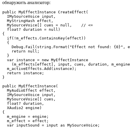
обнаружить анализатор:
public MyEffectInstance CreateEffect(

  IMySourceVoice input,

  MyStringHash effect,

  MySourceVoice[] cues = null,    // <=

  float? duration = null)

{

  if(!m_effects.ContainsKey(effect))

  {

    Debug.Fail(string.Format("Effect not found: {0}", e
    return null;

  }

  var instance = new MyEffectInstance

    (m_effects[effect], input, cues, duration, m_engine
  m_activeEffects.Add(instance);

  return instance;

}

public MyEffectInstance(

  MyAudioEffect effect,

  IMySourceVoice input,

  MySourceVoice[] cues,

  float? duration,

  XAudio2 engine)

{

  m_engine = engine;

  m_effect = effect;

  var inputSound = input as MySourceVoice;

  ....  
