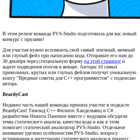
В этом релизе команда PVS-Studio подготовила для вас новый
конкурс с призами!
Для участия нужно вспомнить свой самый эпичный, мемный
или глупый фейл при написании кода. Отправьте его нам до
30 декабря через специальную форму
на этой странице
и
ждите подведения итогов в январе. Авторы 10 самых
прикольных, крутых или глупых фейлов получат уникальную
книгу "Вредные советы для C++ программистов" с подписью
автора.
BeardyCast
Недавно часть нашей команды приняла участие в подкасте
BeardyCast! Тимлид C++ Филипп Хандельянц и C#
разработчик Никита Паневин вместе с ведущим обсудили
темы статического анализа, качества кода и как в этом
помогает статический анализатор PVS-Studio. Отдельное
внимание уделено особенностям PVS-Studio, вопросу
встраивания и интеграции статического анализа в процесс