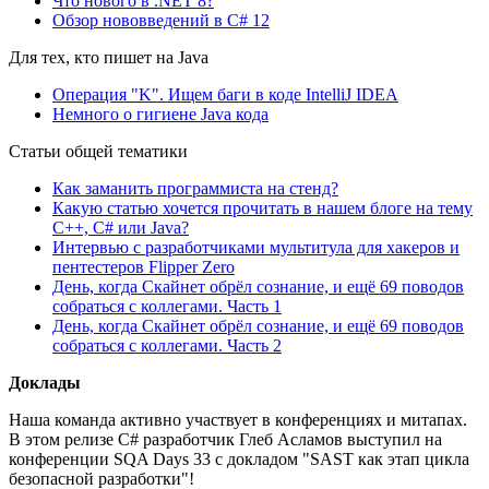
Что нового в .NET 8?
Обзор нововведений в C# 12
Для тех, кто пишет на Java
Операция "K". Ищем баги в коде IntelliJ IDEA
Немного о гигиене Java кода
Статьи общей тематики
Как заманить программиста на стенд?
Какую статью хочется прочитать в нашем блоге на тему
C++, C# или Java?
Интервью с разработчиками мультитула для хакеров и
пентестеров Flipper Zero
День, когда Скайнет обрёл сознание, и ещё 69 поводов
собраться с коллегами. Часть 1
День, когда Скайнет обрёл сознание, и ещё 69 поводов
собраться с коллегами. Часть 2
Доклады
Наша команда активно участвует в конференциях и митапах.
В этом релизе C# разработчик Глеб Асламов выступил на
конференции SQA Days 33 с докладом "SAST как этап цикла
безопасной разработки"!