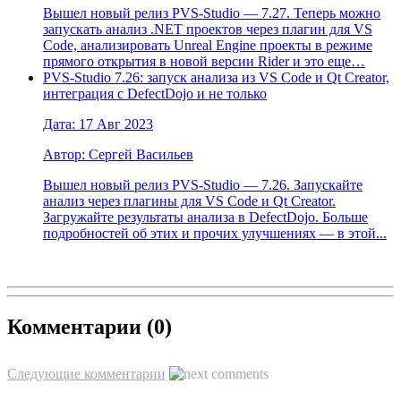
Вышел новый релиз PVS-Studio — 7.27. Теперь можно
запускать анализ .NET проектов через плагин для VS
Code, анализировать Unreal Engine проекты в режиме
прямого открытия в новой версии Rider и это еще…
PVS-Studio 7.26: запуск анализа из VS Code и Qt Creator,
интеграция с DefectDojo и не только
Дата: 17 Авг 2023
Автор: Сергей Васильев
Вышел новый релиз PVS-Studio — 7.26. Запускайте
анализ через плагины для VS Code и Qt Creator.
Загружайте результаты анализа в DefectDojo. Больше
подробностей об этих и прочих улучшениях — в этой...
Комментарии (
0
)
Следующие комментарии