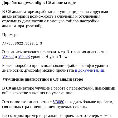
Доработка .pvsconfig в C# анализаторе
В C# анализаторе доработана и унифицирована с другими
анализаторами возможность включения и отключения
отдельных диагностик с помощью файлов настройки
анализатора .pvsconfig.
Пример:
//-V::3022,5623:1,3
Эта запись позволит исключить срабатывания диагностик
V3022
и
V5623
уровня 'High' и 'Low'.
Более подробно про использование файлов конфигурации
диагностик .pvsconfig можно прочитать
в документации
.
Улучшение диагностики в C# анализаторе
В C# анализаторе улучшена работа с параметрами, имеющими
null в качестве значения по умолчанию.
Это позволяет диагностике
V3080
находить больше проблем,
связанных с разыменованием нулевых ссылок.
Рассмотрим пример из реального проекта, что теперь может