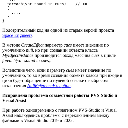
  foreach(var sound in cues)    // <=

  {

    ....

  }

}
Подозрительный код на одной из старых версий проекта
Space Engineers
.
В методе
CreateEffect
параметр
cues
имеет значение по
умолчанию
null
, но при создании объекта класса
MyEffectInstance
производится обход массива
cues
в цикле
foreach(var sound in cues)
.
Вследствие чего, если параметр
cues
имеет значение по
умолчанию, то во время создания объекта класса при входе в
цикл будет обращение по нулевой ссылке с выбросом
исключения
NullReferenceException
.
Исправлена проблема совместной работы PVS-Studio и
Visual Assist
При работе одновременно с плагином PVS-Studio и Visual
Assist наблюдались проблемы с переключением между
файлами в Visual Studio 2019 и 2022.