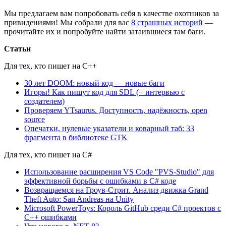
Мы предлагаем вам попробовать себя в качестве охотников за
привидениями! Мы собрали для вас
8 страшных историй
—
прочитайте их и попробуйте найти затаившиеся там баги.
Статьи
Для тех, кто пишет на C++
30 лет DOOM: новый код — новые баги
Игоры! Как пишут код для SDL (+ интервью с
создателем)
Проверяем YTsaurus. Доступность, надёжность, open
source
Опечатки, нулевые указатели и коварный таб: 33
фрагмента в библиотеке GTK
Для тех, кто пишет на C#
Использование расширения VS Code "PVS-Studio" для
эффективной борьбы с ошибками в C# коде
Возвращаемся на Гроув-Стрит. Анализ движка Grand
Theft Auto: San Andreas на Unity
Microsoft PowerToys: Король GitHub среди C# проектов с
C++ ошибками