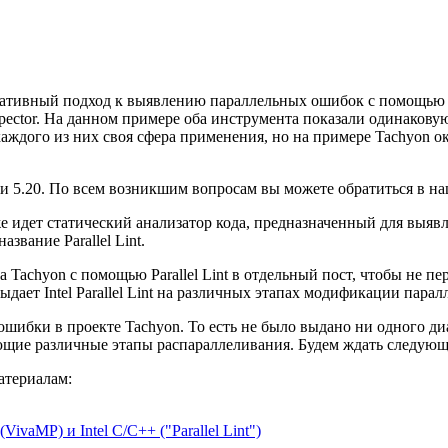
ативный подход к выявлению параллельных ошибок с помощью ст
Inspector. На данном примере оба инструмента показали одинако
каждого из них своя сфера применения, но на примере Tachyon о
и 5.20. По всем возникшим вопросам вы можете обратиться в н
е идет статический анализатор кода, предназначенный для выя
звание Parallel Lint.
Tachyon с помощью Parallel Lint в отдельный пост, чтобы не п
дает Intel Parallel Lint на различных этапах модификации парал
й ошибки в проекте Tachyon. То есть не было выдано ни одного д
зывающие различные этапы распараллеливания. Будем ждать следующую
атериалам:
ivaMP) и Intel C/C++ ("Parallel Lint")