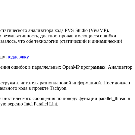
атического анализатора кода PVS-Studio (VivaMP).
вую результативность, диагностировав имеющиеся ошибки.
казалось, что обе технологии (статический и динамический
ашу
поддержку
.
вления ошибок в параллельных OpenMP программах. Анализатор
ерегружать читателя разноплановой информацией. Пост должен
лельного кода в проекте Tachyon.
иагностического сообщения по поводу функции parallel_thread в
 версию Intel Parallel Lint.