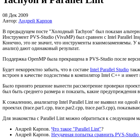
08 Дек 2009
Автор:
Андрей Карпов
В предыдущем посте "Холодный Tachyon" был показан альтерн
Инструмент PVS-Studio (VivaMP) был сравнен с Intel Parallel 
Конечно, это не значит, что инструменты взаимозаменяемы. У 
анализ) дают одинаковый результат.
Поддержка OpenMP была прекращена в PVS-Studio после верси
Будет некорректно забыть, что в составе
Intel Parallel Studio
такж
встроен в качестве подсистемы в компилятор Intel C++ и имеет на
Было принято решение вынести рассмотрение проверки проекта 
был быть среднего размера и показать, какие предупреждения вы
К сожалению, анализатор Intel Parallel Lint не выявил ни одно
проектах (trace.par1.cpp, trace.par2.cpp, trace.par3.cpp), пока
Для знакомства с Parallel Lint можно обратиться к следующим м
Андрей Карпов.
Что такое "Parallel Lint"
?
Андрей Карпов.
Неудачная попытка сравнить PVS-Studio (V