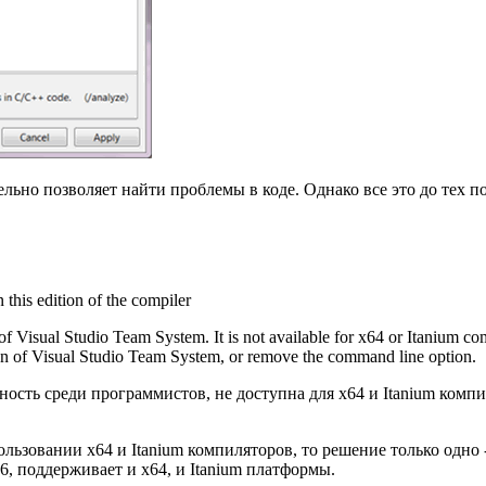
ельно позволяет найти проблемы в коде. Однако все это до тех 
 this edition of the compiler
 Visual Studio Team System. It is not available for x64 or Itanium comp
on of Visual Studio Team System, or remove the command line option.
рность среди программистов, не доступна для x64 и Itanium компил
льзовании x64 и Itanium компиляторов, то решение только одно
6, поддерживает и x64, и Itanium платформы.