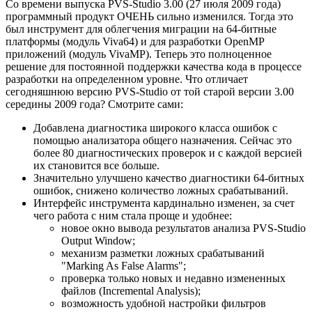
Со времени выпуска PVS-Studio 3.00 (27 июля 2009 года)
программный продукт ОЧЕНЬ сильно изменился. Тогда это
был инструмент для облегчения миграции на 64-битные
платформы (модуль Viva64) и для разработки OpenMP
приложений (модуль VivaMP). Теперь это полноценное
решение для постоянной поддержки качества кода в процессе
разработки на определенном уровне. Что отличает
сегодняшнюю версию PVS-Studio от той старой версии 3.00
середины 2009 года? Смотрите сами:
Добавлена диагностика широкого класса ошибок с
помощью анализатора общего назначения. Сейчас это
более 80 диагностических проверок и с каждой версией
их становится все больше.
Значительно улучшено качество диагностики 64-битных
ошибок, снижено количество ложных срабатываний.
Интерфейс инструмента кардинально изменен, за счет
чего работа с ним стала проще и удобнее:
новое окно вывода результатов анализа PVS-Studio
Output Window;
механизм разметки ложных срабатываний
"Marking As False Alarms";
проверка только новых и недавно измененных
файлов (Incremental Analysis);
возможность удобной настройки фильтров