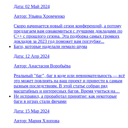
Дата: 02 Май 2024
Автор: Ульяна Хромченко
Скоро начинается новый сезон конференций, а потому
предлагаем вам ознакомиться с лучшими докладами по
С++ с прошлого сезона. Эта подборка самых громких
докладов за 2023 год поможет вам поглубже...
Баги, которые наделали немало шума
Дата: 12 Апр 2024
Автор: Анастасия Воробьёва
Реальный "баг", баг в коде или невнимательность — всё
это может повлиять на ваш проект и привести к самым
разным последствиям. В этой статье собран ряд
масштабных и интересных багов. Время учиться на…
Не исправил, а проработал принятие: как некоторые
баги в играх стали фичами
Дата: 15 Мар 2024
Автор: Мария Хлопова