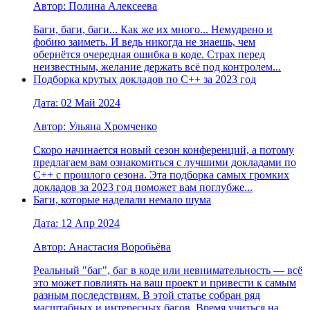
Автор: Полина Алексеева
Баги, баги, баги... Как же их много... Немудрено и
фобию заиметь. И ведь никогда не знаешь, чем
обернётся очередная ошибка в коде. Страх перед
неизвестным, желание держать всё под контролем...
Подборка крутых докладов по С++ за 2023 год
Дата: 02 Май 2024
Автор: Ульяна Хромченко
Скоро начинается новый сезон конференций, а потому
предлагаем вам ознакомиться с лучшими докладами по
С++ с прошлого сезона. Эта подборка самых громких
докладов за 2023 год поможет вам поглубже...
Баги, которые наделали немало шума
Дата: 12 Апр 2024
Автор: Анастасия Воробьёва
Реальный "баг", баг в коде или невнимательность — всё
это может повлиять на ваш проект и привести к самым
разным последствиям. В этой статье собран ряд
масштабных и интересных багов. Время учиться на…