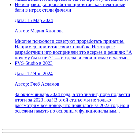
Не исправил, а проработал принятие: как некоторые
баги в играх стали фичами
Дата: 15 Мар 2024
Автор: Мария Хлопова
Многие психологи советуют проработать принятие.
Например, принятие своих ошибок. Некоторые
разработчики игр восприняли это всерьёз и решили: "А
почему бы и нет?" — и сделали свои промахи частью...
PVS-Studio в 2023
Дата: 12 Янв 2024
Автор: Глеб Асламов
За окном январь 2024 года, а это значит, пора подвести
итоги за 2023 год! В этой статье мы не только
рассмотрим всё новое, что появилось за 2023 год, но и
освежим память по основным функциональным...