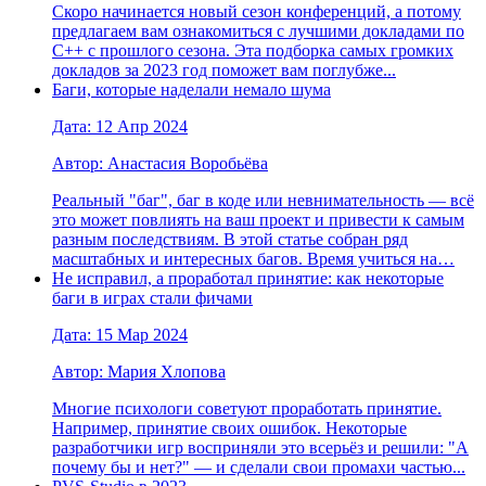
Скоро начинается новый сезон конференций, а потому
предлагаем вам ознакомиться с лучшими докладами по
С++ с прошлого сезона. Эта подборка самых громких
докладов за 2023 год поможет вам поглубже...
Баги, которые наделали немало шума
Дата: 12 Апр 2024
Автор: Анастасия Воробьёва
Реальный "баг", баг в коде или невнимательность — всё
это может повлиять на ваш проект и привести к самым
разным последствиям. В этой статье собран ряд
масштабных и интересных багов. Время учиться на…
Не исправил, а проработал принятие: как некоторые
баги в играх стали фичами
Дата: 15 Мар 2024
Автор: Мария Хлопова
Многие психологи советуют проработать принятие.
Например, принятие своих ошибок. Некоторые
разработчики игр восприняли это всерьёз и решили: "А
почему бы и нет?" — и сделали свои промахи частью...