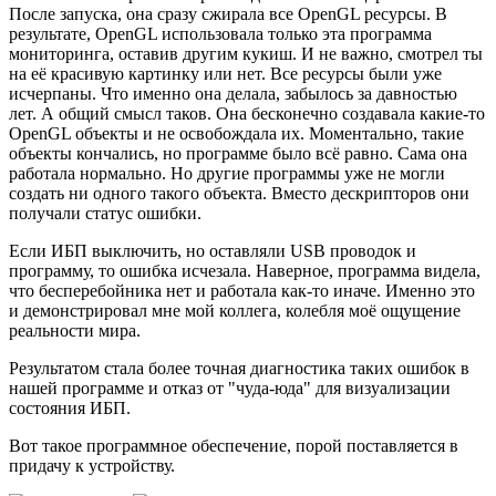
После запуска, она сразу сжирала все OpenGL ресурсы. В
результате, OpenGL использовала только эта программа
мониторинга, оставив другим кукиш. И не важно, смотрел ты
на её красивую картинку или нет. Все ресурсы были уже
исчерпаны. Что именно она делала, забылось за давностью
лет. А общий смысл таков. Она бесконечно создавала какие-то
OpenGL объекты и не освобождала их. Моментально, такие
объекты кончались, но программе было всё равно. Сама она
работала нормально. Но другие программы уже не могли
создать ни одного такого объекта. Вместо дескрипторов они
получали статус ошибки.
Если ИБП выключить, но оставляли USB проводок и
программу, то ошибка исчезала. Наверное, программа видела,
что бесперебойника нет и работала как-то иначе. Именно это
и демонстрировал мне мой коллега, колебля моё ощущение
реальности мира.
Результатом стала более точная диагностика таких ошибок в
нашей программе и отказ от "чуда-юда" для визуализации
состояния ИБП.
Вот такое программное обеспечение, порой поставляется в
придачу к устройству.