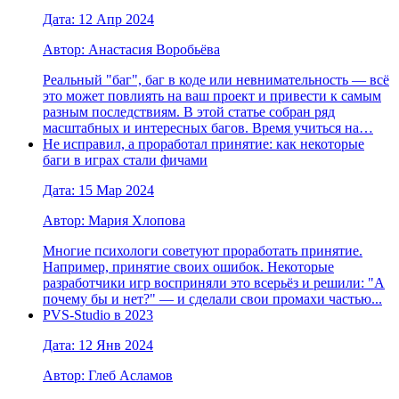
Дата: 12 Апр 2024
Автор: Анастасия Воробьёва
Реальный "баг", баг в коде или невнимательность — всё
это может повлиять на ваш проект и привести к самым
разным последствиям. В этой статье собран ряд
масштабных и интересных багов. Время учиться на…
Не исправил, а проработал принятие: как некоторые
баги в играх стали фичами
Дата: 15 Мар 2024
Автор: Мария Хлопова
Многие психологи советуют проработать принятие.
Например, принятие своих ошибок. Некоторые
разработчики игр восприняли это всерьёз и решили: "А
почему бы и нет?" — и сделали свои промахи частью...
PVS-Studio в 2023
Дата: 12 Янв 2024
Автор: Глеб Асламов