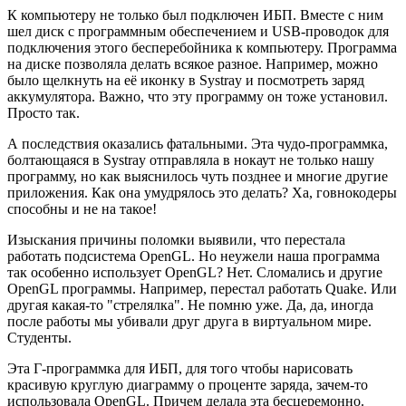
К компьютеру не только был подключен ИБП. Вместе с ним
шел диск с программным обеспечением и USB-проводок для
подключения этого бесперебойника к компьютеру. Программа
на диске позволяла делать всякое разное. Например, можно
было щелкнуть на её иконку в Systray и посмотреть заряд
аккумулятора. Важно, что эту программу он тоже установил.
Просто так.
А последствия оказались фатальными. Эта чудо-программка,
болтающаяся в Systray отправляла в нокаут не только нашу
программу, но как выяснилось чуть позднее и многие другие
приложения. Как она умудрялось это делать? Ха, говнокодеры
способны и не на такое!
Изыскания причины поломки выявили, что перестала
работать подсистема OpenGL. Но неужели наша программа
так особенно использует OpenGL? Нет. Сломались и другие
OpenGL программы. Например, перестал работать Quake. Или
другая какая-то "стрелялка". Не помню уже. Да, да, иногда
после работы мы убивали друг друга в виртуальном мире.
Студенты.
Эта Г-программка для ИБП, для того чтобы нарисовать
красивую круглую диаграмму о проценте заряда, зачем-то
использовала OpenGL. Причем делала эта бесцеремонно.