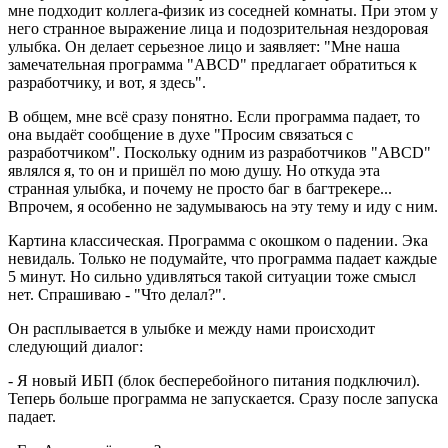
мне подходит коллега-физик из соседней комнаты. При этом у
него странное выражение лица и подозрительная нездоровая
улыбка. Он делает серьезное лицо и заявляет: "Мне наша
замечательная программа "ABCD" предлагает обратиться к
разработчику, и вот, я здесь".
В общем, мне всё сразу понятно. Если программа падает, то
она выдаёт сообщение в духе "Просим связаться с
разработчиком". Поскольку одним из разработчиков "ABCD"
являлся я, то он и пришёл по мою душу. Но откуда эта
странная улыбка, и почему не просто баг в багтрекере...
Впрочем, я особенно не задумываюсь на эту тему и иду с ним.
Картина классическая. Программа с окошком о падении. Эка
невидаль. Только не подумайте, что программа падает каждые
5 минут. Но сильно удивляться такой ситуации тоже смысл
нет. Спрашиваю - "Что делал?".
Он расплывается в улыбке и между нами происходит
следующий диалог:
- Я новый ИБП (блок бесперебойного питания подключил).
Теперь больше программа не запускается. Сразу после запуска
падает.