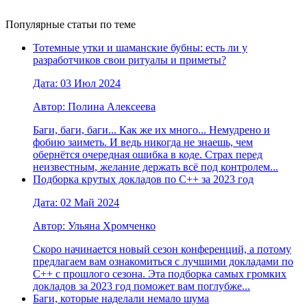
Популярные статьи по теме
Тотемные утки и шаманские бубны: есть ли у
разработчиков свои ритуалы и приметы?
Дата: 03 Июл 2024
Автор: Полина Алексеева
Баги, баги, баги... Как же их много... Немудрено и
фобию заиметь. И ведь никогда не знаешь, чем
обернётся очередная ошибка в коде. Страх перед
неизвестным, желание держать всё под контролем...
Подборка крутых докладов по С++ за 2023 год
Дата: 02 Май 2024
Автор: Ульяна Хромченко
Скоро начинается новый сезон конференций, а потому
предлагаем вам ознакомиться с лучшими докладами по
С++ с прошлого сезона. Эта подборка самых громких
докладов за 2023 год поможет вам поглубже...
Баги, которые наделали немало шума