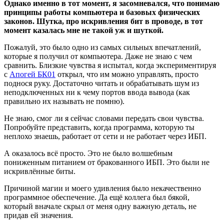
Однако именно в тот момент, я засомневался, что понимаю
принципы работы компьютера и базовых физических
законов. Шутка, про искривления бит в проводе, в тот
момент казалась мне не такой уж и шуткой.
Пожалуй, это было одно из самых сильных впечатлений,
которые я получил от компьютера. Даже не знаю с чем
сравнить. Близкие чувства я испытал, когда экспериментируя
с
Апогей БК01
открыл, что им можно управлять, просто
поднося руку. Достаточно читать и обрабатывать шум из
неподключенных ни к чему портов ввода вывода (как
правильно их называть не помню).
Не знаю, смог ли я сейчас словами передать свои чувства.
Попробуйте представить, когда программа, которую ты
неплохо знаешь, работает от сети и не работает через ИБП.
А оказалось всё просто. Это не было волшебным
пониженным питанием от бракованного ИБП. Это были не
искривлённые биты.
Причиной магии и моего удивления было некачественно
программное обеспечение. Да ещё коллега был бякой,
который вначале скрыл от меня одну важную деталь, не
придав ей значения.