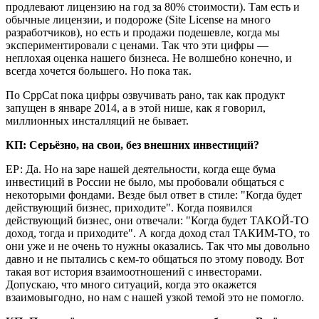
продлевают лицензию на год за 80% стоимости). Там есть и
обычные лицензии, и подороже (Site License на много
разработчиков), но есть и продажи подешевле, когда мы
экспериментировали с ценами. Так что эти цифры —
неплохая оценка нашего бизнеса. Не волшебно конечно, и
всегда хочется большего. Но пока так.
По CppCat пока цифры озвучивать рано, так как продукт
запущен в январе 2014, а в этой нише, как я говорил,
миллионных инсталляций не бывает.
КП: Серьёзно, на свои, без внешних инвестиций?
ЕР: Да. Но на заре нашей деятельности, когда еще бума
инвестиций в России не было, мы пробовали общаться с
некоторыми фондами. Везде был ответ в стиле: "Когда будет
действующий бизнес, приходите". Когда появился
действующий бизнес, они отвечали: "Когда будет ТАКОЙ-ТО
доход, тогда и приходите". А когда доход стал ТАКИМ-ТО, то
они уже и не очень то нужны оказались. Так что мы довольно
давно и не пытались с кем-то общаться по этому поводу. Вот
такая вот история взаимоотношений с инвесторами.
Допускаю, что много ситуаций, когда это окажется
взаимовыгодно, но нам с нашей узкой темой это не помогло.