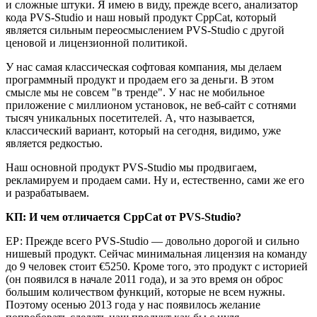
и сложные штуки. Я имею в виду, прежде всего, анализатор
кода PVS-Studio и наш новый продукт CppCat, который
является сильным переосмыслением PVS-Studio с другой
ценовой и лицензионной политикой.
У нас самая классическая софтовая компания, мы делаем
программный продукт и продаем его за деньги. В этом
смысле мы не совсем "в тренде". У нас не мобильное
приложение с миллионом установок, не веб-сайт с сотнями
тысяч уникальных посетителей. А, что называется,
классический вариант, который на сегодня, видимо, уже
является редкостью.
Наш основной продукт PVS-Studio мы продвигаем,
рекламируем и продаем сами. Ну и, естественно, сами же его
и разрабатываем.
КП: И чем отличается CppCat от PVS-Studio?
ЕР: Прежде всего PVS-Studio — довольно дорогой и сильно
нишевый продукт. Сейчас минимальная лицензия на команду
до 9 человек стоит €5250. Кроме того, это продукт с историей
(он появился в начале 2011 года), и за это время он оброс
большим количеством функций, которые не всем нужны.
Поэтому осенью 2013 года у нас появилось желание