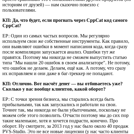
историям от друзей) — нам сказочно повезло с
пользователями.
КП: Да, что будет, если прогнать через CppCat код самого
CppCat?
ЕР: Один из самых частых вопросов. Мы регулярно
используем свои же собственные инструменты. Как правило,
они выявляют ошибки в момент написания кода, когда сразу
после компиляции запускается анализ. Ошибки тут же
правятся. Поэтому мы никогда не сможем выпустить статью
типа "Мы нашли 20 ошибок в своем анализаторе". Не потому,
что ошибок не делаем. Делаем, ещё как. А потому, что сразу
их исправляем и они даже в баг-треккер не попадают.
КП: Отлично. Вот насчёт денег — вы отбиваетесь уже?
Сколько у вас вообще клиентов, какой оборот?
ЕР: С точки зрения бизнеса, мы старались всегда быть
прибыльными, так как запускались и работали на свои.
Точнее так, мы никогда не были убыточными, поскольку не
можем себе этого позволить. Отчасти поэтому мы до сих пор
такие маленькие, хотя и хочется подрасти, конечно. Про
оборот. Ну смотрите, за 2013 год у нас было около 40 продаж
PVS-Studio. Это не все новые лицензии (у нас часто клиенты