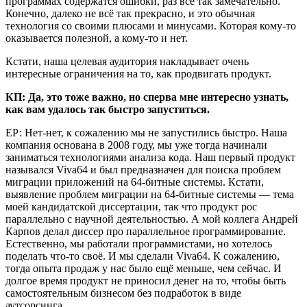
программах содержатся ошибки, раз всё так замечательно.
Конечно, далеко не всё так прекрасно, и это обычная
технология со своими плюсами и минусами. Которая кому-то
оказывается полезной, а кому-то и нет.
Кстати, наша целевая аудитория накладывает очень
интересные ограничения на то, как продвигать продукт.
КП: Да, это тоже важно, но сперва мне интересно узнать,
как вам удалось так быстро запуститься.
ЕР: Нет-нет, к сожалению мы не запустились быстро. Наша
компания основана в 2008 году, мы уже тогда начинали
заниматься технологиями анализа кода. Наш первый продукт
назывался Viva64 и был предназначен для поиска проблем
миграции приложений на 64-битные системы. Кстати,
выявление проблем миграции на 64-битные системы — тема
моей кандидатской диссертации, так что продукт рос
параллельно с научной деятельностью. А мой коллега Андрей
Карпов делал диссер про параллельное программирование.
Естественно, мы работали программистами, но хотелось
поделать что-то своё. И мы сделали Viva64. К сожалению,
тогда опыта продаж у нас было ещё меньше, чем сейчас. И
долгое время продукт не приносил денег на то, чтобы быть
самостоятельным бизнесом без подработок в виде
аутсорсинга.