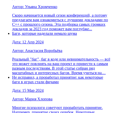
Автор: Ульяна Хромченко
Скоро начинается новый сезон конференций, а потому
предлагаем вам ознакомиться с лучшими докладами по
С++ с прошлого сезона. Эта подборка самых громких
докладов за 2023 год поможет вам поглубже...
Баги, которые наделали немало шума
Дата: 12 Апр 2024
Автор: Анастасия Воробьёва
Реальный "баг", баг в коде или невнимательность — всё
это может повлиять на ваш проект и привести к самым
разным последствиям. В этой статье собран ряд
масштабных и интересных багов. Время учиться на…
Не исправил, а проработал принятие: как некоторые
баги в играх стали фичами
Дата: 15 Мар 2024
Автор: Мария Хлопова
Многие психологи советуют проработать принятие.
Например, принятие своих ошибок. Некоторые