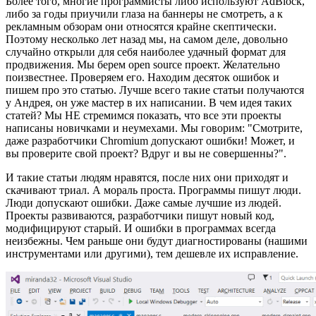
Более того, многие программисты либо используют AdBlock,
либо за годы приучили глаза на баннеры не смотреть, а к
рекламным обзорам они относятся крайне скептически.
Поэтому несколько лет назад мы, на самом деле, довольно
случайно открыли для себя наиболее удачный формат для
продвижения. Мы берем open source проект. Желательно
поизвестнее. Проверяем его. Находим десяток ошибок и
пишем про это статью. Лучше всего такие статьи получаются
у Андрея, он уже мастер в их написании. В чем идея таких
статей? Мы НЕ стремимся показать, что все эти проекты
написаны новичками и неумехами. Мы говорим: "Смотрите,
даже разработчики Chromium допускают ошибки! Может, и
вы проверите свой проект? Вдруг и вы не совершенны?".
И такие статьи людям нравятся, после них они приходят и
скачивают триал. А мораль проста. Программы пишут люди.
Люди допускают ошибки. Даже самые лучшие из людей.
Проекты развиваются, разработчики пишут новый код,
модифицируют старый. И ошибки в программах всегда
неизбежны. Чем раньше они будут диагностированы (нашими
инструментами или другими), тем дешевле их исправление.