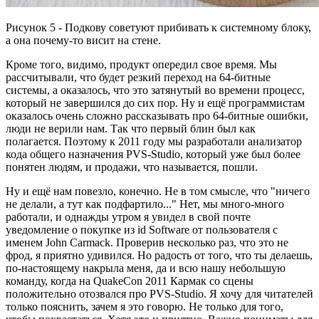
Рисунок 5 - Подкову советуют прибивать к системному блоку,
а она почему-то висит на стене.
Кроме того, видимо, продукт опередил свое время. Мы
рассчитывали, что будет резкий переход на 64-битные
системы, а оказалось, что это затянутый во времени процесс,
который не завершился до сих пор. Ну и ещё программистам
оказалось очень сложно рассказывать про 64-битные ошибки,
люди не верили нам. Так что первый блин был как
полагается. Поэтому к 2011 году мы разработали анализатор
кода общего назначения PVS-Studio, который уже был более
понятен людям, и продажи, что называется, пошли.
Ну и ещё нам повезло, конечно. Не в том смысле, что "ничего
не делали, а тут как подфартило..." Нет, мы много-много
работали, и однажды утром я увидел в свой почте
уведомление о покупке из id Software от пользователя с
именем John Carmack. Проверив несколько раз, что это не
фрод, я приятно удивился. Но радость от того, что ты делаешь,
по-настоящему накрыла меня, да и всю нашу небольшую
команду, когда на QuakeCon 2011 Кармак со сцены
положительно отозвался про PVS-Studio. Я хочу для читателей
только пояснить, зачем я это говорю. Не только для того,