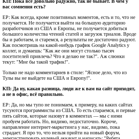
КП: Пока всё довольно радужно, так не бывает. В чём у
вас сомнения есть?
ЕР: Как всегда, кроме позитивных моментов, есть и то, что не
получается. Не получается выйти на большую аудиторию
разработчиков из США и Европы, не получается добиться
большого количества чтений статей и загрузок триалов. Вроде
бы и работаем, и старемся, а результаты не достаточно радуют.
Как посмотришь на какой-нибудь график Google Analytics у
коллег, и думаешь: "Как же они могут столько тысяч
посетителей привлечь? Что я делаю не так?". Аж слюнки
текут: "Мне бы такой трафик!".
Только не надо комментариев в стиле: "Ясное дело, что из
Тулы вы не выйдете на США и Европу!".
КП: Да ну, какая разница, люди же к вам на сайт приходят,
а не в офис, всё правильно.
ЕР: Да, но мы тупо не понимаем, к примеру, на каких сайтах
тусуются программисты из США. То есть стараемся, и первые
пять сайтов, которые назовут в комментах — мы с ними
пробуем работать. Но, видимо, недостаточно. Короче,
направление интернет-маркетинга у нас, видимо, пока
страдает. Я про то, что нельзя прийти на новый форум,
зарегистрировать нулевый аккаунт и написать: "Ребята,