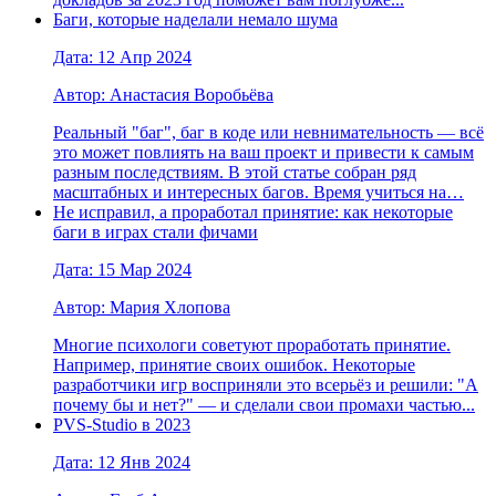
Баги, которые наделали немало шума
Дата: 12 Апр 2024
Автор: Анастасия Воробьёва
Реальный "баг", баг в коде или невнимательность — всё
это может повлиять на ваш проект и привести к самым
разным последствиям. В этой статье собран ряд
масштабных и интересных багов. Время учиться на…
Не исправил, а проработал принятие: как некоторые
баги в играх стали фичами
Дата: 15 Мар 2024
Автор: Мария Хлопова
Многие психологи советуют проработать принятие.
Например, принятие своих ошибок. Некоторые
разработчики игр восприняли это всерьёз и решили: "А
почему бы и нет?" — и сделали свои промахи частью...
PVS-Studio в 2023
Дата: 12 Янв 2024