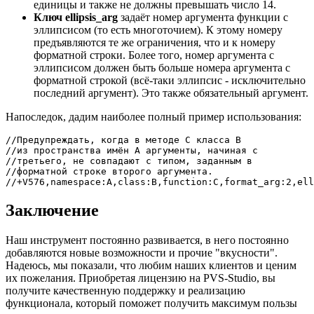
единицы и также не должны превышать число 14.
Ключ ellipsis_arg
задаёт номер аргумента функции с
эллипсисом (то есть многоточием). К этому номеру
предъявляются те же ограничения, что и к номеру
форматной строки. Более того, номер аргумента с
эллипсисом должен быть больше номера аргумента с
форматной строкой (всё-таки эллипсис - исключительно
последний аргумент). Это также обязательный аргумент.
Напоследок, дадим наиболее полный пример использования:
//Предупреждать, когда в методе C класса B

//из пространства имён A аргументы, начиная с

//третьего, не совпадают с типом, заданным в

//форматной строке второго аргумента. 

//+V576,namespace:A,class:B,function:C,format_arg:2,ell
Заключение
Наш инструмент постоянно развивается, в него постоянно
добавляются новые возможности и прочие "вкусности".
Надеюсь, мы показали, что любим наших клиентов и ценим
их пожелания. Приобретая лицензию на PVS-Studio, вы
получите качественную поддержку и реализацию
функционала, который поможет получить максимум пользы