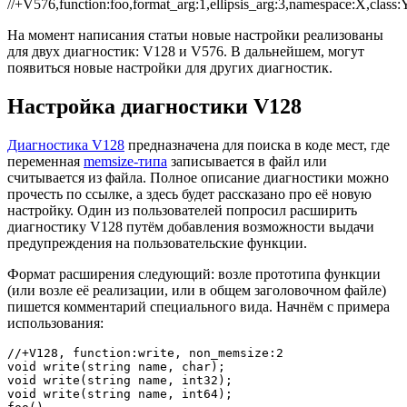
//+V576,function:foo,format_arg:1,ellipsis_arg:3,namespace:X,class:
На момент написания статьи новые настройки реализованы
для двух диагностик: V128 и V576. В дальнейшем, могут
появиться новые настройки для других диагностик.
Настройка диагностики V128
Диагностика V128
предназначена для поиска в коде мест, где
переменная
memsize-типа
записывается в файл или
считывается из файла. Полное описание диагностики можно
прочесть по ссылке, а здесь будет рассказано про её новую
настройку. Один из пользователей попросил расширить
диагностику V128 путём добавления возможности выдачи
предупреждения на пользовательские функции.
Формат расширения следующий: возле прототипа функции
(или возле её реализации, или в общем заголовочном файле)
пишется комментарий специального вида. Начнём с примера
использования:
//+V128, function:write, non_memsize:2

void write(string name, char);

void write(string name, int32);

void write(string name, int64);
