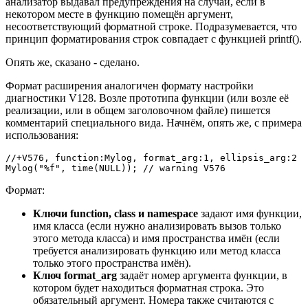
анализатор выдавал предупреждения на случай, если в
некотором месте в функцию помещён аргумент,
несоответствующий форматной строке. Подразумевается, что
принцип форматирования строк совпадает с функцией printf().
Опять же, сказано - сделано.
Формат расширения аналогичен формату настройки
диагностики V128. Возле прототипа функции (или возле её
реализации, или в общем заголовочном файле) пишется
комментарий специального вида. Начнём, опять же, с примера
использования:
//+V576, function:Mylog, format_arg:1, ellipsis_arg:2

Mylog("%f", time(NULL)); // warning V576
Формат:
Ключи function, class и namespace
задают имя функции,
имя класса (если нужно анализировать вызов только
этого метода класса) и имя пространства имён (если
требуется анализировать функцию или метод класса
только этого пространства имён).
Ключ format_arg
задаёт номер аргумента функции, в
котором будет находиться форматная строка. Это
обязательный аргумент. Номера также считаются с