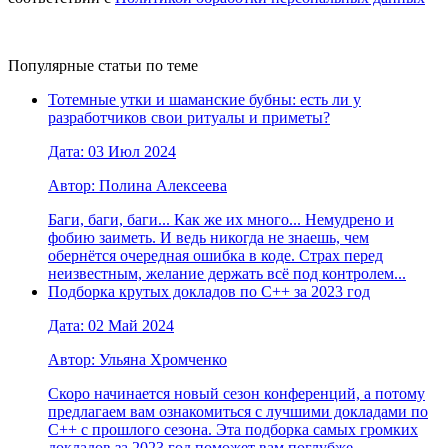
Популярные статьи по теме
Тотемные утки и шаманские бубны: есть ли у
разработчиков свои ритуалы и приметы?
Дата: 03 Июл 2024
Автор: Полина Алексеева
Баги, баги, баги... Как же их много... Немудрено и
фобию заиметь. И ведь никогда не знаешь, чем
обернётся очередная ошибка в коде. Страх перед
неизвестным, желание держать всё под контролем...
Подборка крутых докладов по С++ за 2023 год
Дата: 02 Май 2024
Автор: Ульяна Хромченко
Скоро начинается новый сезон конференций, а потому
предлагаем вам ознакомиться с лучшими докладами по
С++ с прошлого сезона. Эта подборка самых громких
докладов за 2023 год поможет вам поглубже...