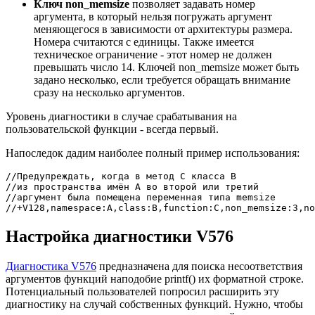
Ключ non_memsize
позволяет задавать номер
аргумента, в который нельзя погружать аргумент
меняющегося в зависимости от архитектуры размера.
Номера считаются с единицы. Также имеется
техническое ограничение - этот номер не должен
превышать число 14. Ключей non_memsize может быть
задано несколько, если требуется обращать внимание
сразу на несколько аргументов.
Уровень диагностики в случае срабатывания на
пользовательской функции - всегда первый.
Напоследок дадим наиболее полный пример использования:
//Предупреждать, когда в метод C класса B

//из пространства имён A во второй или третий

//аргумент была помещена переменная типа memsize

//+V128,namespace:A,class:B,function:C,non_memsize:3,no
Настройка диагностики V576
Диагностика V576
предназначена для поиска несоответствия
аргументов функций наподобие printf() их форматной строке.
Потенциальный пользователей попросил расширить эту
диагностику на случай собственных функций. Нужно, чтобы