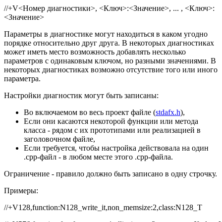
//+V<Номер диагностики>, <Ключ>:<Значение>, ... , <Ключ>:
<Значение>
Параметры в диагностике могут находиться в каком угодно
порядке относительно друг друга. В некоторых диагностиках
может иметь место возможность добавлять несколько
параметров с одинаковым ключом, но разными значениями. В
некоторых диагностиках возможно отсутствие того или иного
параметра.
Настройки диагностик могут быть записаны:
Во включаемом во весь проект файле (
stdafx.h
),
Если они касаются некоторой функции или метода
класса - рядом с их прототипами или реализацией в
заголовочном файле,
Если требуется, чтобы настройка действовала на один
.cpp-файл - в любом месте этого .cpp-файла.
Ограничение - правило должно быть записано в одну строчку.
Примеры:
//+V128,function:N128_write_it,non_memsize:2,class:N128_T