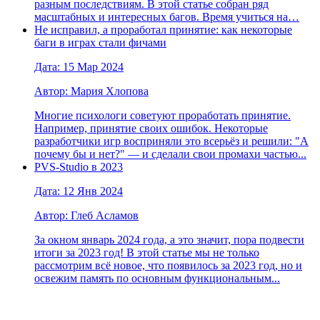
разным последствиям. В этой статье собран ряд
масштабных и интересных багов. Время учиться на…
Не исправил, а проработал принятие: как некоторые
баги в играх стали фичами
Дата: 15 Мар 2024
Автор: Мария Хлопова
Многие психологи советуют проработать принятие.
Например, принятие своих ошибок. Некоторые
разработчики игр восприняли это всерьёз и решили: "А
почему бы и нет?" — и сделали свои промахи частью...
PVS-Studio в 2023
Дата: 12 Янв 2024
Автор: Глеб Асламов
За окном январь 2024 года, а это значит, пора подвести
итоги за 2023 год! В этой статье мы не только
рассмотрим всё новое, что появилось за 2023 год, но и
освежим память по основным функциональным...