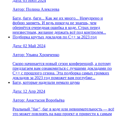
Дата: 03 Июл 2024
Автор: Полина Алексеева
Баги, баги, баги... Как же их много... Немудрено и
фобию заиметь. И ведь никогда не знаешь, чем
обернётся очередная ошибка в коде. Страх перед
неизвестным, желание держать всё под контролем...
Подборка крутых докладов по С++ за 2023 год
Дата: 02 Май 2024
Автор: Ульяна Хромченко
Скоро начинается новый сезон конференций, а потому
предлагаем вам ознакомиться с лучшими докладами по
С++ с прошлого сезона. Эта подборка самых громких
докладов за 2023 год поможет вам поглубже...
Баги, которые наделали немало шума
Дата: 12 Апр 2024
Автор: Анастасия Воробьёва
Реальный "баг", баг в коде или невнимательность — всё
это может повлиять на ваш проект и привести к самым