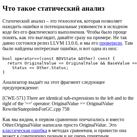
Что такое статический анализ
Статический анализ – это технология, которая позволяет
находить ошибки и потенциальные уязвимости в исходном
коде без его фактического выполнения. Чтобы было проще
понять, как это выглядит, давайте сразу на примере. Не так
давно состоялся релиз LLVM 13.0.0, и мы его
проверили
. Там
были найдены интересные ошибки, и вот одна из них:
bool operator==(const BDVState &Other) const {

  return OriginalValue == OriginalValue && BaseValue ==
    Status == Other.Status;

}
Анализатор выдаёт на этот фрагмент следующее
предупреждение:
[CWE-571] There are identical sub-expressions to the left and to the
right of the '==' operator: OriginalValue == OriginalValue
RewriteStatepointsForGC.cpp 758
Как мы видим, в первом сравнении опечатались и вместо
Other.OriginalValue написали просто OriginalValue. Это
классическая ошибка
в методах сравнения, и привести она
может к совершенно разным и не очень приятным