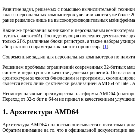
Развитие задач, решаемых с помощью вычислительной техники,
класса персональных компьютеров увеличиваются уже более 20 
ранее решались лишь на высокопроизводительных мэйнфрейма
Какие же требования возникают к персональным компьютерам д
путать с частотой!). Господствующая последнее десятилетие а
только 2Гб, различные блоки регистров, а также наборы ухищ
абстрактного параметра как частота процессора [
1
].
Современные задачи для персональных компьютеров по памяти
Решением проблемы ограничений современных 32-битных машин 
систем и недоступны в качестве дешевых решений. По настоя
архитектуры являются близнецами и программы, скомпилирова
является всего лишь фактически реализацией AMD64 от Intel. 
Несмотря на явные преимущества платформы AMD64 (о которых 
Переход от 32-х бит к 64-м не привел к качественным улучшен
1. Архитектура AMD64
Архитектура AMD64 полностью описывается в пяти томах доку
Обратим внимание на то, что в официальной документации дан