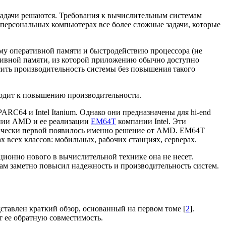
 задачи решаются. Требования к вычислительным системам
а персональных компьютерах все более сложные задачи, которые
ему оперативной памяти и быстродействию процессора (не
еративной памяти, из которой приложению обычно доступно
сить производительность системы без повышения такого
водит к повышению производительности.
C64 и Intel Itanium. Однако они предназначены для hi-end
ии AMD и ее реализации
EM64T
компании Intel. Эти
орически первой появилось именно решение от AMD. EM64T
 всех классов: мобильных, рабочих станциях, серверах.
ионно нового в вычислительной технике она не несет.
там заметно повысил надежность и производительность систем.
тавлен краткий обзор, основанный на первом томе [
2
].
т ее обратную совместимость.