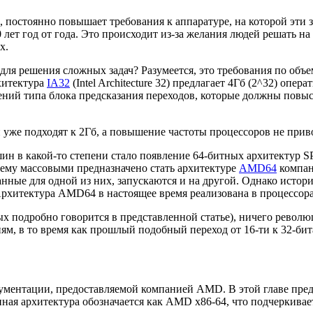
 постоянно повышает требования к аппаратуре, на которой эти
лет год от года. Это происходит из-за желания людей решать н
х.
ля решения сложных задач? Разумеется, это требования по объ
рхитектура
IA32
(Intel Architecture 32) предлагает 4Гб (2^32) оп
рений типа блока предсказания переходов, которые должны повы
 уже подходят к 2Гб, а повышение частоты процессоров не при
в какой-то степени стало появление 64-битных архитектур SPAR
щему массовыми предназначено стать архитектуре
AMD64
компан
нные для одной из них, запускаются и на другой. Однако ист
Архитектура AMD64 в настоящее время реализована в процессорах
подробно говорится в представленной статье), ничего революц
иям, в то время как прошлый подобный переход от 16-ти к 32-би
ментации, предоставляемой компанией AMD. В этой главе предс
ная архитектура обозначается как AMD x86-64, что подчеркивае