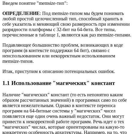
Введем понятие "memsize-тип":
ОПРЕДЕЛЕНИЕ
: Под memsize-типом мы будем понимать
любой простой целочисленный тип, способный хранить в
себе указатель и меняющий свою размерность при изменении
разрядности платформы с 32-бит на 64-бита. Все типы,
перечисленные в таблице 1, являются как раз memsize-типами.
Подавляющее большинство проблем, возникающих в коде
программ (в контексте поддержки 64 бит), связано с
неиспользованием или некорректным использованием
memsize-типов.
Итак, приступим к описанию потенциальных ошибок.
1.1 Использование "магических" констант
Наличие "магических" констант (то есть непонятно каким
образом рассчитанных значений) в программах само по себе
является нежелательным. Однако в контексте переноса
программ на 64-битные системы у "магических" чисел
появляется еще один очень важный недостаток. Они могут
привести к некорректной работе программ. Речь идет о тех
"магических" числах, которые ориентированы на какую-то
конкретную особенность архитектуры. Например, на то, что