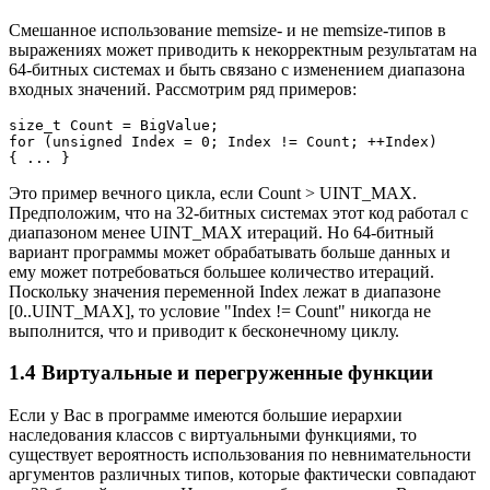
Смешанное использование memsize- и не memsize-типов в
выражениях может приводить к некорректным результатам на
64-битных системах и быть связано с изменением диапазона
входных значений. Рассмотрим ряд примеров:
size_t Count = BigValue;

for (unsigned Index = 0; Index != Count; ++Index)

{ ... }
Это пример вечного цикла, если Count > UINT_MAX.
Предположим, что на 32-битных системах этот код работал с
диапазоном менее UINT_MAX итераций. Но 64-битный
вариант программы может обрабатывать больше данных и
ему может потребоваться большее количество итераций.
Поскольку значения переменной Index лежат в диапазоне
[0..UINT_MAX], то условие "Index != Count" никогда не
выполнится, что и приводит к бесконечному циклу.
1.4 Виртуальные и перегруженные функции
Если у Вас в программе имеются большие иерархии
наследования классов с виртуальными функциями, то
существует вероятность использования по невнимательности
аргументов различных типов, которые фактически совпадают