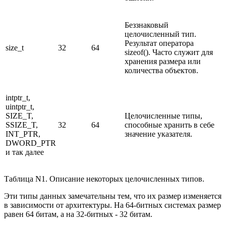
Беззнаковый
целочисленный тип.
Результат оператора
size_t
32
64
sizeof(). Часто служит для
хранения размера или
количества объектов.
intptr_t,
uintptr_t,
SIZE_T,
Целочисленные типы,
SSIZE_T,
32
64
способные хранить в себе
INT_PTR,
значение указателя.
DWORD_PTR
и так далее
Таблица N1. Описание некоторых целочисленных типов.
Эти типы данных замечательны тем, что их размер изменяется
в зависимости от архитектуры. На 64-битных системах размер
равен 64 битам, а на 32-битных - 32 битам.