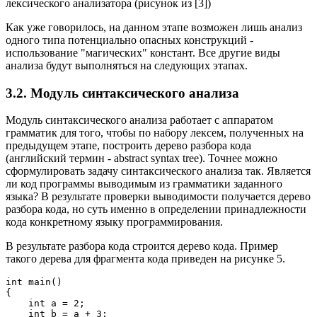
лексического анализатора (рисунок из [3])
Как уже говорилось, на данном этапе возможен лишь анализ
одного типа потенциально опасных конструкций -
использование "магических" констант. Все другие виды
анализа будут выполняться на следующих этапах.
3.2. Модуль синтаксического анализа
Модуль синтаксического анализа работает с аппаратом
грамматик для того, чтобы по набору лексем, полученных на
предыдущем этапе, построить дерево разбора кода
(английский термин - abstract syntax tree). Точнее можно
сформулировать задачу синтаксического анализа так. Является
ли код программы выводимым из грамматики заданного
языка? В результате проверки выводимости получается дерево
разбора кода, но суть именно в определении принадлежности
кода конкретному языку программирования.
В результате разбора кода строится дерево кода. Пример
такого дерева для фрагмента кода приведен на рисунке 5.
int main()

{

    int a = 2;

    int b = a + 3;
