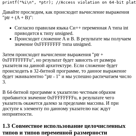
printf("%i\n", *ptr); //Access violation on 64-bit plat
Давайте проследим, как происходит вычисление выражения
"ptr + (A + B)":
Согласно правилам языка Си++ переменная A типа int
приводится к типу unsigned.
Происходит сложение A и B. В результате мы получаем
значение 0xFFFFFFFF типа unsigned.
Затем происходит вычисление выражения "ptr +
0xFFFFFFFFu", но результат будет зависеть от размера
указателя на данной архитектуре. Если сложение будет
происходить в 32-битной программе, то данное выражение
будет эквивалентно "ptr - 1" и мы успешно распечатаем число
3.
В 64-битной программе к указателю честным образом
прибавится значение 0xFFFFFFFFu, в результате чего
указатель окажется далеко за пределами массива. И при
доступе к элементу по данному указателю нас ждут
неприятности.
1.3 Совместное использование целочисленных
типов и типов переменной размерности