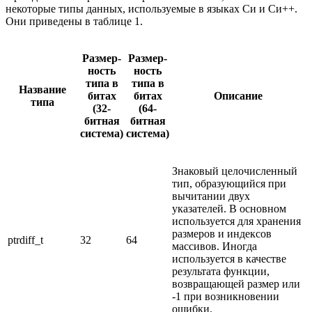
некоторые типы данных, используемые в языках Си и Си++.
Они приведены в таблице 1.
Размер-
Размер-
ность
ность
типа в
типа в
Название
битах
битах
Описание
типа
(32-
(64-
битная
битная
система)
система)
Знаковый целочисленный
тип, образующийся при
вычитании двух
указателей. В основном
используется для хранения
размеров и индексов
ptrdiff_t
32
64
массивов. Иногда
используется в качестве
результата функции,
возвращающей размер или
-1 при возникновении
ошибки.