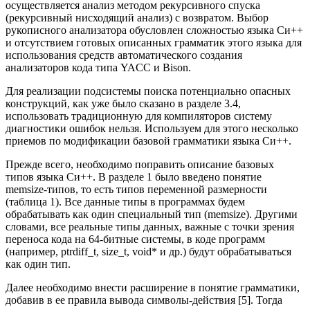
осуществляется анализ методом рекурсивного спуска
(рекурсивный нисходящий анализ) с возвратом. Выбор
рукописного анализатора обусловлен сложностью языка Си++
и отсутствием готовых описанных грамматик этого языка для
использования средств автоматического создания
анализаторов кода типа YACC и Bison.
Для реализации подсистемы поиска потенциально опасных
конструкций, как уже было сказано в разделе 3.4,
использовать традиционную для компиляторов систему
диагностики ошибок нельзя. Используем для этого несколько
приемов по модификации базовой грамматики языка Си++.
Прежде всего, необходимо поправить описание базовых
типов языка Си++. В разделе 1 было введено понятие
memsize-типов, то есть типов переменной размерности
(таблица 1). Все данные типы в программах будем
обрабатывать как один специальный тип (memsize). Другими
словами, все реальные типы данных, важные с точки зрения
переноса кода на 64-битные системы, в коде программ
(например, ptrdiff_t, size_t, void* и др.) будут обрабатываться
как один тип.
Далее необходимо внести расширение в понятие грамматики,
добавив в ее правила вывода символы-действия [5]. Тогда