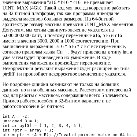
значение выражения "a16 * b16 * c16" не превышает
UINT_MAX (4Gb). Такой код мог всегда корректно работать
на 32-битной платформе, так как программа никогда не
выделяла массивов больших размеров. На 64-битной
архитектуре размер массива превысил UINT_MAX элементов.
Допустим, мы хотим сдвинуть значение указателя на
6.000.000.000 байт, и поэтому переменные a16, b16 и c16
имеют значения 3000, 2000 и 1000 соответственно. При
вычислении выражения "a16 * b16 * c16" все переменные,
согласно правилам языка Си++, будут приведены к типу int, а
уже затем будет произведено их умножение. В ходе
выполнения умножения произойдет переполнение.
Некорректный результат выражения будет расширен до типа
ptrdiff_t и произойдет некорректное вычисление указателя.
Но подобные ошибки возникают не только на больших
данных, но и на обычных массивах. Рассмотрим интересный
код для работы с массивом, содержащим всего 5 элементов.
Пример работоспособен в 32-битном варианте и не
работоспособен в 64-битном:
int A = -2;

unsigned B = 1;

int array[5] = { 1, 2, 3, 4, 5 };

int *ptr = array + 3;

ptr = ptr + (A + B); //Invalid pointer value on 64-bit 