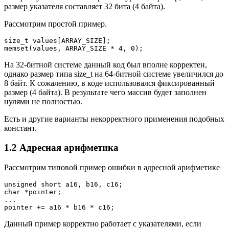
размер указателя составляет 32 бита (4 байта).
Рассмотрим простой пример.
size_t values[ARRAY_SIZE];

memset(values, ARRAY_SIZE * 4, 0);
На 32-битной системе данный код был вполне корректен,
однако размер типа size_t на 64-битной системе увеличился до
8 байт. К сожалению, в коде использовался фиксированный
размер (4 байта). В результате чего массив будет заполнен
нулями не полностью.
Есть и другие варианты некорректного применения подобных
констант.
1.2 Адресная арифметика
Рассмотрим типовой пример ошибки в адресной арифметике
unsigned short a16, b16, c16;

char *pointer;

...

pointer += a16 * b16 * c16;
Данный пример корректно работает с указателями, если