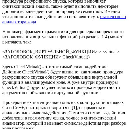
процедура рекурсивного спуска, которая выполняет
синтаксический анализ, также будет выполнять некоторые
дополнительные действия по проверке семантики. Именно
эти дополнительные действия и составляют суть
статического
анализатора кода
.
Например, фрагмент грамматики для проверки корректности
использования виртуальных функций (из раздела 1.4) может
выглядеть так:
<ЗАГОЛОВОК_ВИРТУАЛЬНОЙ_ФУНКЦИИ> > <virtual>
<ЗАГОЛОВОК_ФУНКЦИИ> CheckVirtual()
Здесь CheckVirtual() - это тот самый символ-действие.
Действие CheckVirtual() будет вызвано, как только процедура
рекурсивного спуска обнаружит объявление виртуальной
функции в анализируемом коде. А уже внутри процедуры
CheckVirtual() будет осуществляться проверка корректности
аргументов в объявлении виртуальной функции.
Проверки всех потенциально опасных конструкций в языках
Си и Си++, о которых говорится в [1], оформлены в
аналогичные символы-действия. Сами эти символы-действия
добавлены в грамматику языка, точнее в синтаксический
анализатор, который вызывает символы-действия при разборе
кода программы.