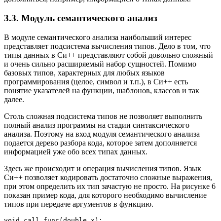
3.3. Модуль семантического анализ
В модуле семантического анализа наибольший интерес
представляет подсистема вычисления типов. Дело в том, что
типы данных в Си++ представляют собой довольно сложный
и очень сильно расширяемый набор сущностей. Помимо
базовых типов, характерных для любых языков
программирования (целое, символ и т.п.), в Си++ есть
понятие указателей на функции, шаблонов, классов и так
далее.
Столь сложная подсистема типов не позволяет выполнить
полный анализ программы на стадии синтаксического
анализа. Поэтому на вход модуля семантического анализа
подается дерево разбора кода, которое затем дополняется
информацией уже обо всех типах данных.
Здесь же происходит и операция вычисления типов. Язык
Си++ позволяет кодировать достаточно сложные выражения,
при этом определить их тип зачастую не просто. На рисунке 6
показан пример кода, для которого необходимо вычисление
типов при передаче аргументов в функцию.
void call_func(double x);
