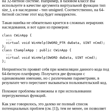
на 32-битной системе. Например, в базовом классе Вы
используете в качестве аргумента виртуальной функции тип
size_t, а в наследнике - тип unsigned. Соответственно, на 64-
битной системе этот код будет некорректен.
Такая ошибка не обязательно кроется в сложных иерархиях
наследования, и вот один из примеров:
class CWinApp {

  ...

  virtual void WinHelp(DWORD_PTR dwData, UINT nCmd);

};

class CSampleApp : public CWinApp {

  ...

  virtual void WinHelp(DWORD dwData, UINT nCmd);

};
Неприятности проявят себя при компиляции данного кода под
64-битную платформу. Получатся две функции с
одинаковыми именами, но с различными параметрами, в
результате чего перестанет вызываться пользовательский код.
Похожие проблемы возможны и при использовании
перегруженных функций.
Как уже говорилось, это далеко не полный список
потенциальных проблем (см. [1]), тем не менее, он позволяет