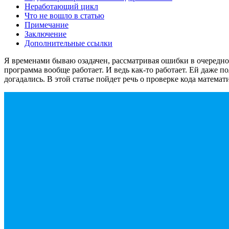
Неработающий цикл
Что не вошло в статью
Примечание
Заключение
Дополнительные ссылки
Я временами бываю озадачен, рассматривая ошибки в очередно
программа вообще работает. И ведь как-то работает. Ей даже п
догадались. В этой статье пойдет речь о проверке кода математ