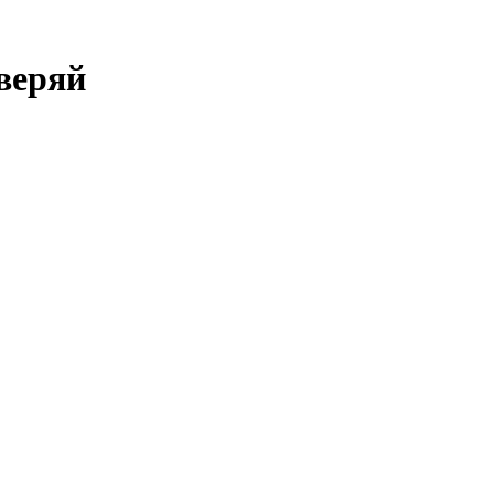
веряй