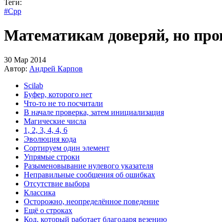
Теги:
#Cpp
Математикам доверяй, но про
30 Мар 2014
Автор:
Андрей Карпов
Scilab
Буфер, которого нет
Что-то не то посчитали
В начале проверка, затем инициализация
Магические числа
1, 2, 3, 4, 4, 6
Эволюция кода
Сортируем один элемент
Упрямые строки
Разыменовывание нулевого указателя
Неправильные сообщения об ошибках
Отсутствие выбора
Классика
Осторожно, неопределённое поведение
Ещё о строках
Код, который работает благодаря везению