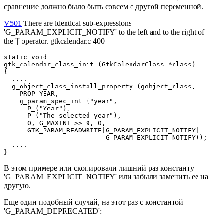
сравнение должно было быть совсем с другой переменной.
V501
There are identical sub-expressions
'G_PARAM_EXPLICIT_NOTIFY' to the left and to the right of
the '|' operator. gtkcalendar.c 400
static void

gtk_calendar_class_init (GtkCalendarClass *class)

{

  ....

  g_object_class_install_property (gobject_class,

    PROP_YEAR,

    g_param_spec_int ("year",

      P_("Year"),

      P_("The selected year"),

      0, G_MAXINT >> 9, 0,

      GTK_PARAM_READWRITE|G_PARAM_EXPLICIT_NOTIFY|

                          G_PARAM_EXPLICIT_NOTIFY));

  ....

}
В этом примере или скопировали лишний раз константу
'G_PARAM_EXPLICIT_NOTIFY' или забыли заменить ее на
другую.
Еще один подобный случай, на этот раз с константой
'G_PARAM_DEPRECATED':