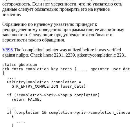
осторожность. Если нет уверенности, что по указателю есть
данные следует обязательно проверять его на нулевое
значение.
Обращению по нулевому указателю приведет к
неопределенному поведению программы или ее аварийному
завершению. Следующие предупреждения сообщают о
вероятности такого обращения.
V595
The 'completion' pointer was utilized before it was verified
against nullptr. Check lines: 2231, 2239. gtkentrycompletion.c 2231
static gboolean

gtk_entry_completion_key_press (...., gpointer user_dat
{

  ....

  GtkEntryCompletion *completion = 

    GTK_ENTRY_COMPLETION (user_data);

  if (!completion->priv->popup_completion)

    return FALSE;

  ....

  if (completion && completion->priv->completion_timeou
    {

      ....

    }

  ....
