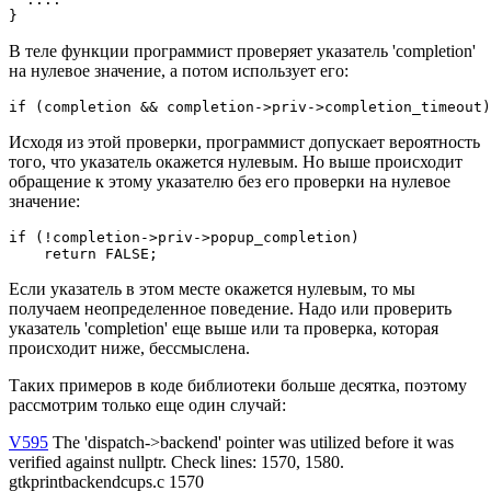
}
В теле функции программист проверяет указатель 'completion'
на нулевое значение, а потом использует его:
if (completion && completion->priv->completion_timeout)
Исходя из этой проверки, программист допускает вероятность
того, что указатель окажется нулевым. Но выше происходит
обращение к этому указателю без его проверки на нулевое
значение:
if (!completion->priv->popup_completion)

    return FALSE;
Если указатель в этом месте окажется нулевым, то мы
получаем неопределенное поведение. Надо или проверить
указатель 'completion' еще выше или та проверка, которая
происходит ниже, бессмыслена.
Таких примеров в коде библиотеки больше десятка, поэтому
рассмотрим только еще один случай:
V595
The 'dispatch->backend' pointer was utilized before it was
verified against nullptr. Check lines: 1570, 1580.
gtkprintbackendcups.c 1570