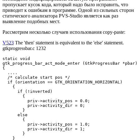
пропускает кусок кода, который надо было исправить, что
приводит к ошибкам в программе. Одной из сильных сторон
статического анализатора PVS-Studio является как раз
выявление подобных мест.
Рассмотрим несколько случаев использования copy-paste:
V523
The 'then' statement is equivalent to the 'else' statement.
gtkprogressbar.c 1232
static void

gtk_progress_bar_act_mode_enter (GtkProgressBar *pbar)

{

  ....

  /* calculate start pos */

  if (orientation == GTK_ORIENTATION_HORIZONTAL)

    {

      if (!inverted)

        {

          priv->activity_pos = 0.0;

          priv->activity_dir = 0;

        }

      else

        {

          priv->activity_pos = 1.0;

          priv->activity_dir = 1;

        }

    }
