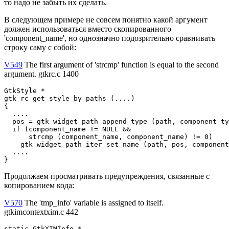
то надо не забыть их сделать.
В следующем примере не совсем понятно какой аргумент
должен использоваться вместо скопированного
'component_name', но однозначно подозрительно сравнивать
строку саму с собой:
V549
The first argument of 'strcmp' function is equal to the second
argument. gtkrc.c 1400
GtkStyle *

gtk_rc_get_style_by_paths (....)

{

  ....

  pos = gtk_widget_path_append_type (path, component_ty
  if (component_name != NULL && 

      strcmp (component_name, component_name) != 0)    
    gtk_widget_path_iter_set_name (path, pos, component
  ....

}
Продолжаем просматривать предупреждения, связанные с
копированием кода:
V570
The 'tmp_info' variable is assigned to itself.
gtkimcontextxim.c 442
static GtkXIMInfo *
