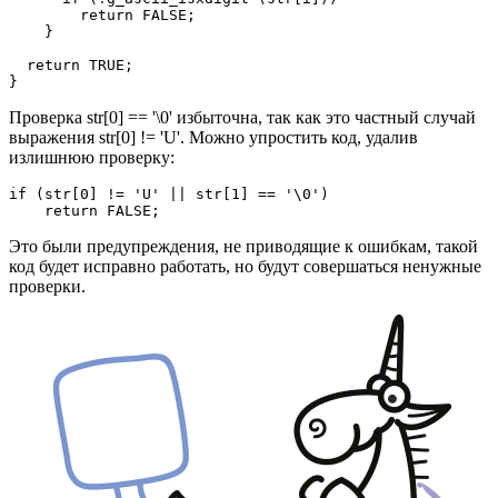
        return FALSE;

    }

  return TRUE;

}
Проверка str[0] == '\0' избыточна, так как это частный случай
выражения str[0] != 'U'. Можно упростить код, удалив
излишнюю проверку:
if (str[0] != 'U' || str[1] == '\0')

    return FALSE;
Это были предупреждения, не приводящие к ошибкам, такой
код будет исправно работать, но будут совершаться ненужные
проверки.