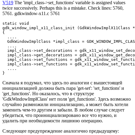
V519
The 'impl_class->set_functions' variable is assigned values
twice successively. Perhaps this is a mistake. Check lines: 5760,
5761. gdkwindow-x11.c 5761
static void

gdk_window_impl_x11_class_init (GdkWindowImplX11Class *
{

  ....

  GdkWindowImplClass *impl_class = GDK_WINDOW_IMPL_CLAS
  ....

  impl_class->set_decorations = gdk_x11_window_set_deco
  impl_class->get_decorations = gdk_x11_window_get_deco
  impl_class->set_functions = gdk_x11_window_set_functi
  impl_class->set_functions = gdk_x11_window_set_functi
  ....

}
Сначала я подумал, что здесь по аналогии с вышестоящей
инициализацией должна быть пара 'get-set': 'set_functions' и
'get_functions'. Но оказалось, что в структуре
'GdkWindowImplClass' нет поля 'get_functions'. Здесь возможно
случайно размножили инициализацию, а может быть хотели
заменить чем-то другим и забыли. В любом случае следует
убедиться, что проинициализировано все что нужно, и
удалить при необходимости лишнюю операцию.
Следующее предупреждение аналогично предыдущему: