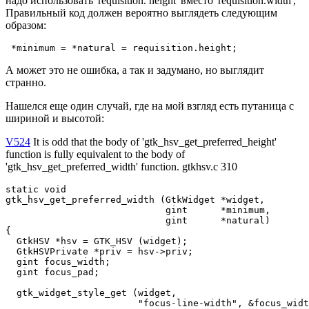
надо использовать 'requisition. height' вместо 'requisition.width',
Правильный код должен вероятно выглядеть следующим
образом:
 *minimum = *natural = requisition.height;
А может это не ошибка, а так и задумано, но выглядит
странно.
Нашелся еще один случай, где на мой взгляд есть путаница с
шириной и высотой:
V524
It is odd that the body of 'gtk_hsv_get_preferred_height'
function is fully equivalent to the body of
'gtk_hsv_get_preferred_width' function. gtkhsv.c 310
static void

gtk_hsv_get_preferred_width (GtkWidget *widget,

                             gint      *minimum,

                             gint      *natural)

{

  GtkHSV *hsv = GTK_HSV (widget);

  GtkHSVPrivate *priv = hsv->priv;

  gint focus_width;

  gint focus_pad;

  gtk_widget_style_get (widget,

                        "focus-line-width", &focus_widt