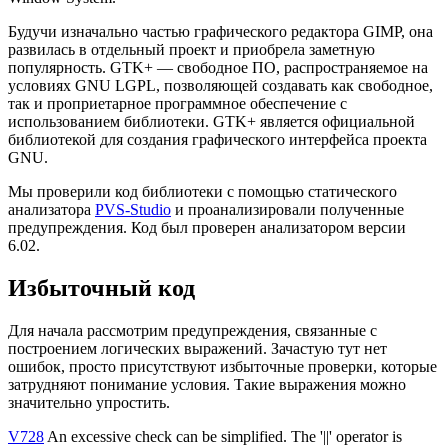
Будучи изначально частью графического редактора GIMP, она
развилась в отдельный проект и приобрела заметную
популярность. GTK+ — свободное ПО, распространяемое на
условиях GNU LGPL, позволяющей создавать как свободное,
так и проприетарное программное обеспечение с
использованием библиотеки. GTK+ является официальной
библиотекой для создания графического интерфейса проекта
GNU.
Мы проверили код библиотеки с помощью статического
анализатора
PVS-Studio
и проанализировали полученные
предупреждения. Код был проверен анализатором версии
6.02.
Избыточный код
Для начала рассмотрим предупреждения, связанные с
построением логических выражений. Зачастую тут нет
ошибок, просто присутствуют избыточные проверки, которые
затрудняют понимание условия. Такие выражения можно
значительно упростить.
V728
An excessive check can be simplified. The '||' operator is