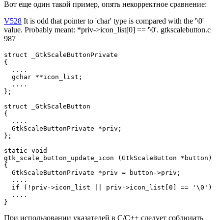
Вот еще один такой пример, опять некорректное сравнение:
V528
It is odd that pointer to 'char' type is compared with the '\0'
value. Probably meant: *priv->icon_list[0] == '\0'. gtkscalebutton.c
987
struct _GtkScaleButtonPrivate

{

  ....

  gchar **icon_list;

  ....

};

struct _GtkScaleButton

{

  ....

  GtkScaleButtonPrivate *priv;

};

static void

gtk_scale_button_update_icon (GtkScaleButton *button)

{

  GtkScaleButtonPrivate *priv = button->priv;

  ....

  if (!priv->icon_list || priv->icon_list[0] == '\0')

  ....

}
При использовании указателей в C/C++ следует соблюдать