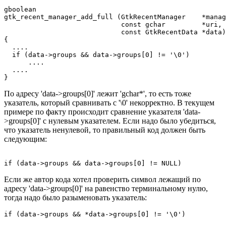
gboolean

gtk_recent_manager_add_full (GtkRecentManager    *manag
                             const gchar         *uri,

                             const GtkRecentData *data)

{

  ....

  if (data->groups && data->groups[0] != '\0')

      ....

  ....

}
По адресу 'data->groups[0]' лежит 'gchar*', то есть тоже
указатель, который сравнивать с '\0' некорректно. В текущем
примере по факту происходит сравнение указателя 'data-
>groups[0]' с нулевым указателем. Если надо было убедиться,
что указатель ненулевой, то правильный код должен быть
следующим:
if (data->groups && data->groups[0] != NULL)
Если же автор кода хотел проверить символ лежащий по
адресу 'data->groups[0]' на равенство терминальному нулю,
тогда надо было разыменовать указатель:
if (data->groups && *data->groups[0] != '\0')