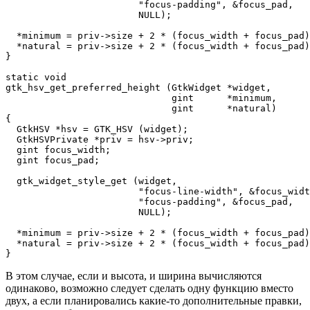
                        "focus-padding", &focus_pad,

                        NULL);

  *minimum = priv->size + 2 * (focus_width + focus_pad)
  *natural = priv->size + 2 * (focus_width + focus_pad)
}

static void

gtk_hsv_get_preferred_height (GtkWidget *widget,

                              gint      *minimum,

                              gint      *natural)

{

  GtkHSV *hsv = GTK_HSV (widget);

  GtkHSVPrivate *priv = hsv->priv;

  gint focus_width;

  gint focus_pad;

  gtk_widget_style_get (widget,

                        "focus-line-width", &focus_widt
                        "focus-padding", &focus_pad,

                        NULL);

  *minimum = priv->size + 2 * (focus_width + focus_pad)
  *natural = priv->size + 2 * (focus_width + focus_pad)
}
В этом случае, если и высота, и ширина вычисляются
одинаково, возможно следует сделать одну функцию вместо
двух, а если планировались какие-то дополнительные правки,