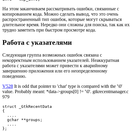
На этом заканчиваем рассматривать ошибки, связанные с
копированием кода. Можно сделать вывод, что это очень
распространенный тип ошибок, которые могут скрываться
длительное время. Нередко они сложны для поиска, так как их
трудно заметить при быстром просмотре кода.
Работа с указателями
Следующая группа возможных ошибок связана с
некорректным использованием указателей. Неаккуратная
работа с указателями может привести к аварийному
завершению приложения или его неопределенному
поведению.
V528
It is odd that pointer to 'char' type is compared with the '\0'
value. Probably meant: *data->groups[0] != '\0'. gtkrecentmanager.c
979
struct _GtkRecentData

{

  ....

  gchar **groups;

  ....

};
