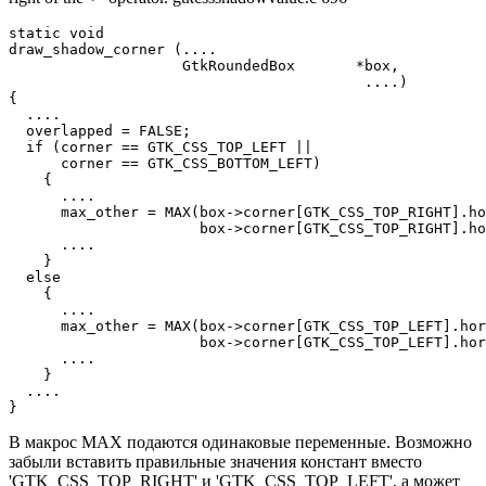
static void

draw_shadow_corner (....

                    GtkRoundedBox       *box,

                                         ....)

{

  ....

  overlapped = FALSE;

  if (corner == GTK_CSS_TOP_LEFT || 

      corner == GTK_CSS_BOTTOM_LEFT)

    {

      ....

      max_other = MAX(box->corner[GTK_CSS_TOP_RIGHT].ho
                      box->corner[GTK_CSS_TOP_RIGHT].ho
      ....

    }

  else

    {

      ....

      max_other = MAX(box->corner[GTK_CSS_TOP_LEFT].hor
                      box->corner[GTK_CSS_TOP_LEFT].hor
      ....

    }

  ....

}
В макрос MAX подаются одинаковые переменные. Возможно
забыли вставить правильные значения констант вместо
'GTK_CSS_TOP_RIGHT' и 'GTK_CSS_TOP_LEFT', а может