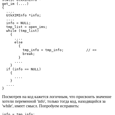
get_im (....)

{

  ....

  GtkXIMInfo *info;

  ....

  info = NULL;

  tmp_list = open_ims;

  while (tmp_list)

    {

      ....

      else

        {

          tmp_info = tmp_info;           // <=

          break;

        }

      ....

    }

  if (info == NULL)

    {

      ....

    }

  ....

}
Посмотрев на код кажется логичным, что присвоить значение
хотели переменной 'info', только тогда код, находящийся за
'while', имеет смысл. Попробуем исправить:
info = tmp_info;