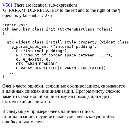
V501
There are identical sub-expressions
'G_PARAM_DEPRECATED' to the left and to the right of the '|'
operator. gtkmenubar.c 275
static void

gtk_menu_bar_class_init (GtkMenuBarClass *class)

{

  ....

  gtk_widget_class_install_style_property (widget_class
    g_param_spec_int ("internal-padding",

      P_("Internal padding"),

      P_("Amount of border space between ...."),

      0, G_MAXINT, 0,

      GTK_PARAM_READABLE |

      G_PARAM_DEPRECATED|G_PARAM_DEPRECATED));

  ....

}
Очень часто ошибки, связанные с копированием, скрываются
в длинных списках инициализации. Программисту сложно
заметить такие ошибки, поэтому на помощь приходит
статический анализатор.
В следующем примере очень длинный список
инициализации, неудивительно совершить какую-нибудь
ошибку в таком случае: