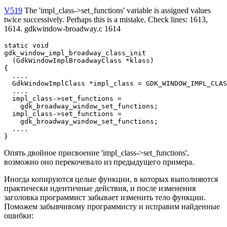
V519
The 'impl_class->set_functions' variable is assigned values
twice successively. Perhaps this is a mistake. Check lines: 1613,
1614. gdkwindow-broadway.c 1614
static void

gdk_window_impl_broadway_class_init 

  (GdkWindowImplBroadwayClass *klass)

{

  ....

  GdkWindowImplClass *impl_class = GDK_WINDOW_IMPL_CLAS
  ....

  impl_class->set_functions = 

    gdk_broadway_window_set_functions;

  impl_class->set_functions = 

    gdk_broadway_window_set_functions;

  ....

}
Опять двойное присвоение 'impl_class->set_functions',
возможно оно перекочевало из предыдущего примера.
Иногда копируются целые функции, в которых выполняются
практически идентичные действия, и после изменения
заголовка программист забывает изменить тело функции.
Поможем забывчивому программисту и исправим найденные
ошибки: