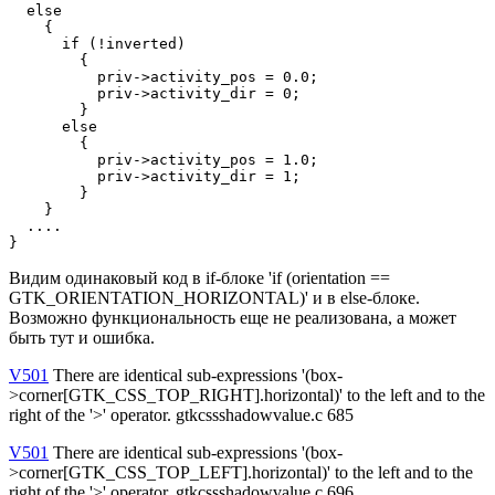
  else

    {

      if (!inverted)

        {

          priv->activity_pos = 0.0;

          priv->activity_dir = 0;

        }

      else

        {

          priv->activity_pos = 1.0;

          priv->activity_dir = 1;

        }

    }

  ....

}
Видим одинаковый код в if-блоке 'if (orientation ==
GTK_ORIENTATION_HORIZONTAL)' и в else-блоке.
Возможно функциональность еще не реализована, а может
быть тут и ошибка.
V501
There are identical sub-expressions '(box-
>corner[GTK_CSS_TOP_RIGHT].horizontal)' to the left and to the
right of the '>' operator. gtkcssshadowvalue.c 685
V501
There are identical sub-expressions '(box-
>corner[GTK_CSS_TOP_LEFT].horizontal)' to the left and to the
right of the '>' operator. gtkcssshadowvalue.c 696