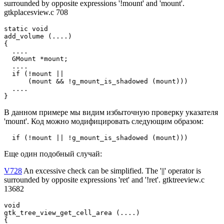
surrounded by opposite expressions '!mount' and 'mount'.
gtkplacesview.c 708
static void

add_volume (....)

{

  ....

  GMount *mount;

  ....

  if (!mount ||

      (mount && !g_mount_is_shadowed (mount)))

  ....

}
В данном примере мы видим избыточную проверку указателя
'mount'. Код можно модифицировать следующим образом:
  if (!mount || !g_mount_is_shadowed (mount)))
Еще один подобный случай:
V728
An excessive check can be simplified. The '||' operator is
surrounded by opposite expressions 'ret' and '!ret'. gtktreeview.c
13682
void

gtk_tree_view_get_cell_area (....)

{
