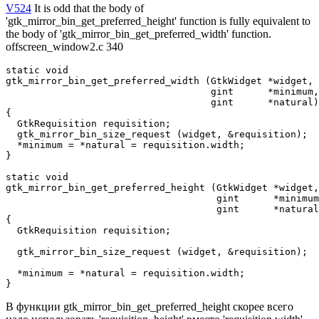
V524
It is odd that the body of
'gtk_mirror_bin_get_preferred_height' function is fully equivalent to
the body of 'gtk_mirror_bin_get_preferred_width' function.
offscreen_window2.c 340
static void

gtk_mirror_bin_get_preferred_width (GtkWidget *widget,

                                    gint      *minimum,

                                    gint      *natural)

{

  GtkRequisition requisition;

  gtk_mirror_bin_size_request (widget, &requisition);

  *minimum = *natural = requisition.width;

}

static void

gtk_mirror_bin_get_preferred_height (GtkWidget *widget,

                                     gint      *minimum
                                     gint      *natural
{

  GtkRequisition requisition;

  gtk_mirror_bin_size_request (widget, &requisition);

  *minimum = *natural = requisition.width;

}
В функции gtk_mirror_bin_get_preferred_height скорее всего