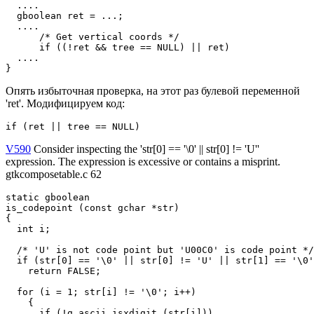
  ....

  gboolean ret = ...;

  ....

      /* Get vertical coords */

      if ((!ret && tree == NULL) || ret)

  ....

}
Опять избыточная проверка, на этот раз булевой переменной
'ret'. Модифицируем код:
if (ret || tree == NULL)
V590
Consider inspecting the 'str[0] == '\0' || str[0] != 'U''
expression. The expression is excessive or contains a misprint.
gtkcomposetable.c 62
static gboolean

is_codepoint (const gchar *str)

{

  int i;

  /* 'U' is not code point but 'U00C0' is code point */

  if (str[0] == '\0' || str[0] != 'U' || str[1] == '\0'
    return FALSE;

  for (i = 1; str[i] != '\0'; i++)

    {

      if (!g_ascii_isxdigit (str[i]))
