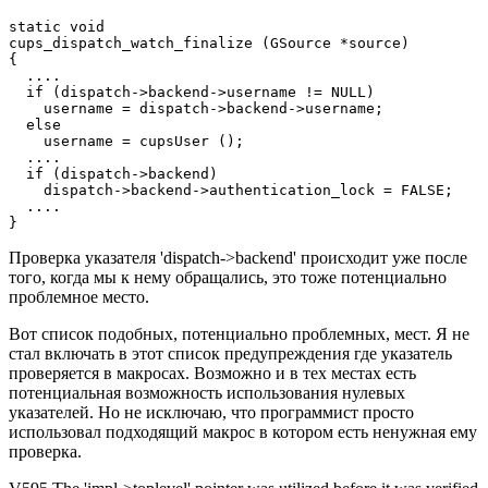
static void 

cups_dispatch_watch_finalize (GSource *source)

{

  ....

  if (dispatch->backend->username != NULL)

    username = dispatch->backend->username;

  else

    username = cupsUser ();

  ....

  if (dispatch->backend)

    dispatch->backend->authentication_lock = FALSE;

  ....

}
Проверка указателя 'dispatch->backend' происходит уже после
того, когда мы к нему обращались, это тоже потенциально
проблемное место.
Вот список подобных, потенциально проблемных, мест. Я не
стал включать в этот список предупреждения где указатель
проверяется в макросах. Возможно и в тех местах есть
потенциальная возможность использования нулевых
указателей. Но не исключаю, что программист просто
использовал подходящий макрос в котором есть ненужная ему
проверка.