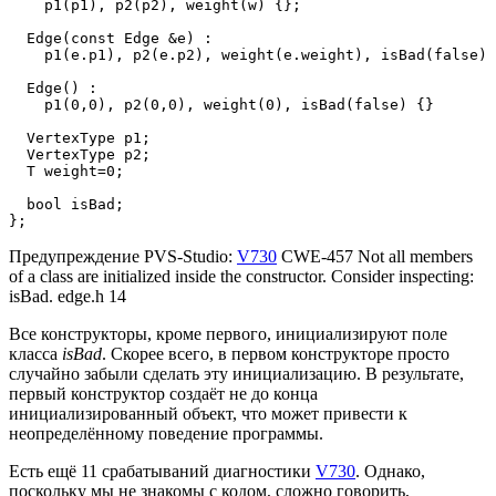
    p1(p1), p2(p2), weight(w) {};                      
  Edge(const Edge &e) :

    p1(e.p1), p2(e.p2), weight(e.weight), isBad(false) 
  Edge() :

    p1(0,0), p2(0,0), weight(0), isBad(false) {}

  VertexType p1;

  VertexType p2;

  T weight=0;

  bool isBad;

};
Предупреждение PVS-Studio:
V730
CWE-457 Not all members
of a class are initialized inside the constructor. Consider inspecting:
isBad. edge.h 14
Все конструкторы, кроме первого, инициализируют поле
класса
isBad
. Скорее всего, в первом конструкторе просто
случайно забыли сделать эту инициализацию. В результате,
первый конструктор создаёт не до конца
инициализированный объект, что может привести к
неопределённому поведение программы.
Есть ещё 11 срабатываний диагностики
V730
. Однако,
поскольку мы не знакомы с кодом, сложно говорить,