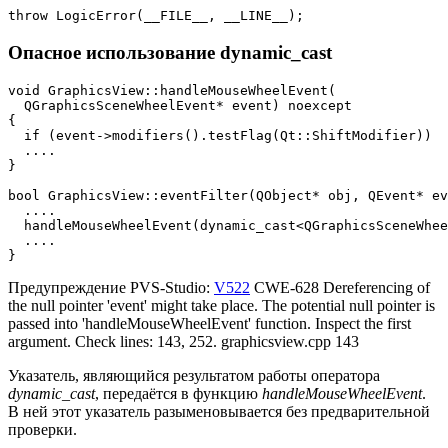
throw LogicError(__FILE__, __LINE__);
Опасное использование dynamic_cast
void GraphicsView::handleMouseWheelEvent(

  QGraphicsSceneWheelEvent* event) noexcept

{

  if (event->modifiers().testFlag(Qt::ShiftModifier))

  ....

}

bool GraphicsView::eventFilter(QObject* obj, QEvent* ev
  ....

  handleMouseWheelEvent(dynamic_cast<QGraphicsSceneWhee
  ....

}
Предупреждение PVS-Studio:
V522
CWE-628 Dereferencing of
the null pointer 'event' might take place. The potential null pointer is
passed into 'handleMouseWheelEvent' function. Inspect the first
argument. Check lines: 143, 252. graphicsview.cpp 143
Указатель, являющийся результатом работы оператора
dynamic_cast
, передаётся в функцию
handleMouseWheelEvent
.
В ней этот указатель разыменовывается без предварительной
проверки.