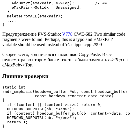
    AddOutPt(eMaxPair, e->Top);         // <=

    eMaxPair->OutIdx = Unassigned;

  }

  DeleteFromAEL(eMaxPair);

  ....

}
Предупреждение PVS-Studio:
V778
CWE-682 Two similar code
fragments were found. Perhaps, this is a typo and 'eMaxPair'
variable should be used instead of 'e'. clipper.cpp 2999
Скорее всего, код писался с помощью Copy-Paste. Из-за
недосмотра во втором блоке текста забыли заменить
e->Top
на
eMaxPair->Top
.
Лишние проверки
static int

rndr_emphasis(hoedown_buffer *ob, const hoedown_buffer 
              const hoedown_renderer_data *data)

{

  if (!content || !content->size) return 0;

  HOEDOWN_BUFPUTSL(ob, "<em>");

  if (content) hoedown_buffer_put(ob, content->data, co
  HOEDOWN_BUFPUTSL(ob, "</em>");

  return 1;

}