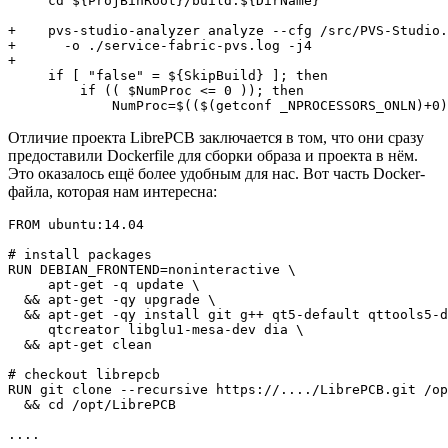
     cd ${ProjBinRoot}/build.${DirName}

+    pvs-studio-analyzer analyze --cfg /src/PVS-Studio.
+      -o ./service-fabric-pvs.log -j4

+

     if [ "false" = ${SkipBuild} ]; then

         if (( $NumProc <= 0 )); then

             NumProc=$(($(getconf _NPROCESSORS_ONLN)+0)
Отличие проекта LibrePCB заключается в том, что они сразу
предоставили Dockerfile для сборки образа и проекта в нём.
Это оказалось ещё более удобным для нас. Вот часть Docker-
файла, которая нам интересна:
FROM ubuntu:14.04

# install packages

RUN DEBIAN_FRONTEND=noninteractive \

     apt-get -q update \

  && apt-get -qy upgrade \

  && apt-get -qy install git g++ qt5-default qttools5-d
     qtcreator libglu1-mesa-dev dia \

  && apt-get clean

# checkout librepcb

RUN git clone --recursive https://..../LibrePCB.git /op
  && cd /opt/LibrePCB

....
