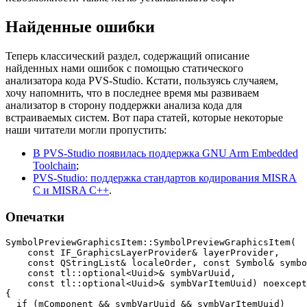
Найденные ошибки
Теперь классический раздел, содержащий описание
найденных нами ошибок с помощью статического
анализатора кода PVS-Studio. Кстати, пользуясь случаяем,
хочу напомнить, что в последнее время мы развиваем
анализатор в сторону поддержки анализа кода для
встраиваемых систем. Вот пара статей, которые некоторые
наши читатели могли пропустить:
В PVS-Studio появилась поддержка GNU Arm Embedded
Toolchain
;
PVS-Studio: поддержка стандартов кодирования MISRA
C и MISRA C++
.
Опечатки
SymbolPreviewGraphicsItem::SymbolPreviewGraphicsItem(

    const IF_GraphicsLayerProvider& layerProvider,

    const QStringList& localeOrder, const Symbol& symbo
    const tl::optional<Uuid>& symbVarUuid,

    const tl::optional<Uuid>& symbVarItemUuid) noexcept

{

  if (mComponent && symbVarUuid && symbVarItemUuid)
