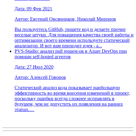
Дата: 09 Фев 2021
Автор: Евгений Овсянников, Николай Миронов
Вы пользуетесь GitHub, пишете код и делаете прочие
веселые штуки. Для повышения качества своей работы и
оптимизации своего времени используете статический
анализатор. И вот вам приходит идея - а...
PVS-Studio: анализ pull request-ов в Azure DevOps при
помощи self-hosted агентов
Дата: 27 Июл 2020
Автор: Алексей Говоров
Статический анализ кода показывает наибольшую
эффективность во время внесения изменений в проект,
поскольку ошибки всегда сложнее исправлять в
будущем, чем не допустить их появления на ранних
этапах.…