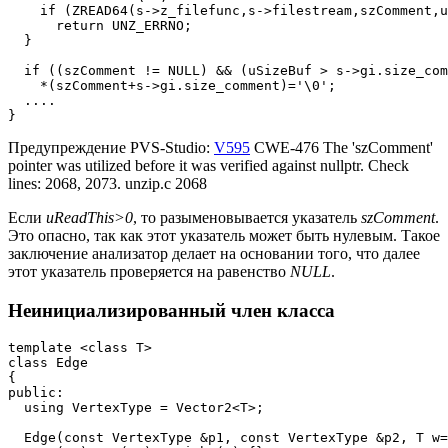
    if (ZREAD64(s->z_filefunc,s->filestream,szComment,u
      return UNZ_ERRNO;

  }

  if ((szComment != NULL) && (uSizeBuf > s->gi.size_com
    *(szComment+s->gi.size_comment)='\0';

  ....

}
Предупреждение PVS-Studio:
V595
CWE-476 The 'szComment'
pointer was utilized before it was verified against nullptr. Check
lines: 2068, 2073. unzip.c 2068
Если
uReadThis>0
, то разыменовывается указатель
szComment
.
Это опасно, так как этот указатель может быть нулевым. Такое
заключение анализатор делает на основании того, что далее
этот указатель проверяется на равенство
NULL
.
Неинициализированный член класса
template <class T>

class Edge

{

public:

  using VertexType = Vector2<T>;

  Edge(const VertexType &p1, const VertexType &p2, T w=