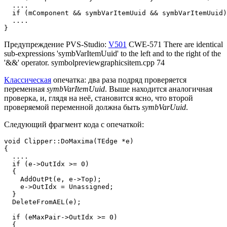
  ....

  if (mComponent && symbVarItemUuid && symbVarItemUuid)
  ....

}
Предупреждение PVS-Studio:
V501
CWE-571 There are identical
sub-expressions 'symbVarItemUuid' to the left and to the right of the
'&&' operator. symbolpreviewgraphicsitem.cpp 74
Классическая
опечатка: два раза подряд проверяется
переменная
symbVarItemUuid
. Выше находится аналогичная
проверка, и, глядя на неё, становится ясно, что второй
проверяемой переменной должна быть
symbVarUuid
.
Следующий фрагмент кода с опечаткой:
void Clipper::DoMaxima(TEdge *e)

{

  ....

  if (e->OutIdx >= 0) 

  {

    AddOutPt(e, e->Top);

    e->OutIdx = Unassigned;

  }

  DeleteFromAEL(e);

  if (eMaxPair->OutIdx >= 0)

  {
