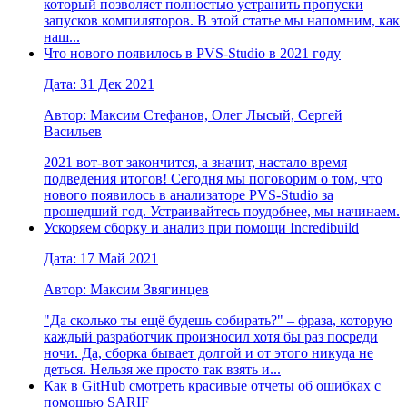
который позволяет полностью устранить пропуски
запусков компиляторов. В этой статье мы напомним, как
наш...
Что нового появилось в PVS-Studio в 2021 году
Дата: 31 Дек 2021
Автор: Максим Стефанов, Олег Лысый, Сергей
Васильев
2021 вот-вот закончится, а значит, настало время
подведения итогов! Сегодня мы поговорим о том, что
нового появилось в анализаторе PVS-Studio за
прошедший год. Устраивайтесь поудобнее, мы начинаем.
Ускоряем сборку и анализ при помощи Incredibuild
Дата: 17 Май 2021
Автор: Максим Звягинцев
"Да сколько ты ещё будешь собирать?" – фраза, которую
каждый разработчик произносил хотя бы раз посреди
ночи. Да, сборка бывает долгой и от этого никуда не
деться. Нельзя же просто так взять и...
Как в GitHub смотреть красивые отчеты об ошибках с
помощью SARIF