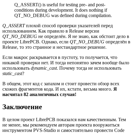
Q_ASSERT() is useful for testing pre- and post-
conditions during development. It does nothing if
QT_NO_DEBUG was defined during compilation.
Q_ASSERT
плохой способ проверки указателей перед
использованием. Как правило в Release версии
QT_NO_DEBUG
не определён. Я не знаю, как обстоит дело в
проекте LibrePCB. Однако, если
QT_NO_DEBUG
определён в
Release, то это странное и нестандартное решение.
Если макрос раскрывается в пустоту, то получается, что
никакой проверки нет. И тогда непонятно зачем вообще было
использовать
dynamic_cast
. Почему тогда не использовать
static_cast
?
В общем, этот код с запахом и стоит провести обзор всех
схожих фрагментов кода. И их, кстати, весьма много.
Я
насчитал 82 аналогичных случая!
Заключение
В целом проект LibrePCB показался нам качественным. Тем
не менее, мы рекомендуем авторам проекта вооружиться
инструментом PVS-Studio и самостоятельно провести Code