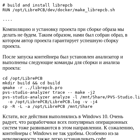
# build and install librepcb

RUN /opt/LibrePCB/dev/docker/make_librepcb.sh

....
Компиляцию и установку проекта при сборке образа мы
делать не будем. Таким образом, нами был собран образ, в
котором автор проекта гарантирует успешную сборку
проекта.
После запуска контейнера был установлен анализатор и
выполнены следующие команды для сборки и анализа
проекта:
cd /opt/LibrePCB

mkdir build && cd build

qmake -r ../librepcb.pro

pvs-studio-analyzer trace -- make -j2

pvs-studio-analyzer analyze -l /mnt/Share/PVS-Studio.li
  -o /opt/LibrePCB/LibrePCB.log -v -j4

cp -R -L -a /opt/LibrePCB /mnt/Share
Кстати, все действия выполнялись в Windows 10. Очень
радует, что разработчики всех популярных операционных
систем тоже развиваются в этом направлении. К сожалению,
контейнеры с Windows не так удобны. Особенно из-за
невозможности также легко устанавливать софт.