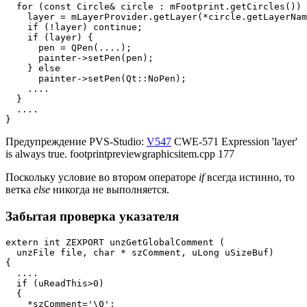
  for (const Circle& circle : mFootprint.getCircles()) 
    layer = mLayerProvider.getLayer(*circle.getLayerNam
    if (!layer) continue;                              
    if (layer) {                                       
      pen = QPen(....);

      painter->setPen(pen);

    } else

      painter->setPen(Qt::NoPen);

    ....

  }

  ....

}
Предупреждение PVS-Studio:
V547
CWE-571 Expression 'layer'
is always true. footprintpreviewgraphicsitem.cpp 177
Поскольку условие во втором операторе
if
всегда истинно, то
ветка
else
никогда не выполняется.
Забытая проверка указателя
extern int ZEXPORT unzGetGlobalComment (

  unzFile file, char * szComment, uLong uSizeBuf)

{

  ....

  if (uReadThis>0)

  {

    *szComment='\0';
