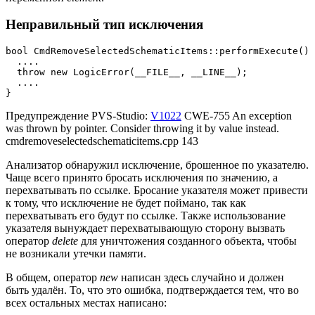
Неправильный тип исключения
bool CmdRemoveSelectedSchematicItems::performExecute() 
  ....

  throw new LogicError(__FILE__, __LINE__);

  ....

}
Предупреждение PVS-Studio:
V1022
CWE-755 An exception
was thrown by pointer. Consider throwing it by value instead.
cmdremoveselectedschematicitems.cpp 143
Анализатор обнаружил исключение, брошенное по указателю.
Чаще всего принято бросать исключения по значению, а
перехватывать по ссылке. Бросание указателя может привести
к тому, что исключение не будет поймано, так как
перехватывать его будут по ссылке. Также использование
указателя вынуждает перехватывающую сторону вызвать
оператор
delete
для уничтожения созданного объекта, чтобы
не возникали утечки памяти.
В общем, оператор
new
написан здесь случайно и должен
быть удалён. То, что это ошибка, подтверждается тем, что во
всех остальных местах написано: