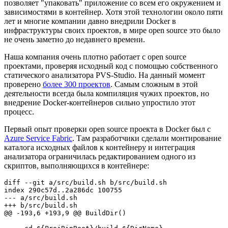
позволяет "упаковать" приложение со всем его окружением и
зависимостями в контейнер. Хотя этой технологии около пяти
лет и многие компании давно внедрили Docker в
инфраструктуры своих проектов, в мире open source это было
не очень заметно до недавнего времени.
Наша компания очень плотно работает с open source
проектами, проверяя исходный код с помощью собственного
статического анализатора PVS-Studio. На данный момент
проверено
более 300 проектов
. Самым сложным в этой
деятельности всегда была компиляция чужих проектов, но
внедрение Docker-контейнеров сильно упростило этот
процесс.
Первый опыт проверки open source проекта в Docker был с
Azure Service Fabric
. Там разработчики сделали монтирование
каталога исходных файлов к контейнеру и интеграция
анализатора ограничилась редактированием одного из
скриптов, выполняющихся в контейнере:
diff --git a/src/build.sh b/src/build.sh

index 290c57d..2a286dc 100755

--- a/src/build.sh

+++ b/src/build.sh

@@ -193,6 +193,9 @@ BuildDir()
