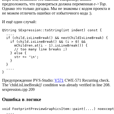
предположить, что проверяться должна переменная
e->Top
.
Однако это только догадка. Мы не знакомы с кодом проекта и
не можем отличить ошибки от избыточного кода :).
И ещё один случай:
QString SExpression::toString(int indent) const {

  ....

  if (child.isLineBreak() && nextChildIsLineBreak) {

    if (child.isLineBreak() && (i > 0) &&

      mChildren.at(i - 1).isLineBreak()) {

      // too many line breaks ;)

    } else {

      str += '\n';

    }

  }

  ....

}
Предупреждение PVS-Studio:
V571
CWE-571 Recurring check.
The 'child.isLineBreak()' condition was already verified in line 208.
sexpression.cpp 209
Ошибка в логике
void FootprintPreviewGraphicsItem::paint(....) noexcept
  ....
