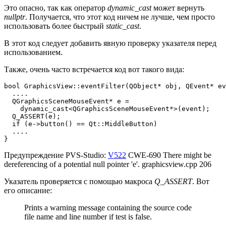
Это опасно, так как оператор
dynamic_cast
может вернуть
nullptr
. Получается, что этот код ничем не лучше, чем просто
использовать более быстрый
static_cast
.
В этот код следует добавить явную проверку указателя перед
использованием.
Также, очень часто встречается код вот такого вида:
bool GraphicsView::eventFilter(QObject* obj, QEvent* ev
  ....

  QGraphicsSceneMouseEvent* e =

    dynamic_cast<QGraphicsSceneMouseEvent*>(event);

  Q_ASSERT(e);

  if (e->button() == Qt::MiddleButton)

  ....

}
Предупреждение PVS-Studio:
V522
CWE-690 There might be
dereferencing of a potential null pointer 'e'. graphicsview.cpp 206
Указатель проверяется с помощью макроса
Q_ASSERT
. Вот
его описание:
Prints a warning message containing the source code
file name and line number if test is false.