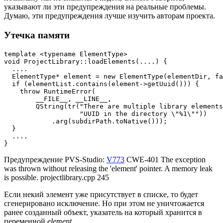
указывают ли эти предупреждения на реальные проблемы.
Думаю, эти предупреждения лучше изучить авторам проекта.
Утечка памяти
template <typename ElementType>

void ProjectLibrary::loadElements(....) {

  ....

  ElementType* element = new ElementType(elementDir, fa
  if (elementList.contains(element->getUuid())) {

    throw RuntimeError(

        __FILE__, __LINE__,

        QString(tr("There are multiple library elements
                   "UUID in the directory \"%1\""))

            .arg(subdirPath.toNative()));

  }

  ....

}
Предупреждение PVS-Studio:
V773
CWE-401 The exception
was thrown without releasing the 'element' pointer. A memory leak
is possible. projectlibrary.cpp 245
Если некий элемент уже присутствует в списке, то будет
сгенерировано исключение. Но при этом не уничтожается
ранее созданный объект, указатель на который хранится в
переменной
element
.