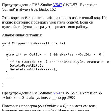
Предупреждение PVS-Studio:
V547
CWE-571 Expression
'content' is always true. html.c 162
Это скорее всё-таки не ошибка, а просто избыточный код. Не
нужно повторно проверять указатель
content
. Если он
нулевой, то функция сразу завершает свою работу.
Аналогичная ситуация:
void Clipper::DoMaxima(TEdge *e)

{

  ....

  else if( e->OutIdx >= 0 && eMaxPair->OutIdx >= 0 )

  {

    if (e->OutIdx >= 0) AddLocalMaxPoly(e, eMaxPair, e-
    DeleteFromAEL(e);

    DeleteFromAEL(eMaxPair);

  }

  ....
}
Предупреждение PVS-Studio:
V547
CWE-571 Expression 'e-
>OutIdx >= 0' is always true. clipper.cpp 2983
Повторная проверка
(e->OutIdx >= 0)
не имеет смысла.
Впрочем, возможно это ошибка. Например, можно